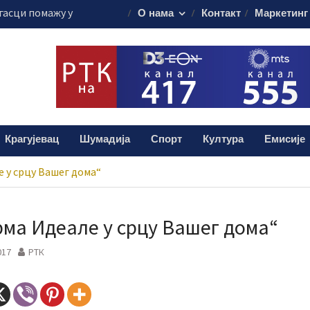
гасци помажу у
О нама
Контакт
Маркетинг
стоку Србије
ти саобраћаја“
 за возаче
ију у Крагујевцу
остичке апарате
ни Андрић из
а помоћ за
Крагујевац
Шумадија
Спорт
Култура
Емисије
 у срцу Вашег дома“
ма Идеале у срцу Вашег дома“
017
РТК