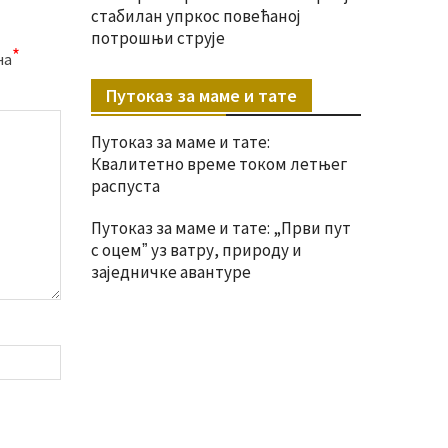
стабилан упркос повећаној
потрошњи струје
*
на
Путоказ за маме и тате
Путоказ за маме и тате:
Квалитетно време током летњег
распуста
Путоказ за маме и тате: „Први пут
с оцемˮ уз ватру, природу и
заједничке авантуре