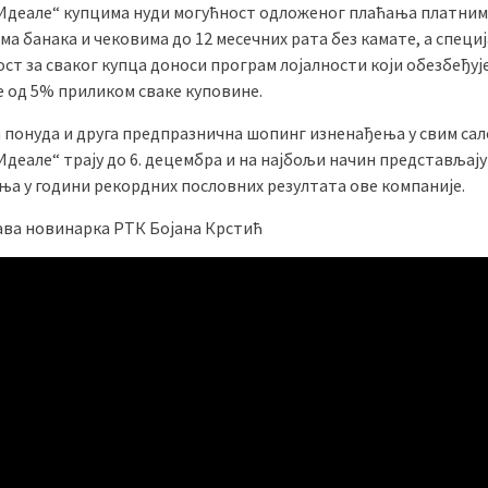
Идеале“ купцима нуди могућност одложеног плаћања платним
а банака и чековима до 12 месечних рата без камате, а специ
ст за сваког купца доноси програм лојалности који обезбеђуј
 од 5% приликом сваке куповине.
а понуда и друга предпразнична шопинг изненађења у свим са
деале“ трају до 6. децембра и на најбољи начин представљају
ња у години рекордних пословних резултата ове компаније.
ва новинарка РТК Бојана Крстић