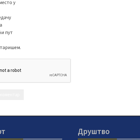
место у
едачу
а
ћи пут
таришем.
рт
Друштво