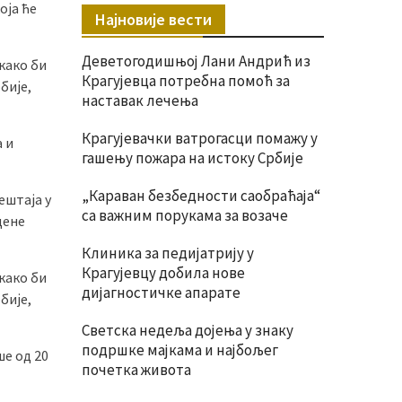
оја ће
Најновије вести
Деветогодишњој Лани Андрић из
како би
Крагујевца потребна помоћ за
бије,
наставак лечења
Крагујевачки ватрогасци помажу у
а и
гашењу пожара на истоку Србије
„Караван безбедности саобраћаја“
ештаја у
са важним порукама за возаче
цене
Клиника за педијатрију у
Крагујевцу добила нове
како би
дијагностичке апарате
бије,
Светска недеља дојења у знаку
подршке мајкама и најбољег
ше од 20
почетка живота