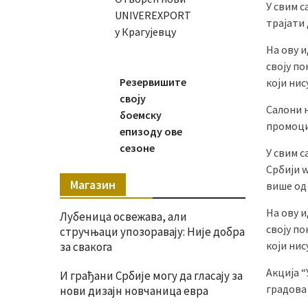
У свим с
UNIVEREXPORT
трајати 
у Крагујевцу
На ову и
своју п
Резервишите
који нис
своју
Салони н
боемску
промоци
епизоду ове
сезоне
У свим 
Србији w
Магазин
више од 
На ову и
Лубеница освежава, али
своју п
стручњаци упозоравају: Није добра
који нис
за свакога
Акција “
И грађани Србије могу да гласају за
градова 
нови дизајн новчаница евра