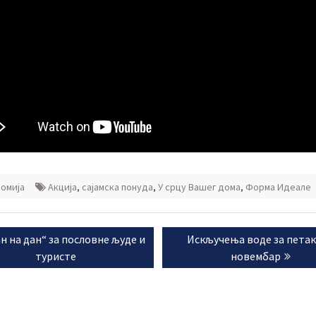
омија
Акција
,
сајамска понуда
,
У срцу Вашег дома
,
Форма Идеале
ње
ious
Next
н на дан“ за пословне људе и
Искључења воде за петак,
а
:
post:
туристе
новембар