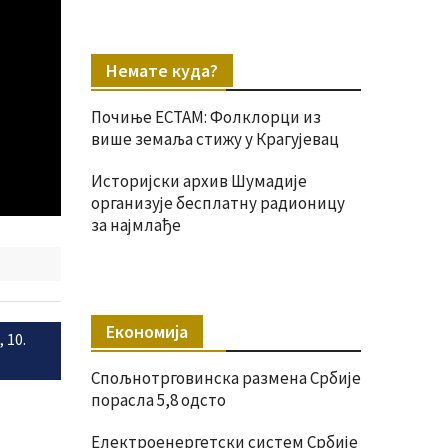
Немате куда?
Почиње ЕСТАМ: Фолклорци из
више земаља стижу у Крагујевац
Историјски архив Шумадије
организује бесплатну радионицу
за најмлађе
Економија
 10.
Спољнотрговинска размена Србије
порасла 5,8 одсто
Електроенергетски систем Србије