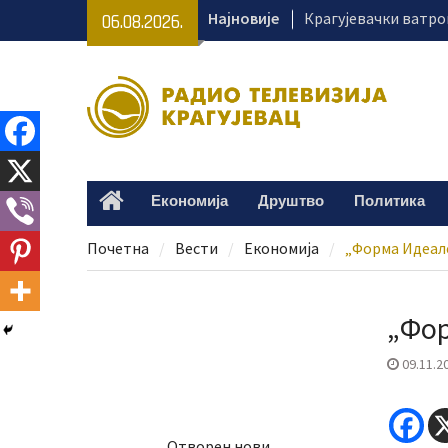
Skip
Најновије
Крагујевачки ватро
06.08.2026.
to
гашењу пожара на и
content
„Караван безбеднос
са важним порукама
Клиника за педијатр
добила нове дијагн
Деветогодишњој Ла
Крагујевца потребн
Економија
Друштво
Политика
Home
наставак лечења
Почетна
Вести
Економија
„Форма Идеале
„Фор
09.11.2
Отворен нови