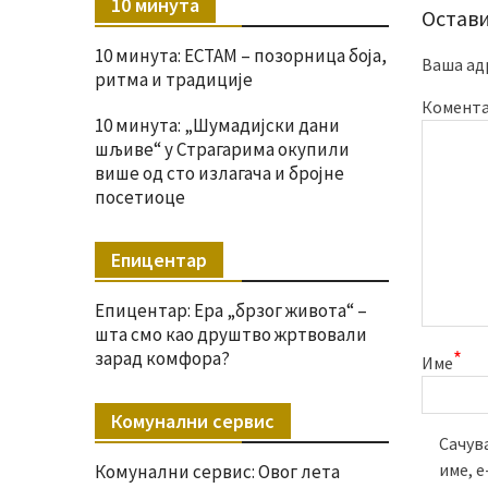
10 минута
Остави
10 минута: ЕСТАМ – позорница боја,
Ваша ад
ритма и традиције
Комент
10 минута: „Шумадијски дани
шљиве“ у Страгарима окупили
више од сто излагача и бројне
посетиоце
Епицентар
Епицентар: Ера „брзог живота“ –
шта смо као друштво жртвовали
*
зарад комфора?
Име
Комунални сервис
Сачува
име, 
Комунални сервис: Овог лета