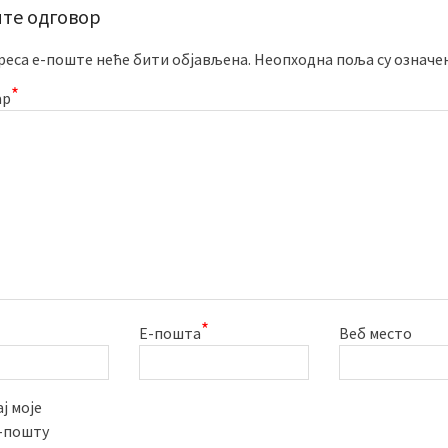
те одговор
реса е-поште неће бити објављена.
Неопходна поља су означе
*
ар
*
Е-пошта
Веб место
ј моје
е-пошту