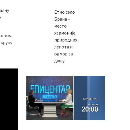
јалну
Етно село
е
Брана –
место
хармоније,
лонима
природних
 круну
лепота и
одмор за
душу