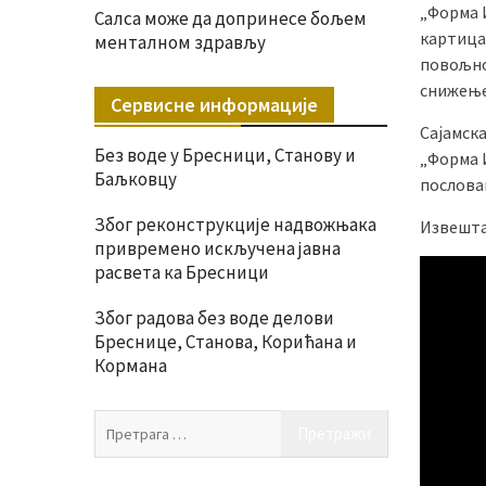
„Форма 
Салса може да допринесе бољем
картицам
менталном здрављу
повољно
снижење
Сервисне информације
Сајамск
Без воде у Бресници, Станову и
„Форма И
Баљковцу
послова
Због реконструкције надвожњака
Извешта
привремено искључена јавна
расвета ка Бресници
Због радова без воде делови
Бреснице, Станова, Корићана и
Кормана
Претрага
за: