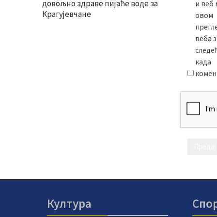
довољно здраве пијаће воде за
и веб 
Крагујевчане
овом
прегл
веба з
следе
када
комен
Култура
Спо