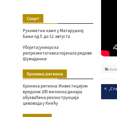
Спорт
Рукометни камп у Матарушкој
Бањи од 5. до 12. августа
Убојита јуниорска
репрезентативка појачала редове
Шумадинки
Екон
Хроника региона
Крета
Хроника региона: Инвестицијом
Prev
„Ста
чланк
вредном 205 милиона динара
post
обухваћена реконструкција
цевовода у Книћу