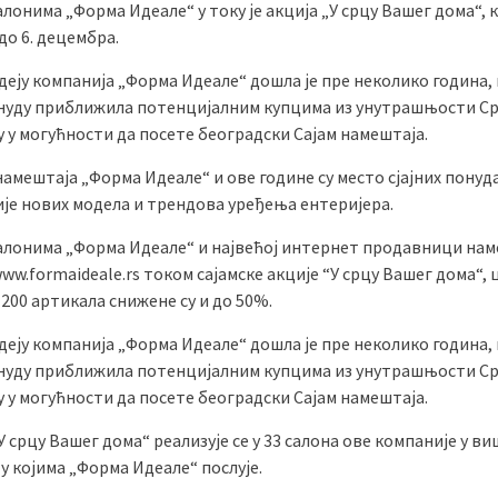
алонима „Форма Идеале“ у току је акција „У срцу Вашег дома“, к
до 6. децембра.
деју компанија „Форма Идеале“ дошла је пре неколико година, 
онуду приближила потенцијалним купцима из унутрашњости Ср
у у могућности да посете београдски Сајам намештаја.
амештаја „Форма Идеале“ и ове године су место сјајних понуд
је нових модела и трендова уређења ентеријера.
салонима „Форма Идеале“ и највећој интернет продавници нам
ww.formaideale.rs током сајамске акције “У срцу Вашег дома“, 
200 артикала снижене су и до 50%.
деју компанија „Форма Идеале“ дошла је пре неколико година, 
онуду приближила потенцијалним купцима из унутрашњости Ср
у у могућности да посете београдски Сајам намештаја.
У срцу Вашег дома“ реализује се у 33 салона ове компаније у ви
у којима „Форма Идеале“ послује.