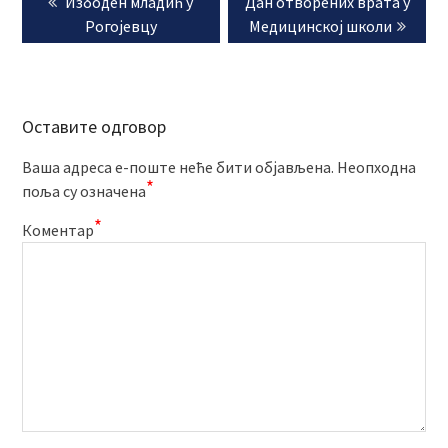
Previous
Next
Избоден младић у
Дан отворених врата у
чланка
post:
post:
Рогојевцу
Медицинској школи
Оставите одговор
Ваша адреса е-поште неће бити објављена.
Неопходна
*
поља су означена
*
Коментар