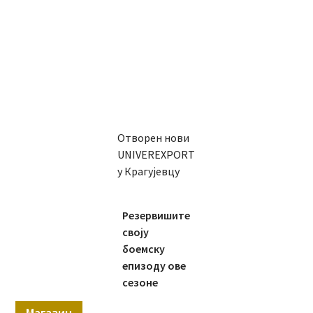
Отворен нови
UNIVEREXPORT
у Крагујевцу
Резервишите
своју
боемску
епизоду ове
сезоне
Магазин