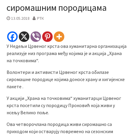
сиромашним породицама
13.05.2018
РТК
У Недељи Црвеног крста ова хуманитарна организација
реализује низ програма међу којима је и акција „Храна
на точковима“.
Волонтери и активисти Црвеног крста обилазе
сиромашне породице којима доносе храну и хигијенске
пакете .
У акцији „Храна на точковима“ хуманитарци Црвеног
крста посетили су породицу Проковић која живи у
нсељу Велико поље.
Ова четворочлана породица живи сиромашно са
приходом који остварују повремено на сезонским