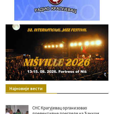
Најновије вести
СНС Крагујевац организовао
превентивне прегледе на Ђачком