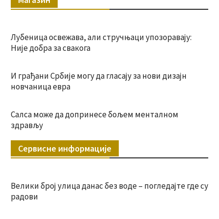
Лубеница освежава, али стручњаци упозоравају:
Није добра за свакога
И грађани Србије могу да гласају за нови дизајн
новчаница евра
Салса може да допринесе бољем менталном
здрављу
Сервисне информације
Велики број улица данас без воде – погледајте где су
радови