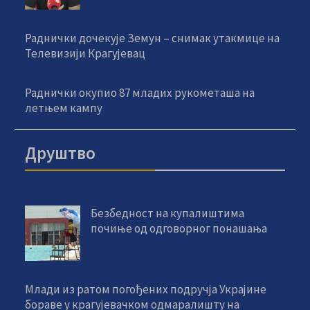
Раднички дочекује Земун – снимак утакмице на
Телевизији Крагујевац
Раднички окупио 87 младих рукометаша на
летњем кампу
Друштво
Безбедност на купалиштима
почиње од одговорног понашања
Млади из ратом погођених подручја Украјине
бораве у крагујевачком одмаралишту на