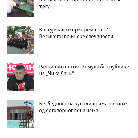
тргу
Крагујевац се припрема за 17.
Великогоспојинске свечаности
Раднички против Земуна без публике
на „Чика Дачи“
Безбедност на купалиштима почиње
од одговорног понашања