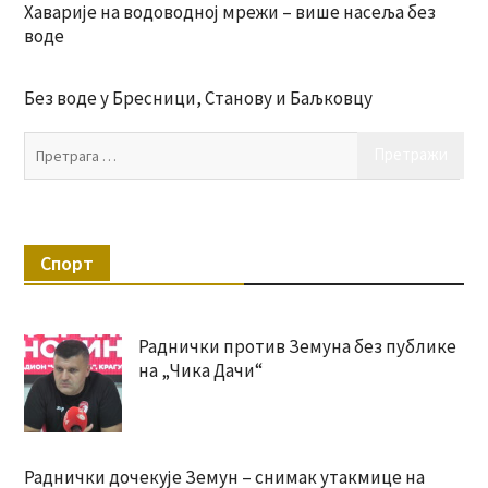
Хаварије на водоводној мрежи – више насеља без
воде
Без воде у Бресници, Станову и Баљковцу
Пр
за:
Спорт
Раднички против Земуна без публике
на „Чика Дачи“
Раднички дочекује Земун – снимак утакмице на