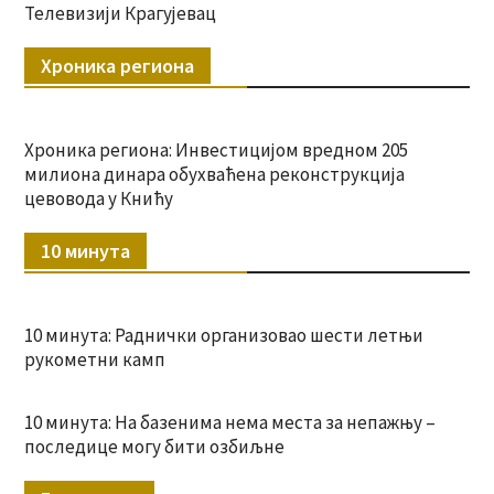
Телевизији Крагујевац
Хроника региона
Хроника региона: Инвестицијом вредном 205
милиона динара обухваћена реконструкција
цевовода у Книћу
10 минута
10 минута: Раднички организовао шести летњи
рукометни камп
10 минута: На базенима нема места за непажњу –
последице могу бити озбиљне