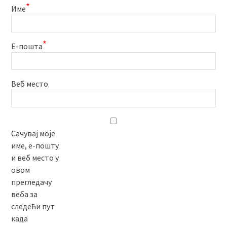
*
Име
*
Е-пошта
Веб место
Сачувај моје
име, е-пошту
и веб место у
овом
прегледачу
веба за
следећи пут
када