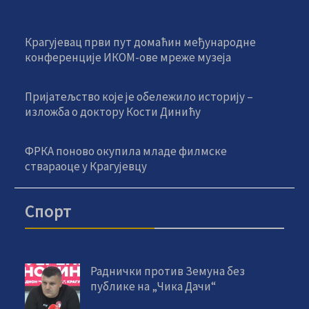
Крагујевац први пут домаћин међународне
конференције ИКОМ-ове мреже музеја
Пријатељство које је обележило историју –
изложба о доктору Кости Динићу
ФРКА поново окупила младе филмске
ствараоце у Крагујевцу
Спорт
Раднички против Земуна без
публике на „Чика Дачи“