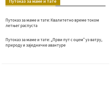
Путоказ за маме и тате
Путоказ за маме и тате: Квалитетно време током
летњег распуста
Путоказ за маме и тате: „Први пут с оцемˮ уз ватру,
природу и заједничке авантуре