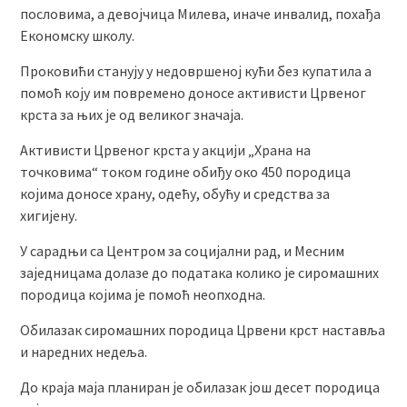
пословима, а девојчица Милева, иначе инвалид, похађа
Економску школу.
Проковићи станују у недовршеној кући без купатила а
помоћ коју им повремено доносе активисти Црвеног
крста за њих је од великог значаја.
Активисти Црвеног крста у акцији „Храна на
точковима“ током године обиђу око 450 породица
којима доносе храну, одећу, обућу и средства за
хигијену.
У сарадњи са Центром за социјални рад, и Месним
заједницама долазе до података колико је сиромашних
породица којима је помоћ неопходна.
Обилазак сиромашних породица Црвени крст наставља
и наредних недеља.
До краја маја планиран је обилазак још десет породица