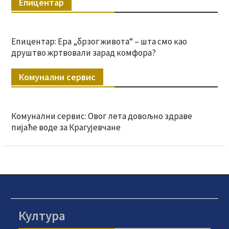
Епицентар
Епицентар: Ера „брзог живота“ – шта смо као
друштво жртвовали зарад комфора?
Комунални сервис
Комунални сервис: Овог лета довољно здраве
пијаће воде за Крагујевчане
Култура