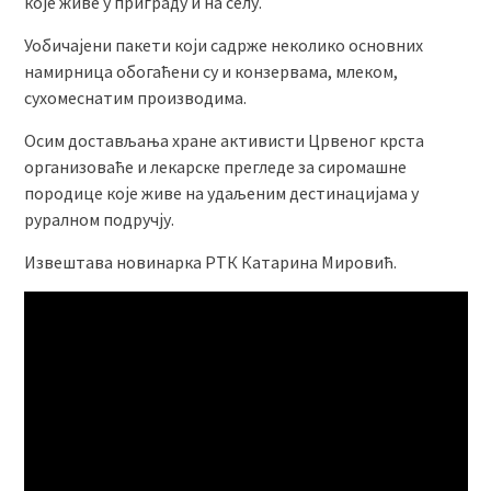
које живе у приграду и на селу.
Уобичајени пакети који садрже неколико основних
намирница обогаћени су и конзервама, млеком,
сухомеснатим производима.
Осим достављања хране активисти Црвеног крста
организоваће и лекарске прегледе за сиромашне
породице које живе на удаљеним дестинацијама у
руралном подручју.
Извештава новинарка РТК Катарина Мировић.