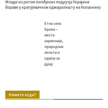
Млади из ратом погођених подручја Украјине
бораве у крагујевачком одмаралишту на Копаонику
Етно село
Брана –
место
хармоније,
природних
лепота и
одмор за
душу
Немате куда?