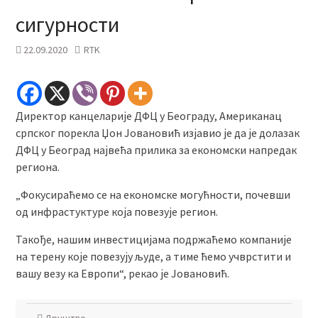
сигурности
22.09.2020
RTK
Директор канцеларије ДФЦ у Београду, Американац
српског порекла Џон Јовановић изјавио је да је долазак
ДФЦ у Београд највећа прилика за економски напредак
региона.
„Фокусираћемо се на економске могућности, почевши
од инфрастуктуре која повезује регион.
Такође, нашим инвестицијама подржаћемо компаније
на терену које повезују људе, а тиме ћемо учврстити и
вашу везу ка Европи“, рекао је Јовановић.