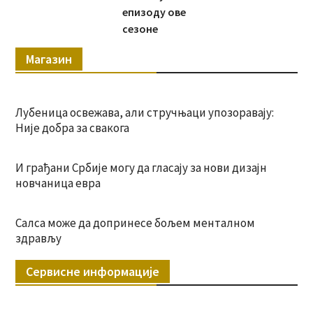
епизоду ове
сезоне
Магазин
Лубеница освежава, али стручњаци упозоравају:
Није добра за свакога
И грађани Србије могу да гласају за нови дизајн
новчаница евра
Салса може да допринесе бољем менталном
здрављу
Сервисне информације