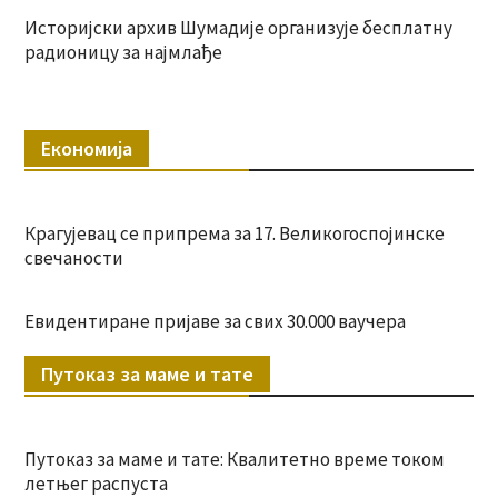
Историјски архив Шумадије организује бесплатну
радионицу за најмлађе
Економија
Крагујевац се припрема за 17. Великогоспојинске
свечаности
Евидентиране пријаве за свих 30.000 ваучера
Путоказ за маме и тате
Путоказ за маме и тате: Квалитетно време током
летњег распуста