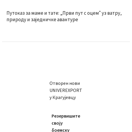
Путоказ за маме и тате: „Први пут с оцемˮ уз ватру,
природу и заједничке авантуре
Отворен нови
UNIVEREXPORT
у Крагујевцу
Резервишите
своју
боемску