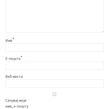
*
Име
*
Е-пошта
Веб место
Сачувај моје
име, е-пошту