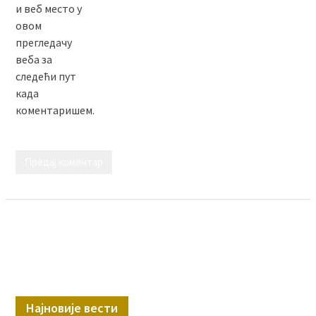
и веб место у
овом
прегледачу
веба за
следећи пут
када
коментаришем.
Најновије вести