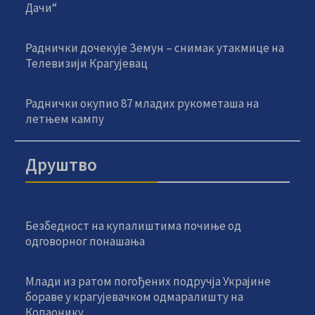
Дачи“
Раднички дочекује Земун – снимак утакмице на
Телевизији Крагујевац
Раднички окупио 87 младих рукометаша на
летњем кампу
Друштво
Безбедност на купалиштима почиње од
одговорног понашања
Млади из ратом погођених подручја Украјине
бораве у крагујевачком одмаралишту на
Копаонику