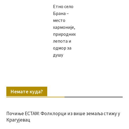
Етно село
Брана –
место
хармоније,
природних
лепота и
одмор за
душу
Немате куда?
Почиње ЕСТАМ: Фолклорци из више земаља стижу у
Крагујевац