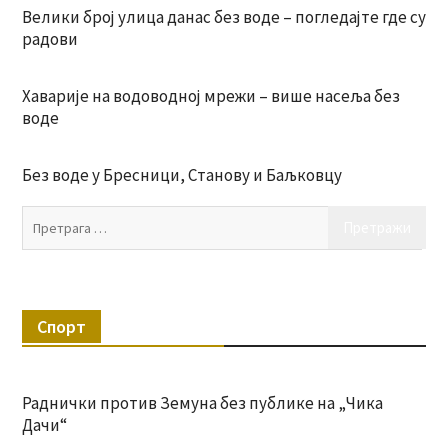
Велики број улица данас без воде – погледајте где су
радови
Хаварије на водоводној мрежи – више насеља без
воде
Без воде у Бресници, Станову и Баљковцу
Пр
за:
Спорт
Раднички против Земуна без публике на „Чика
Дачи“