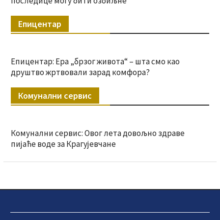
последице могу бити озбиљне
Епицентар
Епицентар: Ера „брзог живота“ – шта смо као
друштво жртвовали зарад комфора?
Комунални сервис
Комунални сервис: Овог лета довољно здраве
пијаће воде за Крагујевчане