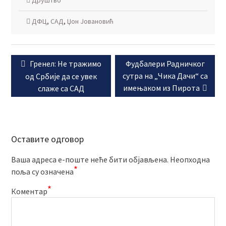
Друштво
ДФЦ
,
САД
,
Џон Јовановић
Кретање
Previous
Next
Гренел: Не тражимо
Фудбалери Радничког
чланка
post:
post:
сутра на „Чика Дачи“ са
од Србије да се увек
имењаком из Пирота
слаже са САД
Оставите одговор
Ваша адреса е-поште неће бити објављена.
Неопходна
*
поља су означена
*
Коментар