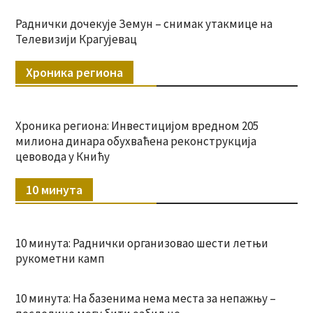
Раднички дочекује Земун – снимак утакмице на
Телевизији Крагујевац
Хроника региона
Хроника региона: Инвестицијом вредном 205
милиона динара обухваћена реконструкција
цевовода у Книћу
10 минута
10 минута: Раднички организовао шести летњи
рукометни камп
10 минута: На базенима нема места за непажњу –