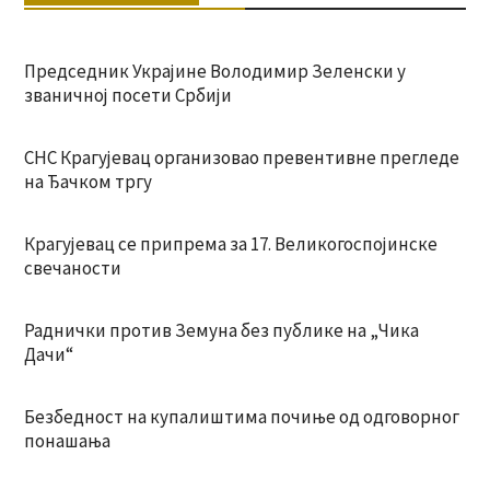
Председник Украјине Володимир Зеленски у
званичној посети Србији
СНС Крагујевац организовао превентивне прегледе
на Ђачком тргу
Крагујевац се припрема за 17. Великогоспојинске
свечаности
Раднички против Земуна без публике на „Чика
Дачи“
Безбедност на купалиштима почиње од одговорног
понашања