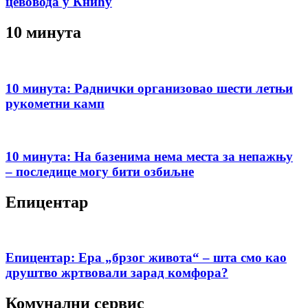
цевовода у Книћу
10 минута
10 минута: Раднички организовао шести летњи
рукометни камп
10 минута: На базенима нема места за непажњу
– последице могу бити озбиљне
Епицентар
Епицентар: Ера „брзог живота“ – шта смо као
друштво жртвовали зарад комфора?
Комунални сервис