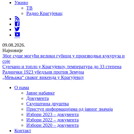
Уживо
ТВ
Радио Крагујевац
RSS
Facebook
Twitter
Youtube
09.08.2026.
Најновије
Због суше могући велики губици у производњи кукуруза и
соје
Сунчано и топло у Крагујевцу, температура до 33 степена
Раднички 1923 убедљив против Земуна
„Мењажа“ сваког викенда у Крагујевцу
О нама
Јавне набавке
Документа
Скупштина друштва
Приступ информацијама од јавног значаја
Избори 2023 – документа
Избори 2022 – документа
Избори 2020 – документа
Контакт