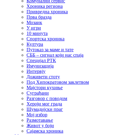
Комунални сервис
Хроника региона
Привредна хроника
Прва бразда
Мозаик
У игри
10 минута
Спортска хроника
Култура
Путоказ за маме и тате
СББ – сигнал који нас спаја
Специјал РТК
Имунизација
Интервју
Доживети стоту
Под Хипократовом заклетвом
Мајстори кухиње
Суграђани
Разговор с поводом
Хероји мог града
Шумадијски праг
Мој избор
Размотавање
Живот у боји
Сајамска хроника