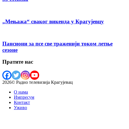
„Мењажа“ сваког викенда у Крагујевцу
Пансиони за псе све траженији током летње
сезоне
Пратите нас
2026© Радио телевизија Крагујевац
О нама
Импресум
Контакт
Уживо