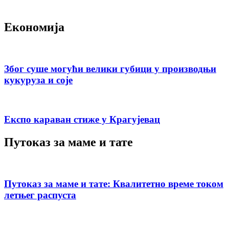
Економија
Због суше могући велики губици у производњи
кукуруза и соје
Експо караван стиже у Крагујевац
Путоказ за маме и тате
Путоказ за маме и тате: Квалитетно време током
летњег распуста