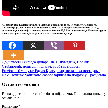
*Преузимање текста или дела текста дозвољено је само уз навођење извора.
Фотографије, аудио и видео материјал, као и њихови делови (скриншот и сл.),
уколико није другачије означено, су власништво ПД Радио телевизија Крагујевац доо
и њихово преузимање је могуће само уз сагласност аутора.
Друштво
800 хиљада динара
,
ЈКП Шумадија
,
Новица
Стојановић
,
поштени налазач
,
торба са новцем
Кретање
Previous
Previous
10 минута: Радио Крагујевац, пола века постојања
Next
post:
Next
Почиње мапирање саобраћајница на подручју Крагујевца
чланка
post:
Оставите одговор
Ваша адреса е-поште неће бити објављена.
Неопходна поља су
означена
*
Коментар
*