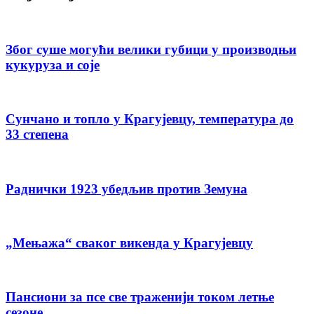
Због суше могући велики губици у производњи
кукуруза и соје
Сунчано и топло у Крагујевцу, температура до
33 степена
Раднички 1923 убедљив против Земуна
„Мењажа“ сваког викенда у Крагујевцу
Пансиони за псе све траженији током летње
сезоне