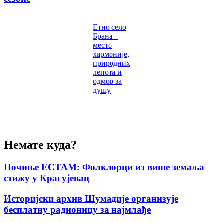
Етно село
Брана –
место
хармоније,
природних
лепота и
одмор за
душу
Немате куда?
Почиње ЕСТАМ: Фолклорци из више земаља
стижу у Крагујевац
Историјски архив Шумадије организује
бесплатну радионицу за најмлађе