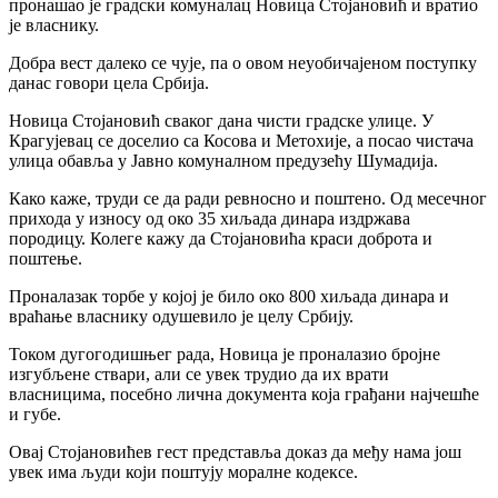
пронашао је градски комуналац Новица Стојановић и вратио
је власнику.
Добра вест далеко се чује, па о овом неуобичајеном поступку
данас говори цела Србија.
Новица Стојановић сваког дана чисти градске улице. У
Крагујевац се доселио са Косова и Метохије, а посао чистача
улица обавља у Јавно комуналном предузећу Шумадија.
Како каже, труди се да ради ревносно и поштено. Од месечног
прихода у износу од око 35 хиљада динара издржава
породицу. Колеге кажу да Стојановића краси доброта и
поштење.
Проналазак торбе у којој је било око 800 хиљада динара и
враћање власнику одушевило је целу Србију.
Током дугогодишњег рада, Новица је проналазио бројне
изгубљене ствари, али се увек трудио да их врати
власницима, посебно лична документа која грађани најчешће
и губе.
Овај Стојановићев гест представља доказ да међу нама још
увек има људи који поштују моралне кодексе.