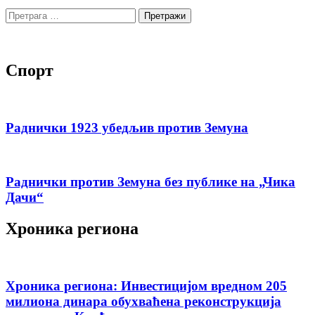
Претрага
за:
Спорт
Раднички 1923 убедљив против Земуна
Раднички против Земуна без публике на „Чика
Дачи“
Хроника региона
Хроника региона: Инвестицијом вредном 205
милиона динара обухваћена реконструкција