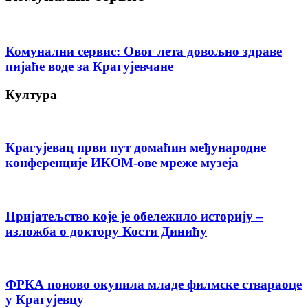
Комунални сервис: Овог лета довољно здраве
пијаће воде за Крагујевчане
Култура
Крагујевац први пут домаћин међународне
конференције ИКОМ-ове мреже музеја
Пријатељство које је обележило историју –
изложба о доктору Кости Динићу
ФРКА поново окупила младе филмске ствараоце
у Крагујевцу