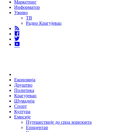
Маркетинг
Информатор
Уживо
ТВ
Радио Крагујевац
RSS
Facebook
Twitter
Youtube
Home
Економија
Друштво
Политика
Крагујевац
Шумадија
Спорт
Култура
Емисије
Путешествије до срца хоризонта
Епицентар