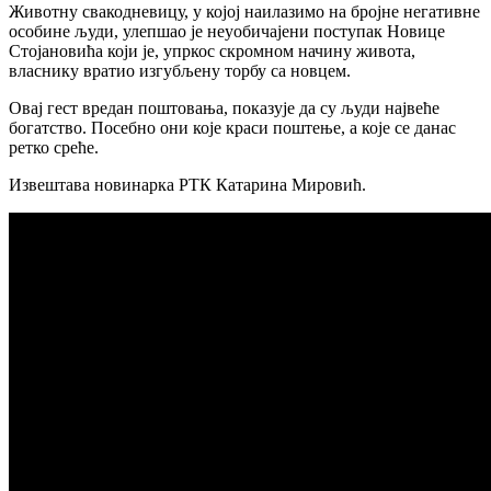
Животну свакодневицу, у којој наилазимо на бројне негативне
особине људи, улепшао је неуобичајени поступак Новице
Стојановића који је, упркос скромном начину живота,
власнику вратио изгубљену торбу са новцем.
Овај гест вредан поштовања, показује да су људи највеће
богатство. Посебно они које краси поштење, а које се данас
ретко среће.
Извештава новинарка РТК Катарина Мировић.