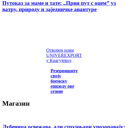
Путоказ за маме и тате: „Први пут с оцемˮ уз
ватру, природу и заједничке авантуре
Отворен нови
UNIVEREXPORT
у Крагујевцу
Резервишите
своју
боемску
епизоду ове
сезоне
Магазин
Лубеница освежава, али стручњаци упозоравају: