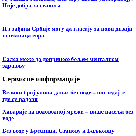
Није добра за свакога
И грађани Србије могу да гласају за нови дизајн
новчаница евра
Салса може да допринесе бољем менталном
здрављу
Сервисне информације
Велики број улица данас без воде – погледајте
где су радови
Хаварије на водоводној мрежи – више насеља без
воде
Без воде у Бресници, Станову и Баљковцу