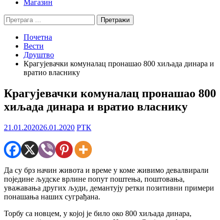
Магазин
Претрага
за:
Почетна
Вести
Друштво
Крагујевачки комуналац пронашао 800 хиљада динара и
вратио власнику
Крагујевачки комуналац пронашао 800
хиљада динара и вратио власнику
21.01.2020
26.01.2020
РТК
Да су брз начин живота и време у коме живимо девалвирали
поједине људске врлине попут поштења, поштовања,
уважавања других људи, демантују ретки позитивни примери
понашања наших суграђана.
Торбу са новцем, у којој је било око 800 хиљада динара,