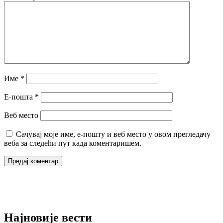
Име
*
Е-пошта
*
Веб место
Сачувај моје име, е-пошту и веб место у овом прегледачу
веба за следећи пут када коментаришем.
Најновије вести