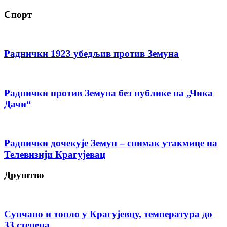
Спорт
Раднички 1923 убедљив против Земуна
Раднички против Земуна без публике на „Чика
Дачи“
Раднички дочекује Земун – снимак утакмице на
Телевизији Крагујевац
Друштво
Сунчано и топло у Крагујевцу, температура до
33 степена