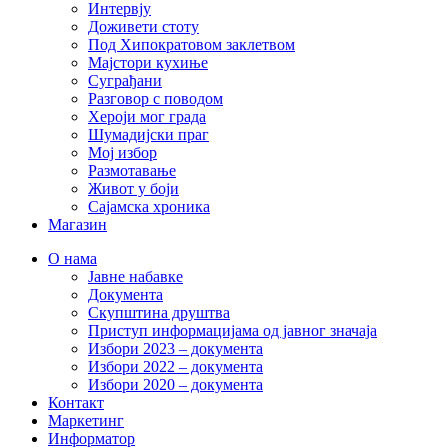
Интервју
Доживети стоту
Под Хипократовом заклетвом
Мајстори кухиње
Суграђани
Разговор с поводом
Хероји мог града
Шумадијски праг
Мој избор
Размотавање
Живот у боји
Сајамска хроника
Магазин
О нама
Јавне набавке
Документа
Скупштина друштва
Приступ информацијама од јавног значаја
Избори 2023 – документа
Избори 2022 – документа
Избори 2020 – документа
Контакт
Маркетинг
Информатор