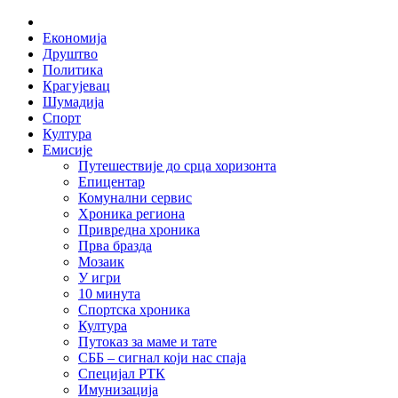
Skip
Home
to
Економија
content
Друштво
Политика
Крагујевац
Шумадија
Спорт
Култура
Емисије
Путешествије до срца хоризонта
Епицентар
Комунални сервис
Хроника региона
Привредна хроника
Прва бразда
Мозаик
У игри
10 минута
Спортска хроника
Култура
Путоказ за маме и тате
СББ – сигнал који нас спаја
Специјал РТК
Имунизација