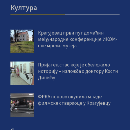
Култура
Крагујевац први пут домаћин
међународне конференције ИКОМ-
ове мреже музеја
Пријатељство које је обележило
историју – изложба о доктору Кости
Динићу
ФРКА поново окупила младе
филмске ствараоце у Крагујевцу