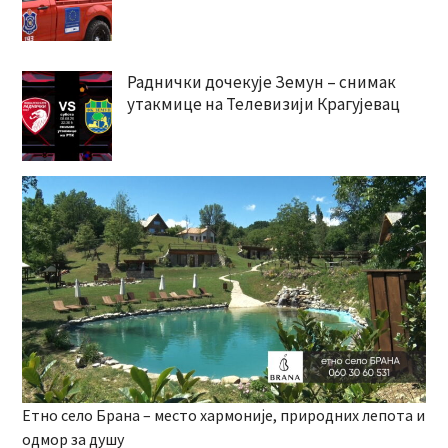
Раднички дочекује Земун – снимак
утакмице на Телевизији Крагујевац
Етно село Брана – место хармоније, природних лепота и
одмор за душу