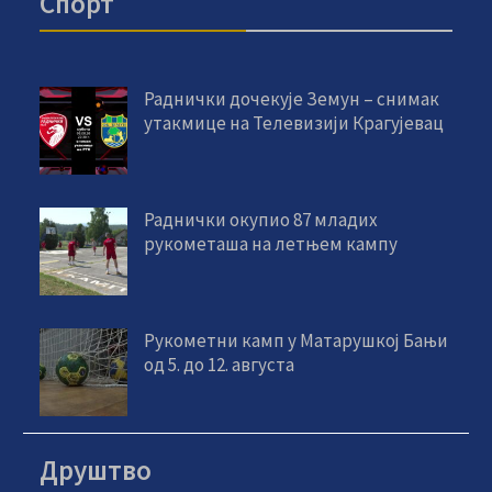
Спорт
Раднички дочекује Земун – снимак
утакмице на Телевизији Крагујевац
Раднички окупио 87 младих
рукометаша на летњем кампу
Рукометни камп у Матарушкој Бањи
од 5. до 12. августа
Друштво