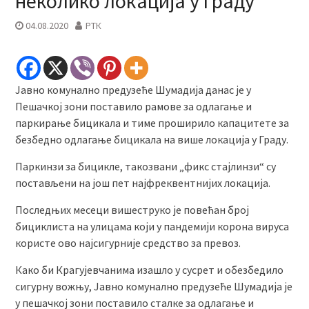
неколико локација у граду
04.08.2020
РТК
Јавно комунално предузеће Шумадија данас је у
Пешачкој зони поставило рамове за одлагање и
паркирање бицикала и тиме проширило капацитете за
безбедно одлагање бицикала на више локација у Граду.
Паркинзи за бицикле, такозвани „фикс стајлинзи“ су
постављени на још пет најфреквентнијих локација.
Последњих месеци вишеструко је повећан број
бициклиста на улицама који у пандемији корона вируса
користе ово најсигурније средство за превоз.
Како би Крагујевчанима изашло у сусрет и обезбедило
сигурну вожњу, Јавно комунално предузеће Шумадија је
у пешачкој зони поставило сталке за одлагање и