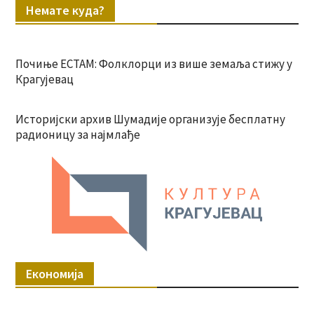
Немате куда?
Почиње ЕСТАМ: Фолклорци из више земаља стижу у
Крагујевац
Историјски архив Шумадије организује бесплатну
радионицу за најмлађе
Економија