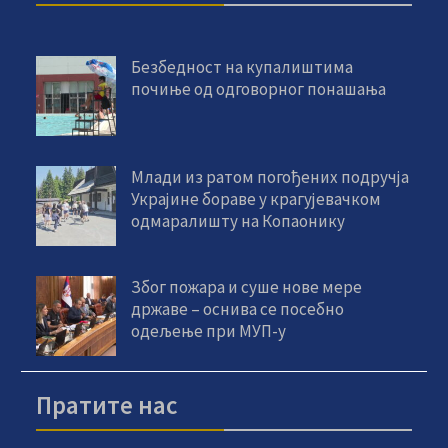
Безбедност на купалиштима
почиње од одговорног понашања
Млади из ратом погођених подручја
Украјине бораве у крагујевачком
одмаралишту на Копаонику
Због пожара и суше нове мере
државе – оснива се посебно
одељење при МУП-у
Пратите нас