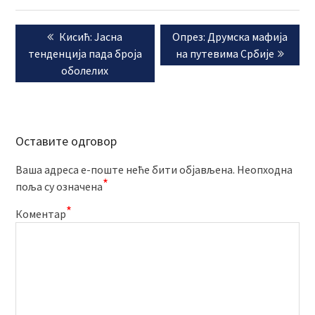
Кретање
Previous
Next
Кисић: Јасна
Oпрез: Друмска мафија
чланка
post:
post:
тенденција пада броја
на путевима Србије
оболелих
Оставите одговор
Ваша адреса е-поште неће бити објављена.
Неопходна
*
поља су означена
*
Коментар