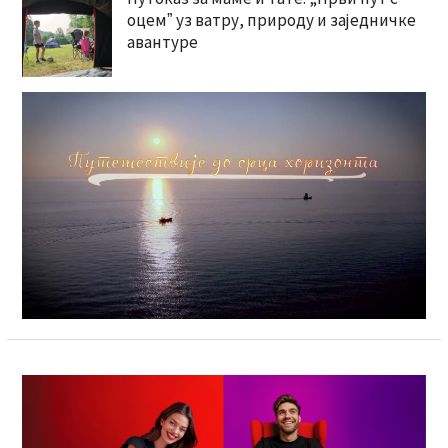
оцемˮ уз ватру, природу и заједничке
авантуре