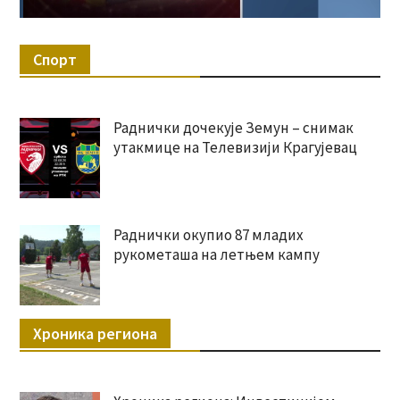
Спорт
Раднички дочекује Земун – снимак
утакмице на Телевизији Крагујевац
Раднички окупио 87 младих
рукометаша на летњем кампу
Хроника региона