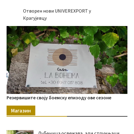
Отворен нови UNIVEREXPORT у
Крагујевцу
Резервишите своју боемску епизоду ове сезоне
Магазин
Лубеница освежава, али стручњаци