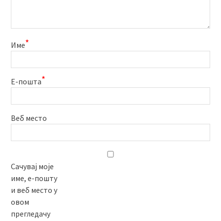
*
Име
*
Е-пошта
Веб место
Сачувај моје
име, е-пошту
и веб место у
овом
прегледачу