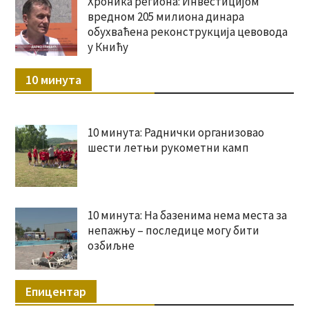
Хроника региона: Инвестицијом
вредном 205 милиона динара
обухваћена реконструкција цевовода
у Книћу
10 минута
10 минута: Раднички организовао
шести летњи рукометни камп
10 минута: На базенима нема места за
непажњу – последице могу бити
озбиљне
Епицентар