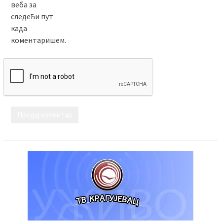
веба за
следећи пут
када
коментаришем.