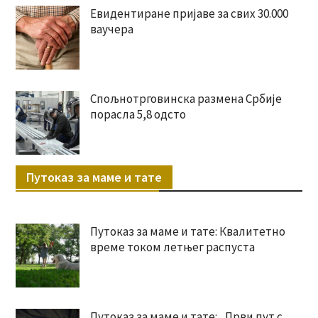
Евидентиране пријаве за свих 30.000
ваучера
Спољнотрговинска размена Србије
порасла 5,8 одсто
Путоказ за маме и тате
Путоказ за маме и тате: Квалитетно
време током летњег распуста
Путоказ за маме и тате: „Први пут с