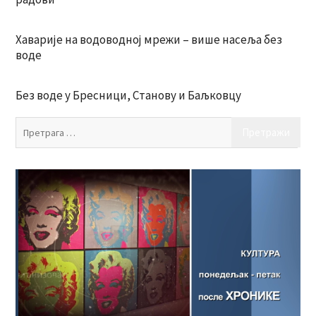
Хаварије на водоводној мрежи – више насеља без
воде
Без воде у Бресници, Станову и Баљковцу
Пр
за: