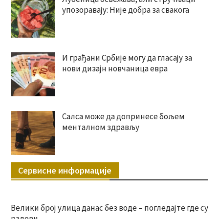
упозоравају: Није добра за свакога
И грађани Србије могу да гласају за
нови дизајн новчаница евра
Салса може да допринесе бољем
менталном здрављу
Сервисне информације
Велики број улица данас без воде – погледајте где су
радови