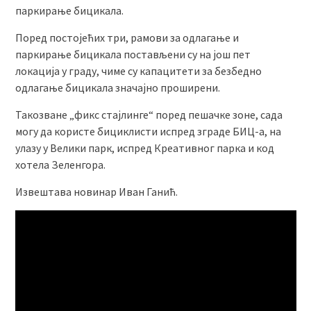
паркирање бицикала.
Поред постојећих три, рамови за одлагање и
паркирање бицикала постављени су на још пет
локација у граду, чиме су капацитети за безбедно
одлагање бицикала значајно проширени.
Такозване „фикс стајлинге“ поред пешачке зоне, сада
могу да користе бициклисти испред зграде БИЦ-а, на
улазу у Велики парк, испред Креативног парка и код
хотела Зеленгора.
Извештава новинар Иван Ганић.