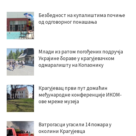
Безбедност на купалиштима почиње
од одговорног понашања
Млади из ратом погођених подручја
Украјине бораве у крагујевачком
одмаралишту на Копаонику
Крагујевац први пут домаћин
међународне конференције ИКОМ-
ове мреже музеја
Ватрогасци угасили 14 пожара у
околини Крагујевца