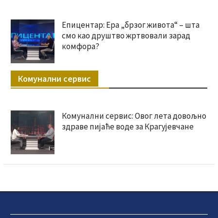
Епицентар: Ера „брзог живота“ – шта
смо као друштво жртвовали зарад
комфора?
Комунални сервис
Комунални сервис: Овог лета довољно
здраве пијаће воде за Крагујевчане