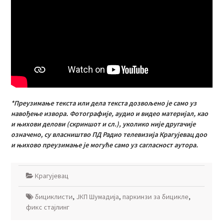
*Преузимање текста или дела текста дозвољено је само уз
навођење извора. Фотографије, аудио и видео материјал, као
и њихови делови (скриншот и сл.), уколико није другачије
означено, су власништво ПД Радио телевизија Крагујевац доо
и њихово преузимање је могуће само уз сагласност аутора.
Крагујевац
бициклисти
,
ЈКП Шумадија
,
паркинзи за бицикле
,
фикс стајлинг