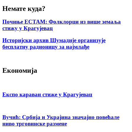
Немате куда?
Почиње ЕСТАМ: Фолклорци из више земаља
стижу у Крагујевац
Историјски архив Шумадије организује
бесплатну радионицу за најмлађе
Економија
Експо караван стиже у Крагујевац
Вучић: Србија и Украјина значајно повећале
ниво трговинске размене