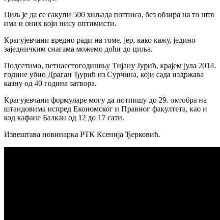
Циљ је да се сакупи 500 хиљада потписа, без обзира на то што
има и оних који нису оптимисти.
Крагујевчани вредно ради на томе, јер, како кажу, једино
заједничким снагама можемо доћи до циља.
Подсетимо, петнаестогодишњу Тијану Јурић, крајем јула 2014.
године убио Драган Ђурић из Сурчина, који сада издржава
казну од 40 година затвора.
Крагујевчани формуларе могу да потпишу до 29. октобра на
штандовима испред Економског и Правног факултета, као и
код кафане Балкан од 12 до 17 сати.
Извештава новинарка РТК Ксенија Ђерковић.