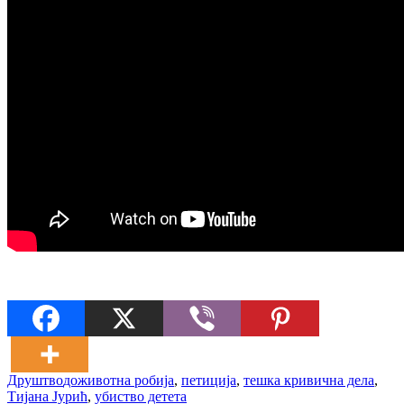
Друштво
доживотна робија
,
петиција
,
тешка кривична дела
,
Тијана Јурић
,
убиство детета