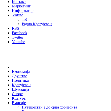
Контакт
Маркетинг
Информатор
Уживо
ТВ
Радио Крагујевац
RSS
Facebook
Twitter
Youtube
Home
Економија
Друштво
Политика
Крагујевац
Шумадија
Спорт
Култура
Емисије
Путешествије до срца хоризонта