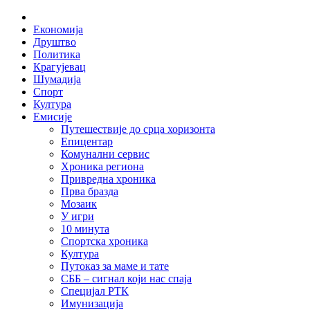
Skip
Home
to
Економија
content
Друштво
Политика
Крагујевац
Шумадија
Спорт
Култура
Емисије
Путешествије до срца хоризонта
Епицентар
Комунални сервис
Хроника региона
Привредна хроника
Прва бразда
Мозаик
У игри
10 минута
Спортска хроника
Култура
Путоказ за маме и тате
СББ – сигнал који нас спаја
Специјал РТК
Имунизација