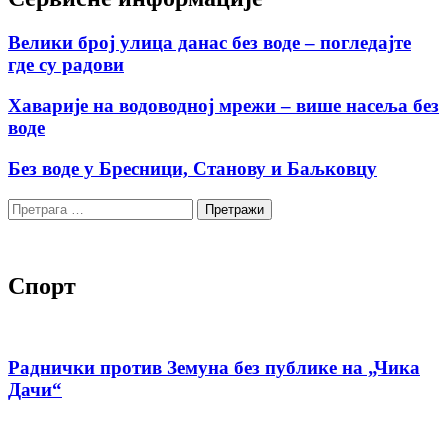
Велики број улица данас без воде – погледајте
где су радови
Хаварије на водоводној мрежи – више насеља без
воде
Без воде у Бресници, Станову и Баљковцу
Претрага
за:
Спорт
Раднички против Земуна без публике на „Чика
Дачи“