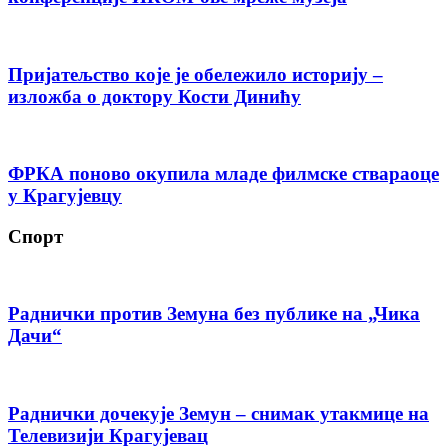
Пријатељство које је обележило историју –
изложба о доктору Кости Динићу
ФРКА поново окупила младе филмске ствараоце
у Крагујевцу
Спорт
Раднички против Земуна без публике на „Чика
Дачи“
Раднички дочекује Земун – снимак утакмице на
Телевизији Крагујевац