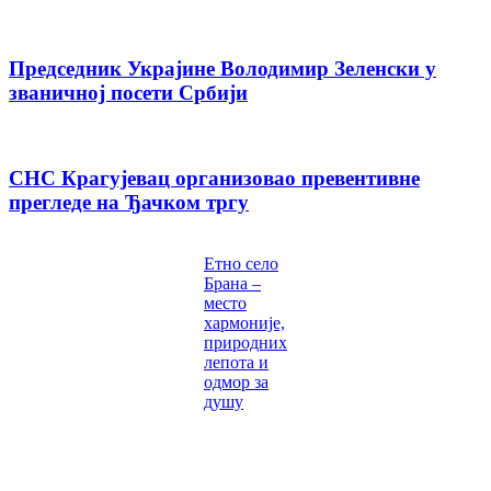
Председник Украјине Володимир Зеленски у
званичној посети Србији
СНС Крагујевац организовао превентивне
прегледе на Ђачком тргу
Етно село
Брана –
место
хармоније,
природних
лепота и
одмор за
душу