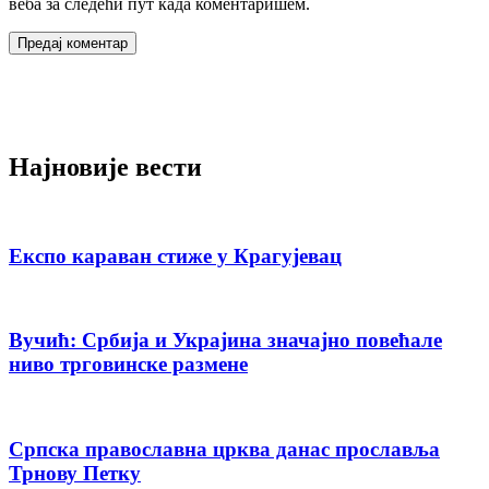
веба за следећи пут када коментаришем.
Најновије вести
Експо караван стиже у Крагујевац
Вучић: Србија и Украјина значајно повећале
ниво трговинске размене
Српска православна црква данас прославља
Трнову Петку