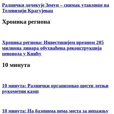
Раднички дочекује Земун – снимак утакмице на
Телевизији Крагујевац
Хроника региона
Хроника региона: Инвестицијом вредном 205
милиона динара обухваћена реконструкција
цевовода у Книћу
10 минута
10 минута: Раднички организовао шести летњи
рукометни камп
10 минута: На базенима нема места за непажњу