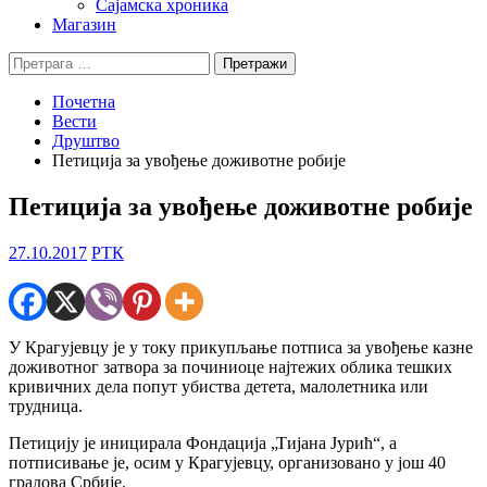
Сајамска хроника
Магазин
Претрага
за:
Почетна
Вести
Друштво
Петиција за увођење доживотне робије
Петиција за увођење доживотне робије
27.10.2017
РТК
У Крагујевцу је у току прикупљање потписа за увођење казне
доживотног затвора за починиоце најтежих облика тешких
кривичних дела попут убиства детета, малолетника или
трудница.
Петицију је иницирала Фондација „Тијана Јурић“, а
потписивање је, осим у Крагујевцу, организовано у још 40
градова Србије.