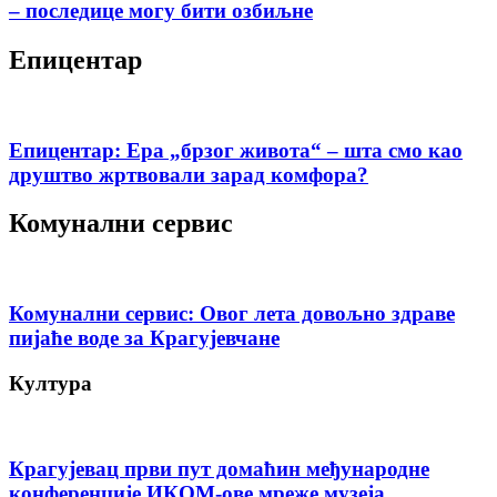
– последице могу бити озбиљне
Епицентар
Епицентар: Ера „брзог живота“ – шта смо као
друштво жртвовали зарад комфора?
Комунални сервис
Комунални сервис: Овог лета довољно здраве
пијаће воде за Крагујевчане
Култура
Крагујевац први пут домаћин међународне
конференције ИКОМ-ове мреже музеја