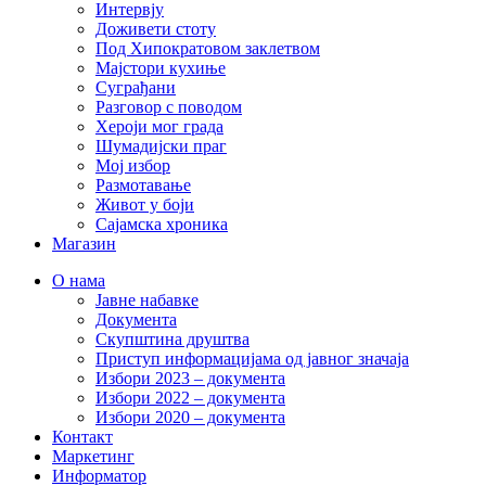
Интервју
Доживети стоту
Под Хипократовом заклетвом
Мајстори кухиње
Суграђани
Разговор с поводом
Хероји мог града
Шумадијски праг
Мој избор
Размотавање
Живот у боји
Сајамска хроника
Магазин
О нама
Јавне набавке
Документа
Скупштина друштва
Приступ информацијама од јавног значаја
Избори 2023 – документа
Избори 2022 – документа
Избори 2020 – документа
Контакт
Маркетинг
Информатор