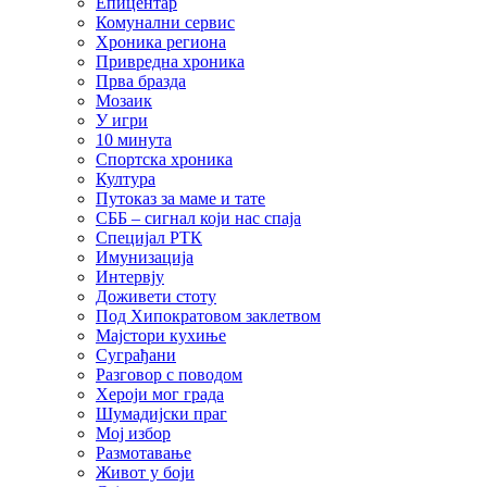
Епицентар
Комунални сервис
Хроника региона
Привредна хроника
Прва бразда
Мозаик
У игри
10 минута
Спортска хроника
Култура
Путоказ за маме и тате
СББ – сигнал који нас спаја
Специјал РТК
Имунизација
Интервју
Доживети стоту
Под Хипократовом заклетвом
Мајстори кухиње
Суграђани
Разговор с поводом
Хероји мог града
Шумадијски праг
Мој избор
Размотавање
Живот у боји