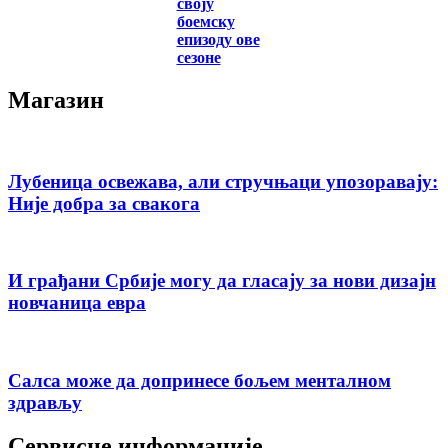
своју
боемску
епизоду ове
сезоне
Магазин
Лубеница освежава, али стручњаци упозоравају:
Није добра за свакога
И грађани Србије могу да гласају за нови дизајн
новчаница евра
Салса може да допринесе бољем менталном
здрављу
Сервисне информације