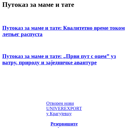
Путоказ за маме и тате
Путоказ за маме и тате: Квалитетно време током
летњег распуста
Путоказ за маме и тате: „Први пут с оцемˮ уз
ватру, природу и заједничке авантуре
Отворен нови
UNIVEREXPORT
у Крагујевцу
Резервишите