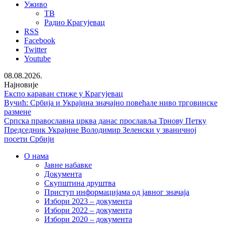
Уживо
ТВ
Радио Крагујевац
RSS
Facebook
Twitter
Youtube
08.08.2026.
Најновије
Експо караван стиже у Крагујевац
Вучић: Србија и Украјина значајно повећале ниво трговинске
размене
Српска православна црква данас прославља Трнову Петку
Председник Украјине Володимир Зеленски у званичној
посети Србији
О нама
Јавне набавке
Документа
Скупштина друштва
Приступ информацијама од јавног значаја
Избори 2023 – документа
Избори 2022 – документа
Избори 2020 – документа