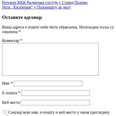
Кретање
Previous
Previous
ККК Раднички гостује у Старој Пазови
Next
post:
Next
„Хилперик“ у Позоришту за децу
чланка
post:
Оставите одговор
Ваша адреса е-поште неће бити објављена.
Неопходна поља су
означена
*
Коментар
*
Име
*
Е-пошта
*
Веб место
Сачувај моје име, е-пошту и веб место у овом прегледачу