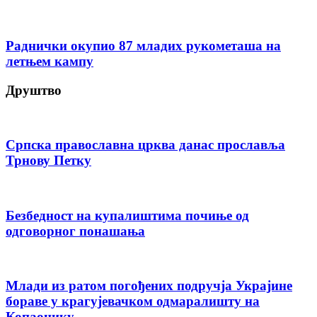
Раднички окупио 87 младих рукометаша на
летњем кампу
Друштво
Српска православна црква данас прославља
Трнову Петку
Безбедност на купалиштима почиње од
одговорног понашања
Млади из ратом погођених подручја Украјине
бораве у крагујевачком одмаралишту на
Копаонику