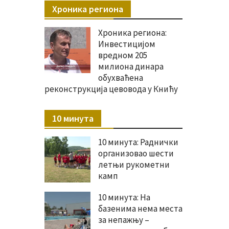
Хроника региона
Хроника региона:
Инвестицијом
вредном 205
милиона динара
обухваћена
реконструкција цевовода у Книћу
10 минута
10 минута: Раднички
организовао шести
летњи рукометни
камп
10 минута: На
базенима нема места
за непажњу –