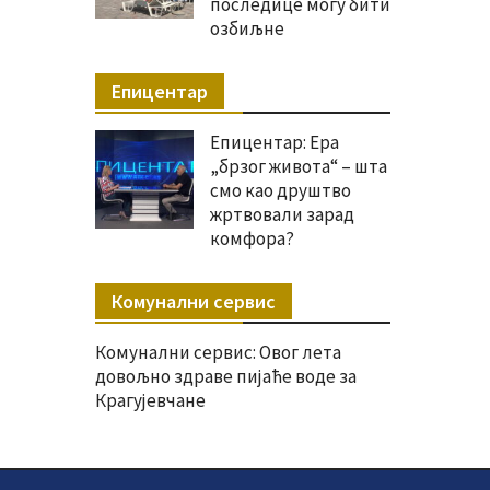
последице могу бити
озбиљне
Епицентар
Епицентар: Ера
„брзог живота“ – шта
смо као друштво
жртвовали зарад
комфора?
Комунални сервис
Комунални сервис: Овог лета
довољно здраве пијаће воде за
Крагујевчане