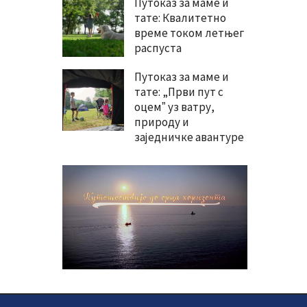
Путоказ за маме и
тате: Квалитетно
време током летњег
распуста
Путоказ за маме и
тате: „Први пут с
оцемˮ уз ватру,
природу и
заједничке авантуре