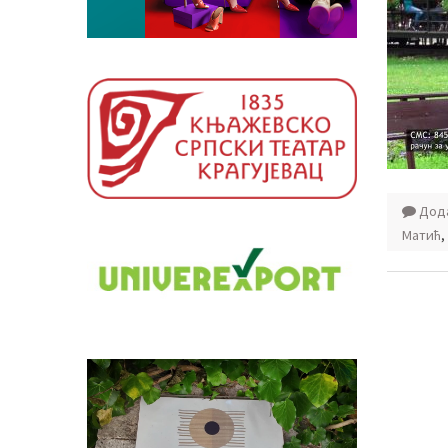
Дода
Матић
,