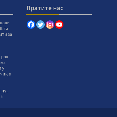
Пратите нас
 нови
 Шта
ити за
 рок
има
 у
очиње
вцу,
на