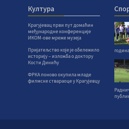
Култура
Спо
Крагујевац први пут домаћин
међународне конференције
ИКОМ-ове мреже музеја
Пријатељство које је обележило
година
историју – изложба о доктору
Кости Динићу
ФРКА поново окупила младе
филмске ствараоце у Крагујевцу
Радни
публик