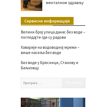
менталном здрављу
Сервисне информације
Велики број улица данас без воде –
погледајте где су радови
Хаварије на водоводној мрежи –
више насеља без воде
Без воде у Бресници, Станову и
Баљковцу
Претрага
за: