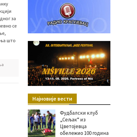
анку
кцији
дног за
евно се
ље,
иња што
ња
Најновије вести
Фудбалски клуб
„Сељак“ из
Цветојевца
обележио 100 година