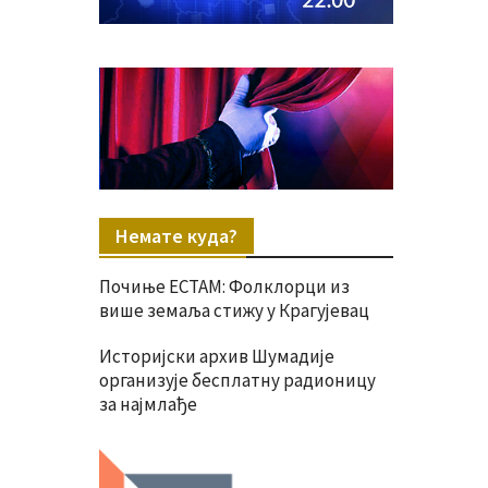
Немате куда?
Почиње ЕСТАМ: Фолклорци из
више земаља стижу у Крагујевац
Историјски архив Шумадије
организује бесплатну радионицу
за најмлађе