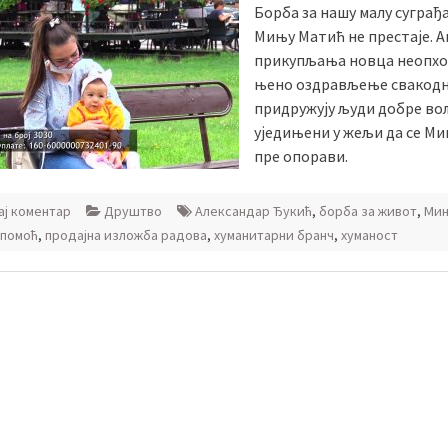
Борба за нашу малу суграђ
Мињу Матић не престаје. А
прикупљања новца неопхо
њено оздрављење свакодн
придружују људи добре во
уједињени у жељи да се М
пре опорави.
ј коментар
Друштво
Александар Ђукић
,
борба за живот
,
Ми
помоћ
,
продајна изложба радова
,
хуманитарни бранч
,
хуманост