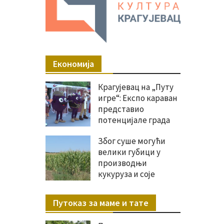
Економија
Крагујевац на „Путу
игре“: Експо караван
представио
потенцијале града
Због суше могући
велики губици у
производњи
кукуруза и соје
Путоказ за маме и тате