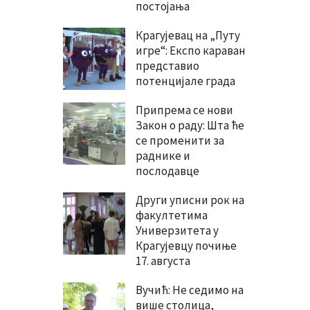
постојања
Крагујевац на „Путу
игре“: Експо караван
представио
потенцијале града
Припрема се нови
Закон о раду: Шта ће
се променити за
раднике и
послодавце
Други уписни рок на
факултетима
Универзитета у
Крагујевцу почиње
17. августа
Вучић: Не седимо на
више столица,