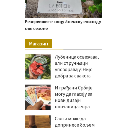
Резервишите своју боемску епизоду
ове сезоне
Магазин
Лубеница освежава,
али стручњаци
упозоравају: Није
добра за свакога
И грађани Србије
могу да гласају за
нови дизајн
новчаница евра
Салса може да
допринесе бољем