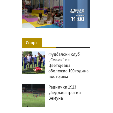
Спорт
Фудбалски клуб
„Сељак“ из
Цветојевца
обележио 100 година
постојања
Раднички 1923
убедљив против
Земуна