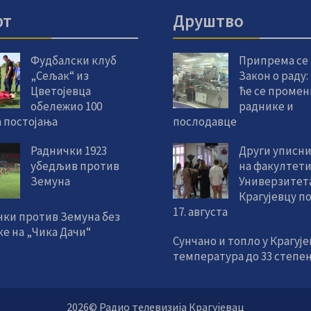
рт
Друштво
Фудбалски клуб
Припрема се
„Сељак“ из
Закон о раду:
Цветојевца
ће се промен
обележио 100
раднике и
 постојања
послодавце
Раднички 1923
Други уписни
убедљив против
на факултет
Земуна
Универзитета
Крагујевцу п
17. августа
чки против Земуна без
е на „Чика Дачи“
Сунчано и топло у Крагује
температура до 33 степе
2026© Радио телевизија Крагујевац