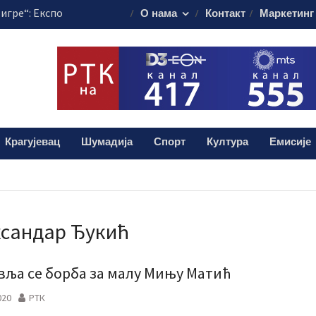
 игре“: Експо
О нама
Контакт
Маркетинг
 потенцијале
акон о раду: Шта
раднике и
а факултетима
гујевцу почиње
Крагујевац
Шумадија
Спорт
Култура
Емисије
ак“ из
о 100 година
сандар Ђукић
вља се борба за малу Мињу Матић
020
РТК