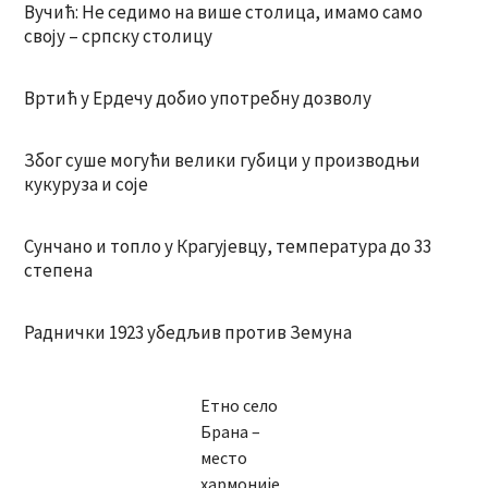
Вучић: Не седимо на више столица, имамо само
своју – српску столицу
Вртић у Ердечу добио употребну дозволу
Због суше могући велики губици у производњи
кукуруза и соје
Сунчано и топло у Крагујевцу, температура до 33
степена
Раднички 1923 убедљив против Земуна
Етно село
Брана –
место
хармоније,