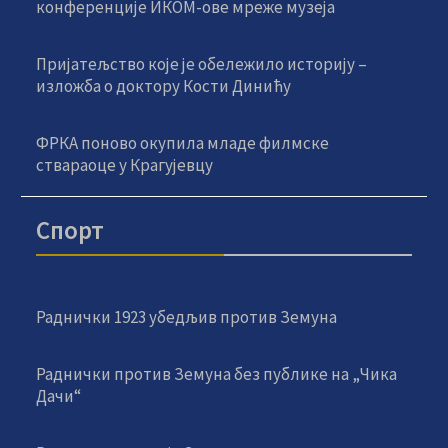
конференције ИКОМ-ове мреже музеја
Пријатељство које је обележило историју –
изложба о доктору Кости Динићу
ФРКА поново окупила младе филмске
ствараоце у Крагујевцу
Спорт
Раднички 1923 убедљив против Земуна
Раднички против Земуна без публике на „Чика
Дачи“