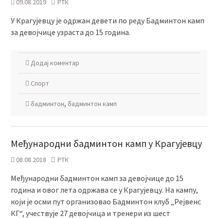
09.08.2019
РТК
У Крагујевцу је одржан девети по реду Бадминтон камп
за девојчице узраста до 15 година.
Додај коментар
Спорт
бадминтон
,
бадминтон камп
Међународни бадминтон камп у Крагујевцу
08.08.2018
РТК
Међународни бадминтон камп за девојчице до 15
година и овог лета одржава се у Крагујевцу. На кампу,
који је осми пут организовао Бадминтон клуб „Рејвенс
КГ“, учествује 27 девојчица и тренери из шест