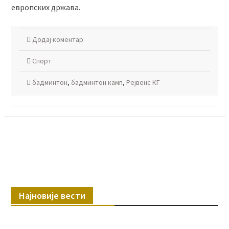
европских држава.
Додај коментар
Спорт
бадминтон
,
бадминтон камп
,
Рејвенс КГ
Најновије вести