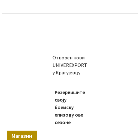
Отворен нови
UNIVEREXPORT
у Крагујевцу
Резервишите
своју
боемску
епизоду ове
сезоне
Магазин