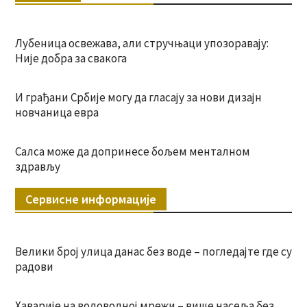
Лубеница освежава, али стручњаци упозоравају:
Није добра за свакога
И грађани Србије могу да гласају за нови дизајн
новчаница евра
Салса може да допринесе бољем менталном
здрављу
Сервисне информације
Велики број улица данас без воде – погледајте где су
радови
Хаварије на водоводној мрежи – више насеља без