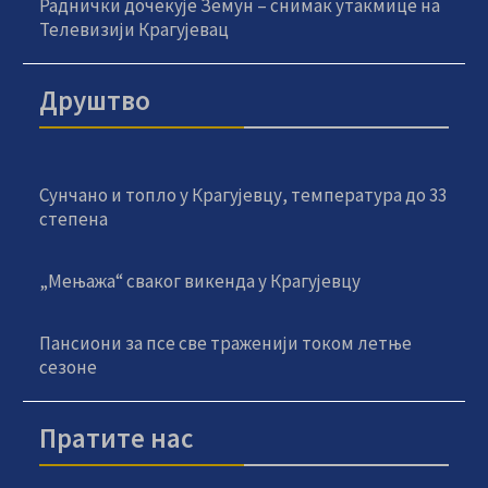
Раднички дочекује Земун – снимак утакмице на
Телевизији Крагујевац
Друштво
Сунчано и топло у Крагујевцу, температура до 33
степена
„Мењажа“ сваког викенда у Крагујевцу
Пансиони за псе све траженији током летње
сезоне
Пратите нас