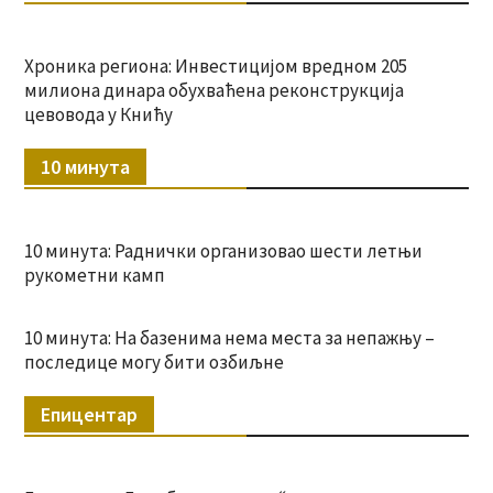
Хроника региона: Инвестицијом вредном 205
милиона динара обухваћена реконструкција
цевовода у Книћу
10 минута
10 минута: Раднички организовао шести летњи
рукометни камп
10 минута: На базенима нема места за непажњу –
последице могу бити озбиљне
Епицентар