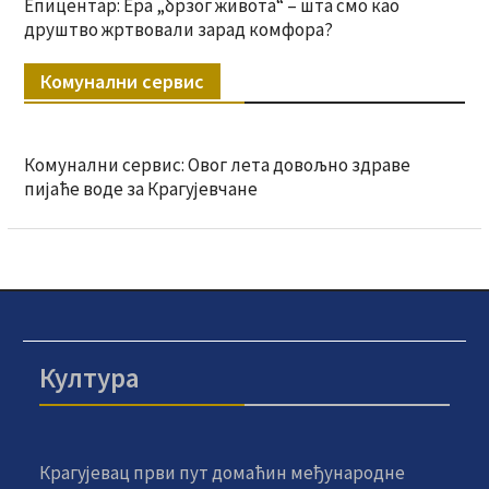
Епицентар: Ера „брзог живота“ – шта смо као
друштво жртвовали зарад комфора?
Комунални сервис
Комунални сервис: Овог лета довољно здраве
пијаће воде за Крагујевчане
Култура
Крагујевац први пут домаћин међународне