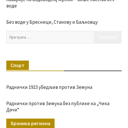
воде
Без воде у Бресници, Станову и Баљковцу
Пр
за:
Спорт
Раднички 1923 убедљив против Земуна
Раднички против Земуна без публике на „Чика
Дачи“
Хроника региона