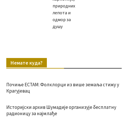
природних
лепота и
одмор за
душу
Немате куда?
Почиње ЕСТАМ: Фолклорци из више земаља стижу у
Крагујевац
Историјски архив Шумадије организује бесплатну
радионицу за најмлађе