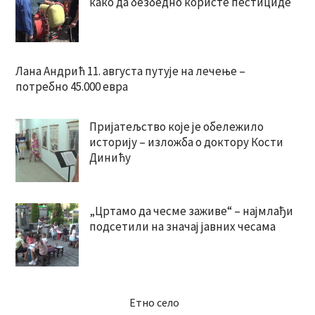
како да безбедно користе пестициде
Лана Андрић 11. августа путује на лечење –
потребно 45.000 евра
Пријатељство које је обележило
историју – изложба о доктору Кости
Динићу
„Цртамо да чесме заживе“ – најмлађи
подсетили на значај јавних чесама
Етно село