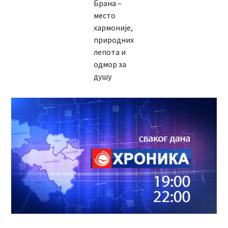
Брана –
место
хармоније,
природних
лепота и
одмор за
душу