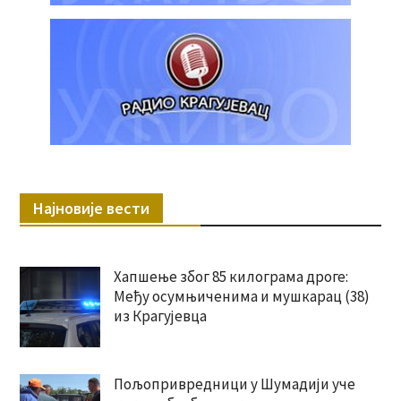
Најновије вести
Хапшење због 85 килограма дроге:
Међу осумњиченима и мушкарац (38)
из Крагујевца
Пољопривредници у Шумадији уче