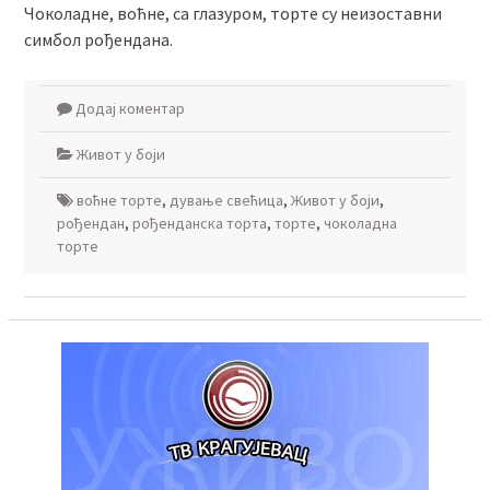
Чоколадне, воћне, са глазуром, торте су неизоставни
симбол рођендана.
Додај коментар
Живот у боји
воћне торте
,
дување свећица
,
Живот у боји
,
рођендан
,
рођенданска торта
,
торте
,
чоколадна
торте