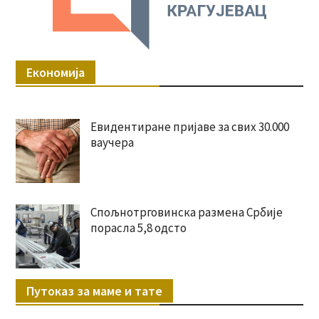
Економија
Евидентиране пријаве за свих 30.000
ваучера
Спољнотрговинска размена Србије
порасла 5,8 одсто
Путоказ за маме и тате