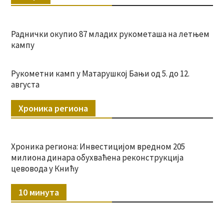
Раднички окупио 87 младих рукометаша на летњем
кампу
Рукометни камп у Матарушкој Бањи од 5. до 12.
августа
Хроника региона
Хроника региона: Инвестицијом вредном 205
милиона динара обухваћена реконструкција
цевовода у Книћу
10 минута