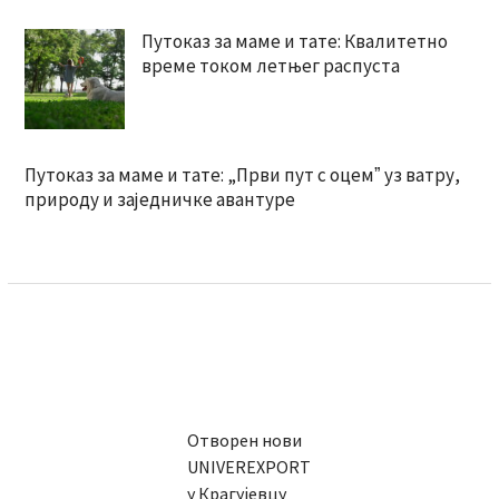
Путоказ за маме и тате: Квалитетно
време током летњег распуста
Путоказ за маме и тате: „Први пут с оцемˮ уз ватру,
природу и заједничке авантуре
Отворен нови
UNIVEREXPORT
у Крагујевцу