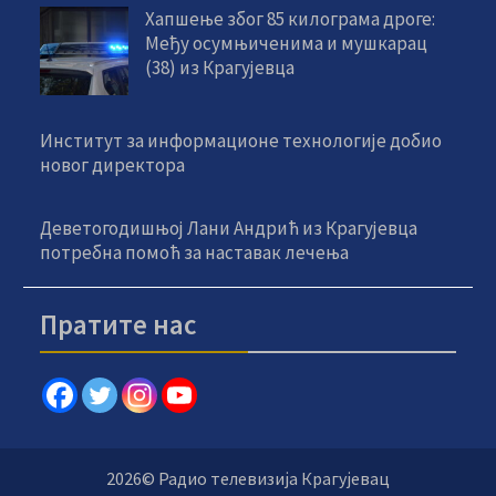
Хапшење због 85 килограма дроге:
Међу осумњиченима и мушкарац
(38) из Крагујевца
Институт за информационе технологије добио
новог директора
Деветогодишњој Лани Андрић из Крагујевца
потребна помоћ за наставак лечења
Пратите нас
2026© Радио телевизија Крагујевац