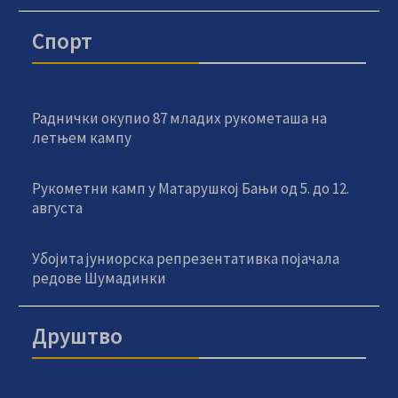
Спорт
Раднички окупио 87 младих рукометаша на
летњем кампу
Рукометни камп у Матарушкој Бањи од 5. до 12.
августа
Убојита јуниорска репрезентативка појачала
редове Шумадинки
Друштво