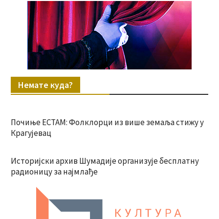
Немате куда?
Почиње ЕСТАМ: Фолклорци из више земаља стижу у
Крагујевац
Историјски архив Шумадије организује бесплатну
радионицу за најмлађе