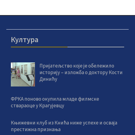
Култура
Пријатељство које је обележило
историју – изложба о доктору Кости
Динићу
ФРКА поново окупила младе филмске
ствараоце у Крагујевцу
Књижевни клуб из Кнића ниже успехе и осваја
престижна признања