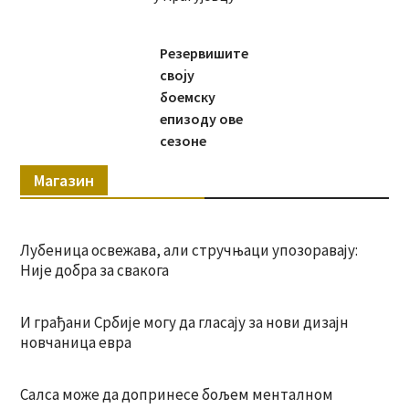
Резервишите
своју
боемску
епизоду ове
сезоне
Магазин
Лубеница освежава, али стручњаци упозоравају:
Није добра за свакога
И грађани Србије могу да гласају за нови дизајн
новчаница евра
Салса може да допринесе бољем менталном