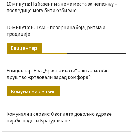
10 минута: На базенима нема места за непажњу –
последице могу бити озбиљне
10 минута: ЕСТАМ – позорница боја, ритма и
традиције
Епицентар
Епицентар: Ера „брзог живота“ – шта смо као
друштво жртвовали зарад комфора?
Комунални сервис
Комунални сервис: Овог лета довољно здраве
пијаће воде за Крагујевчане