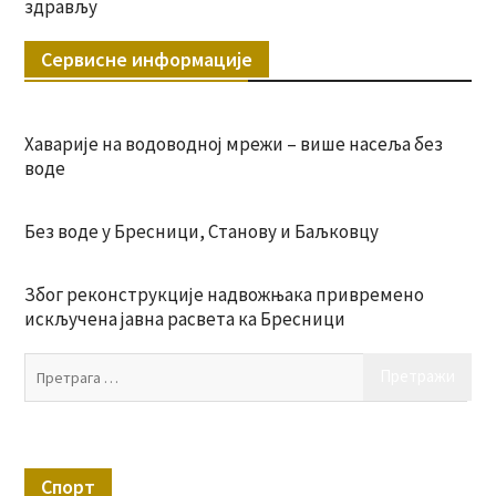
здрављу
Сервисне информације
Хаварије на водоводној мрежи – више насеља без
воде
Без воде у Бресници, Станову и Баљковцу
Због реконструкције надвожњака привремено
искључена јавна расвета ка Бресници
Пр
за:
Спорт