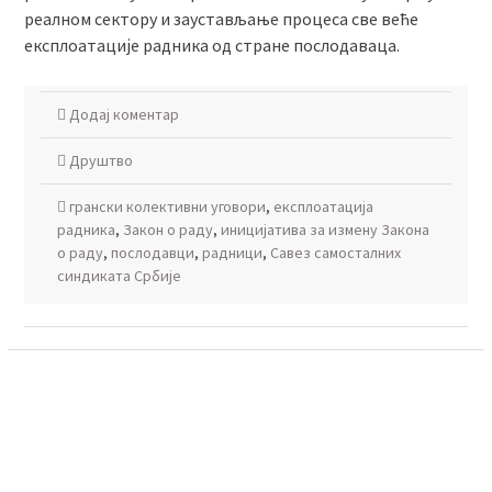
реалном сектору и заустављање процеса све веће
експлоатације радника од стране послодаваца.
Додај коментар
Друштво
грански колективни уговори
,
експлоатацијa
радника
,
Закон о раду
,
иницијативa за измену Закона
о раду
,
послодавци
,
радници
,
Савез самосталних
синдиката Србије