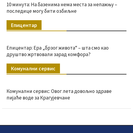
10 минута: На базенима нема места за непажњу –
последице могу бити озбиљне
Епицентар
Епицентар: Ера „брзог живота“ – шта смо као
друштво жртвовали зарад комфора?
Комунални сервис
Комунални сервис: Овог лета довољно здраве
пијаће воде за Крагујевчане