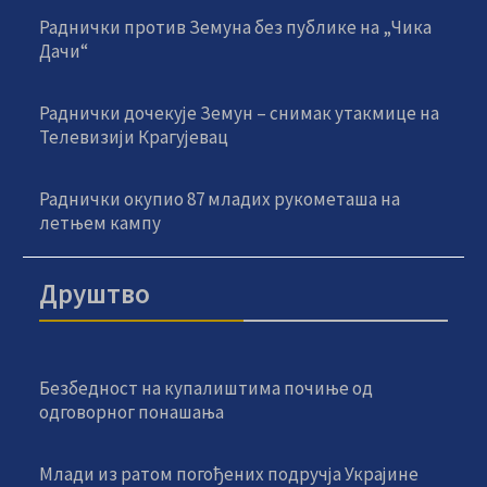
Раднички против Земуна без публике на „Чика
Дачи“
Раднички дочекује Земун – снимак утакмице на
Телевизији Крагујевац
Раднички окупио 87 младих рукометаша на
летњем кампу
Друштво
Безбедност на купалиштима почиње од
одговорног понашања
Млади из ратом погођених подручја Украјине