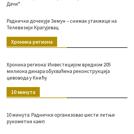
Дачи“
Раднички дочекује Земун – снимак утакмице на
Телевизији Крагујевац
Хроника региона
Хроника региона: Инвестицијом вредном 205
милиона динара обухваћена реконструкција
цевовода у Книћу
10 минута
10 минута: Раднички организовао шести летњи
рукометни камп