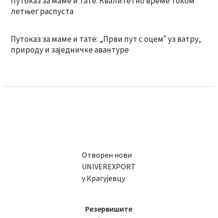
Путоказ за маме и тате: Квалитетно време током
летњег распуста
Путоказ за маме и тате: „Први пут с оцемˮ уз ватру,
природу и заједничке авантуре
Отворен нови
UNIVEREXPORT
у Крагујевцу
Резервишите