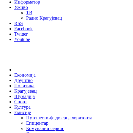
Информатор
Уживо
ТВ
Радио Крагујевац
RSS
Facebook
Twitter
Youtube
Home
Економија
Друштво
Политика
Крагујевац
Шумадија
Спорт
Култура
Емисије
Путешествије до срца хоризонта
Епицентар
Комунални сервис