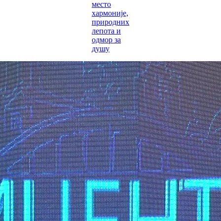
место
хармоније,
природних
лепота и
одмор за
душу