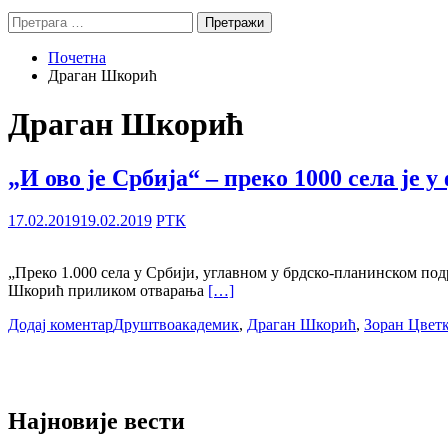
Претрага
за:
Почетна
Драган Шкорић
Драган Шкорић
„И ово је Србија“ – преко 1000 села је 
17.02.2019
19.02.2019
РТК
„Преко 1.000 села у Србији, углавном у брдско-планинском подр
Шкорић приликом отварања
[…]
Додај коментар
Друштво
академик
,
Драган Шкорић
,
Зоран Цвет
Најновије вести