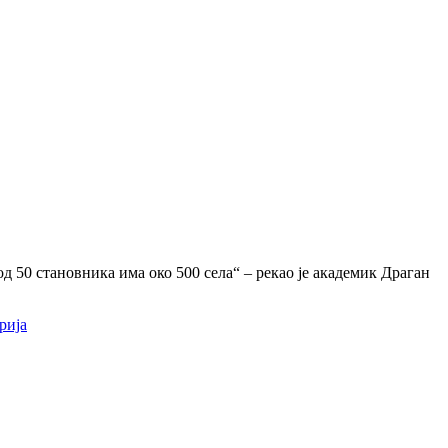
од 50 становника има око 500 села“ – рекао је академик Драган
рија