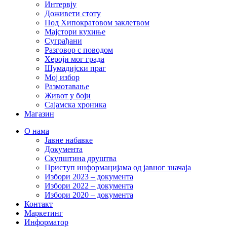
Интервју
Доживети стоту
Под Хипократовом заклетвом
Мајстори кухиње
Суграђани
Разговор с поводом
Хероји мог града
Шумадијски праг
Мој избор
Размотавање
Живот у боји
Сајамска хроника
Магазин
О нама
Јавне набавке
Документа
Скупштина друштва
Приступ информацијама од јавног значаја
Избори 2023 – документа
Избори 2022 – документа
Избори 2020 – документа
Контакт
Маркетинг
Информатор