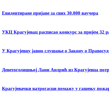
Евидентиране пријаве за свих 30.000 ваучера
УКЦ Крагујевац расписао конкурс за пријем 32 
У Крагујевцу јавно слушање о Закону о Правосуд
Деветогодишњој Лани Андрић из Крагујевца потр
Крагујевачки ватрогасци помажу у гашењу пожар