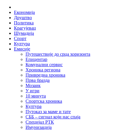
Skip
Home
to
Економија
content
Друштво
Политика
Крагујевац
Шумадија
Спорт
Култура
Емисије
Путешествије до срца хоризонта
Епицентар
Комунални сервис
Хроника региона
Привредна хроника
Прва бразда
Мозаик
У игри
10 минута
Спортска хроника
Култура
Путоказ за маме и тате
СББ – сигнал који нас спаја
Специјал РТК
Имунизација