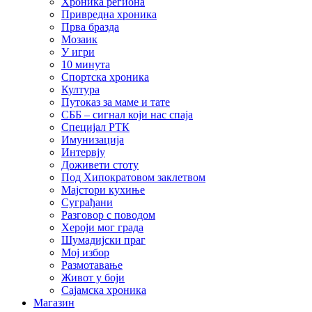
Хроника региона
Привредна хроника
Прва бразда
Мозаик
У игри
10 минута
Спортска хроника
Култура
Путоказ за маме и тате
СББ – сигнал који нас спаја
Специјал РТК
Имунизација
Интервју
Доживети стоту
Под Хипократовом заклетвом
Мајстори кухиње
Суграђани
Разговор с поводом
Хероји мог града
Шумадијски праг
Мој избор
Размотавање
Живот у боји
Сајамска хроника
Магазин