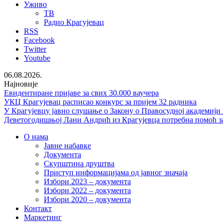
Уживо
ТВ
Радио Крагујевац
RSS
Facebook
Twitter
Youtube
06.08.2026.
Најновије
Евидентиране пријаве за свих 30.000 ваучера
УКЦ Крагујевац расписао конкурс за пријем 32 радника
У Крагујевцу јавно слушање о Закону о Правосудној академији
Деветогодишњој Лани Андрић из Крагујевца потребна помоћ за
О нама
Јавне набавке
Документа
Скупштина друштва
Приступ информацијама од јавног значаја
Избори 2023 – документа
Избори 2022 – документа
Избори 2020 – документа
Контакт
Маркетинг