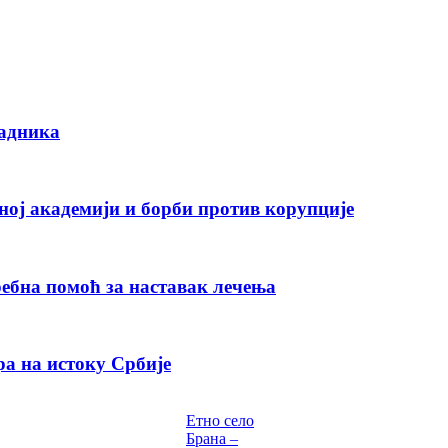
радника
ној академији и борби против корупције
ебна помоћ за наставак лечења
а на истоку Србије
Етно село
Брана –