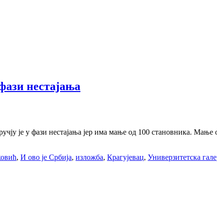
у фази нестајања
учју је у фази нестајања јер има мање од 100 становника. Мање 
ковић
,
И ово је Србија
,
изложба
,
Крагујевац
,
Универзитетска гале