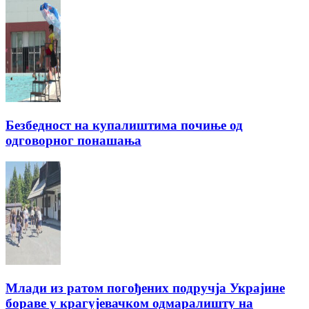
Безбедност на купалиштима почиње од
одговорног понашања
Млади из ратом погођених подручја Украјине
бораве у крагујевачком одмаралишту на