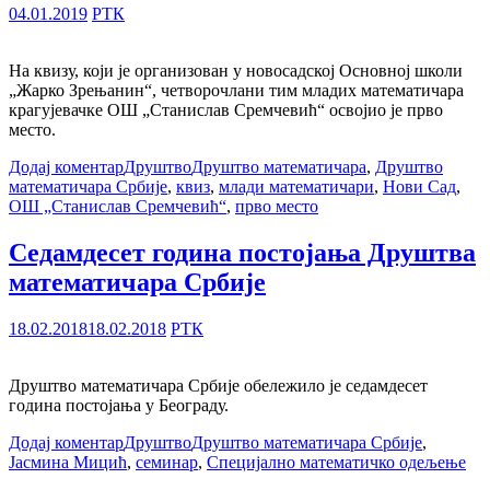
04.01.2019
РТК
На квизу, који је организован у новосадској Основној школи
„Жарко Зрењанин“, четворочлани тим младих математичара
крагујевачке ОШ „Станислав Сремчевић“ освојио је прво
место.
Додај коментар
Друштво
Друштво математичара
,
Друштво
математичара Србије
,
квиз
,
млади математичари
,
Нови Сад
,
ОШ „Станислав Сремчевић“
,
прво место
Седамдесет година постојања Друштва
математичара Србије
18.02.2018
18.02.2018
РТК
Друштво математичара Србије обележило је седамдесет
година постојања у Београду.
Додај коментар
Друштво
Друштво математичара Србије
,
Јасмина Мицић
,
семинар
,
Специјално математичко одељење