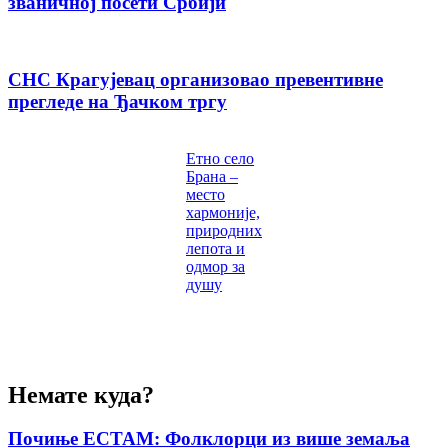
званичној посети Србији
СНС Крагујевац организовао превентивне
прегледе на Ђачком тргу
Етно село
Брана –
место
хармоније,
природних
лепота и
одмор за
душу
Немате куда?
Почиње ЕСТАМ: Фолклорци из више земаља