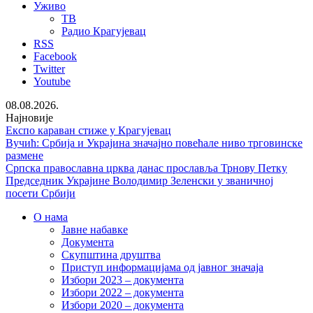
Уживо
ТВ
Радио Крагујевац
RSS
Facebook
Twitter
Youtube
08.08.2026.
Најновије
Експо караван стиже у Крагујевац
Вучић: Србија и Украјина значајно повећале ниво трговинске
размене
Српска православна црква данас прославља Трнову Петку
Председник Украјине Володимир Зеленски у званичној
посети Србији
О нама
Јавне набавке
Документа
Скупштина друштва
Приступ информацијама од јавног значаја
Избори 2023 – документа
Избори 2022 – документа
Избори 2020 – документа