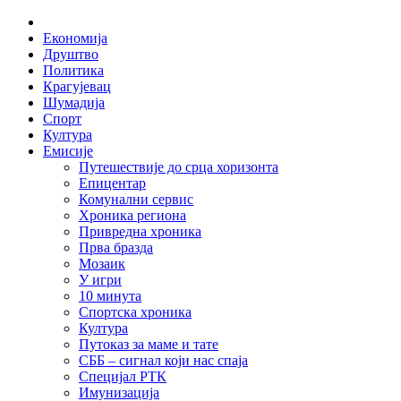
Skip
Home
to
Економија
content
Друштво
Политика
Крагујевац
Шумадија
Спорт
Култура
Емисије
Путешествије до срца хоризонта
Епицентар
Комунални сервис
Хроника региона
Привредна хроника
Прва бразда
Мозаик
У игри
10 минута
Спортска хроника
Култура
Путоказ за маме и тате
СББ – сигнал који нас спаја
Специјал РТК
Имунизација