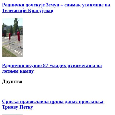
Раднички дочекује Земун – снимак утакмице на
Телевизији Крагујевац
Раднички окупио 87 младих рукометаша на
летњем кампу
Друштво
Српска православна црква данас прославља
Трнову Петку