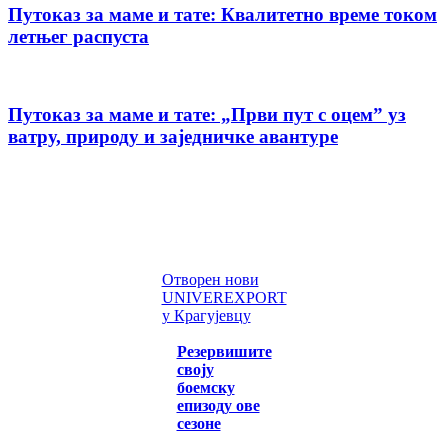
Путоказ за маме и тате: Квалитетно време током
летњег распуста
Путоказ за маме и тате: „Први пут с оцемˮ уз
ватру, природу и заједничке авантуре
Отворен нови
UNIVEREXPORT
у Крагујевцу
Резервишите
своју
боемску
епизоду ове
сезоне