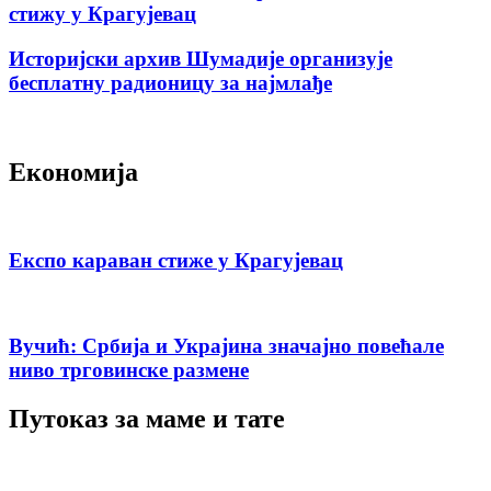
стижу у Крагујевац
Историјски архив Шумадије организује
бесплатну радионицу за најмлађе
Економија
Експо караван стиже у Крагујевац
Вучић: Србија и Украјина значајно повећале
ниво трговинске размене
Путоказ за маме и тате