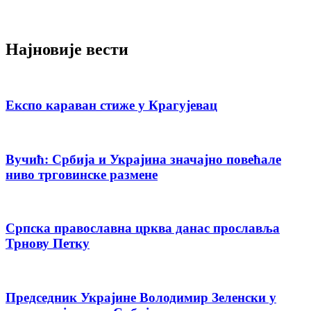
Најновије вести
Експо караван стиже у Крагујевац
Вучић: Србија и Украјина значајно повећале
ниво трговинске размене
Српска православна црква данас прославља
Трнову Петку
Председник Украјине Володимир Зеленски у