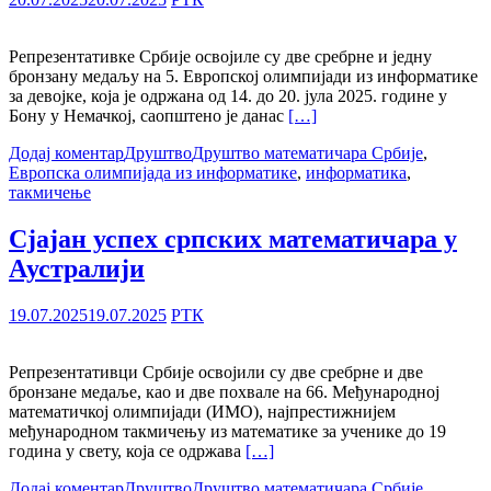
Репрезентативке Србије освојиле су две сребрне и једну
бронзану медаљу на 5. Европској олимпијади из информатике
за девојке, која је одржана од 14. до 20. јула 2025. године у
Бону у Немачкој, саопштено је данас
[…]
Додај коментар
Друштво
Друштво математичара Србије
,
Европска олимпијада из информатике
,
информатика
,
такмичење
Сјајан успех српских математичара у
Аустралији
19.07.2025
19.07.2025
РТК
Репрезентативци Србије освојили су две сребрне и две
бронзане медаље, као и две похвале на 66. Међународној
математичкој олимпијади (ИМО), најпрестижнијем
међународном такмичењу из математике за ученике до 19
година у свету, која се одржава
[…]
Додај коментар
Друштво
Друштво математичара Србије
,