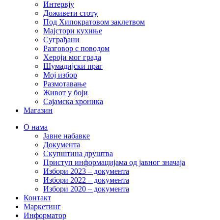
Интервју
Доживети стоту
Под Хипократовом заклетвом
Мајстори кухиње
Суграђани
Разговор с поводом
Хероји мог града
Шумадијски праг
Мој избор
Размотавање
Живот у боји
Сајамска хроника
Магазин
О нама
Јавне набавке
Документа
Скупштина друштва
Приступ информацијама од јавног значаја
Избори 2023 – документа
Избори 2022 – документа
Избори 2020 – документа
Контакт
Маркетинг
Информатор