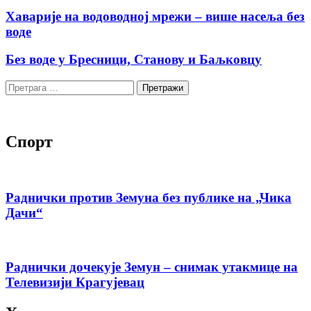
Хаварије на водоводној мрежи – више насеља без
воде
Без воде у Бресници, Станову и Баљковцу
Претрага
за:
Спорт
Раднички против Земуна без публике на „Чика
Дачи“
Раднички дочекује Земун – снимак утакмице на
Телевизији Крагујевац