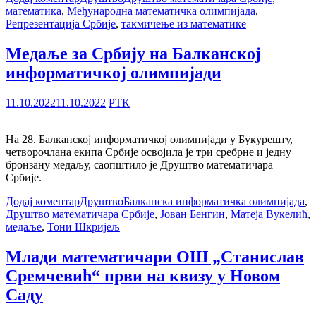
математика
,
Међународна математичка олимпијада
,
Репрезентација Србије
,
такмичење из математике
Медаље за Србију на Балканској
информатичкој олимпијади
11.10.2022
11.10.2022
РТК
На 28. Балканској информатичкој олимпијади у Букурешту,
четворочлана екипа Србије освојила је три сребрне и једну
бронзану медаљу, саопштило је Друштво математичара
Србије.
Додај коментар
Друштво
Балканска информатичка олимпијада
,
Друштво математичара Србије
,
Јован Бенгин
,
Матеја Вукелић
,
медаље
,
Тони Шкријељ
Млади математичари ОШ „Станислав
Сремчевић“ први на квизу у Новом
Саду