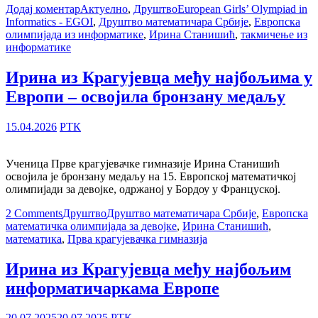
Додај коментар
Актуелно
,
Друштво
European Girls’ Olympiad in
Informatics - EGOI
,
Друштво математичара Србије
,
Европска
олимпијада из информатике
,
Ирина Станишић
,
такмичење из
информатике
Ирина из Крагујевца међу најбољима у
Европи – освојила бронзану медаљу
15.04.2026
РТК
Ученица Прве крагујевачке гимназије Ирина Станишић
освојила је бронзану медаљу на 15. Европској математичкој
олимпијади за девојке, одржаној у Бордоу у Француској.
2 Comments
Друштво
Друштво математичара Србије
,
Европска
математичка олимпијада за девојке
,
Ирина Станишић
,
математика
,
Прва крагујевачка гимназија
Ирина из Крагујевца међу најбољим
информатичаркама Европе
20.07.2025
20.07.2025
РТК