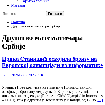
Сајамска хроника
Магазин
Претрага
за:
Почетна
Друштво математичара Србије
Друштво математичара
Србије
Ирина Станишић освојила бронзу на
Европској олимпијади из информатике
17.05.2026
17.05.2026
РТК
Ученица Прве крагујевачке гимназије Ирина Станишић
освојила је бронзану медаљу на 6. Европској олимпијади из
информатике за девојке (European Girls’ Olympiad in Informatics
– EGOI), која је одржана у Чезенатику у Италији, од 12. до
[…]