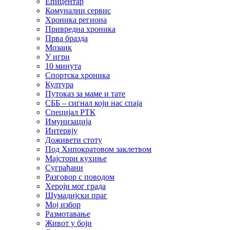
Епицентар
Комунални сервис
Хроника региона
Привредна хроника
Прва бразда
Мозаик
У игри
10 минута
Спортска хроника
Култура
Путоказ за маме и тате
СББ – сигнал који нас спаја
Специјал РТК
Имунизација
Интервју
Доживети стоту
Под Хипократовом заклетвом
Мајстори кухиње
Суграђани
Разговор с поводом
Хероји мог града
Шумадијски праг
Мој избор
Размотавање
Живот у боји