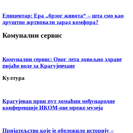
Епицентар: Ера „брзог живота“ – шта смо као
друштво жртвовали зарад комфора?
Комунални сервис
Комунални сервис: Овог лета довољно здраве
пијаће воде за Крагујевчане
Култура
Крагујевац први пут домаћин међународне
конференције ИКОМ-ове мреже музеја
Пријатељство које је обележило историју –