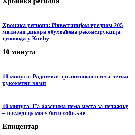
Хроника региона
Хроника региона: Инвестицијом вредном 205
милиона динара обухваћена реконструкција
цевовода у Книћу
10 минута
10 минута: Раднички организовао шести летњи
рукометни камп
10 минута: На базенима нема места за непажњу
– последице могу бити озбиљне
Епицентар