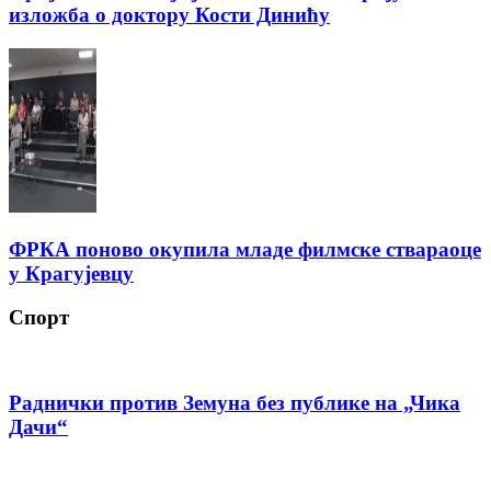
изложба о доктору Кости Динићу
ФРКА поново окупила младе филмске ствараоце
у Крагујевцу
Спорт
Раднички против Земуна без публике на „Чика
Дачи“