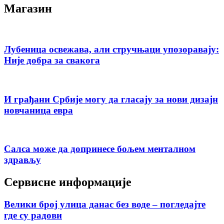
Магазин
Лубеница освежава, али стручњаци упозоравају:
Није добра за свакога
И грађани Србије могу да гласају за нови дизајн
новчаница евра
Салса може да допринесе бољем менталном
здрављу
Сервисне информације
Велики број улица данас без воде – погледајте
где су радови