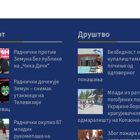
рт
Друштво
Раднички против
Безбедност н
Земуна без публике
купалиштим
на „Чика Дачи“
почиње од
одговорног
понашања
Раднички дочекује
Земун – снимак
Млади из ра
утакмице на
погођених по
Телевизији
Украјине бора
евац
крагујевачко
одмаралишту на Копаони
Раднички окупио 87
младих
Због пожара 
рукометаша на