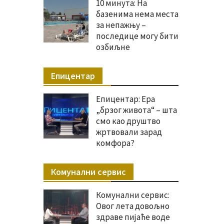
10 минута: На
базенима нема места
за непажњу –
последице могу бити
озбиљне
Епицентар
Епицентар: Ера
„брзог живота“ – шта
смо као друштво
жртвовали зарад
комфора?
Комунални сервис
Комунални сервис:
Овог лета довољно
здраве пијаће воде