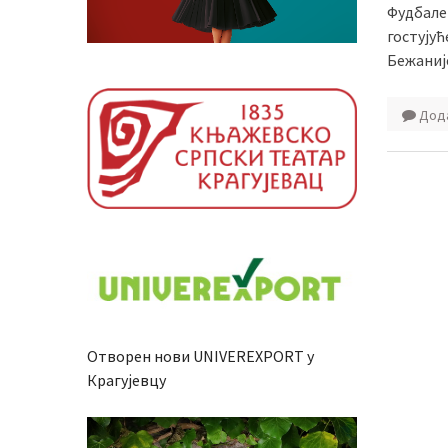
Фудбалер
гостујућ
Бежаније
Дода
Отворен нови UNIVEREXPORT у
Крагујевцу