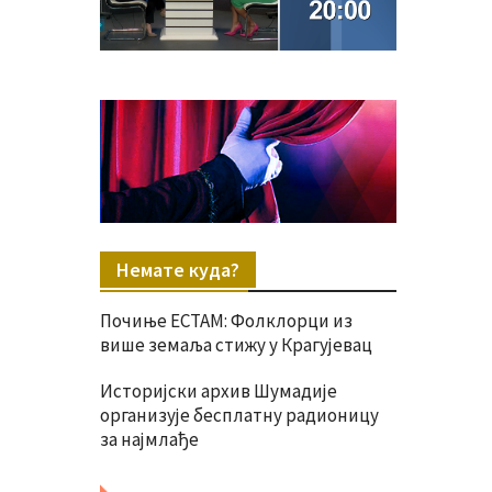
Немате куда?
Почиње ЕСТАМ: Фолклорци из
више земаља стижу у Крагујевац
Историјски архив Шумадије
организује бесплатну радионицу
за најмлађе