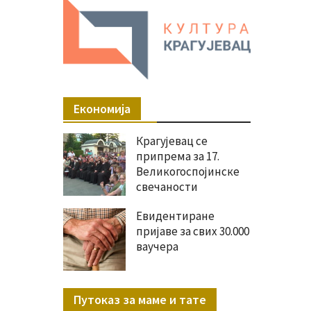
Економија
Крагујевац се
припрема за 17.
Великогоспојинске
свечаности
Евидентиране
пријаве за свих 30.000
ваучера
Путоказ за маме и тате