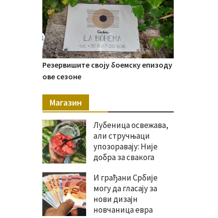
Резервишите своју боемску епизоду
ове сезоне
Магазин
Лубеница освежава,
али стручњаци
упозоравају: Није
добра за свакога
И грађани Србије
могу да гласају за
нови дизајн
новчаница евра