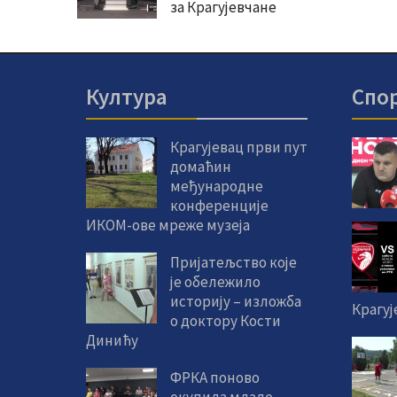
за Крагујевчане
Култура
Спо
Крагујевац први пут
домаћин
међународне
конференције
ИКОМ-ове мреже музеја
Пријатељство које
је обележило
историју – изложба
Крагуј
о доктору Кости
Динићу
ФРКА поново