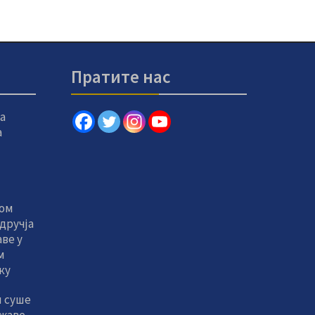
Пратите нас
а
а
том
дручја
ве у
м
ку
и суше