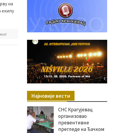
рву на
о екипу
чког
Најновије вести
СНС Крагујевац
организовао
превентивне
прегледе на Ђачком