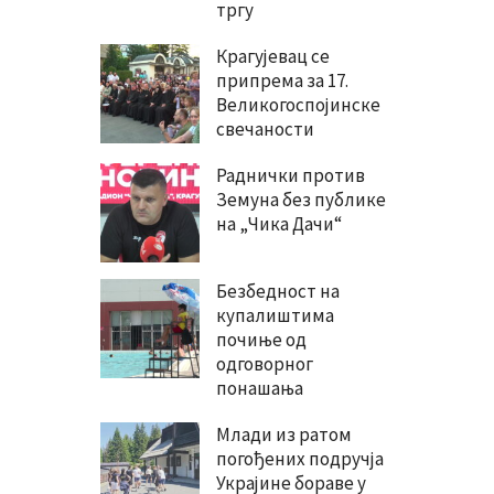
тргу
Крагујевац се
припрема за 17.
Великогоспојинске
свечаности
Раднички против
Земуна без публике
на „Чика Дачи“
Безбедност на
купалиштима
почиње од
одговорног
понашања
Млади из ратом
погођених подручја
Украјине бораве у