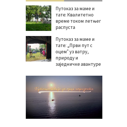
Путоказ за маме и
тате: Квалитетно
време током летњег
распуста
Путоказ за маме и
тате: „Први пут с
оцемˮ уз ватру,
природу и
заједничке авантуре