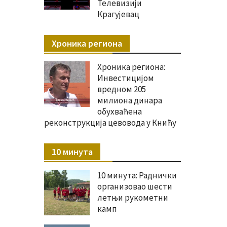
Телевизији
Крагујевац
Хроника региона
Хроника региона:
Инвестицијом
вредном 205
милиона динара
обухваћена
реконструкција цевовода у Книћу
10 минута
10 минута: Раднички
организовао шести
летњи рукометни
камп