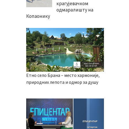
крагујевачком
одмаралишту на
Копаонику
Етно село Брана – место хармоније,
природних лепота и одмор за душу