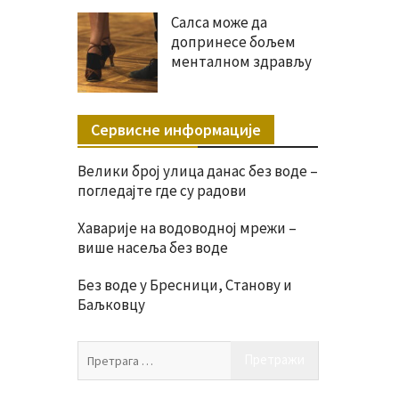
Салса може да
допринесе бољем
менталном здрављу
Сервисне информације
Велики број улица данас без воде –
погледајте где су радови
Хаварије на водоводној мрежи –
више насеља без воде
Без воде у Бресници, Станову и
Баљковцу
Претрага
за: