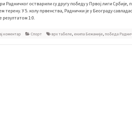
и Радничког остварили су другу победу у Првој лиги Србије, п
ем терену. У 5. колу првенства, Раднички је у Београду савлада
 резултатом 1:0.
ј коментар
Спорт
врх табеле
,
екипа Бежаније
,
победа Радни