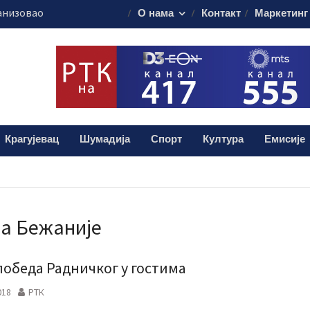
анизовао
О нама
Контакт
Маркетинг
еде на Ђачком
ема за 17.
свечаности
муна без публике
алиштима почиње
Крагујевац
Шумадија
Спорт
Култура
Емисије
ашања
а Бежаније
победа Радничког у гостима
018
РТК