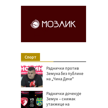
Спорт
Раднички против
Земуна без публике
на „Чика Дачи“
Раднички дочекује
Земун – снимак
утакмице на