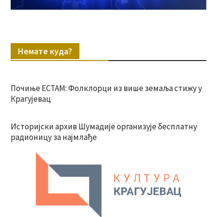
Немате куда?
Почиње ЕСТАМ: Фолклорци из више земаља стижу у
Крагујевац
Историјски архив Шумадије организује бесплатну
радионицу за најмлађе