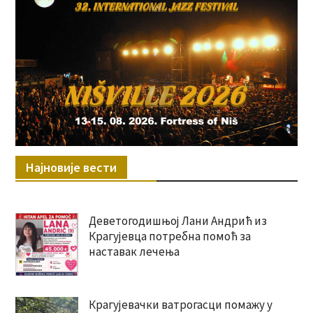
Најновије вести
Деветогодишњој Лани Андрић из
Крагујевца потребна помоћ за
наставак лечења
Крагујевачки ватрогасци помажу у