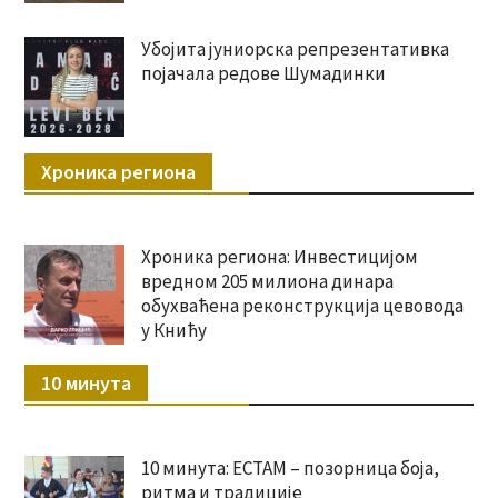
Убојита јуниорска репрезентативка
појачала редове Шумадинки
Хроника региона
Хроника региона: Инвестицијом
вредном 205 милиона динара
обухваћена реконструкција цевовода
у Книћу
10 минута
10 минута: ЕСТАМ – позорница боја,
ритма и традиције