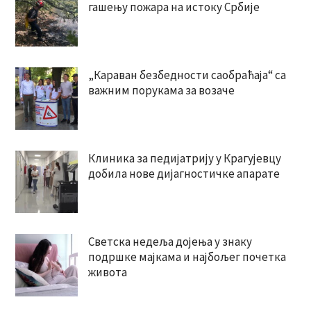
гашењу пожара на истоку Србије
„Караван безбедности саобраћаја“ са
важним порукама за возаче
Клиника за педијатрију у Крагујевцу
добила нове дијагностичке апарате
Светска недеља дојења у знаку
подршке мајкама и најбољег почетка
живота