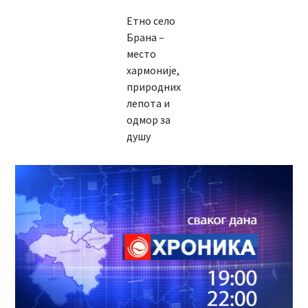
Етно село
Брана –
место
хармоније,
природних
лепота и
одмор за
душу