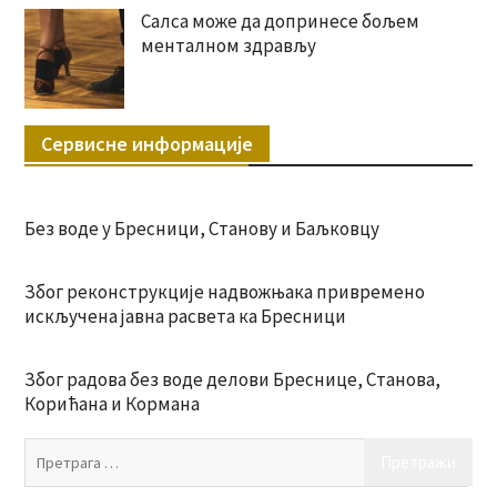
Салса може да допринесе бољем
менталном здрављу
Сервисне информације
Без воде у Бресници, Станову и Баљковцу
Због реконструкције надвожњака привремено
искључена јавна расвета ка Бресници
Због радова без воде делови Бреснице, Станова,
Корићана и Кормана
Пр
за: