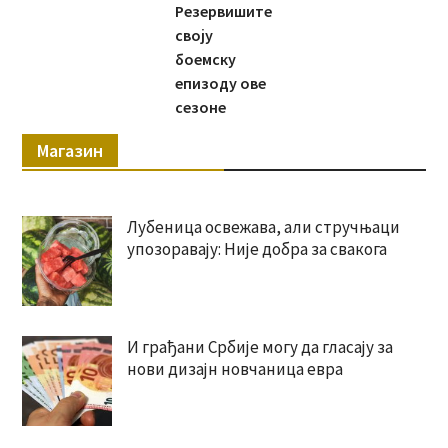
Резервишите
своју
боемску
епизоду ове
сезоне
Магазин
Лубеница освежава, али стручњаци
упозоравају: Није добра за свакога
И грађани Србије могу да гласају за
нови дизајн новчаница евра