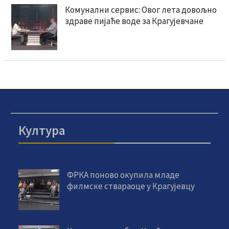
Комунални сервис: Овог лета довољно
здраве пијаће воде за Крагујевчане
Култура
ФРКА поново окупила младе
филмске ствараоце у Крагујевцу