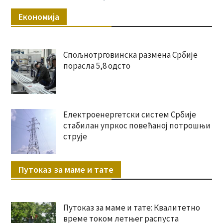
Економија
Спољнотрговинска размена Србије
порасла 5,8 одсто
Електроенергетски систем Србије
стабилан упркос повећаној потрошњи
струје
Путоказ за маме и тате
Путоказ за маме и тате: Квалитетно
време током летњег распуста