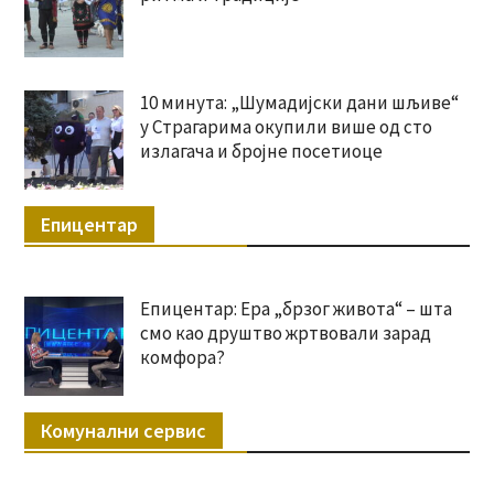
10 минута: „Шумадијски дани шљиве“
у Страгарима окупили више од сто
излагача и бројне посетиоце
Епицентар
Епицентар: Ера „брзог живота“ – шта
смо као друштво жртвовали зарад
комфора?
Комунални сервис