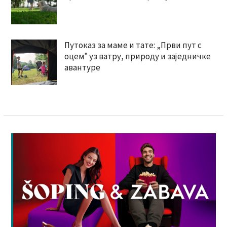
Путоказ за маме и тате: „Први пут с
оцемˮ уз ватру, природу и заједничке
авантуре