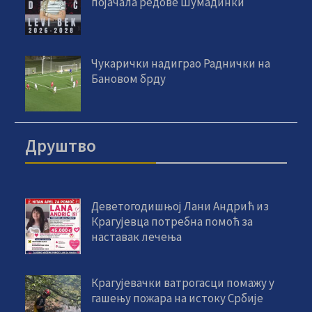
појачала редове Шумадинки
Чукарички надиграо Раднички на
Бановом брду
Друштво
Деветогодишњој Лани Андрић из
Крагујевца потребна помоћ за
наставак лечења
Крагујевачки ватрогасци помажу у
гашењу пожара на истоку Србије