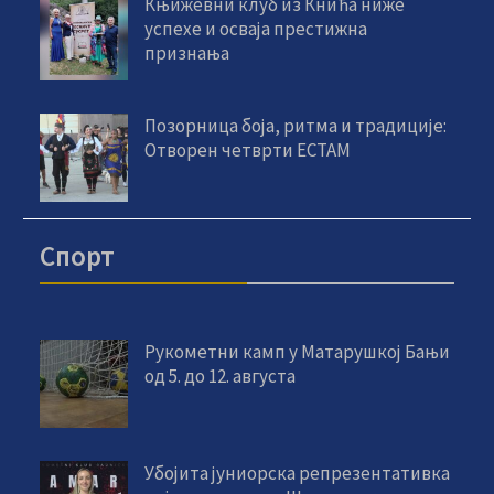
Књижевни клуб из Кнића ниже
успехе и осваја престижна
признања
Позорница боја, ритма и традиције:
Отворен четврти ЕСТАМ
Спорт
Рукометни камп у Матарушкој Бањи
од 5. до 12. августа
Убојита јуниорска репрезентативка