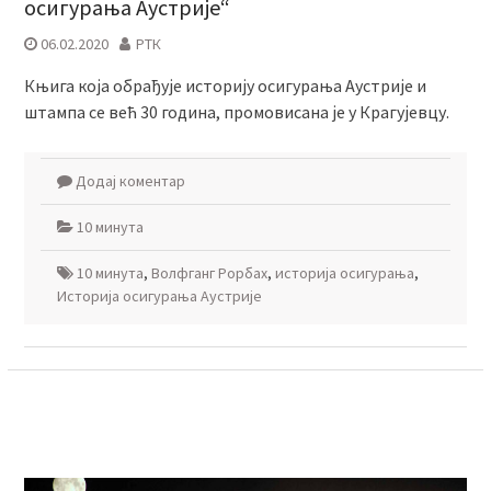
осигурања Аустрије“
06.02.2020
РТК
Књига која обрађује историју осигурања Аустрије и
штампа се већ 30 година, промовисана је у Крагујевцу.
Додај коментар
10 минута
10 минута
,
Волфганг Рорбах
,
историја осигурања
,
Историја осигурања Аустрије