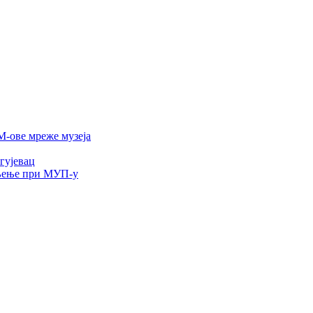
-ове мреже музеја
гујевац
ељење при МУП-у