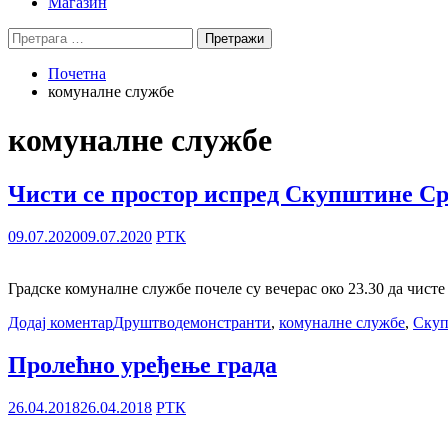
Магазин
Претрага
за:
Почетна
комуналне службе
комуналне службе
Чисти се простор испред Скупштине Ср
09.07.2020
09.07.2020
РТК
Градске комуналне службе почеле су вечерас око 23.30 да чист
Додај коментар
Друштво
демонстранти
,
комуналне службе
,
Скуп
Пролећно уређење града
26.04.2018
26.04.2018
РТК