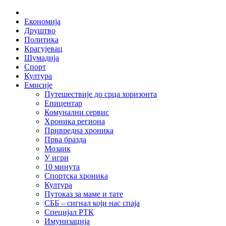
Skip
Home
to
Економија
content
Друштво
Политика
Крагујевац
Шумадија
Спорт
Култура
Емисије
Путешествије до срца хоризонта
Епицентар
Комунални сервис
Хроника региона
Привредна хроника
Прва бразда
Мозаик
У игри
10 минута
Спортска хроника
Култура
Путоказ за маме и тате
СББ – сигнал који нас спаја
Специјал РТК
Имунизација