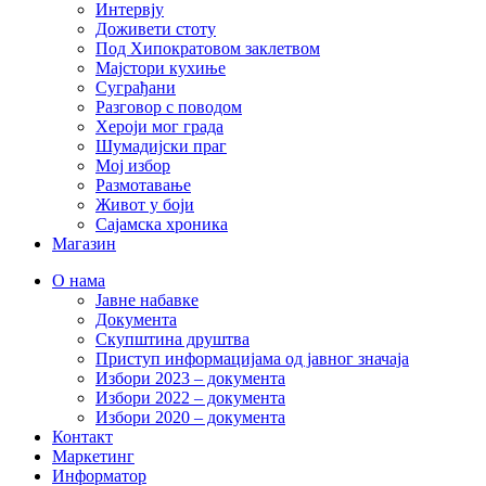
Интервју
Доживети стоту
Под Хипократовом заклетвом
Мајстори кухиње
Суграђани
Разговор с поводом
Хероји мог града
Шумадијски праг
Мој избор
Размотавање
Живот у боји
Сајамска хроника
Магазин
О нама
Јавне набавке
Документа
Скупштина друштва
Приступ информацијама од јавног значаја
Избори 2023 – документа
Избори 2022 – документа
Избори 2020 – документа
Контакт
Маркетинг
Информатор