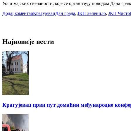
Уочи мајских свечаности, које се организују поводом Дана гра
Додај коментар
Крагујевац
Дан града
,
ЈКП Зеленило
,
ЈКП Чисто
Најновије вести
Крагујевац први пут домаћин међународне конфе