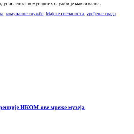
да, упосленост комуналних служби је максимална.
ћа
,
комуналне службе
,
Мајске свечаности
,
уређење града
ренције ИКОМ-ове мреже музеја