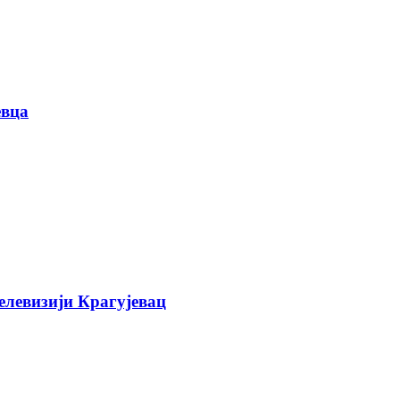
евца
елевизији Крагујевац