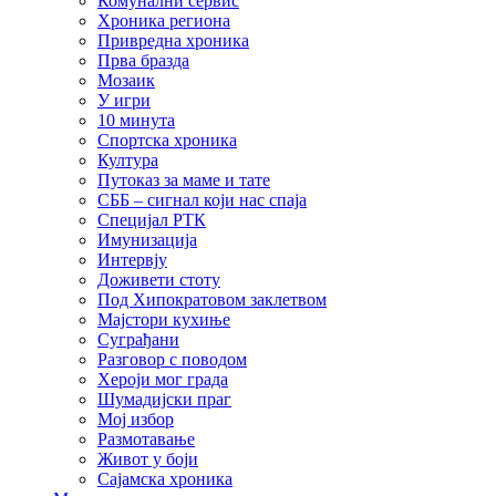
Комунални сервис
Хроника региона
Привредна хроника
Прва бразда
Мозаик
У игри
10 минута
Спортска хроника
Култура
Путоказ за маме и тате
СББ – сигнал који нас спаја
Специјал РТК
Имунизација
Интервју
Доживети стоту
Под Хипократовом заклетвом
Мајстори кухиње
Суграђани
Разговор с поводом
Хероји мог града
Шумадијски праг
Мој избор
Размотавање
Живот у боји
Сајамска хроника