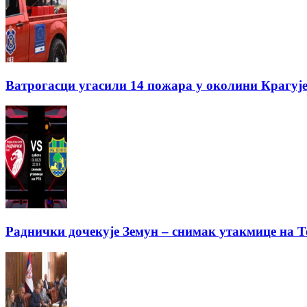
Ватрогасци угасили 14 пожара у околини Крагуј
Раднички дочекује Земун – снимак утакмице на Т