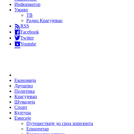
Информатор
Уживо
ТВ
Радио Крагујевац
RSS
Facebook
Twitter
Youtube
Home
Економија
Друштво
Политика
Крагујевац
Шумадија
Спорт
Култура
Емисије
Путешествије до срца хоризонта
Епицентар