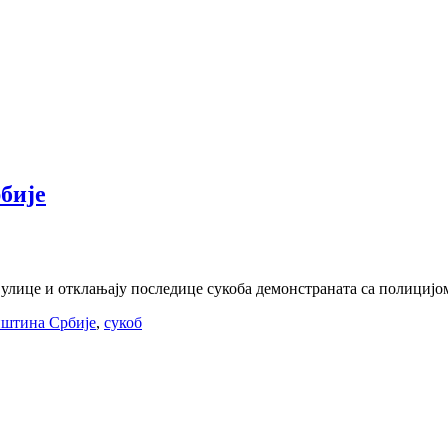
бије
е улице и отклањају последице сукоба демонстраната са полициј
штина Србије
,
сукоб