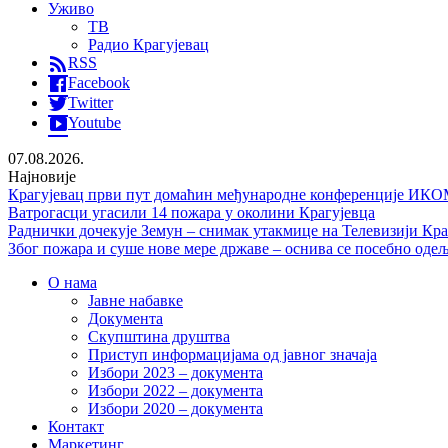
Уживо
ТВ
Радио Крагујевац
RSS
Facebook
Twitter
Youtube
07.08.2026.
Најновије
Крагујевац први пут домаћин међународне конференције ИКОМ
Ватрогасци угасили 14 пожара у околини Крагујевца
Раднички дочекује Земун – снимак утакмице на Телевизији Кра
Због пожара и суше нове мере државе – оснива се посебно од
О нама
Јавне набавке
Документа
Скупштина друштва
Приступ информацијама од јавног значаја
Избори 2023 – документа
Избори 2022 – документа
Избори 2020 – документа
Контакт
Маркетинг