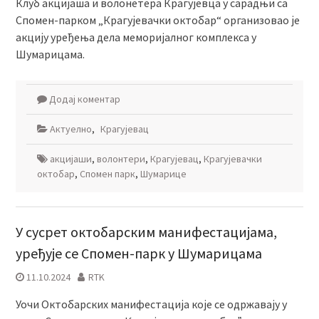
Клуб акцијаша и волонетера Крагујевца у сарадњи са
Спомен-парком „Крагујевачки октобар“ организовао је
акцију уређења дела меморијалног комплекса у
Шумарицама.
Додај коментар
Актуелно
,
Крагујевац
акцијаши
,
волонтери
,
Крагујевац
,
Крагујевачки
октобар
,
Спомен парк
,
Шумарице
У сусрет октобарским манифестацијама,
уређује се Спомен-парк у Шумарицама
11.10.2024
RTK
Уочи Октобарских манифестација које се одржавају у