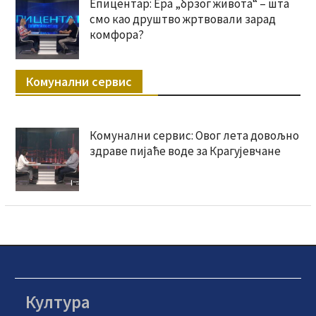
Епицентар: Ера „брзог живота“ – шта
смо као друштво жртвовали зарад
комфора?
Комунални сервис
Комунални сервис: Овог лета довољно
здраве пијаће воде за Крагујевчане
Култура