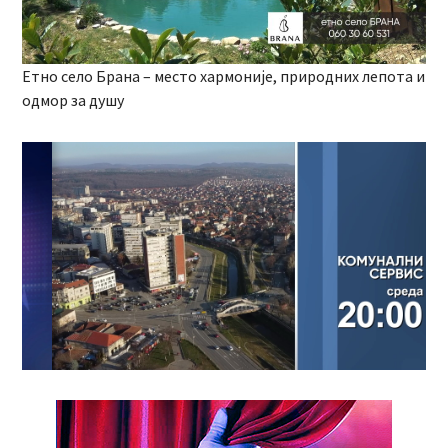
Етно село Брана – место хармоније, природних лепота и
одмор за душу