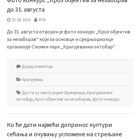
до 31. августа
25.08.2025
RTK
До 31. августа отворен је фото конкурс „Кроз објектив
за незаборав“ који за основце и средњошколце
организује Спомен парк „Крагујевачки октобар“.
Додај коментар
Крагујевац
Доста су свету једне Шумарице
,
Крагујевачки
октобар
,
Кроз објектив за незаборав
,
фото конкурс
Ко ће дати највећи допринос култури
сећања и очувању успомене на стрељане