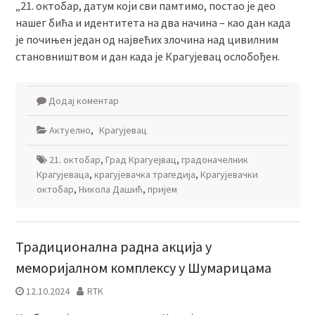
„21. октобар, датум који сви памтимо, постао је део
нашег бића и идентитета на два начина – као дан када
је почињен један од највећих злочина над цивилним
становништвом и дан када је Крагујевац ослобођен.
Додај коментар
Актуелно
,
Крагујевац
21. октобар
,
Град Крагуејвац
,
градоначелник
Крагујеваца
,
крагујевачка трагедија
,
Крагујевачки
октобар
,
Никола Дашић
,
пријем
Традиционална радна акција у
меморијалном комплексу у Шумарицама
12.10.2024
RTK