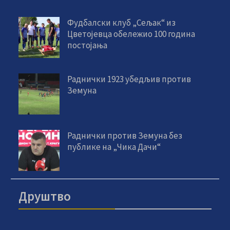
Фудбалски клуб „Сељак“ из
Цветојевца обележио 100 година
постојања
Раднички 1923 убедљив против
Земуна
Раднички против Земуна без
публике на „Чика Дачи“
Друштво