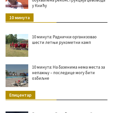
у Книћу
10 минута
10 минута: Раднички организовао
шести летњи рукометни камп
10 минута: На базенима нема места за
непажњу – последице могу бити
озбиљне
Епицентар