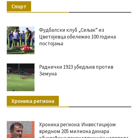
Спорт
Фудбалски клуб „Сељак“ из
Цветојевца обележио 100 година
постојања
Раднички 1923 убедљив против
Земуна
Хроника региона
Хроника региона: Инвестицијом
вредном 205 милиона динара
обухваћена реконструкција цевовода