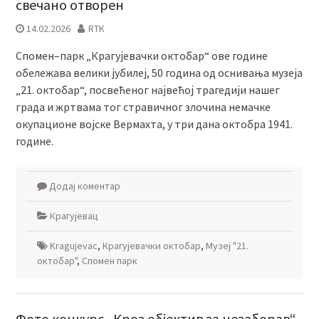
свечано отворен
14.02.2026
RTK
Спомен–парк „Крагујевачки октобар“ ове године
обележава велики јубилеј, 50 година од оснивања музеја
„21. октобар“, посвећеног највећој трагедији нашег
града и жртвама тог стравичног злочина немачке
окупационе војске Вермахта, у три дана октобра 1941.
године.
Додај коментар
Крагујевац
Kragujevac
,
Крагујевачки октобар
,
Музеј "21.
октобар"
,
Спомен парк
Фото конкурс „Кроз објектив за незаборав“