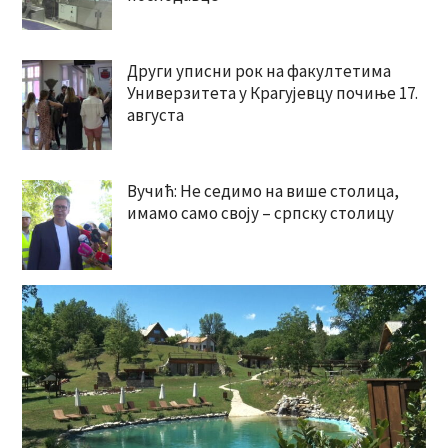
Други уписни рок на факултетима
Универзитета у Крагујевцу почиње 17.
августа
Вучић: Не седимо на више столица,
имамо само своју – српску столицу