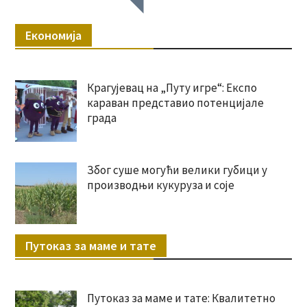
Економија
Крагујевац на „Путу игре“: Експо
караван представио потенцијале
града
Због суше могући велики губици у
производњи кукуруза и соје
Путоказ за маме и тате
Путоказ за маме и тате: Квалитетно