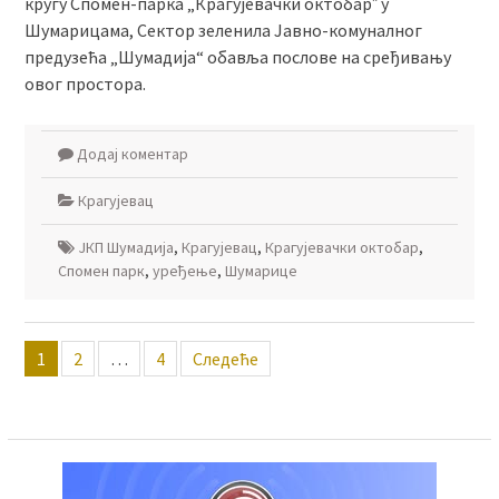
кругу Спомен-парка „Крагујевачки октобарˮ у
Шумарицама, Сектор зеленила Јавно-комуналног
предузећа „Шумадија“ обавља послове на сређивању
овог простора.
Додај коментар
Крагујевац
ЈКП Шумадија
,
Крагујевац
,
Крагујевачки октобар
,
Спомен парк
,
уређење
,
Шумарице
Пагинација
1
2
…
4
Следеће
чланака