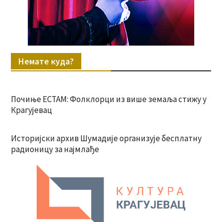
Немате куда?
Почиње ЕСТАМ: Фолклорци из више земаља стижу у
Крагујевац
Историјски архив Шумадије организује бесплатну
радионицу за најмлађе