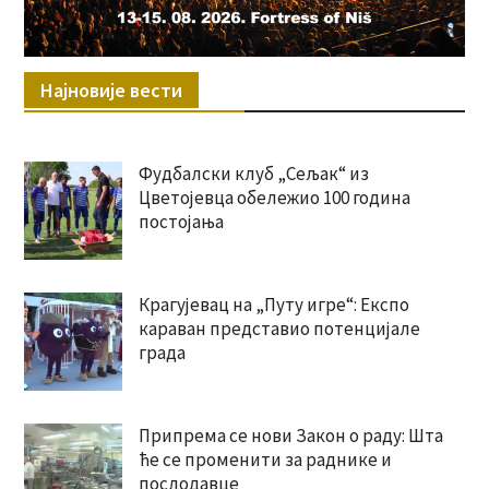
Најновије вести
Фудбалски клуб „Сељак“ из
Цветојевца обележио 100 година
постојања
Крагујевац на „Путу игре“: Експо
караван представио потенцијале
града
Припрема се нови Закон о раду: Шта
ће се променити за раднике и
послодавце