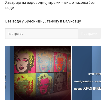
Хаварије на водоводној мрежи – више насеља без
воде
Без воде у Бресници, Станову и Баљковцу
Пр
за: