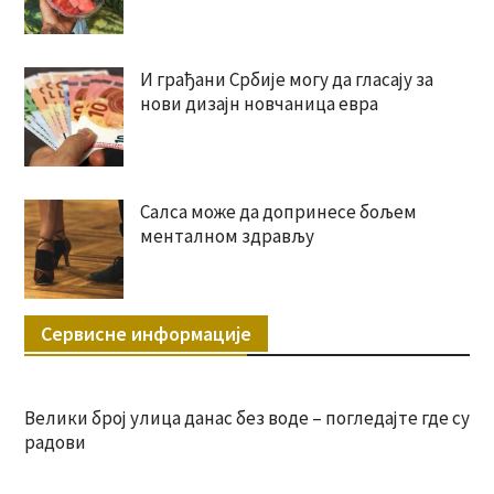
И грађани Србије могу да гласају за
нови дизајн новчаница евра
Салса може да допринесе бољем
менталном здрављу
Сервисне информације
Велики број улица данас без воде – погледајте где су
радови