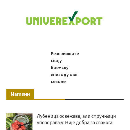
Резервишите
своју
боемску
епизоду ове
сезоне
Магазин
Лубеница освежава, али стручњаци
упозоравају: Није добра за свакога