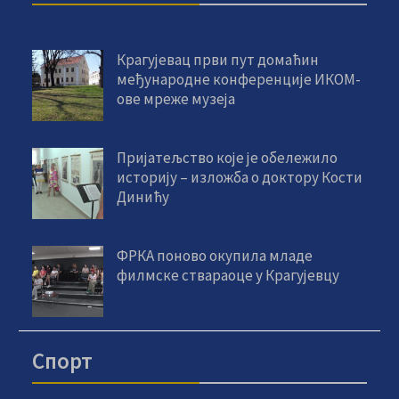
Крагујевац први пут домаћин
међународне конференције ИКОМ-
ове мреже музеја
Пријатељство које је обележило
историју – изложба о доктору Кости
Динићу
ФРКА поново окупила младе
филмске ствараоце у Крагујевцу
Спорт