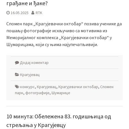
грађане и ђаке?
16.05.2025
RTK
Спомен парк „Крагујевачки октобар“ позива ученике да
пошаљу фотографије искључиво са мотивима из
Меморијалног комплекса „Крагујевачки октобар“ у
Шумарицама, који су њима најупечатљивији.
Додај коментар
Крагујевац
конкурс
,
Крагујевац
,
Крагујевачки октобар
,
Спомен
парк
,
фотографије
,
Шумарице
10 минута: Обележена 83. годишњица од
стрељања у Крагујевцу