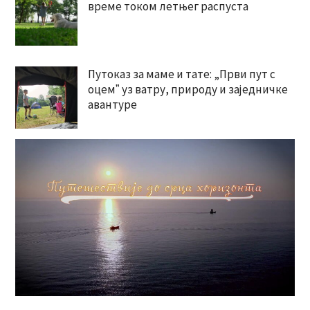
време током летњег распуста
Путоказ за маме и тате: „Први пут с
оцемˮ уз ватру, природу и заједничке
авантуре