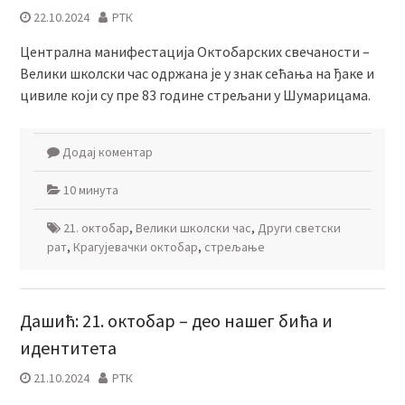
22.10.2024
РТК
Централна манифестација Октобарских свечаности –
Велики школски час одржана је у знак сећања на ђаке и
цивиле који су пре 83 године стрељани у Шумарицама.
Додај коментар
10 минута
21. октобар
,
Велики школски час
,
Други светски
рат
,
Крагујевачки октобар
,
стрељање
Дашић: 21. октобар – део нашег бића и
идентитета
21.10.2024
РТК