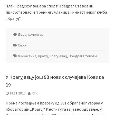
Члан Градског већа за спорт Предраг Стевовић
присуствовао је тренингу чланица Гимнастичког клуба
„Крагуј“.
Додај коментар
Спорт
гимнастика
,
Крагуј
,
Крагујевац
,
Предраг Стевовић
У Крагујевцу још 98 нових случајева Ковида
19
13.11.2020
RTK
Према последњем пресеку од 381 обрађеног узорка у
лбораторији „Крагуј“ Института за јавно здравље, у