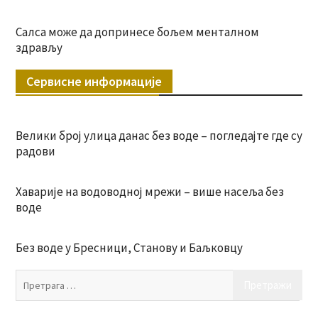
Салса може да допринесе бољем менталном
здрављу
Сервисне информације
Велики број улица данас без воде – погледајте где су
радови
Хаварије на водоводној мрежи – више насеља без
воде
Без воде у Бресници, Станову и Баљковцу
Пр
за: