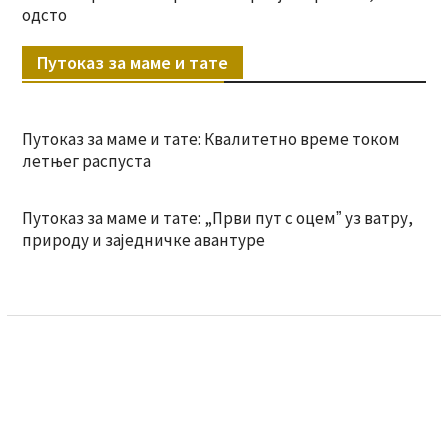
одсто
Путоказ за маме и тате
Путоказ за маме и тате: Квалитетно време током
летњег распуста
Путоказ за маме и тате: „Први пут с оцемˮ уз ватру,
природу и заједничке авантуре