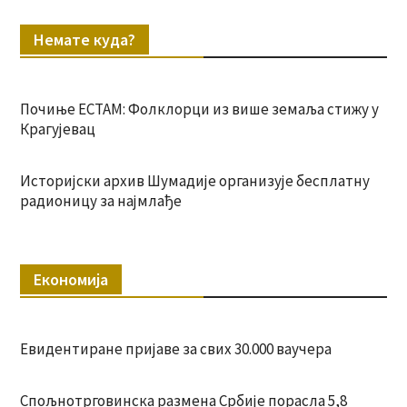
Немате куда?
Почиње ЕСТАМ: Фолклорци из више земаља стижу у
Крагујевац
Историјски архив Шумадије организује бесплатну
радионицу за најмлађе
Економија
Евидентиране пријаве за свих 30.000 ваучера
Спољнотрговинска размена Србије порасла 5,8