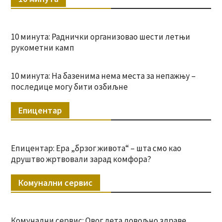
10 минута: Раднички организовао шести летњи
рукометни камп
10 минута: На базенима нема места за непажњу –
последице могу бити озбиљне
Епицентар
Епицентар: Ера „брзог живота“ – шта смо као
друштво жртвовали зарад комфора?
Комунални сервис
Комунални сервис: Овог лета довољно здраве