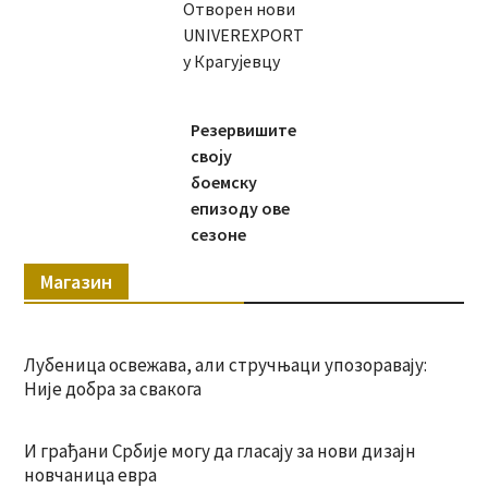
Отворен нови
UNIVEREXPORT
у Крагујевцу
Резервишите
своју
боемску
епизоду ове
сезоне
Магазин
Лубеница освежава, али стручњаци упозоравају:
Није добра за свакога
И грађани Србије могу да гласају за нови дизајн
новчаница евра