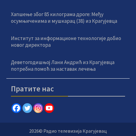
Хапшење због 85 килограма дроге: Међу
осумњиченима и мушкарац (38) из Крагујевца
Институт за информационе технологије добио
новог директора
Деветогодишњој Лани Андрић из Крагујевца
потребна помоћ за наставак лечења
Пратите нас
2026© Радио телевизија Крагујевац