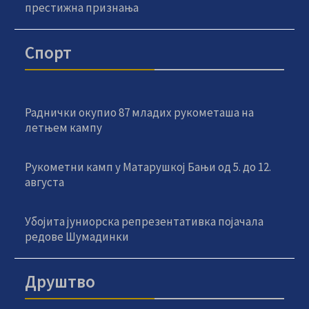
престижна признања
Спорт
Раднички окупио 87 младих рукометаша на
летњем кампу
Рукометни камп у Матарушкој Бањи од 5. до 12.
августа
Убојита јуниорска репрезентативка појачала
редове Шумадинки
Друштво