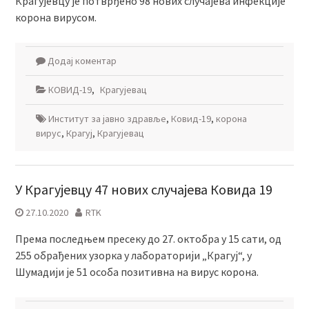
Крагујевцу је потврђено 98 нових случајева инфекције
корона вирусом.
Додај коментар
КОВИД-19
,
Крагујевац
Институт за јавно здравље
,
Ковид-19
,
корона
вирус
,
Крагуј
,
Крагујевац
У Крагујевцу 47 нових случајева Ковида 19
27.10.2020
RTK
Према последњем пресеку до 27. октобра у 15 сати, од
255 обрађених узорка у лабораторији „Крагуј“, у
Шумадији је 51 особа позитивна на вирус корона.