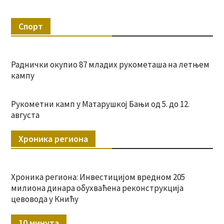
Спорт
Раднички окупио 87 младих рукометаша на летњем
кампу
Рукометни камп у Матарушкој Бањи од 5. до 12.
августа
Хроника региона
Хроника региона: Инвестицијом вредном 205
милиона динара обухваћена реконструкција
цевовода у Книћу
10 минута