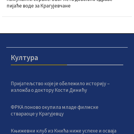
пијаће воде за Крагујевчане
Култура
Пријатељство које је обележило историју –
изложба о доктору Кости Динићу
ФРКА поново окупила младе филмске
ствараоце у Крагујевцу
Књижевни клуб из Кнића ниже успехе и осваја