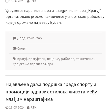
15.06.2025
RTK
Удружење параплегичара и квадриплегичара „Крагуј“
организовало је осмо такмичење у спортском риболову
које је одржано на језеру Бубањ.
Додај коментар
Спорт
Крагуј
,
Крагујевац
,
пецање
,
риболов
,
такмичење
,
Удружење параплегичара
Најављена даља подршка града спорту и
промоцији здравих стилова живота међу
млађим нараштајима
13.09.2024
RTK