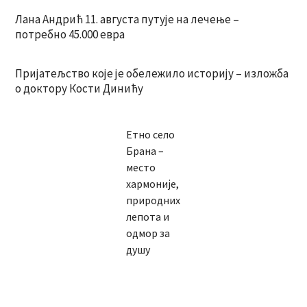
Лана Андрић 11. августа путује на лечење –
потребно 45.000 евра
Пријатељство које је обележило историју – изложба
о доктору Кости Динићу
Етно село
Брана –
место
хармоније,
природних
лепота и
одмор за
душу