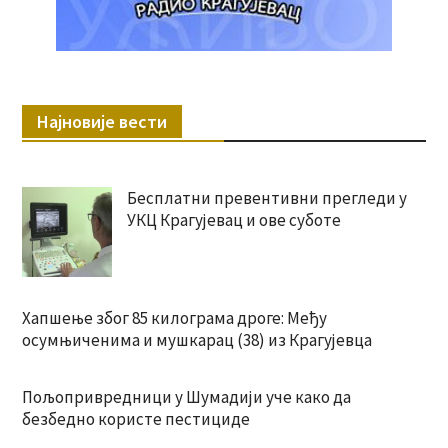
Најновије вести
Бесплатни превентивни прегледи у
УКЦ Крагујевац и ове суботе
Хапшење због 85 килограма дроге: Међу
осумњиченима и мушкарац (38) из Крагујевца
Пољопривредници у Шумадији уче како да
безбедно користе пестициде