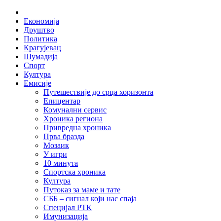
Skip
Home
to
Економија
content
Друштво
Политика
Крагујевац
Шумадија
Спорт
Култура
Емисије
Путешествије до срца хоризонта
Епицентар
Комунални сервис
Хроника региона
Привредна хроника
Прва бразда
Мозаик
У игри
10 минута
Спортска хроника
Култура
Путоказ за маме и тате
СББ – сигнал који нас спаја
Специјал РТК
Имунизација