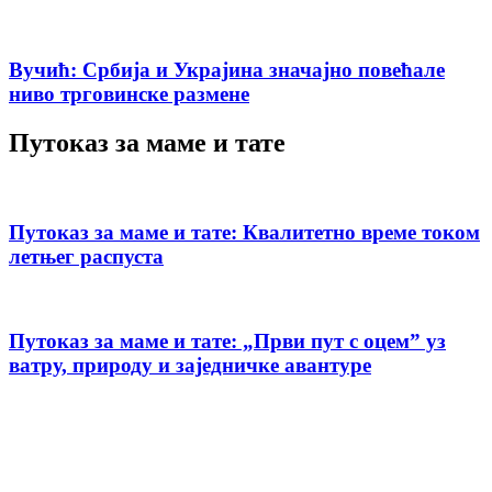
Вучић: Србија и Украјина значајно повећале
ниво трговинске размене
Путоказ за маме и тате
Путоказ за маме и тате: Квалитетно време током
летњег распуста
Путоказ за маме и тате: „Први пут с оцемˮ уз
ватру, природу и заједничке авантуре