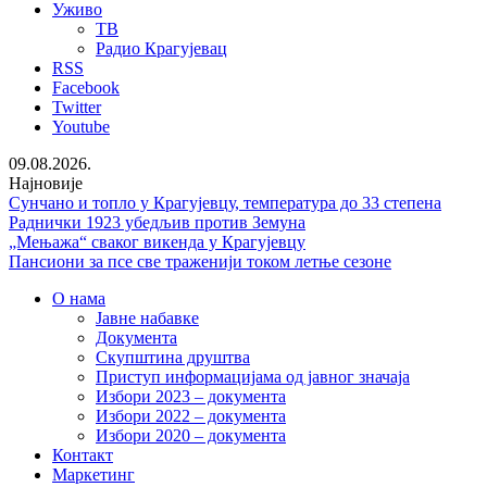
Уживо
ТВ
Радио Крагујевац
RSS
Facebook
Twitter
Youtube
09.08.2026.
Најновије
Сунчано и топло у Крагујевцу, температура до 33 степена
Раднички 1923 убедљив против Земуна
„Мењажа“ сваког викенда у Крагујевцу
Пансиони за псе све траженији током летње сезоне
О нама
Јавне набавке
Документа
Скупштина друштва
Приступ информацијама од јавног значаја
Избори 2023 – документа
Избори 2022 – документа
Избори 2020 – документа
Контакт
Маркетинг