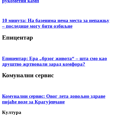
рукометни камп
10 минута: На базенима нема места за непажњу
– последице могу бити озбиљне
Епицентар
Епицентар: Ера „брзог живота“ – шта смо као
друштво жртвовали зарад комфора?
Комунални сервис
Комунални сервис: Овог лета довољно здраве
пијаће воде за Крагујевчане
Култура