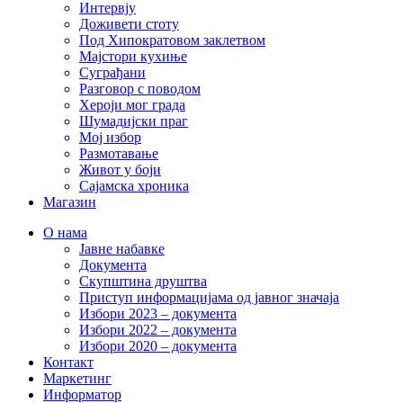
Интервју
Доживети стоту
Под Хипократовом заклетвом
Мајстори кухиње
Суграђани
Разговор с поводом
Хероји мог града
Шумадијски праг
Мој избор
Размотавање
Живот у боји
Сајамска хроника
Магазин
О нама
Јавне набавке
Документа
Скупштина друштва
Приступ информацијама од јавног значаја
Избори 2023 – документа
Избори 2022 – документа
Избори 2020 – документа
Контакт
Маркетинг
Информатор