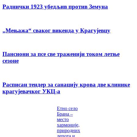
Раднички 1923 убедљив против Земуна
„Мењажа“ сваког викенда у Крагујевцу
Пансиони за псе све траженији током летње
сезоне
Расписан тендер за санацију крова две клинике
крагујевачког УКЦ-а
Етно село
Брана –
место
хармоније,
природних
лепота и