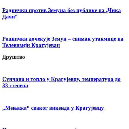
Раднички против Земуна без публике на „Чика
Дачи“
Раднички дочекује Земун – снимак утакмице на
Телевизији Крагујевац
Друштво
Сунчано и топло у Крагујевцу, температура до
33 степена
„Мењажа“ сваког викенда у Крагујевцу