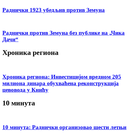
Раднички 1923 убедљив против Земуна
Раднички против Земуна без публике на „Чика
Дачи“
Хроника региона
Хроника региона: Инвестицијом вредном 205
милиона динара обухваћена реконструкција
цевовода у Книћу
10 минута
10 минута: Раднички организовао шести летњи