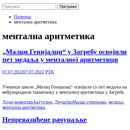
Претрага
за:
Почетна
ментална аритметика
ментална аритметика
„Малци Генијалци“ у Загребу освојили
пет медаља у менталној аритметици
07.07.2022
07.07.2022
РТК
Ученици школе „Малац Генијалац“ освојили су пет медаља на
међународном такмичењу у менталној аритметици у Загребу.
Додај коментар
Актуелно
,
Друштво
Малац генијалац
,
медаље
,
ментална аритметика
Непревазиђене рачунаљке