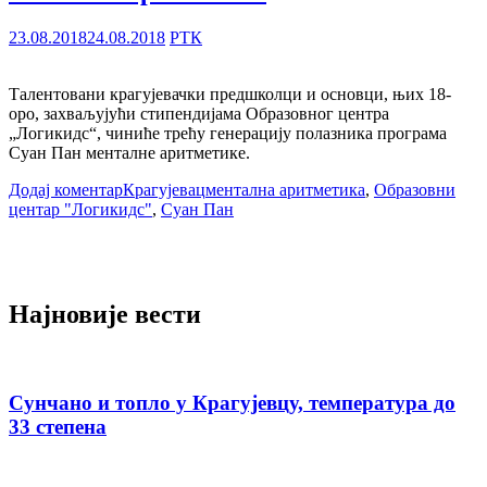
23.08.2018
24.08.2018
РТК
Талентовани крагујевачки предшколци и основци, њих 18-
оро, захваљујући стипендијама Образовног центра
„Логикидс“, чиниће трећу генерацију полазника програма
Суан Пан менталне аритметике.
Додај коментар
Крагујевац
ментална аритметика
,
Образовни
центар "Логикидс"
,
Суан Пан
Најновије вести
Сунчано и топло у Крагујевцу, температура до
33 степена