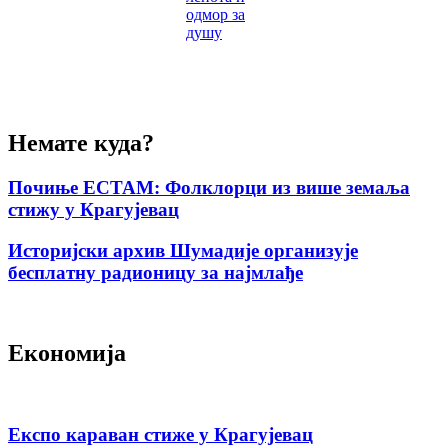
одмор за
душу
Немате куда?
Почиње ЕСТАМ: Фолклорци из више земаља
стижу у Крагујевац
Историјски архив Шумадије организује
бесплатну радионицу за најмлађе
Економија
Експо караван стиже у Крагујевац