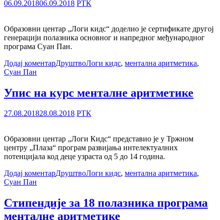
06.09.2018
06.09.2018
РТК
Образовни центар „Логи кидс“ доделио је сертификате другој
генерацији полазника основног и напредног међународног
програма Суан Пан.
Додај коментар
Друштво
Логи кидс
,
ментална аритметика
,
Суан Пан
Упис на курс менталне аритметике
27.08.2018
28.08.2018
РТК
Образовни центар „Логи Кидс“ представио је у Тржном
центру „Плаза“ програм развијања интелектуалних
потенцијала код деце узраста од 5 до 14 година.
Додај коментар
Друштво
Логи кидс
,
ментална аритметика
,
Суан Пан
Стипендије за 18 полазника програма
менталне аритметике