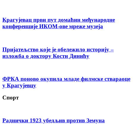
Крагујевац први пут домаћин међународне
конференције ИКОМ-ове мреже музеја
Пријатељство које је обележило историју –
изложба о доктору Кости Динићу
ФРКА поново окупила младе филмске ствараоце
у Крагујевцу
Спорт
Раднички 1923 убедљив против Земуна