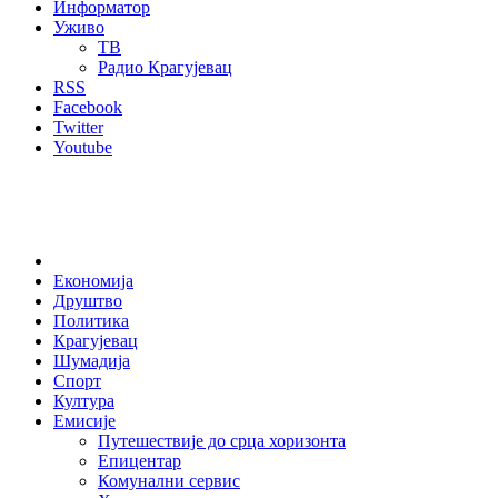
Информатор
Уживо
ТВ
Радио Крагујевац
RSS
Facebook
Twitter
Youtube
Home
Економија
Друштво
Политика
Крагујевац
Шумадија
Спорт
Култура
Емисије
Путешествије до срца хоризонта
Епицентар
Комунални сервис