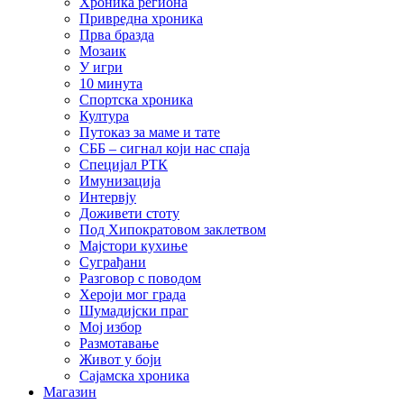
Хроника региона
Привредна хроника
Прва бразда
Мозаик
У игри
10 минута
Спортска хроника
Култура
Путоказ за маме и тате
СББ – сигнал који нас спаја
Специјал РТК
Имунизација
Интервју
Доживети стоту
Под Хипократовом заклетвом
Мајстори кухиње
Суграђани
Разговор с поводом
Хероји мог града
Шумадијски праг
Мој избор
Размотавање
Живот у боји
Сајамска хроника
Магазин