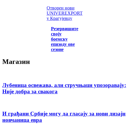
Отворен нови
UNIVEREXPORT
у Крагујевцу
Резервишите
своју
боемску
епизоду ове
сезоне
Магазин
Лубеница освежава, али стручњаци упозоравају:
Није добра за свакога
И грађани Србије могу да гласају за нови дизајн
новчаница евра