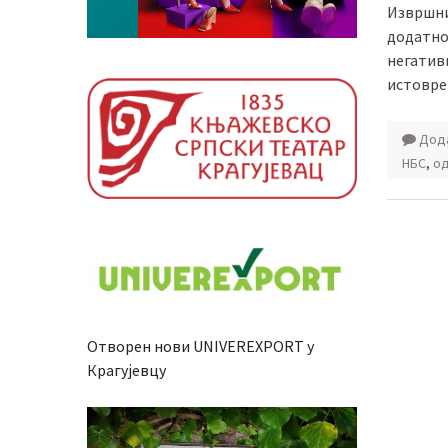
Извршни
додатно
негатив
истовре
Дода
НБС
,
о
Отворен нови UNIVEREXPORT у
Крагујевцу