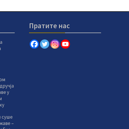
Пратите нас
а
а
том
дручја
ве у
м
ку
и суше
жаве –