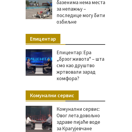
базенима нема места
за непажњу –
последице могу бити
озбиљне
Епицентар
Епицентар: Ера
„брзог живота“ – шта
смо као друштво
жртвовали зарад
комфора?
Комунални сервис
Комунални сервис:
Овог лета довољно
здраве пијаће воде
за Крагујевчане