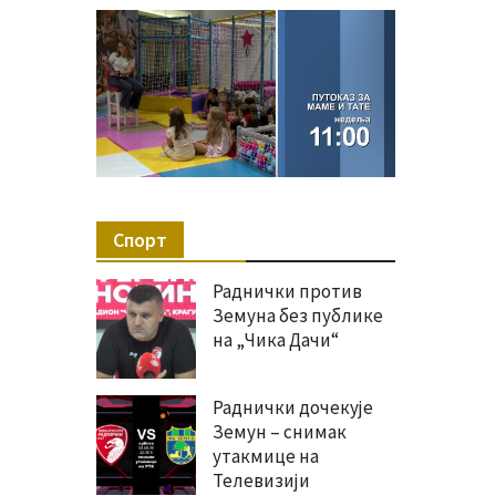
Спорт
Раднички против
Земуна без публике
на „Чика Дачи“
Раднички дочекује
Земун – снимак
утакмице на
Телевизији