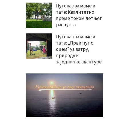
Путоказ за маме и
тате: Квалитетно
време током летњег
распуста
Путоказ за маме и
тате: „Први пут с
оцемˮ уз ватру,
природу и
заједничке авантуре