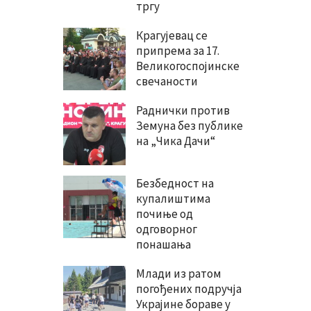
тргу
Крагујевац се
припрема за 17.
Великогоспојинске
свечаности
Раднички против
Земуна без публике
на „Чика Дачи“
Безбедност на
купалиштима
почиње од
одговорног
понашања
Млади из ратом
погођених подручја
Украјине бораве у