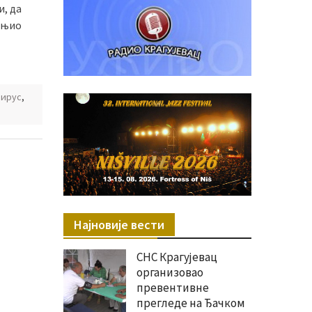
и, да
мањио
вирус
,
Најновије вести
СНС Крагујевац
организовао
превентивне
прегледе на Ђачком