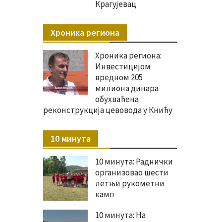
Крагујевац
Хроника региона
Хроника региона:
Инвестицијом
вредном 205
милиона динара
обухваћена
реконструкција цевовода у Книћу
10 минута
10 минута: Раднички
организовао шести
летњи рукометни
камп
10 минута: На