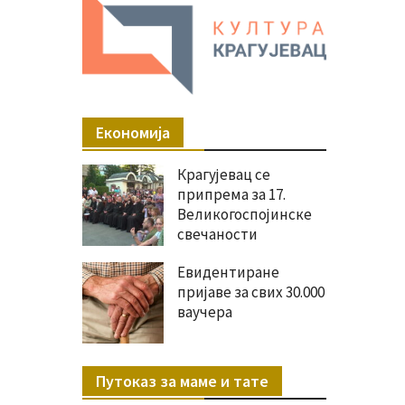
Економија
Крагујевац се
припрема за 17.
Великогоспојинске
свечаности
Евидентиране
пријаве за свих 30.000
ваучера
Путоказ за маме и тате