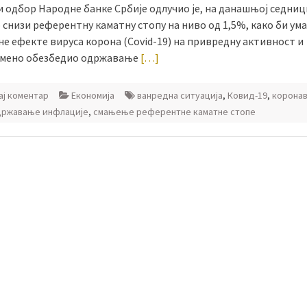
 одбор Народне банке Србије одлучио је, на данашњој седниц
 снизи референтну каматну стопу на ниво од 1,5%, како би у
не ефекте вируса корона (Covid-19) на привредну активност и
мено обезбедио одржавање
[…]
ј коментар
Економија
ванредна ситуација
,
Ковид-19
,
корона
државање инфлације
,
смањење референтне каматне стопе