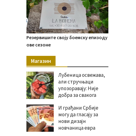
Резервишите своју боемску епизоду
ове сезоне
Магазин
Лубеница освежава,
али стручњаци
упозоравају: Није
добра за свакога
И грађани Србије
могу да гласају за
нови дизајн
новчаница евра