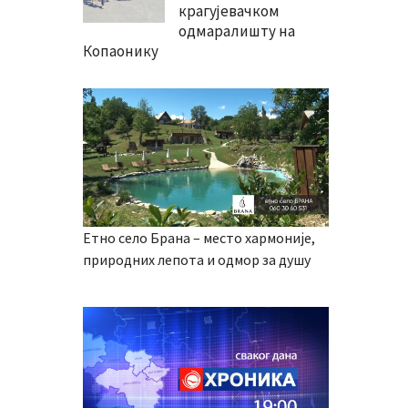
крагујевачком
одмаралишту на
Копаонику
Етно село Брана – место хармоније,
природних лепота и одмор за душу