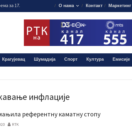
ема за 17.
О нама
Контакт
Маркетинг
свечаности
муна без публике
алиштима почиње
ашања
анизовао
еде на Ђачком
Крагујевац
Шумадија
Спорт
Култура
Емисије
жавање инфлације
мањила референтну каматну стопу
020
RTK