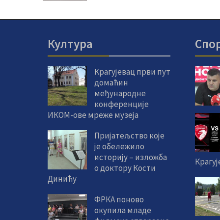
Култура
Спо
Крагујевац први пут
домаћин
међународне
конференције
ИКОМ-ове мреже музеја
Пријатељство које
је обележило
историју – изложба
Крагуј
о доктору Кости
Динићу
ФРКА поново
окупила младе