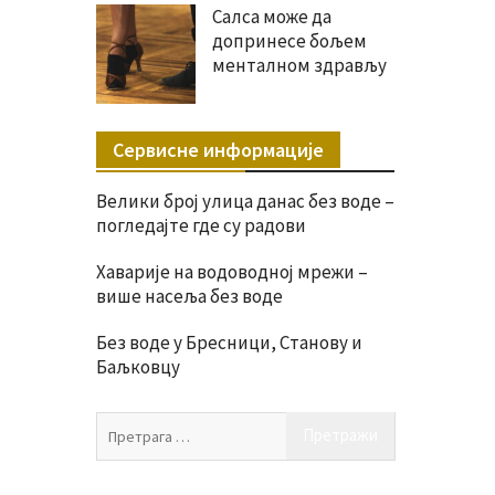
Салса може да
допринесе бољем
менталном здрављу
Сервисне информације
Велики број улица данас без воде –
погледајте где су радови
Хаварије на водоводној мрежи –
више насеља без воде
Без воде у Бресници, Станову и
Баљковцу
Претрага
за: