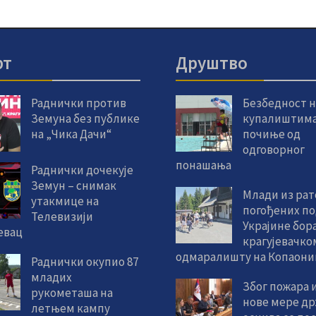
рт
Друштво
Раднички против
Безбедност н
Земуна без публике
купалиштим
на „Чика Дачи“
почиње од
одговорног
понашања
Раднички дочекује
Земун – снимак
Млади из ра
утакмице на
погођених по
Телевизији
Украјине бора
евац
крагујевачко
одмаралишту на Копаони
Раднички окупио 87
младих
Због пожара 
рукометаша на
нове мере др
летњем кампу