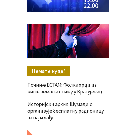
Немате куда?
Почиње ЕСТАМ: Фолклорци из
више земаља стижу у Крагујевац
Историјски архив Шумадије
организује бесплатну радионицу
за најмлађе