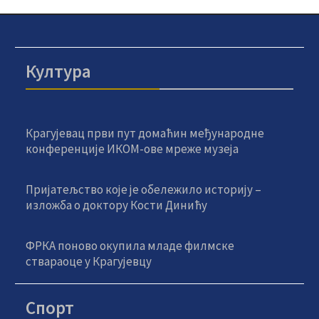
Култура
Крагујевац први пут домаћин међународне
конференције ИКОМ-ове мреже музеја
Пријатељство које је обележило историју –
изложба о доктору Кости Динићу
ФРКА поново окупила младе филмске
ствараоце у Крагујевцу
Спорт