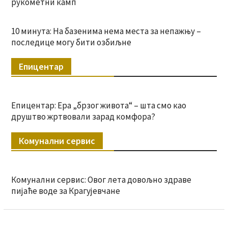
рукометни камп
10 минута: На базенима нема места за непажњу –
последице могу бити озбиљне
Епицентар
Епицентар: Ера „брзог живота“ – шта смо као
друштво жртвовали зарад комфора?
Комунални сервис
Комунални сервис: Овог лета довољно здраве
пијаће воде за Крагујевчане