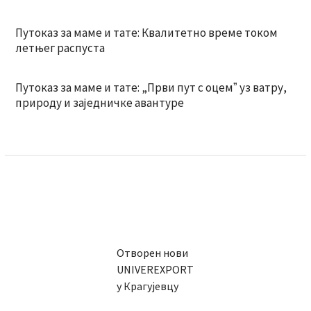
Путоказ за маме и тате: Квалитетно време током
летњег распуста
Путоказ за маме и тате: „Први пут с оцемˮ уз ватру,
природу и заједничке авантуре
Отворен нови
UNIVEREXPORT
у Крагујевцу