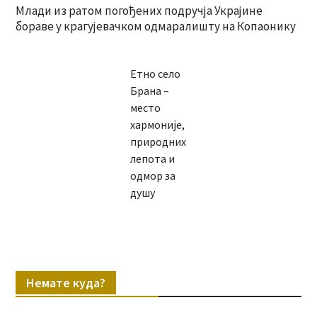
Млади из ратом погођених подручја Украјине
бораве у крагујевачком одмаралишту на Копаонику
Етно село
Брана –
место
хармоније,
природних
лепота и
одмор за
душу
Немате куда?