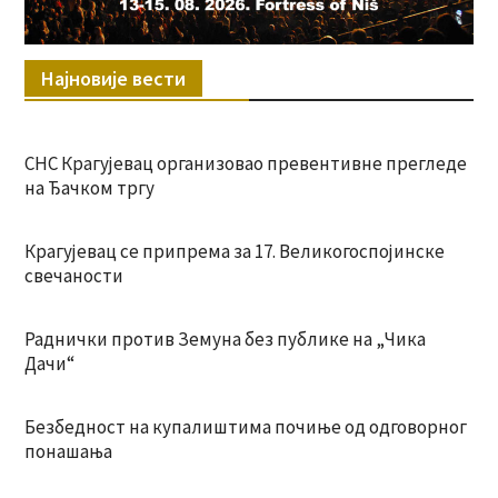
Најновије вести
СНС Крагујевац организовао превентивне прегледе
на Ђачком тргу
Крагујевац се припрема за 17. Великогоспојинске
свечаности
Раднички против Земуна без публике на „Чика
Дачи“
Безбедност на купалиштима почиње од одговорног
понашања