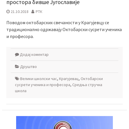
простора бивше Југославије
21.10.2018
РТК
Поводом октобарских свечаности у Крагујевцу се
традиционално одржавају Октобарски сусрети ученика
и професора.
Додај коментар
Друштво
Велики школски час
,
Крагујевац
,
Октобарски
сусрети ученика и професора
,
Средња стручна
школа