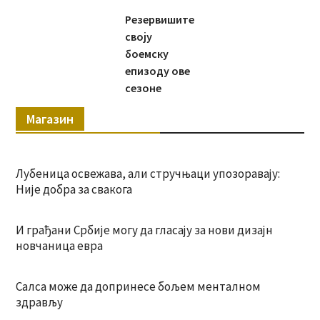
Резервишите
своју
боемску
епизоду ове
сезоне
Магазин
Лубеница освежава, али стручњаци упозоравају:
Није добра за свакога
И грађани Србије могу да гласају за нови дизајн
новчаница евра
Салса може да допринесе бољем менталном
здрављу