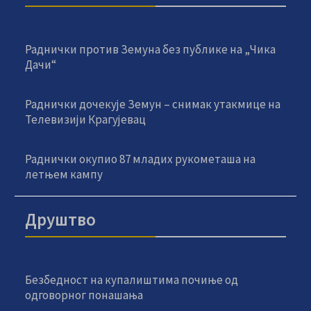
Раднички против Земуна без публике на „Чика
Дачи“
Раднички дочекује Земун – снимак утакмице на
Телевизији Крагујевац
Раднички окупио 87 младих рукометаша на
летњем кампу
Друштво
Безбедност на купалиштима почиње од
одговорног понашања