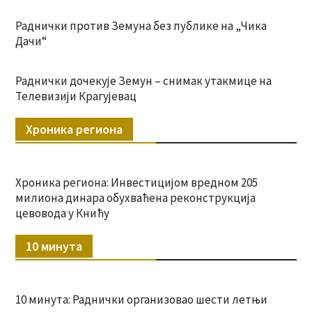
Раднички против Земуна без публике на „Чика
Дачи“
Раднички дочекује Земун – снимак утакмице на
Телевизији Крагујевац
Хроника региона
Хроника региона: Инвестицијом вредном 205
милиона динара обухваћена реконструкција
цевовода у Книћу
10 минута
10 минута: Раднички организовао шести летњи