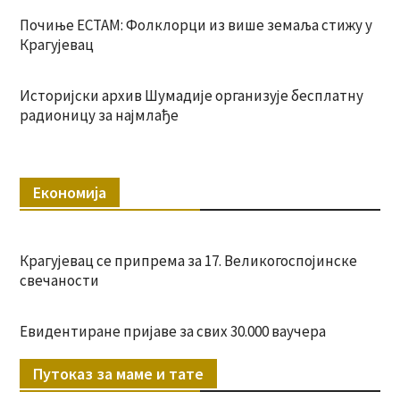
Почиње ЕСТАМ: Фолклорци из више земаља стижу у
Крагујевац
Историјски архив Шумадије организује бесплатну
радионицу за најмлађе
Економија
Крагујевац се припрема за 17. Великогоспојинске
свечаности
Евидентиране пријаве за свих 30.000 ваучера
Путоказ за маме и тате