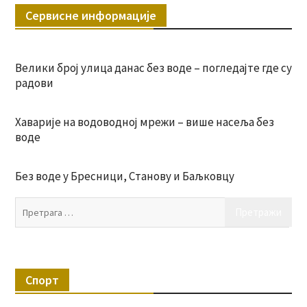
Сервисне информације
Велики број улица данас без воде – погледајте где су
радови
Хаварије на водоводној мрежи – више насеља без
воде
Без воде у Бресници, Станову и Баљковцу
Пр
за:
Спорт