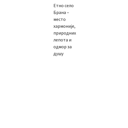
Етно село
Брана –
место
хармоније,
природних
лепота и
одмор за
душу