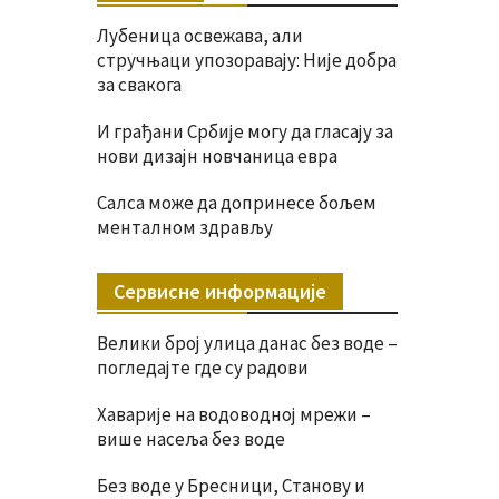
Лубеница освежава, али
стручњаци упозоравају: Није добра
за свакога
И грађани Србије могу да гласају за
нови дизајн новчаница евра
Салса може да допринесе бољем
менталном здрављу
Сервисне информације
Велики број улица данас без воде –
погледајте где су радови
Хаварије на водоводној мрежи –
више насеља без воде
Без воде у Бресници, Станову и