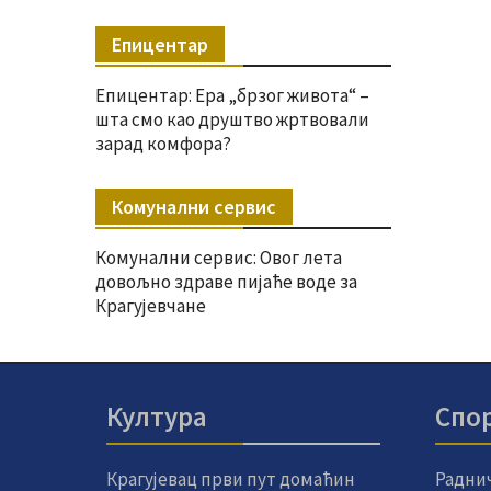
Епицентар
Епицентар: Ера „брзог живота“ –
шта смо као друштво жртвовали
зарад комфора?
Комунални сервис
Комунални сервис: Овог лета
довољно здраве пијаће воде за
Крагујевчане
Култура
Спо
Крагујевац први пут домаћин
Радни