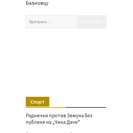
Баљковцу
Претрага
за:
Спорт
Раднички против Земуна без
публике на „Чика Дачи“