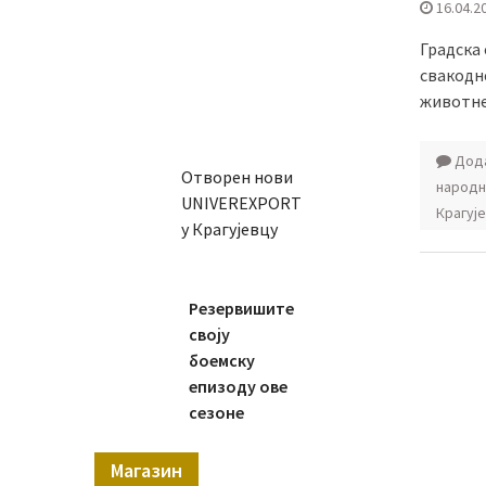
16.04.2
Градска
свакодн
животне
Дода
Отворен нови
народн
UNIVEREXPORT
Крагуј
у Крагујевцу
Резервишите
своју
боемску
епизоду ове
сезоне
Магазин