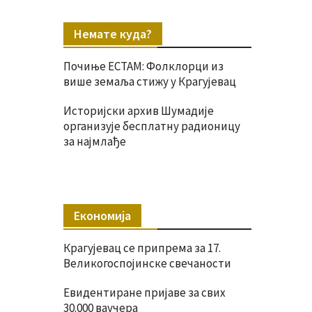
Немате куда?
Почиње ЕСТАМ: Фолклорци из
више земаља стижу у Крагујевац
Историјски архив Шумадије
организује бесплатну радионицу
за најмлађе
Економија
Крагујевац се припрема за 17.
Великогоспојинске свечаности
Евидентиране пријаве за свих
30.000 ваучера