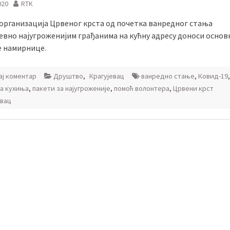
020
RTK
 организација Црвеног крста од почетка ванредног стања
евно најугроженијим грађанима на кућну адресу доноси основ
 намирнице.
ј коментар
Друштво
,
Крагујевац
ванредно стање
,
Ковид-19
,
а кухиња
,
пакети за најугроженије
,
помоћ волонтера
,
Црвени крст
евац