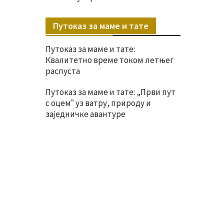
Путоказ за маме и тате
Путоказ за маме и тате:
Квалитетно време током летњег
распуста
Путоказ за маме и тате: „Први пут
с оцемˮ уз ватру, природу и
заједничке авантуре