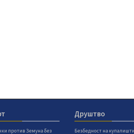
рт
Друштво
чки против Земуна без
Безбедност на купалишт