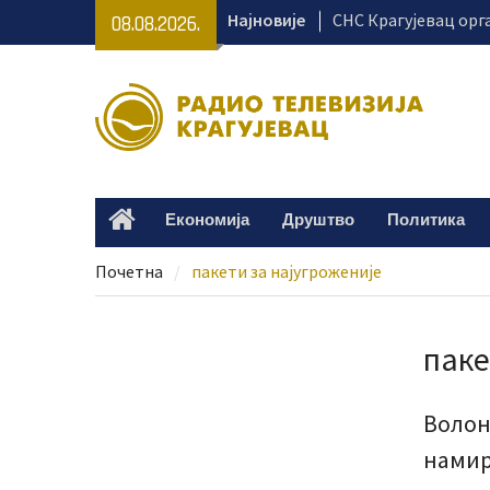
Skip
Најновије
СНС Крагујевац орг
08.08.2026.
to
превентивне прегл
content
тргу
Крагујевац се припр
Великогоспојинске 
Раднички против Зе
на „Чика Дачи“
Председник Украји
Економија
Друштво
Политика
Home
Зеленски у званичн
Почетна
пакети за најугроженије
паке
Волон
намир