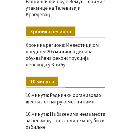
Раднички дочекује Земун – снимак
утакмице на Телевизији
Крагујевац
Хроника региона
Хроника региона: Инвестицијом
вредном 205 милиона динара
обухваћена реконструкција
цевовода у Книћу
10 минута
10 минута: Раднички организовао
шести летњи рукометни камп
10 минута: На базенима нема места
за непажњу – последице могу бити
озбиљне