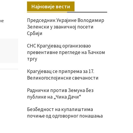
Најновије вести
Председник Украјине Володимир
не
Зеленски у званичној посети
Србији
СНС Крагујевац организовао
превентивне прегледе на Ђачком
тргу
Крагујевац се припрема за 17.
Великогоспојинске свечаности
Раднички против Земуна без
публике на „Чика Дачи“
Безбедност на купалиштима
почиње од одговорног понашања