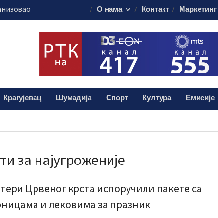
анизовао
О нама
Контакт
Маркетинг
еде на Ђачком
ема за 17.
свечаности
муна без публике
не Володимир
Крагујевац
Шумадија
Спорт
Култура
Емисије
ој посети Србији
ти за најугроженије
тери Црвеног крста испоручили пакете са
ницама и лековима за празник