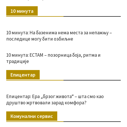
10 минута
10 минута: На базенима нема места за непажњу –
последице могу бити озбиљне
10 минута: ЕСТАМ – позорница боја, ритма и
традиције
Епицентар
Епицентар: Ера „брзог живота“ – шта смо као
друштво жртвовали зарад комфора?
Комунални сервис