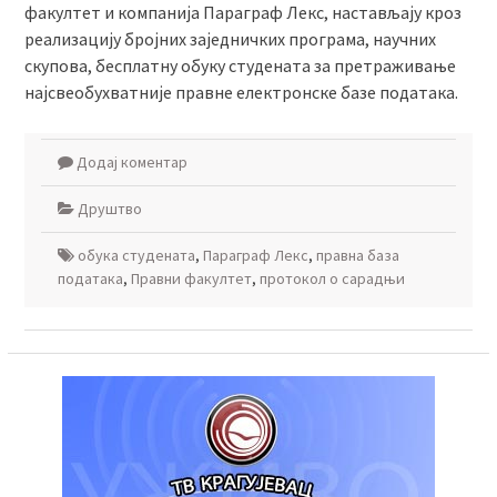
факултет и компанија Параграф Лекс, настављају кроз
реализацију бројних заједничких програма, научних
скупова, бесплатну обуку студената за претраживање
најсвеобухватније правне електронске базе података.
Додај коментар
Друштво
обука студената
,
Параграф Лекс
,
правна база
података
,
Правни факултет
,
протокол о сарадњи