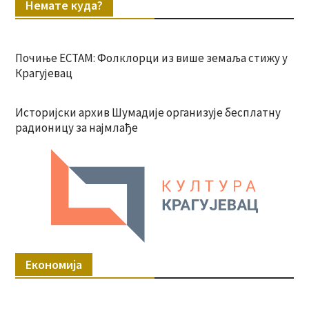
Немате куда?
Почиње ЕСТАМ: Фолклорци из више земаља стижу у
Крагујевац
Историјски архив Шумадије организује бесплатну
радионицу за најмлађе
Економија