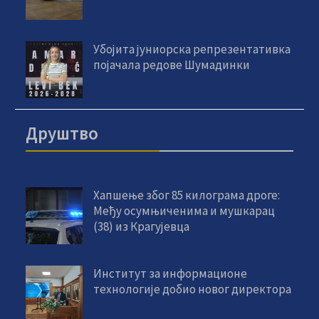
Убојита јуниорска репрезентативка
појачала редове Шумадинки
Друштво
Хапшење због 85 килограма дроге:
Међу осумњиченима и мушкарац
(38) из Крагујевца
Институт за информационе
технологије добио новог директора