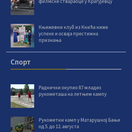
филмске ствараоце у Крагујевцу
Књижевни клуб из Кнића ниже
успехе и осваја престижна
признања
Спорт
Раднички окупио 87 младих
рукометаша на летњем кампу
Рукометни камп у Матарушкој Бањи
од 5. до 12. августа