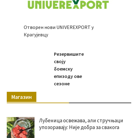
Отворен нови UNIVEREXPORT у
Крагујевцу
Резервишите
своју
боемску
епизоду ове
сезоне
Магазин
Лубеница освежава, али стручњаци
упозоравају: Није добра за свакога