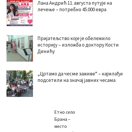
Лана Андрић 11. августа путује на
лечење – потребно 45.000 евра
Пријатељство које је обележило
историју – изложба о доктору Кости
Динићу
„Цртамо да чесме заживе“ – најмлађи
подсетили на значај јавних чесама
Етно село
Брана –
место