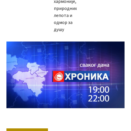
хармоније,
природних
лепота и
одмор за
душу