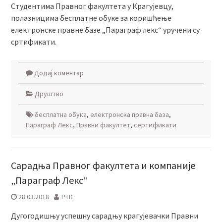
Студентима Правног факултета у Крагујевцу,
полазницима бесплатне обуке за коришћење
електронске правне базе „Параграф лекс“ уручени су
сртификати.
Додај коментар
Друштво
бесплатна обука
,
електронска правна база
,
Параграф Лекс
,
Правни факултет
,
сертификати
Сарадња Правног факултета и компаније
„Параграф Лекс“
28.03.2018
РТК
Дугогодишњу успешну сарадњу крагујевачки Правни