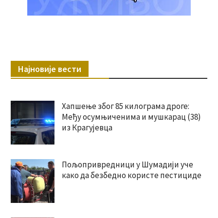
Најновије вести
Хапшење због 85 килограма дроге:
Међу осумњиченима и мушкарац (38)
из Крагујевца
Пољопривредници у Шумадији уче
како да безбедно користе пестициде