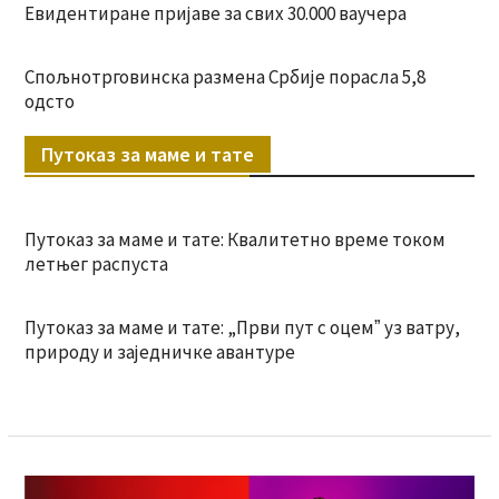
Евидентиране пријаве за свих 30.000 ваучера
Спољнотрговинска размена Србије порасла 5,8
одсто
Путоказ за маме и тате
Путоказ за маме и тате: Квалитетно време током
летњег распуста
Путоказ за маме и тате: „Први пут с оцемˮ уз ватру,
природу и заједничке авантуре