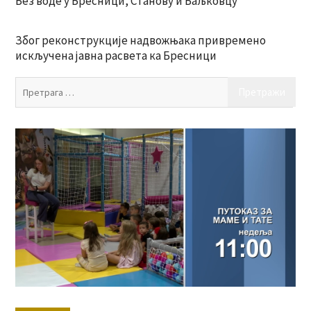
Без воде у Бресници, Станову и Баљковцу
Због реконструкције надвожњака привремено
искључена јавна расвета ка Бресници
Пр
за: