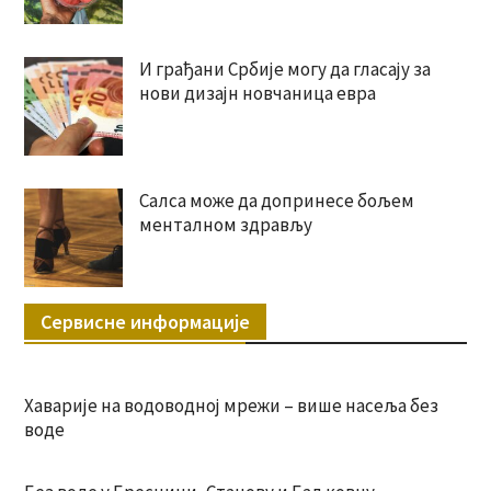
И грађани Србије могу да гласају за
нови дизајн новчаница евра
Салса може да допринесе бољем
менталном здрављу
Сервисне информације
Хаварије на водоводној мрежи – више насеља без
воде