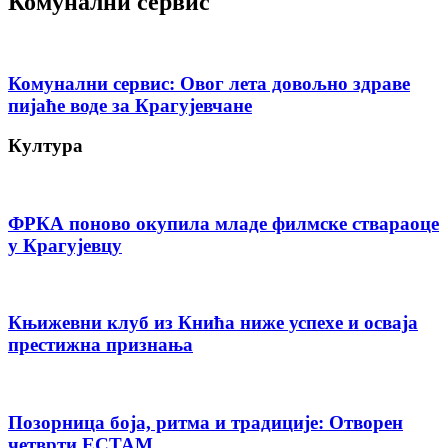
Комунални сервис
Комунални сервис: Овог лета довољно здраве
пијаће воде за Крагујевчане
Култура
ФРКА поново окупила младе филмске ствараоце
у Крагујевцу
Књижевни клуб из Кнића ниже успехе и осваја
престижна признања
Позорница боја, ритма и традиције: Отворен
четврти ЕСТАМ