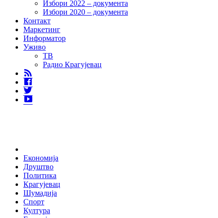
Избори 2022 – документа
Избори 2020 – документа
Контакт
Маркетинг
Информатор
Уживо
ТВ
Радио Крагујевац
RSS
Facebook
Twitter
Youtube
Home
Економија
Друштво
Политика
Крагујевац
Шумадија
Спорт
Култура