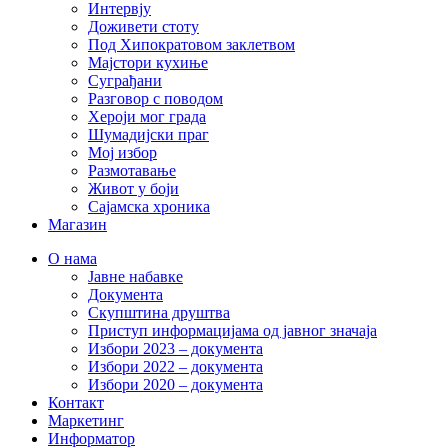
Интервју
Доживети стоту
Под Хипократовом заклетвом
Мајстори кухиње
Суграђани
Разговор с поводом
Хероји мог града
Шумадијски праг
Мој избор
Размотавање
Живот у боји
Сајамска хроника
Магазин
О нама
Јавне набавке
Документа
Скупштина друштва
Приступ информацијама од јавног значаја
Избори 2023 – документа
Избори 2022 – документа
Избори 2020 – документа
Контакт
Маркетинг
Информатор