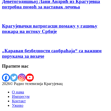
Деветогодишњој Лани Андрић из Крагујевца
потребна помоћ за наставак лечења
Крагујевачки ватрогасци помажу у гашењу
пожара на истоку Србије
„Караван безбедности саобраћаја“ са важним
порукама за возаче
Пратите нас
2026© Радио телевизија Крагујевац
О нама
Импресум
Контакт
Уживо