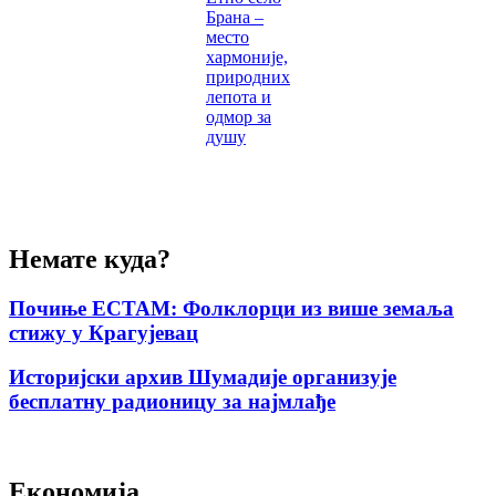
Брана –
место
хармоније,
природних
лепота и
одмор за
душу
Немате куда?
Почиње ЕСТАМ: Фолклорци из више земаља
стижу у Крагујевац
Историјски архив Шумадије организује
бесплатну радионицу за најмлађе
Економија