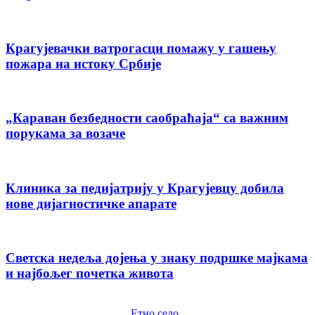
Крагујевачки ватрогасци помажу у гашењу
пожара на истоку Србије
„Караван безбедности саобраћаја“ са важним
порукама за возаче
Клиника за педијатрију у Крагујевцу добила
нове дијагностичке апарате
Светска недеља дојења у знаку подршке мајкама
и најбољег почетка живота
Етно село