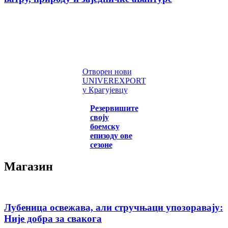
Отворен нови
UNIVEREXPORT
у Крагујевцу
Резервишите
своју
боемску
епизоду ове
сезоне
Магазин
Лубеница освежава, али стручњаци упозоравају:
Није добра за свакога