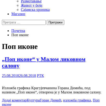
Размотавање
Живот у боји
Сајамска хроника
Магазин
Претрага
за:
Почетна
Поп иконе
Поп иконе
„Поп иконе“ у Малом ликовном
салону
25.08.2018
26.08.2018
РТК
Изложба графика Крагујевчанина Горана Димића, под
називом „Поп иконе“, отворена је у Малом ликовном салону.
Додај коментар
Култура
Горан Димић
,
изложба графика
,
Поп
иконе