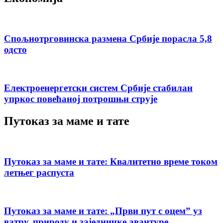
Спољнотрговинска размена Србије порасла 5,8
одсто
Електроенергетски систем Србије стабилан
упркос повећаној потрошњи струје
Путоказ за маме и тате
Путоказ за маме и тате: Квалитетно време током
летњег распуста
Путоказ за маме и тате: „Први пут с оцемˮ уз
ватру, природу и заједничке авантуре