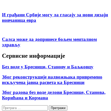
И грађани Србије могу да гласају за нови дизајн
новчаница евра
Салса може да допринесе бољем менталном
здрављу
Сервисне информације
Без воде у Бресници, Станову и Баљковцу
Због реконструкције надвожњака привремено
искључена јавна расвета ка Бресници
Због радова без воде делови Бреснице, Станова,
Корићана и Кормана
Претрага