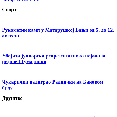
Спорт
Рукометни камп у Матарушкој Бањи од 5. до 12.
августа
Убојита јуниорска репрезентативка појачала
редове Шумадинки
Чукарички надиграо Раднички на Бановом
брду
Друштво