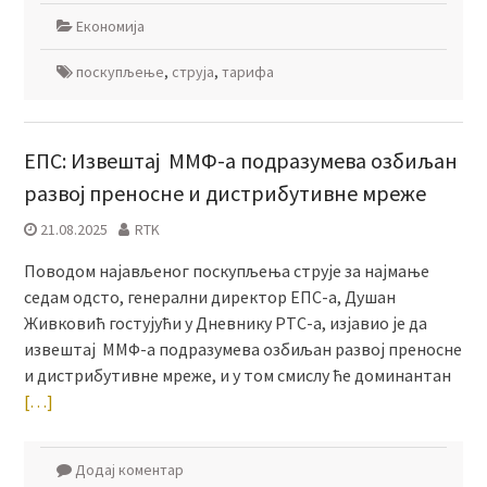
Економија
поскупљење
,
струја
,
тарифа
ЕПС: Извештај ММФ-а подразумева озбиљан
развој преносне и дистрибутивне мреже
21.08.2025
RTK
Поводом најављеног поскупљења струје за најмање
седам одсто, генерални директор ЕПС-а, Душан
Живковић гостујући у Дневнику РТС-а, изјавио је да
извештај ММФ-а подразумева озбиљан развој преносне
и дистрибутивне мреже, и у том смислу ће доминантан
[…]
Додај коментар