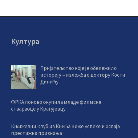
Култура
Пријатељство које је обележило
историју – изложба о доктору Кости
Динићу
ФРКА поново окупила младе филмске
ствараоце у Крагујевцу
Књижевни клуб из Кнића ниже успехе и осваја
престижна признања