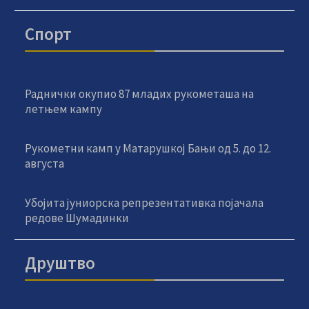
Спорт
Раднички окупио 87 младих рукометаша на
летњем кампу
Рукометни камп у Матарушкој Бањи од 5. до 12.
августа
Убојита јуниорска репрезентативка појачала
редове Шумадинки
Друштво