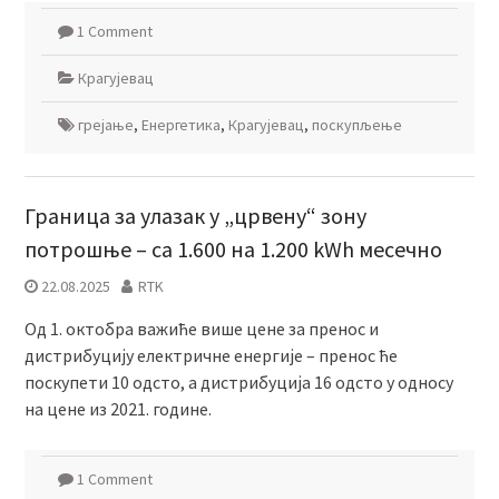
1 Comment
Крагујевац
грејање
,
Енергетика
,
Крагујевац
,
поскупљење
Граница за улазак у „црвену“ зону
потрошње – са 1.600 на 1.200 kWh месечно
22.08.2025
RTK
Од 1. октобра важиће више цене за пренос и
дистрибуцију електричне енергије – пренос ће
поскупети 10 одсто, а дистрибуција 16 одсто у односу
на цене из 2021. године.
1 Comment