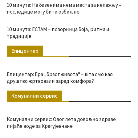
10 минута: На базенима нема места за непажњу –
последице могу бити озбиљне
10 минута: ЕСТАМ – позорница боја, ритма и
традиције
Епицентар
Епицентар: Ера „брзог живота“ – шта смо као
друштво жртвовали зарад комфора?
Комунални сервис
Комунални сервис: Овог лета довољно здраве
пијаће воде за Крагујевчане