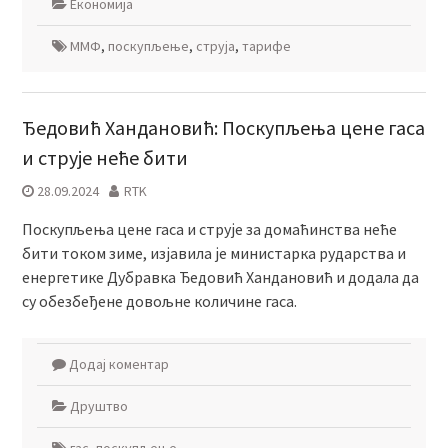
Економија
ММФ
,
поскупљење
,
струја
,
тарифе
Ђедовић Хандановић: Поскупљења цене гаса
и струје неће бити
28.09.2024
RTK
Поскупљења цене гаса и струје за домаћинства неће
бити током зиме, изјавила је министарка рударства и
енергетике Дубравка Ђедовић Хандановић и додала да
су обезбеђене довољне количине гаса.
Додај коментар
Друштво