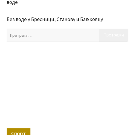
воде
Без воде у Бресници, Станову и Баљковцу
Пр
за:
Спорт