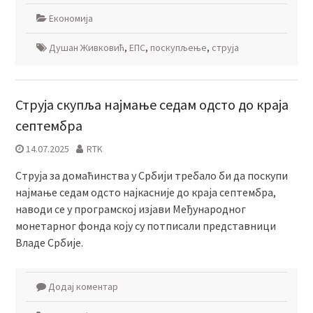
Економија
Душан Живковић
,
ЕПС
,
поскупљење
,
струја
Струја скупља најмање седам одсто до краја
септембра
14.07.2025
RTK
Струја за домаћинства у Србији требало би да поскупи
најмање седам одсто најкасније до краја септембра,
наводи се у програмској изјави Међународног
монетарног фонда коју су потписали представници
Владе Србије.
Додај коментар