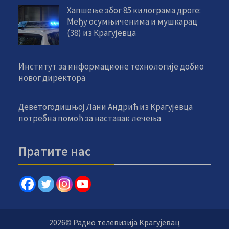
Хапшење због 85 килограма дроге:
Међу осумњиченима и мушкарац
(38) из Крагујевца
Институт за информационе технологије добио
новог директора
Деветогодишњој Лани Андрић из Крагујевца
потребна помоћ за наставак лечења
Пратите нас
2026© Радио телевизија Крагујевац