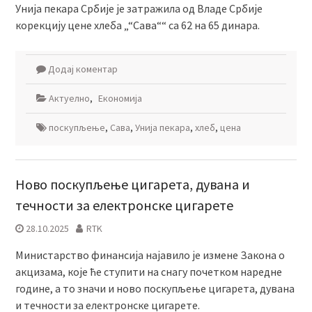
Унија пекара Србије је затражила од Владе Србије
корекцију цене хлеба „“Сава““ са 62 на 65 динара.
Додај коментар
Актуелно
,
Економија
поскупљење
,
Сава
,
Унија пекара
,
хлеб
,
цена
Ново поскупљење цигарета, дувана и
течности за електронске цигарете
28.10.2025
RTK
Министарство финансија најавило је измене Закона о
акцизама, које ће ступити на снагу почетком наредне
године, а то значи и ново поскупљење цигарета, дувана
и течности за електронске цигарете.