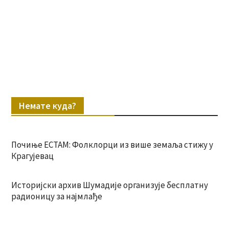
Немате куда?
Почиње ЕСТАМ: Фолклорци из више земаља стижу у
Крагујевац
Историјски архив Шумадије организује бесплатну
радионицу за најмлађе