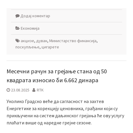
Додај коментар
Економија
акцизе
,
дуван
,
Министарство финансија
,
поскупљење
,
цигарете
Месечни рачун за грејање стана од 50
квадрата износио би 6.662 динара
23.08.2025
RTK
Уколико Градско веће да сагласност на захтев
Енергетике за корекцију ценовника, грађани који су
прикључени на систем даљинског грејања ће ову услугу
плаћати више од наредне грејне сезоне.