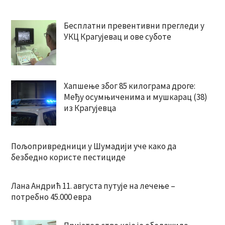
Бесплатни превентивни прегледи у
УКЦ Крагујевац и ове суботе
Хапшење због 85 килограма дроге:
Међу осумњиченима и мушкарац (38)
из Крагујевца
Пољопривредници у Шумадији уче како да
безбедно користе пестициде
Лана Андрић 11. августа путује на лечење –
потребно 45.000 евра