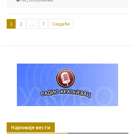
гас
,
поскупљење
Пагинација
1
2
…
7
Следеће
чланака
Најновије вести