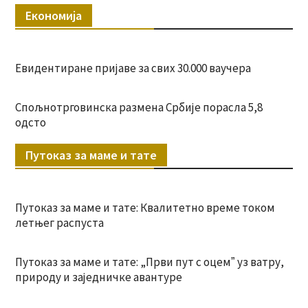
Економија
Евидентиране пријаве за свих 30.000 ваучера
Спољнотрговинска размена Србије порасла 5,8
одсто
Путоказ за маме и тате
Путоказ за маме и тате: Квалитетно време током
летњег распуста
Путоказ за маме и тате: „Први пут с оцемˮ уз ватру,
природу и заједничке авантуре