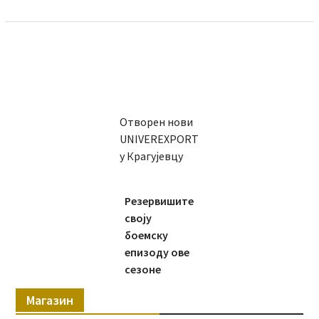
Отворен нови
UNIVEREXPORT
у Крагујевцу
Резервишите
своју
боемску
епизоду ове
сезоне
Магазин