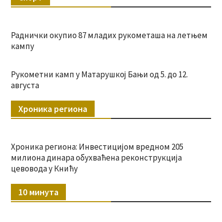
Раднички окупио 87 младих рукометаша на летњем
кампу
Рукометни камп у Матарушкој Бањи од 5. до 12.
августа
Хроника региона
Хроника региона: Инвестицијом вредном 205
милиона динара обухваћена реконструкција
цевовода у Книћу
10 минута