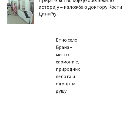
Пријатељство које је обележило
историју – изложба о доктору Кости
Динићу
Етно село
Брана –
место
хармоније,
природних
лепота и
одмор за
душу