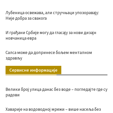
Лубеница освежава, али стручњаци упозоравају:
Није добра за свакога
И грађани Србије могу да гласају за нови дизајн
новчаница евра
Салса може да допринесе бољем менталном
здрављу
Сервисне информације
Велики број улица данас без воде – погледајте где су
радови
Хаварије на водоводној мрежи – више насеља без