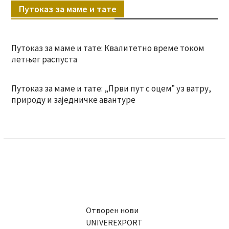
Путоказ за маме и тате
Путоказ за маме и тате: Квалитетно време током
летњег распуста
Путоказ за маме и тате: „Први пут с оцемˮ уз ватру,
природу и заједничке авантуре
Отворен нови
UNIVEREXPORT