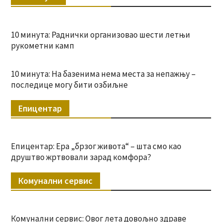
10 минута: Раднички организовао шести летњи
рукометни камп
10 минута: На базенима нема места за непажњу –
последице могу бити озбиљне
Епицентар
Епицентар: Ера „брзог живота“ – шта смо као
друштво жртвовали зарад комфора?
Комунални сервис
Комунални сервис: Овог лета довољно здраве