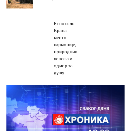
Етно село
Брана –
место
хармоније,
природних
лепота и
одмор за
душу