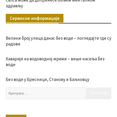
здрављу
Сервисне информације
Велики број улица данас без воде – погледајте где су
радови
Хаварије на водоводној мрежи – више насеља без
воде
Без воде у Бресници, Станову и Баљковцу
Пр
за: