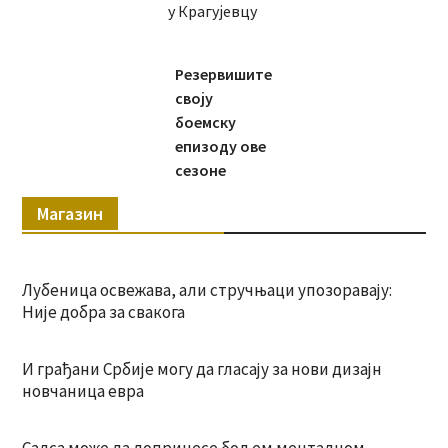
у Крагујевцу
Резервишите
своју
боемску
епизоду ове
сезоне
Магазин
Лубеница освежава, али стручњаци упозоравају:
Није добра за свакога
И грађани Србије могу да гласају за нови дизајн
новчаница евра
Салса може да допринесе бољем менталном