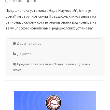
15.03.2020
РТК
Предшколска установа „Нада Наумовић“, била је
домаћин стручног скупа Предшколских установа из
региона, у склопу кога је реализована радионица на
тему „професионализам Предшколских установа“.
Додај коментар
Друштво
Предшколска установа "Нада Наумовић"
,
развој
деце