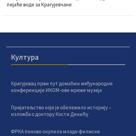
пијаће воде за Крагујевчане
Култура
Крагујевац први пут домаћин међународне
конференције ИКОМ-ове мреже музеја
Пријатељство које је обележило историју –
изложба о доктору Кости Динићу
ФРКА поново окупила младе филмске