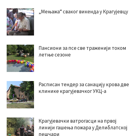
„Мењажа“ сваког викенда у Крагујевцу
Пансиони за псе све траженији током
летње сезоне
Расписан тендер за санацију крова две
клинике крагујевачког УКЦ-а
Крагујевачки ватрогасци на првој
линији гашења пожара у Делиблатској
пешчари