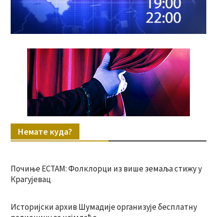
Немате куда?
Почиње ЕСТАМ: Фолклорци из више земаља стижу у
Крагујевац
Историјски архив Шумадије организује бесплатну