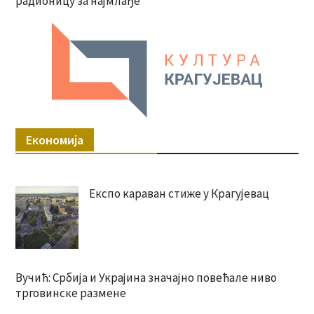
радионицу за најмлађе
Економија
Експо караван стиже у Крагујевац
Вучић: Србија и Украјина значајно повећале ниво
трговинске размене