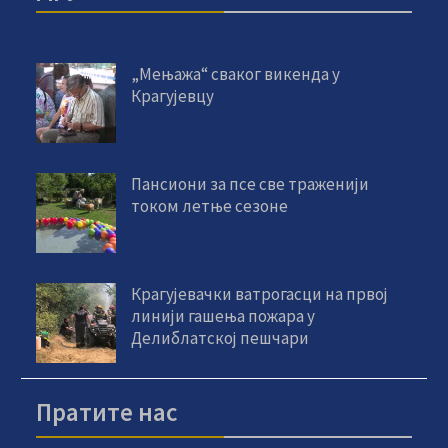
„Мењажа“ сваког викенда у
Крагујевцу
Пансиони за псе све траженији
током летње сезоне
Крагујевачки ватрогасци на првој
линији гашења пожара у
Делиблатској пешчари
Пратите нас