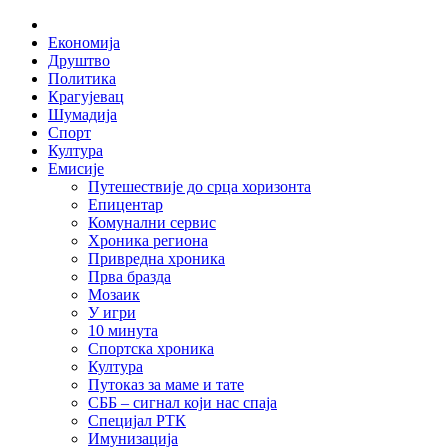
Skip
Home
to
Економија
content
Друштво
Политика
Крагујевац
Шумадија
Спорт
Култура
Емисије
Путешествије до срца хоризонта
Епицентар
Комунални сервис
Хроника региона
Привредна хроника
Прва бразда
Мозаик
У игри
10 минута
Спортска хроника
Култура
Путоказ за маме и тате
СББ – сигнал који нас спаја
Специјал РТК
Имунизација