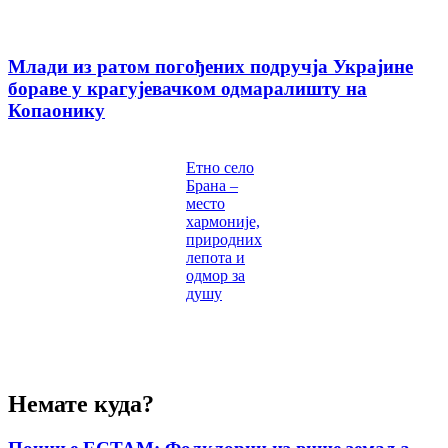
Млади из ратом погођених подручја Украјине
бораве у крагујевачком одмаралишту на
Копаонику
Етно село
Брана –
место
хармоније,
природних
лепота и
одмор за
душу
Немате куда?