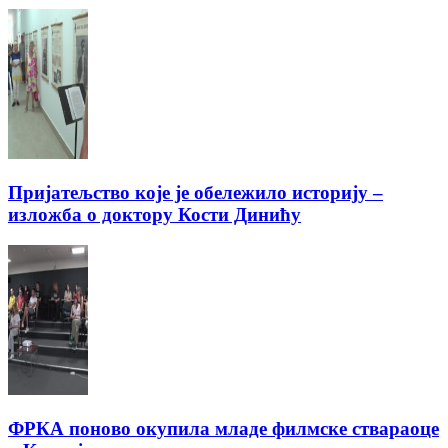
Пријатељство које је обележило историју –
изложба о доктору Кости Динићу
ФРКА поново окупила младе филмске ствараоце