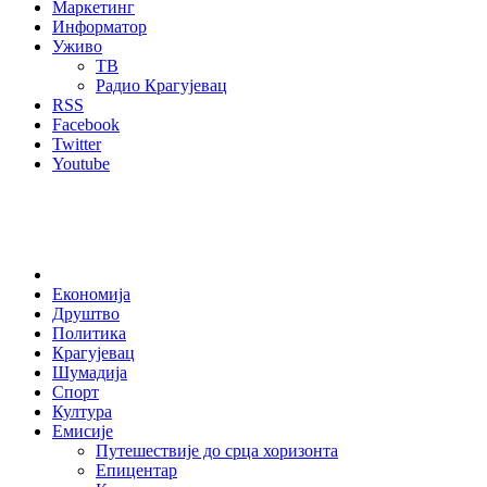
Маркетинг
Информатор
Уживо
ТВ
Радио Крагујевац
RSS
Facebook
Twitter
Youtube
Home
Економија
Друштво
Политика
Крагујевац
Шумадија
Спорт
Култура
Емисије
Путешествије до срца хоризонта
Епицентар