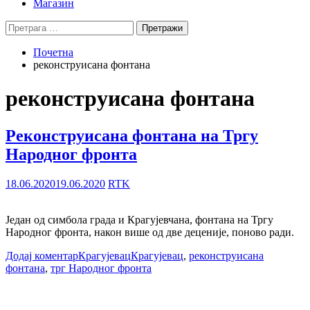
Магазин
Претрага
за:
Почетна
реконструисана фонтана
реконструисана фонтана
Реконструисана фонтана на Тргу
Народног фронта
18.06.2020
19.06.2020
RTK
Један од симбола града и Крагујевчана, фонтана на Тргу
Народног фронта, након више од две деценије, поново ради.
Додај коментар
Крагујевац
Крагујевац
,
реконструисана
фонтана
,
трг Народног фронта