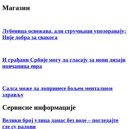
Магазин
Лубеница освежава, али стручњаци упозоравају:
Није добра за свакога
И грађани Србије могу да гласају за нови дизајн
новчаница евра
Салса може да допринесе бољем менталном
здрављу
Сервисне информације
Велики број улица данас без воде – погледајте
где су радови