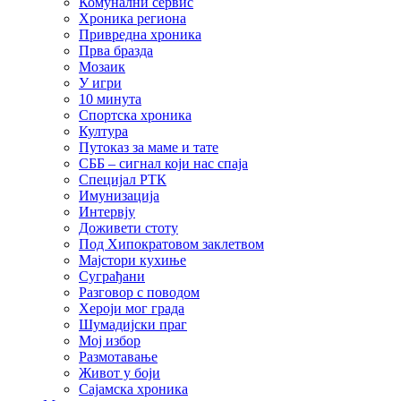
Комунални сервис
Хроника региона
Привредна хроника
Прва бразда
Мозаик
У игри
10 минута
Спортска хроника
Култура
Путоказ за маме и тате
СББ – сигнал који нас спаја
Специјал РТК
Имунизација
Интервју
Доживети стоту
Под Хипократовом заклетвом
Мајстори кухиње
Суграђани
Разговор с поводом
Хероји мог града
Шумадијски праг
Мој избор
Размотавање
Живот у боји
Сајамска хроника