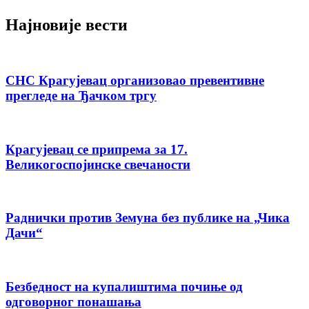
Најновије вести
СНС Крагујевац организовао превентивне
прегледе на Ђачком тргу
Крагујевац се припрема за 17.
Великогоспојинске свечаности
Раднички против Земуна без публике на „Чика
Дачи“
Безбедност на купалиштима почиње од
одговорног понашања