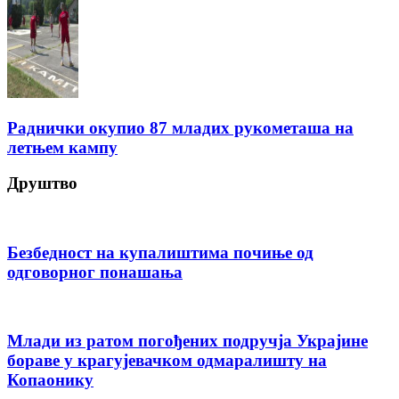
Раднички окупио 87 младих рукометаша на
летњем кампу
Друштво
Безбедност на купалиштима почиње од
одговорног понашања
Млади из ратом погођених подручја Украјине
бораве у крагујевачком одмаралишту на
Копаонику