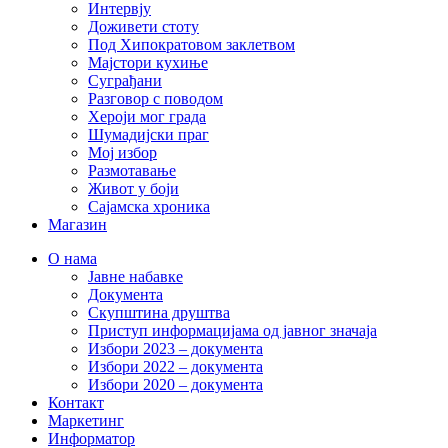
Интервју
Доживети стоту
Под Хипократовом заклетвом
Мајстори кухиње
Суграђани
Разговор с поводом
Хероји мог града
Шумадијски праг
Мој избор
Размотавање
Живот у боји
Сајамска хроника
Магазин
О нама
Јавне набавке
Документа
Скупштина друштва
Приступ информацијама од јавног значаја
Избори 2023 – документа
Избори 2022 – документа
Избори 2020 – документа
Контакт
Маркетинг
Информатор