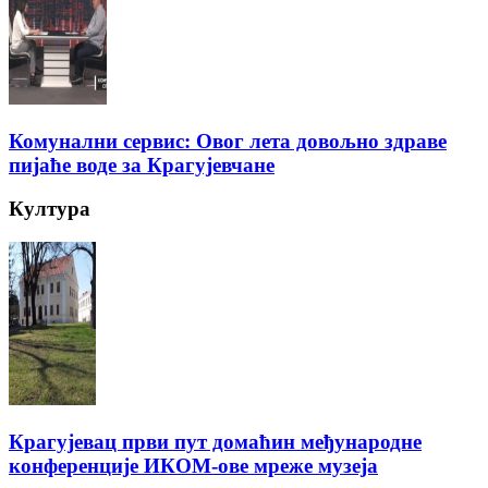
Комунални сервис: Овог лета довољно здраве
пијаће воде за Крагујевчане
Култура
Крагујевац први пут домаћин међународне
конференције ИКОМ-ове мреже музеја