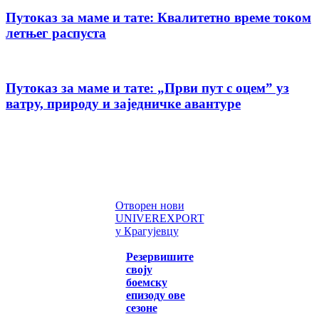
Путоказ за маме и тате: Квалитетно време током
летњег распуста
Путоказ за маме и тате: „Први пут с оцемˮ уз
ватру, природу и заједничке авантуре
Отворен нови
UNIVEREXPORT
у Крагујевцу
Резервишите
своју
боемску
епизоду ове
сезоне