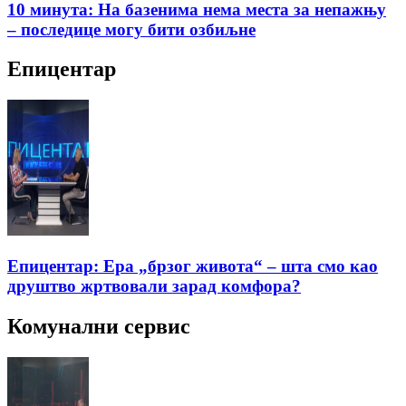
10 минута: На базенима нема места за непажњу
– последице могу бити озбиљне
Епицентар
Епицентар: Ера „брзог живота“ – шта смо као
друштво жртвовали зарад комфора?
Комунални сервис