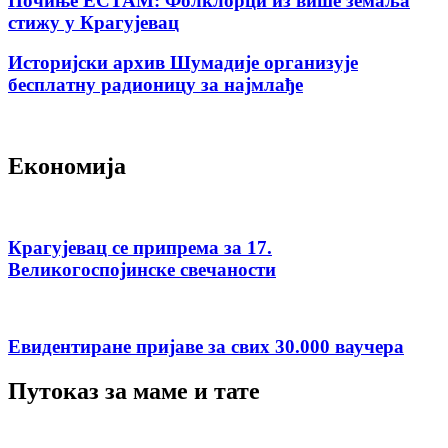
Почиње ЕСТАМ: Фолклорци из више земаља
стижу у Крагујевац
Историјски архив Шумадије организује
бесплатну радионицу за најмлађе
Економија
Крагујевац се припрема за 17.
Великогоспојинске свечаности
Евидентиране пријаве за свих 30.000 ваучера
Путоказ за маме и тате