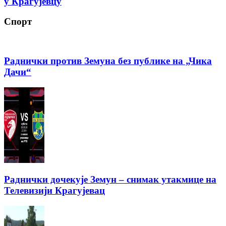
у Крагујевцу
Спорт
Раднички против Земуна без публике на „Чика
Дачи“
Раднички дочекује Земун – снимак утакмице на
Телевизији Крагујевац