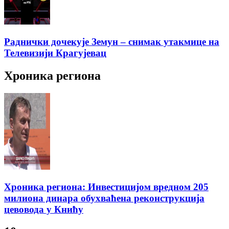
Раднички дочекује Земун – снимак утакмице на
Телевизији Крагујевац
Хроника региона
Хроника региона: Инвестицијом вредном 205
милиона динара обухваћена реконструкција
цевовода у Книћу