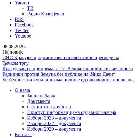
Уживо
ТВ
Радио Крагујевац
RSS
Facebook
Twitter
Youtube
08.08.2026.
Најновије
СНС Крагујевац организовао превентивне прегледе на
Ђачком тргу
Крагујевац се припрема за 17. Великогоспојинске свечаности
Раднички против Земуна без публике на „Чика Дачи“
Безбедност на купалиштима почиње од одговорног понашања
О нама
Јавне набавке
Документа
Скупштина друштва
Приступ информацијама од јавног значаја
Избори 2023 – документа
Избори 2022 – документа
Избори 2020 – документа
Контакт