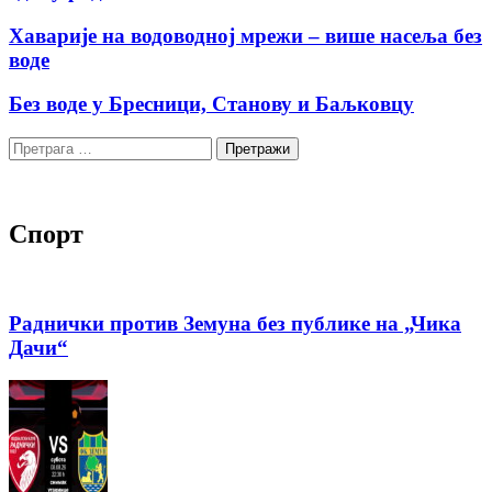
Хаварије на водоводној мрежи – више насеља без
воде
Без воде у Бресници, Станову и Баљковцу
Претрага
за:
Спорт
Раднички против Земуна без публике на „Чика
Дачи“