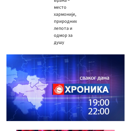
Брана –
место
хармоније,
природних
лепота и
одмор за
душу