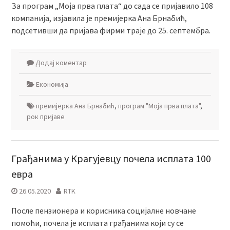
За програм „Моја прва плата“ до сада се пријавило 108
компанија, изјавила је премијерка Ана Брнабић,
подсетивши да пријава фирми траје до 25. септембра.
Додај коментар
Економија
премијерка Ана Брнабић
,
програм "Моја прва плата"
,
рок пријаве
Грађанима у Крагујевцу почела исплата 100
евра
26.05.2020
RTK
После пензионера и корисника социјалне новчане
помоћи, почела је исплата грађанима који су се