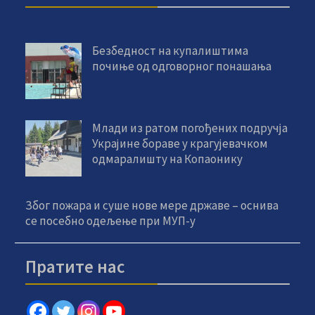
Безбедност на купалиштима
почиње од одговорног понашања
Млади из ратом погођених подручја
Украјине бораве у крагујевачком
одмаралишту на Копаонику
Због пожара и суше нове мере државе – оснива
се посебно одељење при МУП-у
Пратите нас