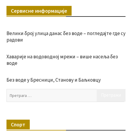
Сервисне информације
Велики број улица данас без воде – погледајте где су
радови
Хаварије на водоводној мрежи – више насеља без
воде
Без воде у Бресници, Станову и Баљковцу
Пр
за:
Спорт