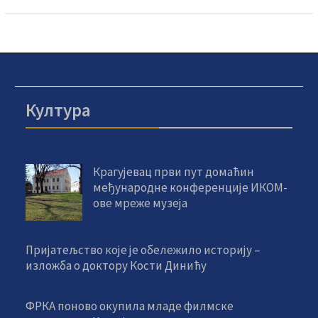
Култура
Крагујевац први пут домаћин
међународне конференције ИКОМ-
ове мреже музеја
Пријатељство које је обележило историју –
изложба о доктору Кости Динићу
ФРКА поново окупила младе филмске