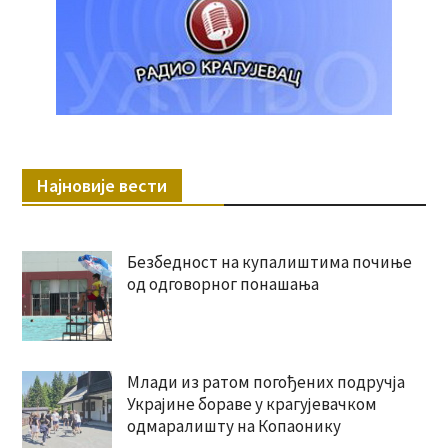
Најновије вести
Безбедност на купалиштима почиње
од одговорног понашања
Млади из ратом погођених подручја
Украјине бораве у крагујевачком
одмаралишту на Копаонику