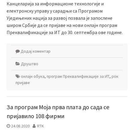
Канцеларија за информационе технологије и
електронску управу у сарадњи са Програмом
Уједињених нација за развој позвала је запослене
широм Србије да се пријаве на нови онлајн програм
Преквалификације за ИТ до 30. септембра ове године.
Додај коментар
Друштво
онлајн обука
,
програм Преквалификације за ИТ
,
рок
пријаве
За програм Моја прва плата до сада се
пријавило 108 фирми
24.08.2020
RTK