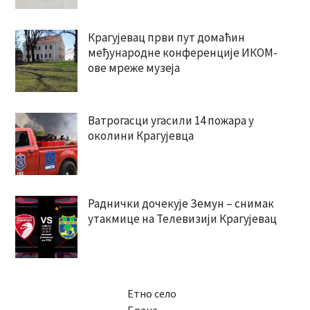
Крагујевац први пут домаћин
међународне конференције ИКОМ-
ове мреже музеја
Ватрогасци угасили 14 пожара у
околини Крагујевца
Раднички дочекује Земун – снимак
утакмице на Телевизији Крагујевац
Етно село