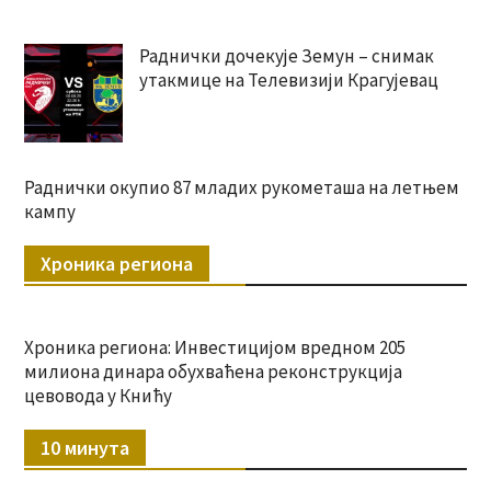
Раднички дочекује Земун – снимак
утакмице на Телевизији Крагујевац
Раднички окупио 87 младих рукометаша на летњем
кампу
Хроника региона
Хроника региона: Инвестицијом вредном 205
милиона динара обухваћена реконструкција
цевовода у Книћу
10 минута