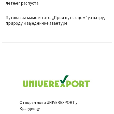
летњег распуста
Путоказ за маме и тате: „Први пут с оцемˮ уз ватру,
природу и заједничке авантуре
Отворен нови UNIVEREXPORT у
Крагујевцу