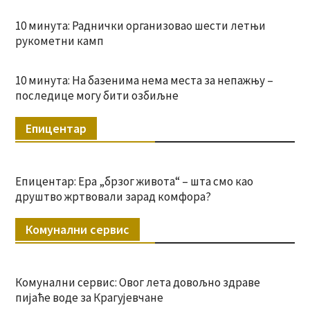
10 минута: Раднички организовао шести летњи
рукометни камп
10 минута: На базенима нема места за непажњу –
последице могу бити озбиљне
Епицентар
Епицентар: Ера „брзог живота“ – шта смо као
друштво жртвовали зарад комфора?
Комунални сервис
Комунални сервис: Овог лета довољно здраве
пијаће воде за Крагујевчане