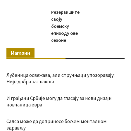
Резервишите
своју
боемску
епизоду ове
сезоне
Магазин
Лубеница освежава, али стручњаци упозоравају:
Није добра за свакога
И грађани Србије могу да гласају за нови дизајн
новчаница евра
Салса може да допринесе бољем менталном
здрављу