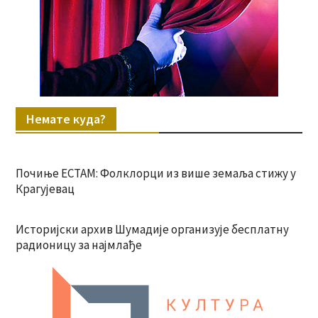
Немате куда?
Почиње ЕСТАМ: Фолклорци из више земаља стижу у
Крагујевац
Историјски архив Шумадије организује бесплатну
радионицу за најмлађе