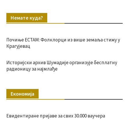
Немате куда?
Почиње ЕСТАМ: Фолклорци из више земаља стижу у
Крагујевац
Историјски архив Шумадије организује бесплатну
радионицу за најмлађе
Економија
Евидентиране пријаве за свих 30.000 ваучера