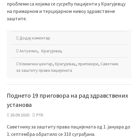
проблеми са којима се сусрећу пацијенти у Крагујевцу
на примарном и терцијарном нивоу здравствене
заштите.
Додај коментар
Актуелно
,
Крагујевац
Клинички центар
,
Крагујевац
,
приговори
,
Саветник
за заштиту права пацијената
Поднето 19 приговора на рад здравствених
установа
26.09.2020
РТК
Саветнику за заштиту права пацијената од 1. јануара до
1. септембра обратило се 310 суграђана.