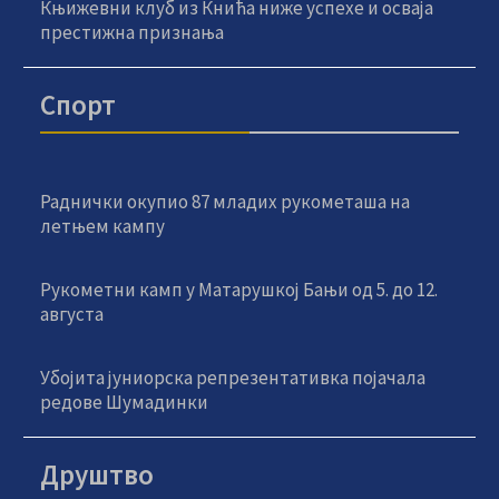
Књижевни клуб из Кнића ниже успехе и осваја
престижна признања
Спорт
Раднички окупио 87 младих рукометаша на
летњем кампу
Рукометни камп у Матарушкој Бањи од 5. до 12.
августа
Убојита јуниорска репрезентативка појачала
редове Шумадинки
Друштво