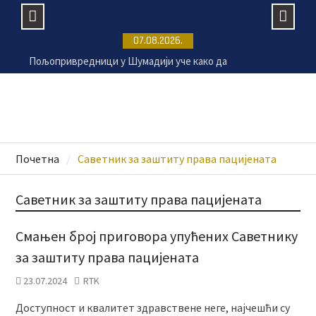
Пољопривредници у Шумадији уче како да
Skip
07.08.2026.
безбедно користе пестициде
to
Лана Андрић 11. августа путује на лечење –
content
потребно 45.000 евра
Пријатељство које је обележило историју –
изложба о доктору Кости Динићу
Хапшење због 85 килограма дроге: Међу
осумњиченима и мушкарац (38) из Крагујевца
Почетна
Саветник за заштиту права пацијената
Саветник за заштиту права пацијената
Смањен број приговора упућених Саветнику
за заштиту права пацијената
23.07.2024
RTK
Доступност и квалитет здравствене неге, најчешћи су