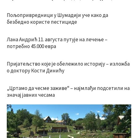
Пољопривредници у Шумадији уче како да
безбедно користе пестициде
Лана Андрић 11. августа путује на лечење –
потребно 45.000 евра
Пријатељство које је обележило историју – изложба
о доктору Кости Динићу
„Цртамо да чесме заживе“ – најмлађи подсетили на
значај јавних чесама