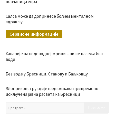
новчаница евра
Салса може да допринесе бољем менталном
здрављу
Сервисне информације
Хаварије на водоводној мрежи – више насеља без
воде
Без воде у Бресници, Станову и Баљковцу
Због реконструкције надвожњака привремено
искључена јавна расвета ка Бресници
Пр
за: