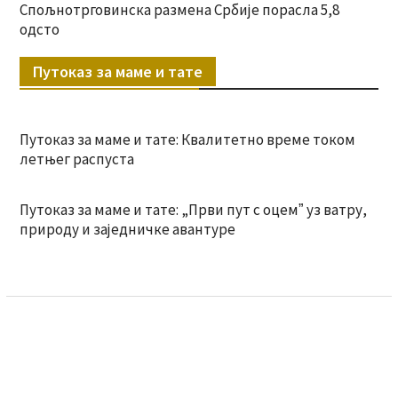
Спољнотрговинска размена Србије порасла 5,8
одсто
Путоказ за маме и тате
Путоказ за маме и тате: Квалитетно време током
летњег распуста
Путоказ за маме и тате: „Први пут с оцемˮ уз ватру,
природу и заједничке авантуре