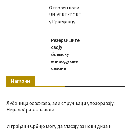
Отворен нови
UNIVEREXPORT
у Крагујевцу
Резервишите
своју
боемску
епизоду ове
сезоне
Магазин
Лубеница освежава, али стручњаци упозоравају:
Није добра за свакога
И грађани Србије могу да гласају за нови дизајн