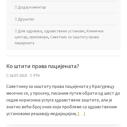
Додај коментар
Друштво
Дом здравља
,
здравствене установе
,
Клинички
центар
,
приговори
,
Саветник за заштиту права
пацијената
Ко штити права пацијената?
26.07.2018
РТК
Саветнику за заштиту права пацијената у Крагујевцу
месечно се, у просеку, писаним путем обрати од шест до
седам корисника услуга здравствене заштите, али је
знатно већи број оних који проблеме са здравственим
установама решавају медијацијом,
[…]