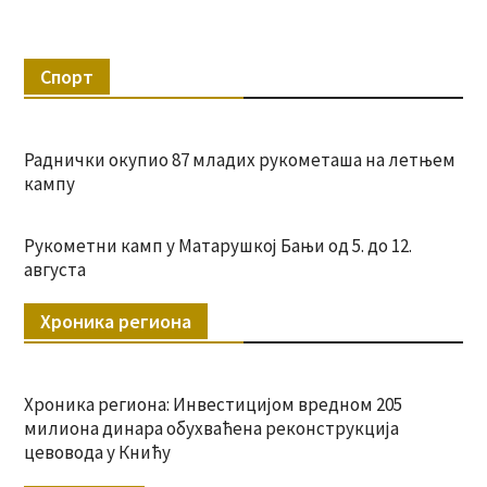
Спорт
Раднички окупио 87 младих рукометаша на летњем
кампу
Рукометни камп у Матарушкој Бањи од 5. до 12.
августа
Хроника региона
Хроника региона: Инвестицијом вредном 205
милиона динара обухваћена реконструкција
цевовода у Книћу