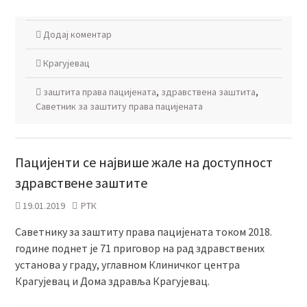
Додај коментар
Крагујевац
заштита права пацијената
,
здравствена заштита
,
Саветник за заштиту права пацијената
Пацијенти се највише жале на доступност
здравствене заштите
19.01.2019
РТК
Саветнику за заштиту права пацијената током 2018.
године поднет је 71 приговор на рад здравствених
установа у граду, углавном Клиничког центра
Крагујевац и Дома здравља Крагујевац.