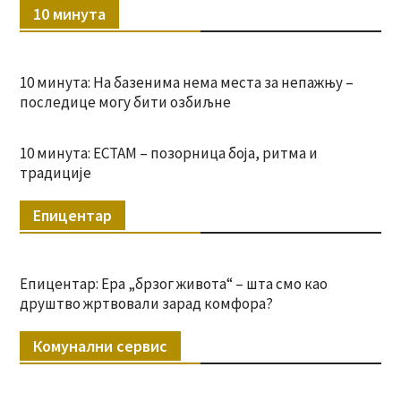
10 минута
10 минута: На базенима нема места за непажњу –
последице могу бити озбиљне
10 минута: ЕСТАМ – позорница боја, ритма и
традиције
Епицентар
Епицентар: Ера „брзог живота“ – шта смо као
друштво жртвовали зарад комфора?
Комунални сервис