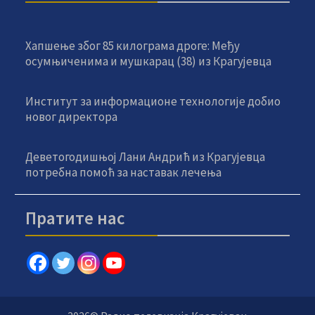
Хапшење због 85 килограма дроге: Међу
осумњиченима и мушкарац (38) из Крагујевца
Институт за информационе технологије добио
новог директора
Деветогодишњој Лани Андрић из Крагујевца
потребна помоћ за наставак лечења
Пратите нас