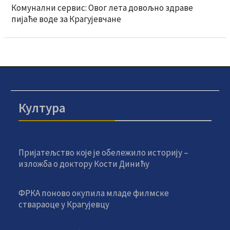
Комунални сервис: Овог лета довољно здраве
пијаће воде за Крагујевчане
Култура
Пријатељство које је обележило историју –
изложба о доктору Кости Динићу
ФРКА поново окупила младе филмске
ствараоце у Крагујевцу