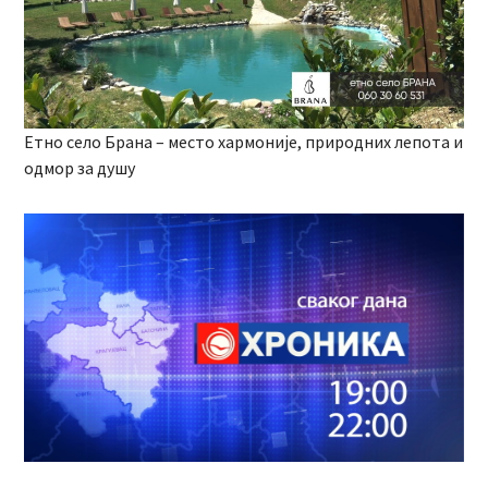
Етно село Брана – место хармоније, природних лепота и
одмор за душу