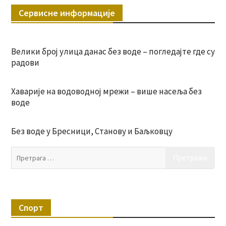
Сервисне информације
Велики број улица данас без воде – погледајте где су
радови
Хаварије на водоводној мрежи – више насеља без
воде
Без воде у Бресници, Станову и Баљковцу
Пр
за:
Спорт