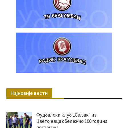
Најновије вести
Фудбалски клуб „Сељак“ из
Цветојевца обележио 100 година
постојања