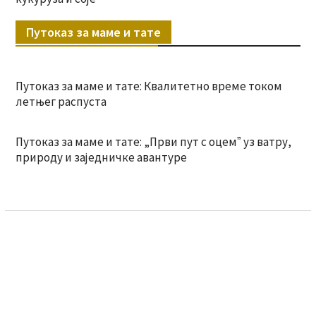
Путоказ за маме и тате
Путоказ за маме и тате: Квалитетно време током
летњег распуста
Путоказ за маме и тате: „Први пут с оцемˮ уз ватру,
природу и заједничке авантуре