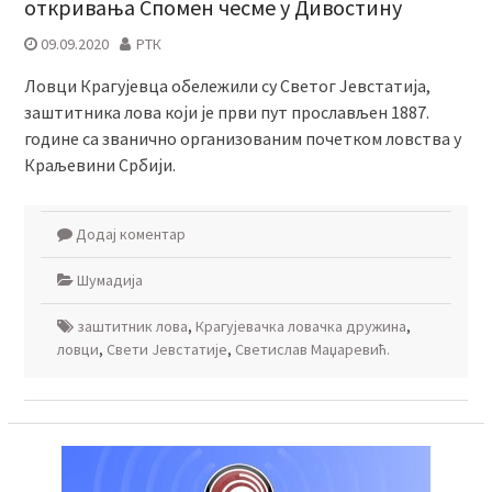
откривања Спомен чесме у Дивостину
09.09.2020
РТК
Ловци Крагујевца обележили су Светог Јевстатија,
заштитника лова који је први пут прослављен 1887.
године са званично организованим почетком ловства у
Краљевини Србији.
Додај коментар
Шумадија
заштитник лова
,
Крагујевачка ловачка дружина
,
ловци
,
Свети Јевстатије
,
Светислав Маџаревић.