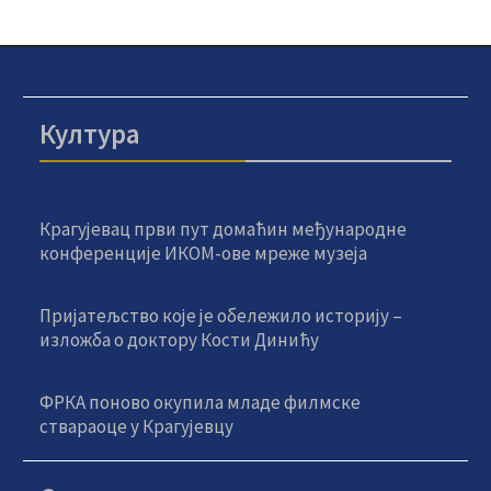
Култура
Крагујевац први пут домаћин међународне
конференције ИКОМ-ове мреже музеја
Пријатељство које је обележило историју –
изложба о доктору Кости Динићу
ФРКА поново окупила младе филмске
ствараоце у Крагујевцу