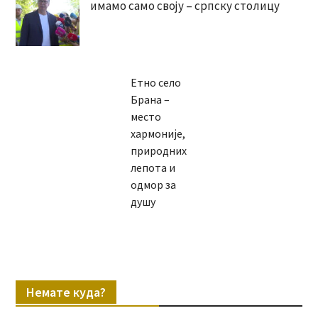
имамо само своју – српску столицу
Етно село
Брана –
место
хармоније,
природних
лепота и
одмор за
душу
Немате куда?