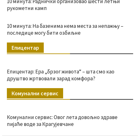
10 минута: Раднички организовао шести летњи
рукометни камп
10 минута: На базенима нема места за непажњу –
последице могу бити озбиљне
Епицентар
Епицентар: Ера „брзог живота“ – шта смо као
друштво жртвовали зарад комфора?
Комунални сервис
Комунални сервис: Овог лета довољно здраве
пијаће воде за Крагујевчане