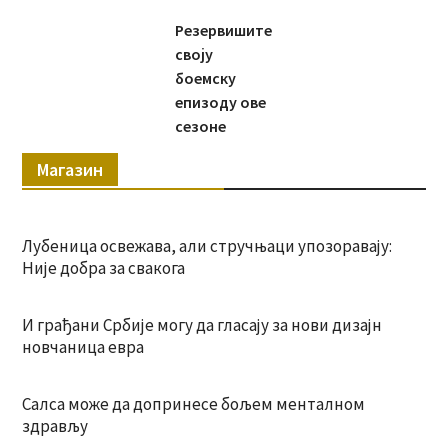
Резервишите
своју
боемску
епизоду ове
сезоне
Магазин
Лубеница освежава, али стручњаци упозоравају:
Није добра за свакога
И грађани Србије могу да гласају за нови дизајн
новчаница евра
Салса може да допринесе бољем менталном
здрављу