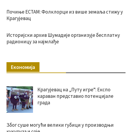
Почиње ЕСТАМ: Фолклорци из више земаља стижу у
Крагујевац
Историјски архив Шумадије организује бесплатну
радионицу за најмлађе
Економија
Крагујевац на „Путу игре“: Експо
караван представио потенцијале
града
Због суше могући велики губици у производњи
кукуруза и соје