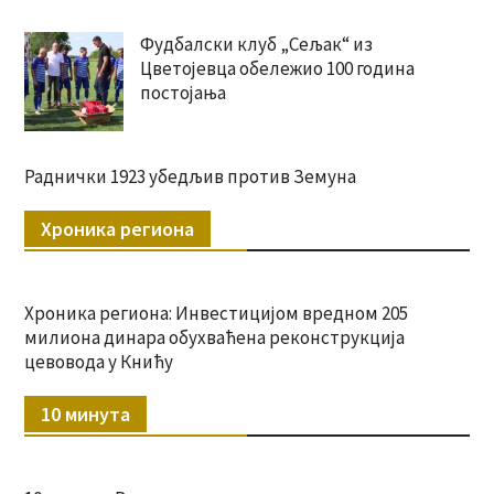
Фудбалски клуб „Сељак“ из
Цветојевца обележио 100 година
постојања
Раднички 1923 убедљив против Земуна
Хроника региона
Хроника региона: Инвестицијом вредном 205
милиона динара обухваћена реконструкција
цевовода у Книћу
10 минута