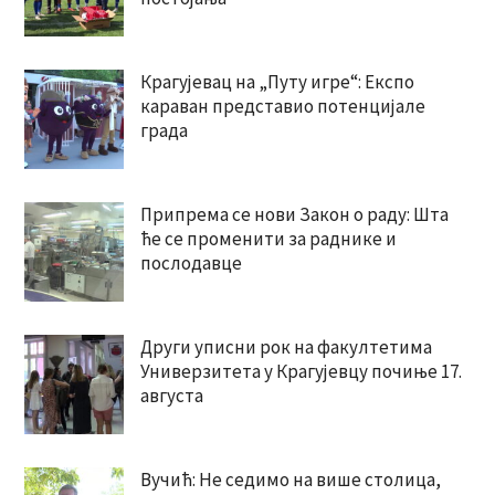
Крагујевац на „Путу игре“: Експо
караван представио потенцијале
града
Припрема се нови Закон о раду: Шта
ће се променити за раднике и
послодавце
Други уписни рок на факултетима
Универзитета у Крагујевцу почиње 17.
августа
Вучић: Не седимо на више столица,