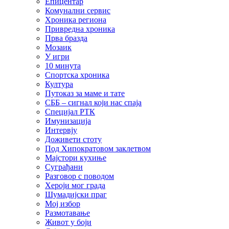
Епицентар
Комунални сервис
Хроника региона
Привредна хроника
Прва бразда
Мозаик
У игри
10 минута
Спортска хроника
Култура
Путоказ за маме и тате
СББ – сигнал који нас спаја
Специјал РТК
Имунизација
Интервју
Доживети стоту
Под Хипократовом заклетвом
Мајстори кухиње
Суграђани
Разговор с поводом
Хероји мог града
Шумадијски праг
Мој избор
Размотавање
Живот у боји