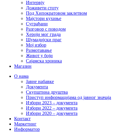
Интервју
Доживети стоту
Под Хипократовом заклетвом
Мајстори кухиње
Суграђани
Разговор с поводом
Хероји мог града
Шумадијски праг
Мој избор
Размотавање
Живот у боји
Сајамска хроника
Магазин
О нама
Јавне набавке
Документа
Скупштина друштва
Приступ информацијама од јавног значаја
Избори 2023 – документа
Избори 2022 – документа
Избори 2020 – документа
Контакт
Маркетинг
Информатор