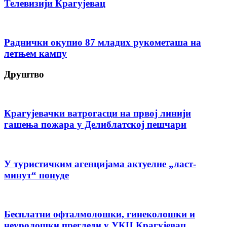
Телевизији Крагујевац
Раднички окупио 87 младих рукометаша на
летњем кампу
Друштво
Крагујевачки ватрогасци на првој линији
гашења пожара у Делиблатској пешчари
У туристичким агенцијама актуелне „ласт-
минут“ понуде
Бесплатни офталмолошки, гинеколошки и
неуролошки прегледи у УКЦ Крагујевац