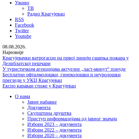
Уживо
ТВ
Радио Крагујевац
RSS
Facebook
Twitter
Youtube
08.08.2026.
Најновије
Крагујевачки ватрогасци на првој линији гашења пожара у
Делиблатској пешчари
У туристичким агенцијама актуелне „ласт-минут“ понуде
Бесплатни офталмолошки, гинеколошки и неуролошки
прегледи у УКЦ Крагујевац
Експо караван стиже у Крагујевац
О нама
Јавне набавке
Документа
Скупштина друштва
Приступ информацијама од јавног значаја
Избори 2023 – документа
Избори 2022 – документа
Избори 2020 – документа