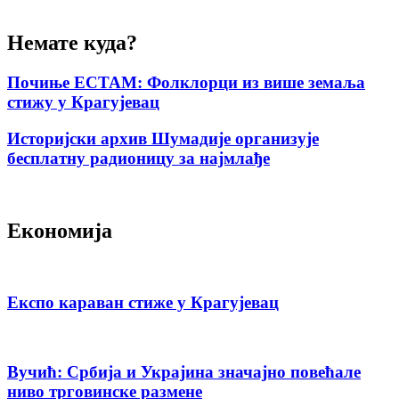
Немате куда?
Почиње ЕСТАМ: Фолклорци из више земаља
стижу у Крагујевац
Историјски архив Шумадије организује
бесплатну радионицу за најмлађе
Економија
Експо караван стиже у Крагујевац
Вучић: Србија и Украјина значајно повећале
ниво трговинске размене