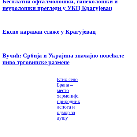
Бесплатни офталмолошки, гинеколошки и
неуролошки прегледи у УКЦ Крагујевац
Експо караван стиже у Крагујевац
Вучић: Србија и Украјина значајно повећале
ниво трговинске размене
Етно село
Брана –
место
хармоније,
природних
лепота и
одмор за
душу