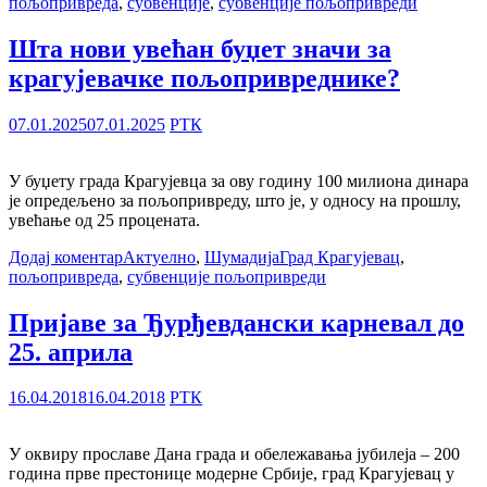
пољопривреда
,
субвенције
,
субвенције пољопривреди
Шта нови увећан буџет значи за
крагујевачке пољопривреднике?
07.01.2025
07.01.2025
РТК
У буџету града Крагујевца за ову годину 100 милиона динара
је опредељено за пољопривреду, што је, у односу на прошлу,
увећање од 25 процената.
Додај коментар
Актуелно
,
Шумадија
Град Крагујевац
,
пољопривреда
,
субвенције пољопривреди
Пријаве за Ђурђевдански карневал до
25. априла
16.04.2018
16.04.2018
РТК
У оквиру прославе Дана града и обележавања јубилеја – 200
година прве престонице модерне Србије, град Крагујевац у