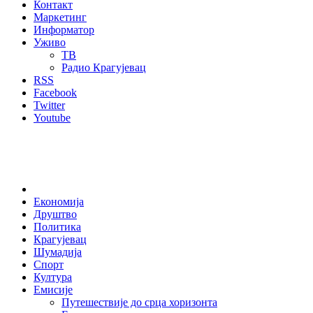
Контакт
Маркетинг
Информатор
Уживо
ТВ
Радио Крагујевац
RSS
Facebook
Twitter
Youtube
Home
Економија
Друштво
Политика
Крагујевац
Шумадија
Спорт
Култура
Емисије
Путешествије до срца хоризонта