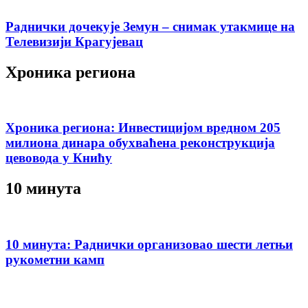
Раднички дочекује Земун – снимак утакмице на
Телевизији Крагујевац
Хроника региона
Хроника региона: Инвестицијом вредном 205
милиона динара обухваћена реконструкција
цевовода у Книћу
10 минута
10 минута: Раднички организовао шести летњи
рукометни камп