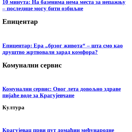
10 минута: На базенима нема места за непажњу
– последице могу бити озбиљне
Епицентар
Епицентар: Ера „брзог живота“ – шта смо као
друштво жртвовали зарад комфора?
Комунални сервис
Комунални сервис: Овог лета довољно здраве
пијаће воде за Крагујевчане
Култура
Крагујевац први пут домаћин међународне