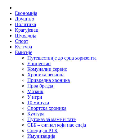
Skip
Home
to
Економија
content
Друштво
Политика
Крагујевац
Шумадија
Спорт
Култура
Емисије
Путешествије до срца хоризонта
Епицентар
Комунални сервис
Хроника региона
Привредна хроника
Прва бразда
Мозаик
У игри
10 минута
Спортска хроника
Култура
Путоказ за маме и тате
СББ – сигнал који нас спаја
Специјал РТК
Имунизација