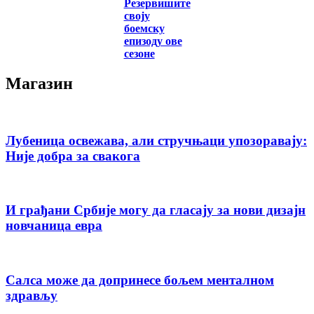
Резервишите
своју
боемску
епизоду ове
сезоне
Магазин
Лубеница освежава, али стручњаци упозоравају:
Није добра за свакога
И грађани Србије могу да гласају за нови дизајн
новчаница евра
Салса може да допринесе бољем менталном
здрављу