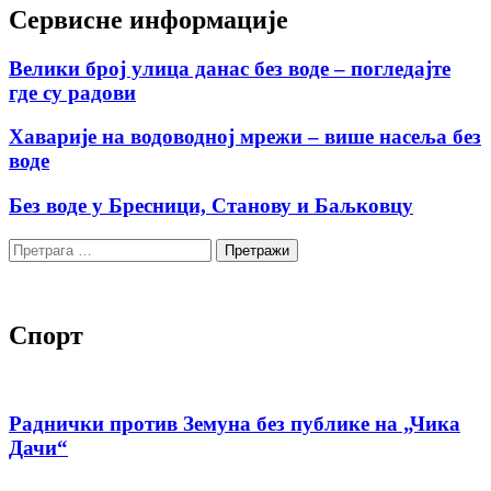
Сервисне информације
Велики број улица данас без воде – погледајте
где су радови
Хаварије на водоводној мрежи – више насеља без
воде
Без воде у Бресници, Станову и Баљковцу
Претрага
за:
Спорт
Раднички против Земуна без публике на „Чика
Дачи“