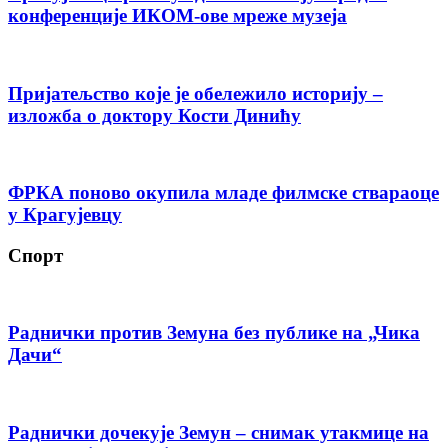
конференције ИКОМ-ове мреже музеја
Пријатељство које је обележило историју –
изложба о доктору Кости Динићу
ФРКА поново окупила младе филмске ствараоце
у Крагујевцу
Спорт
Раднички против Земуна без публике на „Чика
Дачи“
Раднички дочекује Земун – снимак утакмице на