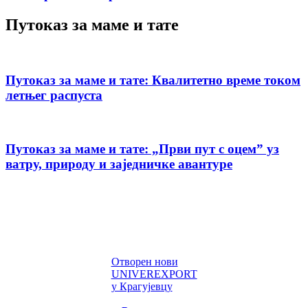
Путоказ за маме и тате
Путоказ за маме и тате: Квалитетно време током
летњег распуста
Путоказ за маме и тате: „Први пут с оцемˮ уз
ватру, природу и заједничке авантуре
Отворен нови
UNIVEREXPORT
у Крагујевцу