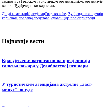
сарадњи са Градском туристичком организацијом, организује
велики Ђурђевдански карневал.
Додај коментар
Крагујевац
Градско веће
,
Ђурђевдански дечији
карневал
,
повраћај средстава
,
субвенције пољопривреди
Најновије вести
Крагујевачки ватрогасци на првој линији
гашења пожара у Делиблатској пешчари
У туристичким агенцијама актуелне „ласт-
минут“ понуде