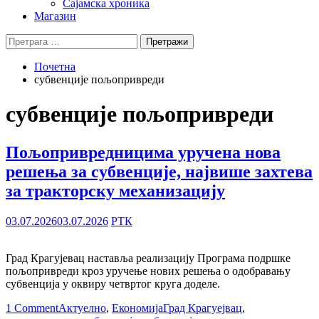
Сајамска хроника
Магазин
Претрага
за:
Почетна
субвенције пољопривреди
субвенције пољопривреди
Пољопривредницима уручена нова
решења за субвенције, највише захтева
за тракторску механизацију
03.07.2026
03.07.2026
РТК
Град Крагујевац наставља реализацију Програма подршке
пољопривреди кроз уручење нових решења о одобравању
субвенција у оквиру четвртог круга доделе.
1 Comment
Актуелно
,
Економија
Град Крагуејвац
,