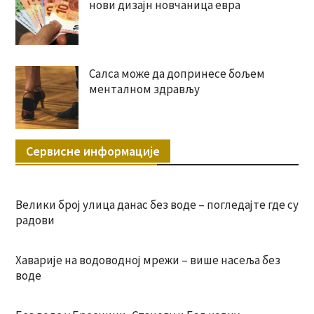
нови дизајн новчаница евра
Салса може да допринесе бољем
менталном здрављу
Сервисне информације
Велики број улица данас без воде – погледајте где су
радови
Хаварије на водоводној мрежи – више насеља без
воде