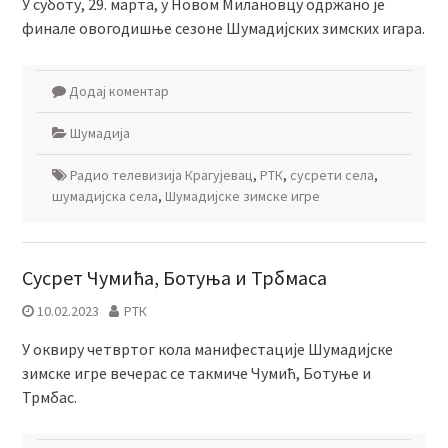
У суботу, 29. марта, у Новом Милановцу одржано је
финале овогодишње сезоне Шумадијских зимских игара.
Додај коментар
Шумадија
Радио телевизија Крагујевац
,
РТК
,
сусрети села
,
шумадијска села
,
Шумадијске зимске игре
Сусрет Чумића, Ботуња и Трбмаса
10.02.2023
РТК
У оквиру четвртог кола манифестације Шумадијске
зимске игре вечерас се такмиче Чумић, Ботуње и
Трмбас.