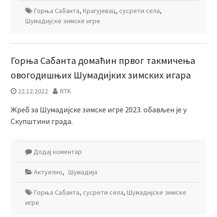
Горња Сабанта
,
Крагујевац
,
сусрети села
,
Шумадијске зимске игре
Горња Сабанта домаћин првог такмичења
овогодишњих Шумадијких зимских игара
22.12.2022
RTK
Жреб за Шумадијске зимске игре 2023. обављен је у
Скупштини града.
Додај коментар
Актуелно
,
Шумадија
Горња Сабанта
,
сусрети села
,
Шумадијске зимске
игре