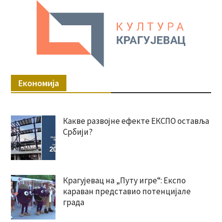
Економија
Какве развојне ефекте ЕКСПО оставља
Србији?
Крагујевац на „Путу игре“: Експо
караван представио потенцијале
града