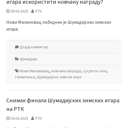
игара искористити новчану награду?
09.04.2025
РТК
Нови Милановац победник је Шумадијских зимских
игара.
Додај коментар
Шумадија
Нови Милановац
,
новчана награда
,
сусрети села
,
такмичење
,
Шумадијске зимске игре
Снимак финала Шумадијских зимских игара
на РТК
04.04.2025
РТК