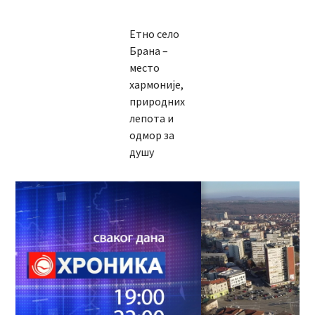
Етно село
Брана –
место
хармоније,
природних
лепота и
одмор за
душу