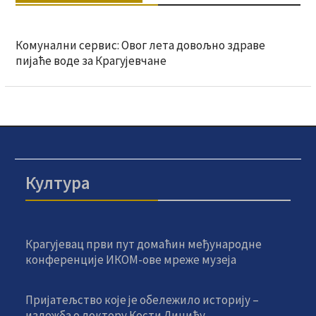
Комунални сервис: Овог лета довољно здраве
пијаће воде за Крагујевчане
Култура
Крагујевац први пут домаћин међународне
конференције ИКОМ-ове мреже музеја
Пријатељство које је обележило историју –
изложба о доктору Кости Динићу