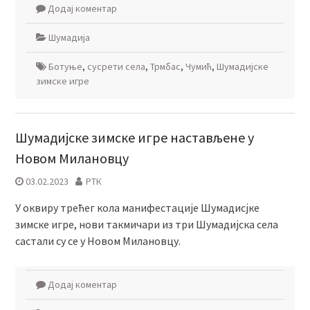
Додај коментар
Шумадија
Ботуње
,
сусрети села
,
Трмбас
,
Чумић
,
Шумадијске
зимске игре
Шумадијске зимске игре настављене у
Новом Милановцу
03.02.2023
РТК
У оквиру трећег кола манифестације Шумадисјке
зимске игре, нови такмичари из три Шумадијска села
састали су се у Новом Милановцу.
Додај коментар