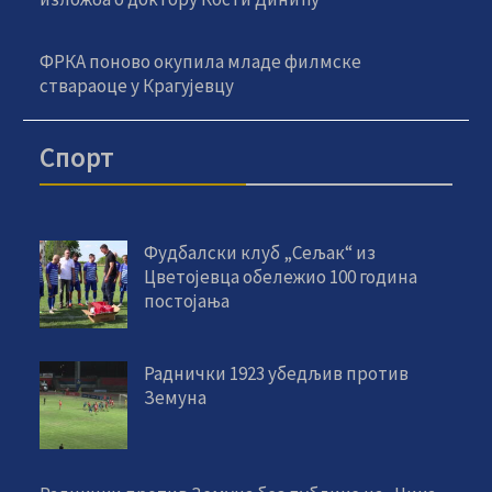
ФРКА поново окупила младе филмске
ствараоце у Крагујевцу
Спорт
Фудбалски клуб „Сељак“ из
Цветојевца обележио 100 година
постојања
Раднички 1923 убедљив против
Земуна