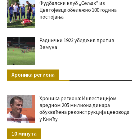
Фудбалски клуб „Сељак“ из
Цветојевца обележио 100 година
постојања
Раднички 1923 убедљив против
Земуна
Хроника региона
Хроника региона: Инвестицијом
вредном 205 милиона динара
обухваћена реконструкција цевовода
у Книћу
10 минута