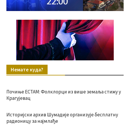
Немате куда?
Почиње ЕСТАМ: Фолклорци из више земаља стижу у
Крагујевац
Историјски архив Шумадије организује бесплатну
радионицу за најмлађе