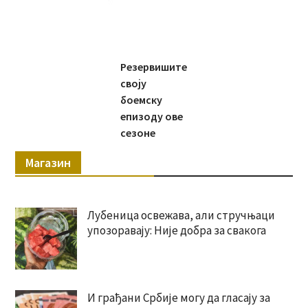
Резервишите
своју
боемску
епизоду ове
сезоне
Магазин
Лубеница освежава, али стручњаци
упозоравају: Није добра за свакога
И грађани Србије могу да гласају за