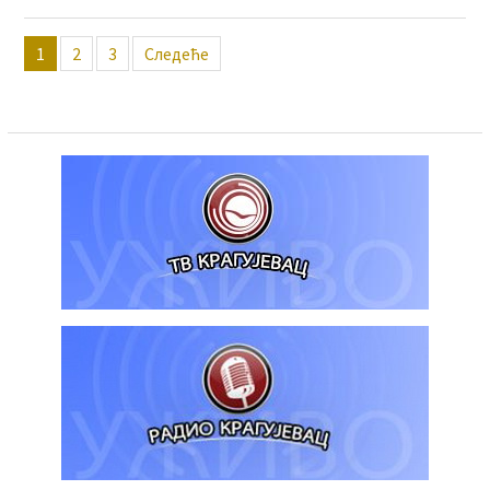
Пагинација
1
2
3
Следеће
чланака