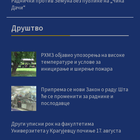
Раднички против Земуна без публике на „Чика
Дачи“
Друштво
РХМЗ објавио упозорења на високе
температуре и услове за
иницирање и ширење пожара
Припрема се нови Закон о раду: Шта
ће се променити за раднике и
послодавце
Други уписни рок на факултетима
Универзитета у Крагујевцу почиње 17. августа