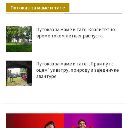
Путоказ за маме и тате
Путоказ за маме и тате: Квалитетно
време током летњег распуста
Путоказ за маме и тате: „Први пут с
оцемˮ уз ватру, природу и заједничке
авантуре