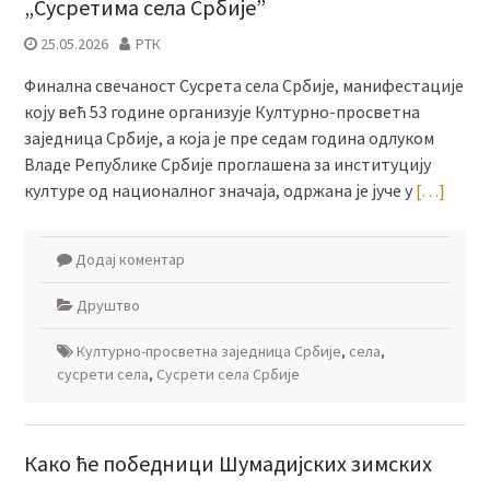
„Сусретима села Србије”
25.05.2026
РТК
Финална свечаност Сусрета села Србије, манифестације
коју већ 53 године организује Културно-просветна
заједница Србије, а која је пре седам година одлуком
Владе Републике Србије проглашена за институцију
културе од националног значаја, одржана је јуче у
[…]
Додај коментар
Друштво
Културно-просветна заједница Србије
,
села
,
сусрети села
,
Сусрети села Србије
Како ће победници Шумадијских зимских