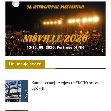
Најновије вести
Какве развојне ефекте ЕКСПО оставља
Србији?