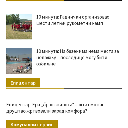
10 минута: Раднички организовао
шести летњи рукометни камп
10 минута: На базенима нема места за
непажњу – последице могу бити
озбиљне
Епицентар
Епицентар: Ера „брзог живота“ – шта смо као
друштво жртвовали зарад комфора?
Комунални сервис