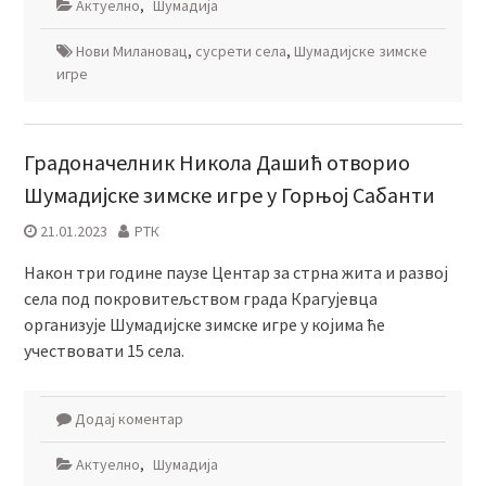
Актуелно
,
Шумадија
Нови Милановац
,
сусрети села
,
Шумадијске зимске
игре
Градоначелник Никола Дашић отворио
Шумадијске зимске игре у Горњој Сабанти
21.01.2023
РТК
Након три године паузе Центар за стрна жита и развој
села под покровитељством града Крагујевца
организује Шумадијске зимске игре у којима ће
учествовати 15 села.
Додај коментар
Актуелно
,
Шумадија