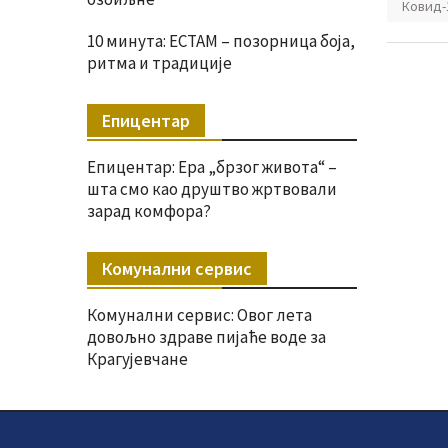
Ковид-
10 минута: ЕСТАМ – позорница боја,
ритма и традиције
Епицентар
Епицентар: Ера „брзог живота“ –
шта смо као друштво жртвовали
зарад комфора?
Комунални сервис
Комунални сервис: Овог лета
довољно здраве пијаће воде за
Крагујевчане