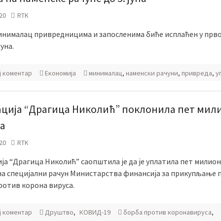
20
RTK
инималац привредницима и запосленима биће исплаћен у прво
уна.
ј коментар
Економија
минималац
,
наменски рачуни
,
привреда
,
у
ција “Драгица Николић” поклонила пет мил
а
20
RTK
ја “Драгица Николић” саопштила је да је уплатила пет милио
на специјални рачун Министарства финансија за прикупљање 
ротив корона вируса.
ј коментар
Друштво
,
КОВИД-19
борба против коронавируса
,