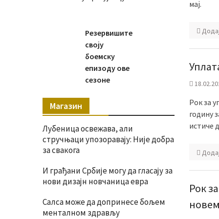
мај.
Дода
Резервишите
своју
боемску
Уплат
епизоду ове
сезоне
18.02.20
Рок за у
Магазин
годину з
истиче д
Лубеница освежава, али
стручњаци упозоравају: Није добра
за свакога
Дода
И грађани Србије могу да гласају за
нови дизајн новчаница евра
Рок за
Салса може да допринесе бољем
нове
менталном здрављу