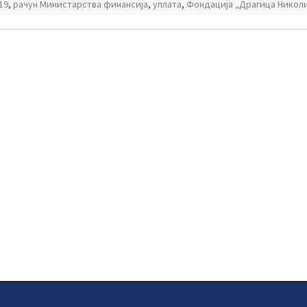
19
,
рачун Министарства финансија
,
уплата
,
Фондација „Драгица Никол