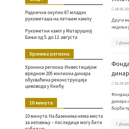
28.05.20
Раднички окупио 87 младих
рукометаша на летњем кампу
Други м
недељи ј
Рукометни камп у Матарушкој
Бањи од 5. до 12. августа
Дода
Хроника региона
Фонда
Хроника региона: Инвестицијом
динар
вредном 205 милиона динара
обухваћена реконструкција
01.04.20
цевовода у Книћу
Фондаци
динара 
10 минута
борби п
10 минута: На базенима нема места
за непажњу – последице могу бити
Дода
озбиљне