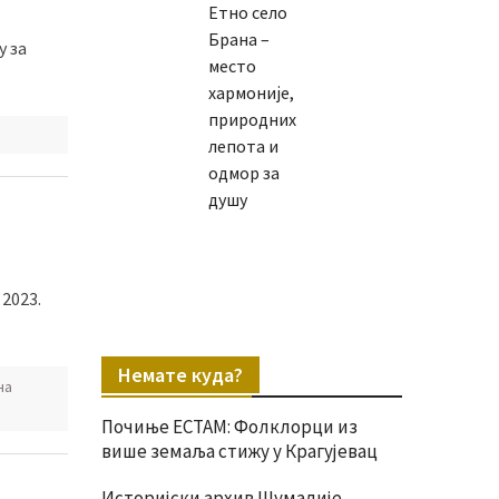
Етно село
Брана –
у за
место
хармоније,
природних
лепота и
одмор за
душу
2023.
Немате куда?
на
Почиње ЕСТАМ: Фолклорци из
више земаља стижу у Крагујевац
Историјски архив Шумадије