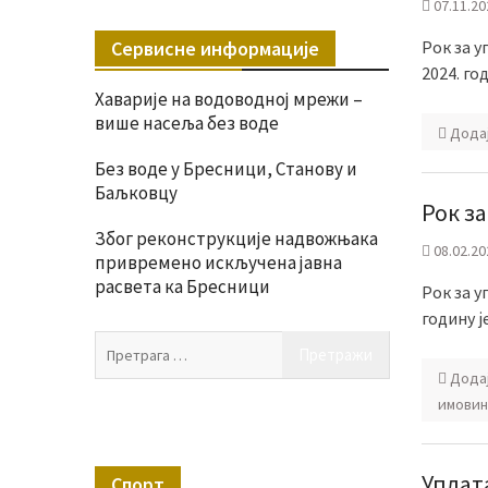
07.11.20
Сервисне информације
Рок за у
2024. го
Хаварије на водоводној мрежи –
више насеља без воде
Дода
Без воде у Бресници, Станову и
Баљковцу
Рок з
Због реконструкције надвожњака
08.02.20
привремено искључена јавна
расвета ка Бресници
Рок за у
годину ј
Претрага
за:
Дода
имовин
Уплатa
Спорт