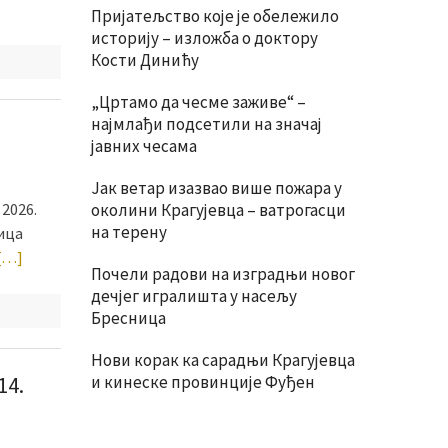
Пријатељство које је обележило
историју – изложба о доктору
Кости Динићу
„Цртамо да чесме заживе“ –
најмлађи подсетили на значај
јавних чесама
Јак ветар изазвао више пожара у
2026.
околини Крагујевца – ватрогасци
на терену
лица
[…]
Почели радови на изградњи новог
дечјег игралишта у насељу
Бресница
Нови корак ка сарадњи Крагујевца
14.
и кинеске провинције Фуђен