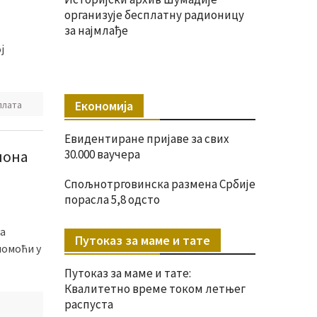
организује бесплатну радионицу
за најмлађе
ј
Економија
плата
Евидентиране пријаве за свих
иона
30.000 ваучера
Спољнотрговинска размена Србије
порасла 5,8 одсто
на
Путоказ за маме и тате
помоћи у
Путоказ за маме и тате:
Квалитетно време током летњег
распуста