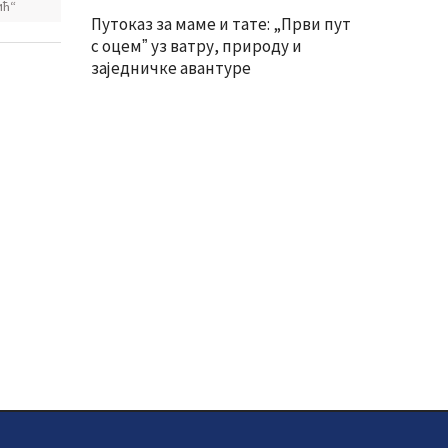
ић“
Путоказ за маме и тате: „Први пут
с оцемˮ уз ватру, природу и
заједничке авантуре