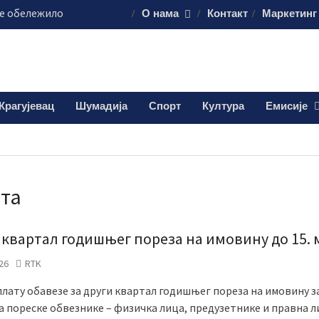
је обележило
О нама
Контакт
Маркетинг
 о доктору Кости
аживе“ – најмлађи
 јавних чесама
више пожара у
Крагујевац
Шумадија
Спорт
Култура
Емисије
 – ватрогасци на
изградњи новог
 насељу Бресница
та
 квартал годишњег пореза на имовину до 15. 
26
RTK
плату обавезе за други квартал годишњег пореза на имовину з
а пореске обвезнике – физичка лица, предузетнике и правна ли