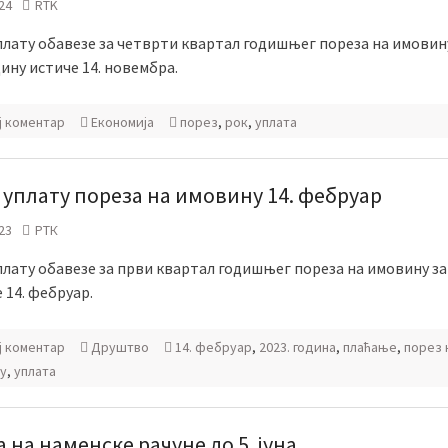
24
RTK
плату обавезе за четврти квартал годишњег пореза на имовин
дину истиче 14. новембра.
ј коментар
Економија
порез
,
рок
,
уплата
а уплату пореза на имовину 14. фебруар
23
РТК
плату обавезе за први квартал годишњег пореза на имовину за 
е 14. фебруар.
ј коментар
Друштво
14. фебруар
,
2023. година
,
плаћање
,
порез 
у
,
уплата
 на наменске рачуне до 5. јуна