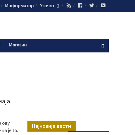
RSS
Facebook
Twitter
Youtube
Информатор
Уживо
Магазин
маја
а ову
Најновије вести
ца је 15.