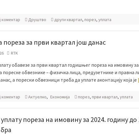
ј коментар
Друштво
други квартал
,
порез
,
уплата
а пореза за први квартал још данас
26
RTK
плату обавезе за први квартал годишњег пореза на имовину за 
а пореске обвезнике – физичка лица, предузетнике и правна 
анас, а порески обвезници треба да уплате аконтацију која је
ј коментар
Актуелно
,
Економија
порез
,
први квартал
,
уплата
 уплату пореза на имовину за 2024. годину до 
мбра