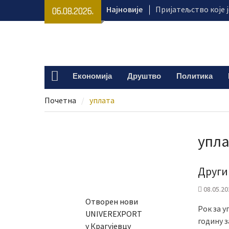
Skip
Најновије
Пријатељство које 
06.08.2026.
to
историју – изложба
content
Динићу
„Цртамо да чесме з
подсетили на значај
Јак ветар изазвао 
Економија
Друштво
Политика
Home
околини Крагујевца
терену
Почетна
уплата
Почели радови на 
дечјег игралишта у
упла
Други
08.05.20
Отворен нови
Рок за у
UNIVEREXPORT
годину з
у Крагујевцу