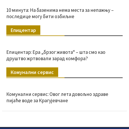
10 минута: На базенима нема места за непажњу –
последице могу бити озбиљне
Епицентар
Епицентар: Ера „брзог живота“ – шта смо као
друштво жртвовали зарад комфора?
Комунални сервис
Комунални сервис: Овог лета довољно здраве
пијаће воде за Крагујевчане