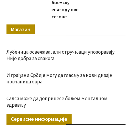
боемску
епизоду ове
сезоне
Магазин
Лубеница освежава, али стручњаци упозоравају:
Није добра за свакога
И грађани Србије могу да гласају за нови дизајн
новчаница евра
Салса може да допринесе бољем менталном
здрављу
Сервисне информације