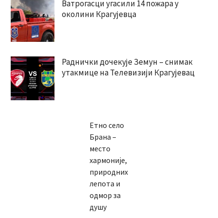
Ватрогасци угасили 14 пожара у
околини Крагујевца
Раднички дочекује Земун – снимак
утакмице на Телевизији Крагујевац
Етно село
Брана –
место
хармоније,
природних
лепота и
одмор за
душу