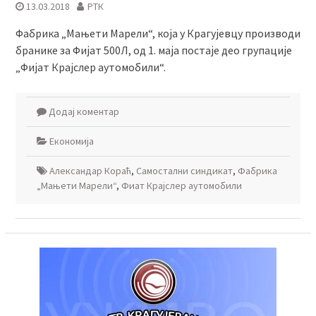
13.03.2018
РТК
Фабрика „Мањети Марели“, која у Крагујевцу производи
бранике за Фијат 500Л, од 1. маја постаје део групације
„Фијат Крајслер aутомобили“.
Додај коментар
Економија
Александар Кораћ
,
Самостални синдикат
,
Фабрика
„Мањети Марели“
,
Фиат Крајслер aутомобили