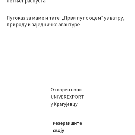
летњег распуста
Путоказ за маме и тате: „Први пут с оцемˮ уз ватру,
природу и заједничке авантуре
Отворен нови
UNIVEREXPORT
у Крагујевцу
Резервишите
своју