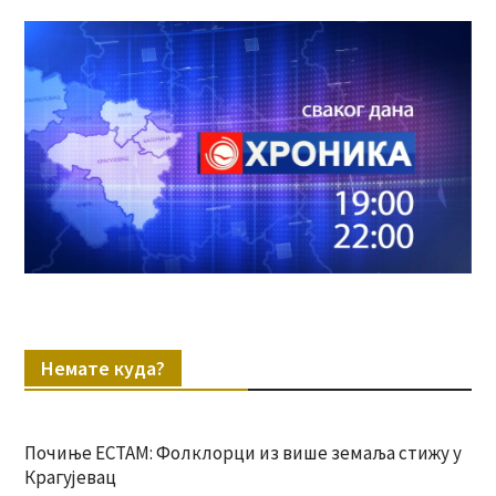
Немате куда?
Почиње ЕСТАМ: Фолклорци из више земаља стижу у
Крагујевац