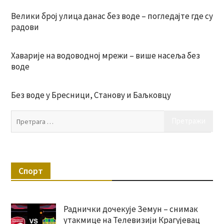
Велики број улица данас без воде – погледајте где су
радови
Хаварије на водоводној мрежи – више насеља без
воде
Без воде у Бресници, Станову и Баљковцу
Пр
за:
Спорт
Раднички дочекује Земун – снимак
утакмице на Телевизији Крагујевац