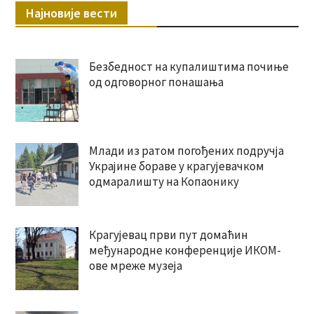
Најновије вести
Безбедност на купалиштима почиње
од одговорног понашања
Млади из ратом погођених подручја
Украјине бораве у крагујевачком
одмаралишту на Копаонику
Крагујевац први пут домаћин
међународне конференције ИКОМ-
ове мреже музеја