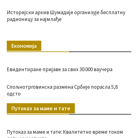
Историјски архив Шумадије организује бесплатну
радионицу за најмлађе
Економија
Евидентиране пријаве за свих 30.000 ваучера
Спољнотрговинска размена Србије порасла 5,8
одсто
Путоказ за маме и тате
Путоказ за маме и тате: Квалитетно време током