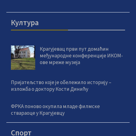
Култура
Крагујевац први пут домаћин
међународне конференције ИКОМ-
ове мреже музеја
Пријатељство које је обележило историју –
изложба о доктору Кости Динићу
ФРКА поново окупила младе филмске
ствараоце у Крагујевцу
Спорт