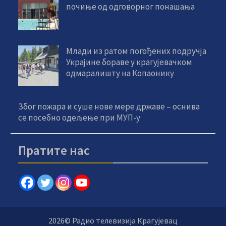
почиње од одговорног понашања
Млади из ратом погођених подручја
Украјине бораве у крагујевачком
одмаралишту на Копаонику
Због пожара и суше нове мере државе – оснива
се посебно одељење при МУП-у
Пратите нас
2026© Радио телевизија Крагујевац