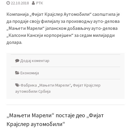
22.10.2018
РТК
Компанија „Фијат Крајслер Аутомобили“ саопштила је
да продаје своју филијалу за производњу ауто-делова
„Мањети Марели“ јапанском добављачу ауто-делова
„Калсони Кансеји корпорејшен“ за седам милијарди
долара.
Додај коментар
Економија
Фабрика „Мањети Марели“
,
Фијат Крајслер
аутомобили Србија
„Мањети Марели“ постаје део „Фијат
Крајслер aутомобили“