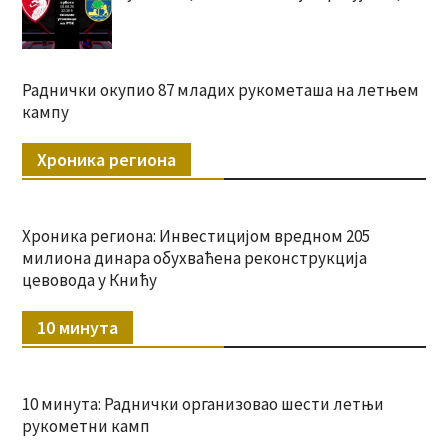
Раднички окупио 87 младих рукометаша на летњем
кампу
Хроника региона
Хроника региона: Инвестицијом вредном 205
милиона динара обухваћена реконструкција
цевовода у Книћу
10 минута
10 минута: Раднички организовао шести летњи
рукометни камп