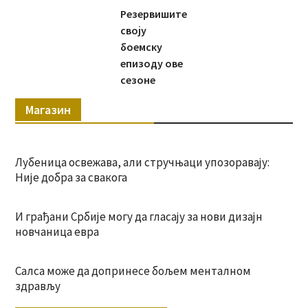
Резервишите
своју
боемску
епизоду ове
сезоне
Магазин
Лубеница освежава, али стручњаци упозоравају:
Није добра за свакога
И грађани Србије могу да гласају за нови дизајн
новчаница евра
Салса може да допринесе бољем менталном
здрављу