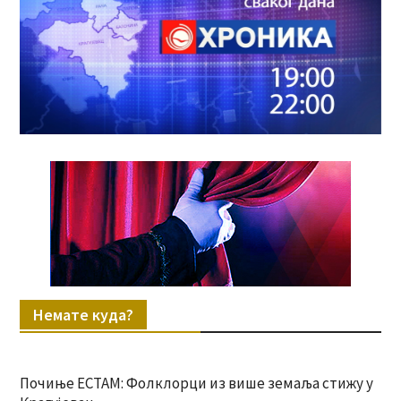
Немате куда?
Почиње ЕСТАМ: Фолклорци из више земаља стижу у