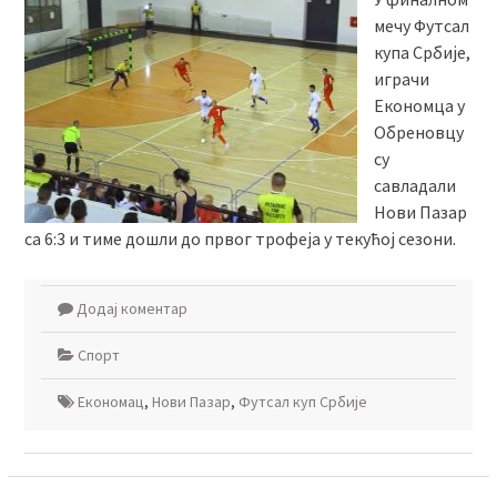
мечу Футсал
купа Србије,
играчи
Економца у
Обреновцу
су
савладали
Нови Пазар
са 6:3 и тиме дошли до првог трофеја у текућој сезони.
Додај коментар
Спорт
Економац
,
Нови Пазар
,
Футсал куп Србије