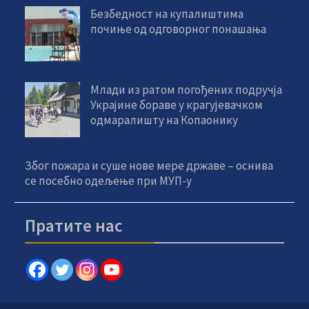
Безбедност на купалиштима
почиње од одговорног понашања
Млади из ратом погођених подручја
Украјине бораве у крагујевачком
одмаралишту на Копаонику
Због пожара и суше нове мере државе – оснива
се посебно одељење при МУП-у
Пратите нас