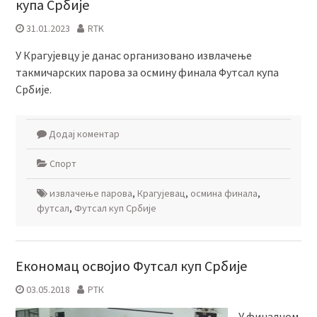
купа Србије
31.01.2023
RTK
У Крагујевцу је данас организовано извлачење
такмичарских парова за осмину финала Футсал купа
Србије.
Додај коментар
Спорт
извлачење парова
,
Крагујевац
,
осмина финала
,
футсал
,
Футсал куп Србије
Економац освојио Футсал куп Србије
03.05.2018
РТК
У финалном