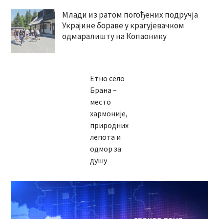
Млади из ратом погођених подручја
Украјине бораве у крагујевачком
одмаралишту на Копаонику
Етно село
Брана –
место
хармоније,
природних
лепота и
одмор за
душу