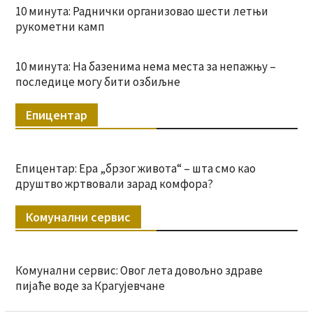
10 минута: Раднички организовао шести летњи
рукометни камп
10 минута: На базенима нема места за непажњу –
последице могу бити озбиљне
Епицентар
Епицентар: Ера „брзог живота“ – шта смо као
друштво жртвовали зарад комфора?
Комунални сервис
Комунални сервис: Овог лета довољно здраве
пијаће воде за Крагујевчане