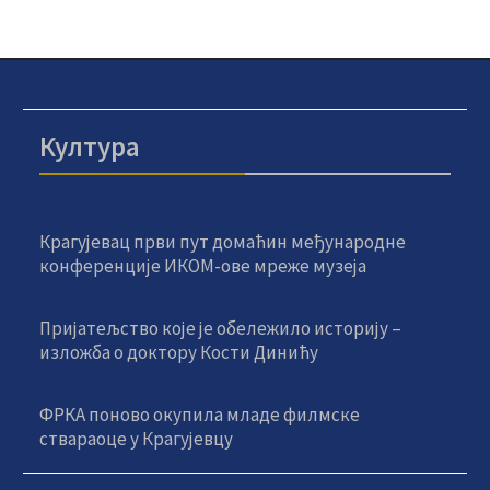
Култура
Крагујевац први пут домаћин међународне
конференције ИКОМ-ове мреже музеја
Пријатељство које је обележило историју –
изложба о доктору Кости Динићу
ФРКА поново окупила младе филмске
ствараоце у Крагујевцу