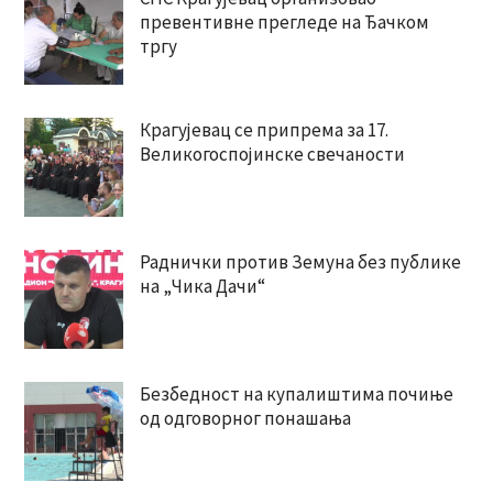
превентивне прегледе на Ђачком
тргу
Крагујевац се припрема за 17.
Великогоспојинске свечаности
Раднички против Земуна без публике
на „Чика Дачи“
Безбедност на купалиштима почиње
од одговорног понашања