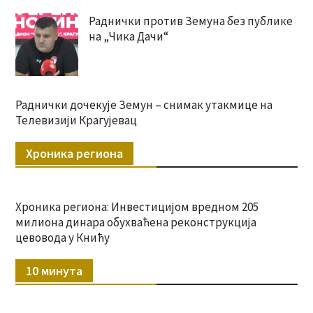
Раднички против Земуна без публике
на „Чика Дачи“
Раднички дочекује Земун – снимак утакмице на
Телевизији Крагујевац
Хроника региона
Хроника региона: Инвестицијом вредном 205
милиона динара обухваћена реконструкција
цевовода у Книћу
10 минута