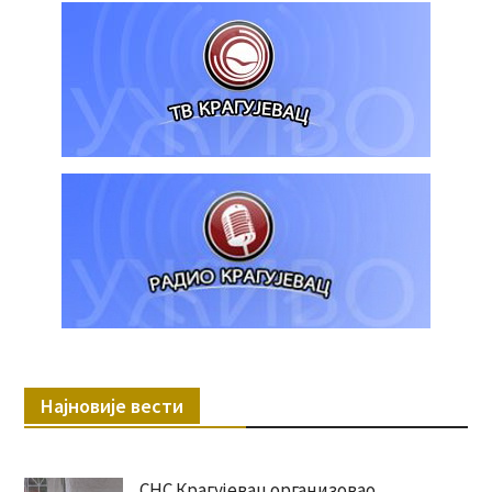
Најновије вести
СНС Крагујевац организовао