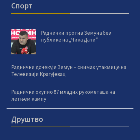
Спорт
Раднички против Земуна без
публике на „Чика Дачи“
Раднички дочекује Земун – снимак утакмице на
Телевизији Крагујевац
Раднички окупио 87 младих рукометаша на
летњем кампу
Друштво