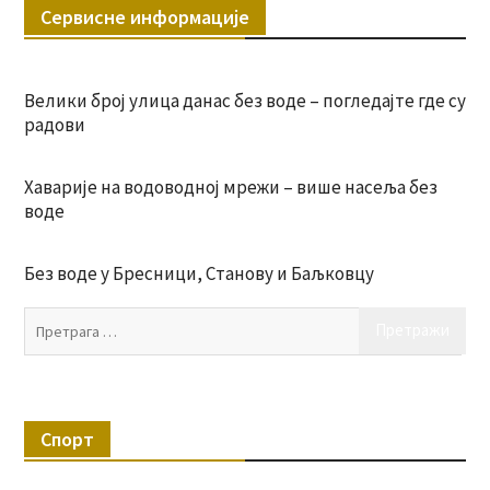
Сервисне информације
Велики број улица данас без воде – погледајте где су
радови
Хаварије на водоводној мрежи – више насеља без
воде
Без воде у Бресници, Станову и Баљковцу
Пр
за:
Спорт