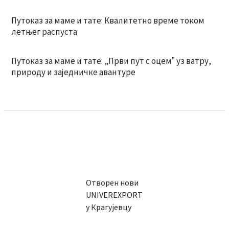
Путоказ за маме и тате: Квалитетно време током
летњег распуста
Путоказ за маме и тате: „Први пут с оцемˮ уз ватру,
природу и заједничке авантуре
Отворен нови
UNIVEREXPORT
у Крагујевцу