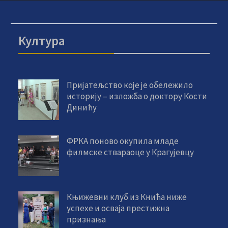
Култура
Пријатељство које је обележило
историју – изложба о доктору Кости
Динићу
ФРКА поново окупила младе
филмске ствараоце у Крагујевцу
Књижевни клуб из Кнића ниже
успехе и осваја престижна
признања