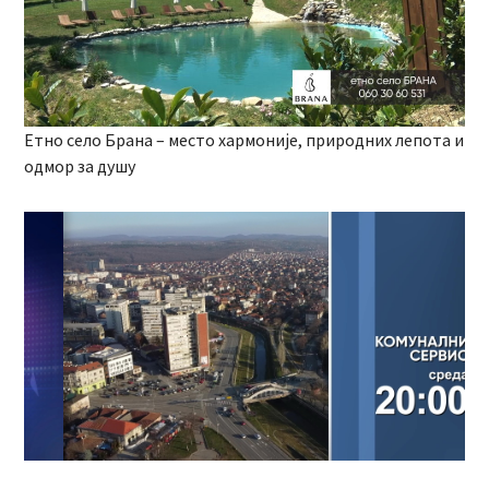
Етно село Брана – место хармоније, природних лепота и
одмор за душу