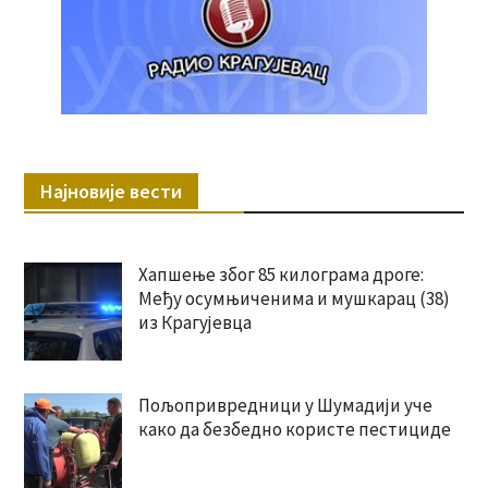
Најновије вести
Хапшење због 85 килограма дроге:
Међу осумњиченима и мушкарац (38)
из Крагујевца
Пољопривредници у Шумадији уче
како да безбедно користе пестициде