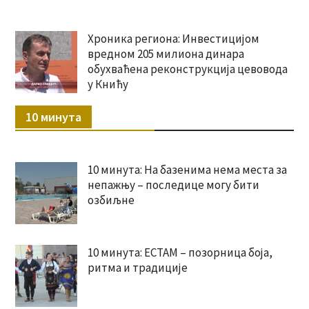
Хроника региона: Инвестицијом
вредном 205 милиона динара
обухваћена реконструкција цевовода
у Книћу
10 минута
10 минута: На базенима нема места за
непажњу – последице могу бити
озбиљне
10 минута: ЕСТАМ – позорница боја,
ритма и традиције