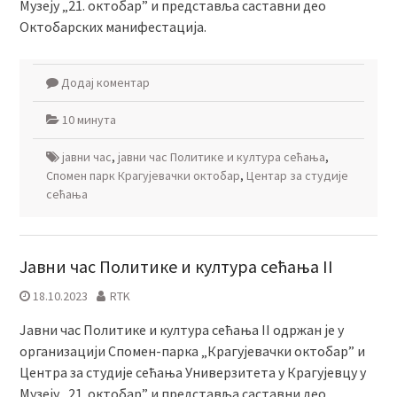
Музеју „21. октобар” и представља саставни део
Октобарских манифестација.
Додај коментар
10 минута
јавни час
,
јавни час Политике и култура сећања
,
Спомен парк Крагујевачки октобар
,
Центар за студије
сећања
Јавни час Политике и култура сећања II
18.10.2023
RTK
Јавни час Политике и култура сећања II одржан је у
организацији Спомен-парка „Крагујевачки октобар” и
Центра за студије сећања Универзитета у Крагујевцу у
Музеју „21. октобар” и представља саставни део