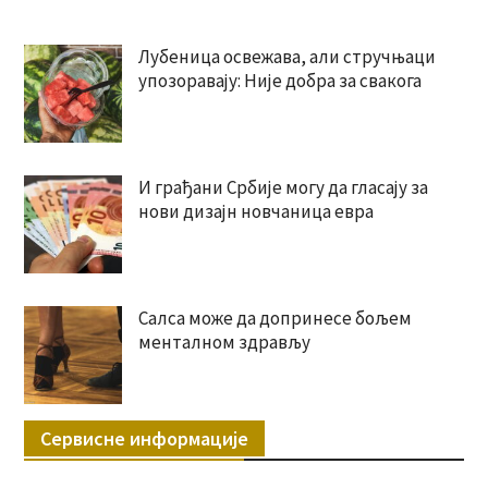
Лубеница освежава, али стручњаци
упозоравају: Није добра за свакога
И грађани Србије могу да гласају за
нови дизајн новчаница евра
Салса може да допринесе бољем
менталном здрављу
Сервисне информације