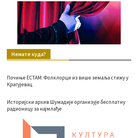
Немате куда?
Почиње ЕСТАМ: Фолклорци из више земаља стижу у
Крагујевац
Историјски архив Шумадије организује бесплатну
радионицу за најмлађе