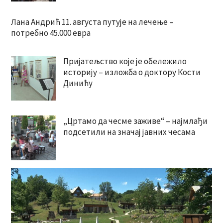
Лана Андрић 11. августа путује на лечење –
потребно 45.000 евра
Пријатељство које је обележило
историју – изложба о доктору Кости
Динићу
„Цртамо да чесме заживе“ – најмлађи
подсетили на значај јавних чесама