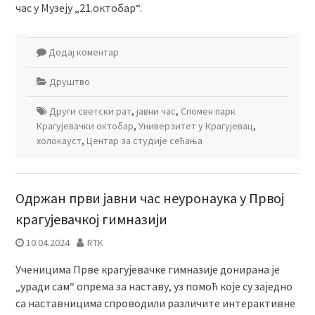
час у Музеју „21.октобар“.
Додај коментар
Друштво
Други светски рат
,
јавни час
,
Спомен парк
Крагујевачки октобар
,
Универзитет у Крагујевац
,
холокауст
,
Центар за студије сећања
Одржан први јавни час неуронаука у Првој
крагујевачкој гимназији
10.04.2024
RTK
Ученицима Прве крагујевачке гимназије донирана је
„уради сам“ опрема за наставу, уз помоћ које су заједно
са наставницима спроводили различите интерактивне