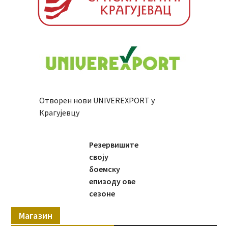
Отворен нови UNIVEREXPORT у
Крагујевцу
Резервишите
своју
боемску
епизоду ове
сезоне
Магазин