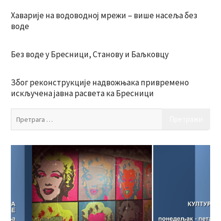
Хаварије на водоводној мрежи – више насеља без
воде
Без воде у Бресници, Станову и Баљковцу
Због реконструкције надвожњака привремено
искључена јавна расвета ка Бресници
Пр
за: