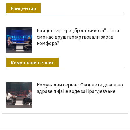
Епицентар
Епицентар: Ера „брзог живота“ – шта
смо као друштво жртвовали зарад
комфора?
Комунални сервис
Комунални сервис: Овог лета довољно
здраве пијаће воде за Крагујевчане