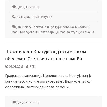
Додај коментар
Култура
,
Немате куда?
јавни час
,
Политике и културе сећања II
,
Спомен
парк Крагујевачки октобар
,
Центар за студије сећања
Црвени крст Крагујевац јавним часом
обележио Светски дан прве помоћи
09.09.2023
РТК
Градска организација Црвеног крста Крагујевац је
јавним часом који је органозован у Великом парку
обележила Светски дан прве помоћи.
Додај коментар