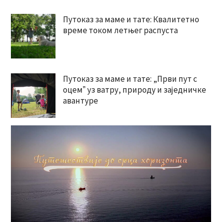
Путоказ за маме и тате: Квалитетно
време током летњег распуста
Путоказ за маме и тате: „Први пут с
оцемˮ уз ватру, природу и заједничке
авантуре