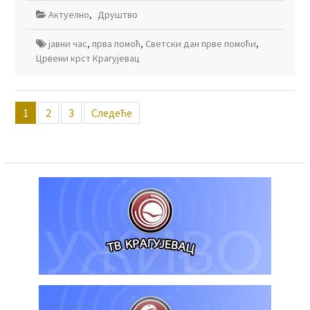
Актуелно
,
Друштво
јавни час
,
прва помоћ
,
Светски дан прве помоћи
,
Црвени крст Крагујевац
Пагинација
1
2
3
Следеће
чланака