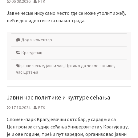
06.08.2026
РТК
Јавне чесме нису само место где се може утолити жеђ,
већ и део идентитета сваког града.
Додај коментар
Крагујевац
јавне чесме
,
јавни час
,
Цртамо да чесме заживе
,
час цртања
Јавни час политике и културе сећања
17.10.2024
РТК
Спомен-парк Крагујевачки октобар, у сарадњи са
Центром за студије сећања Универзитета у Крагујевцу,
је и ове године, трећи пут заредом, организовао јавни