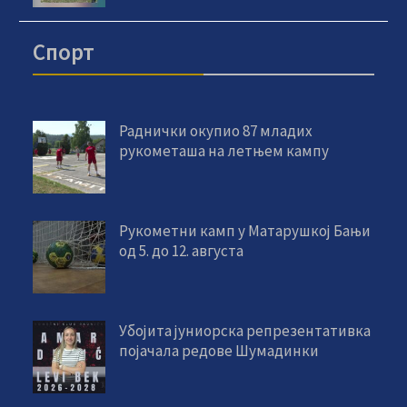
Спорт
Раднички окупио 87 младих
рукометаша на летњем кампу
Рукометни камп у Матарушкој Бањи
од 5. до 12. августа
Убојита јуниорска репрезентативка
појачала редове Шумадинки