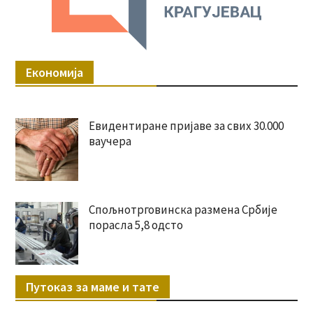
Економија
Евидентиране пријаве за свих 30.000
ваучера
Спољнотрговинска размена Србије
порасла 5,8 одсто
Путоказ за маме и тате