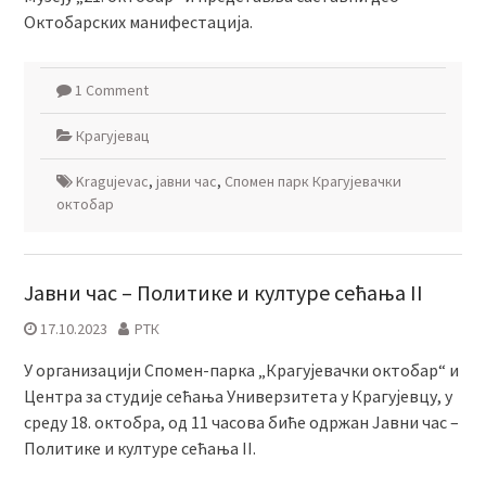
Октобарских манифестација.
1 Comment
Крагујевац
Kragujevac
,
јавни час
,
Спомен парк Крагујевачки
октобар
Јавни час – Политике и културе сећања II
17.10.2023
РТК
У организацији Спомен-парка „Крагујевачки октобар“ и
Центра за студије сећања Универзитета у Крагујевцу, у
среду 18. октобра, од 11 часова биће одржан Јавни час –
Политике и културе сећања II.