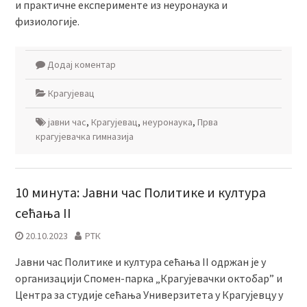
и практичне експерименте из неуронаука и
физиологије.
Додај коментар
Крагујевац
јавни час
,
Крагујевац
,
неуронаука
,
Прва
крагујевачка гимназија
10 минута: Јавни час Политике и култура
сећања II
20.10.2023
РТК
Јавни час Политике и култура сећања II одржан је у
организацији Спомен-парка „Крагујевачки октобар” и
Центра за студије сећања Универзитета у Крагујевцу у