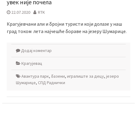
увек није почела
22.07.2020
RTK
Крагујевчани али и бројни туристи који долазе у наш
град током лета најчешће бораве на језеру Шумарице.
Додај коментар
Крагујевац
Авантура парк
,
базени
,
игралиште за децу
,
језеро
Шумарице
,
СПД Раднички