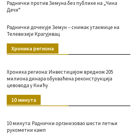
Раднички против Земуна без публике на „Чика
Дачи“
Раднички дочекује Земун – снимак утакмице на
Телевизији Крагујевац
Хроника региона
Хроника региона: Инвестицијом вредном 205
милиона динара обухваћена реконструкција
цевовода у Книћу
10 минута
10 минута: Раднички организовао шести летњи
рукометни камп