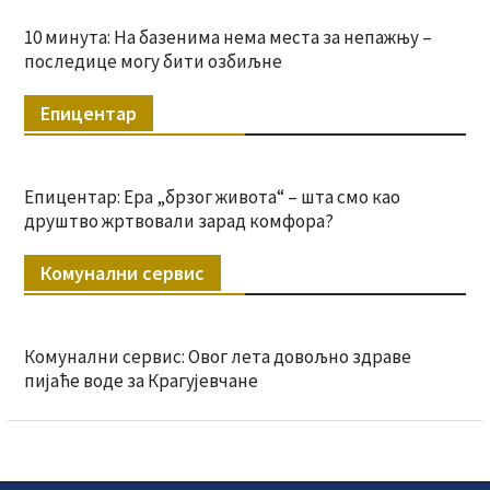
10 минута: На базенима нема места за непажњу –
последице могу бити озбиљне
Епицентар
Епицентар: Ера „брзог живота“ – шта смо као
друштво жртвовали зарад комфора?
Комунални сервис
Комунални сервис: Овог лета довољно здраве
пијаће воде за Крагујевчане