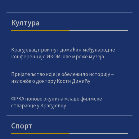
Култура
Крагујевац први пут домаћин међународне
конференције ИКОМ-ове мреже музеја
Пријатељство које је обележило историју –
изложба о доктору Кости Динићу
ФРКА поново окупила младе филмске
ствараоце у Крагујевцу
Спорт