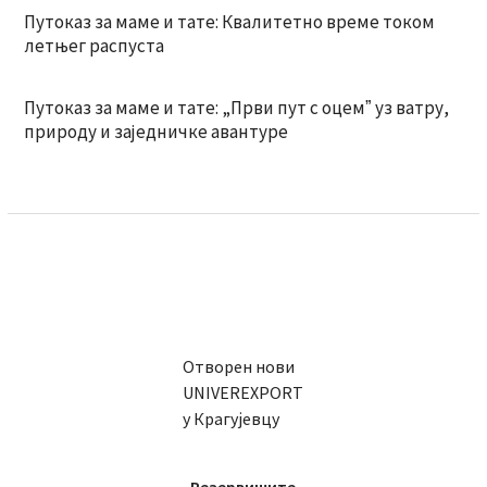
Путоказ за маме и тате: Квалитетно време током
летњег распуста
Путоказ за маме и тате: „Први пут с оцемˮ уз ватру,
природу и заједничке авантуре
Отворен нови
UNIVEREXPORT
у Крагујевцу