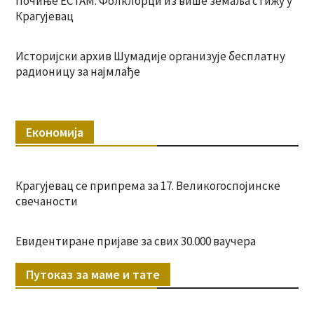
Почиње ЕСТАМ: Фолклорци из више земаља стижу у
Крагујевац
Историјски архив Шумадије организује бесплатну
радионицу за најмлађе
Економија
Крагујевац се припрема за 17. Великогоспојинске
свечаности
Евидентиране пријаве за свих 30.000 ваучера
Путоказ за маме и тате