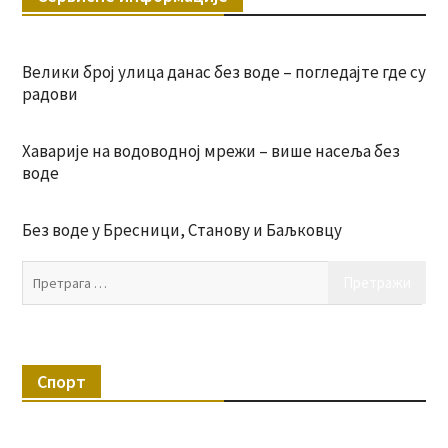
Велики број улица данас без воде – погледајте где су
радови
Хаварије на водоводној мрежи – више насеља без
воде
Без воде у Бресници, Станову и Баљковцу
Пр
за:
Спорт