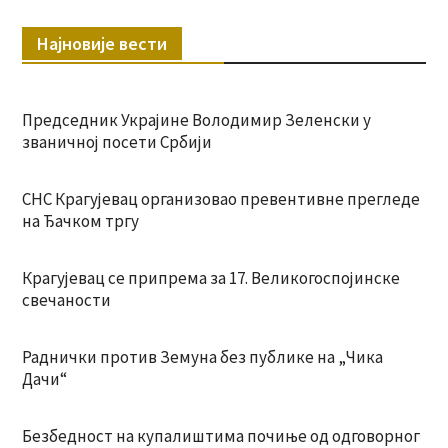
Најновије вести
Председник Украјине Володимир Зеленски у
званичној посети Србији
СНС Крагујевац организовао превентивне прегледе
на Ђачком тргу
Крагујевац се припрема за 17. Великогоспојинске
свечаности
Раднички против Земуна без публике на „Чика
Дачи“
Безбедност на купалиштима почиње од одговорног