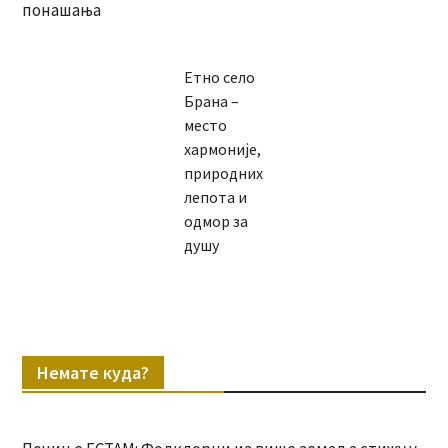
понашања
Етно село
Брана –
место
хармоније,
природних
лепота и
одмор за
душу
Немате куда?