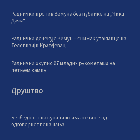
Раднички против Земуна без публике на „Чика
Дачи“
Раднички дочекује Земун – снимак утакмице на
Телевизији Крагујевац
Раднички окупио 87 младих рукометаша на
летњем кампу
Друштво
Безбедност на купалиштима почиње од
одговорног понашања