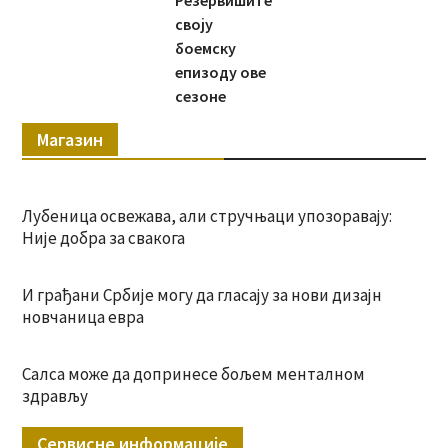
Резервишите
своју
боемску
епизоду ове
сезоне
Магазин
Лубеница освежава, али стручњаци упозоравају:
Није добра за свакога
И грађани Србије могу да гласају за нови дизајн
новчаница евра
Салса може да допринесе бољем менталном
здрављу
Сервисне информације