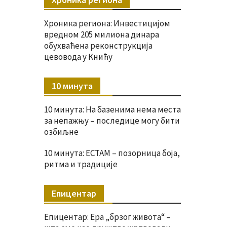
Хроника региона: Инвестицијом
вредном 205 милиона динара
обухваћена реконструкција
цевовода у Книћу
10 минута
10 минута: На базенима нема места
за непажњу – последице могу бити
озбиљне
10 минута: ЕСТАМ – позорница боја,
ритма и традиције
Епицентар
Епицентар: Ера „брзог живота“ –