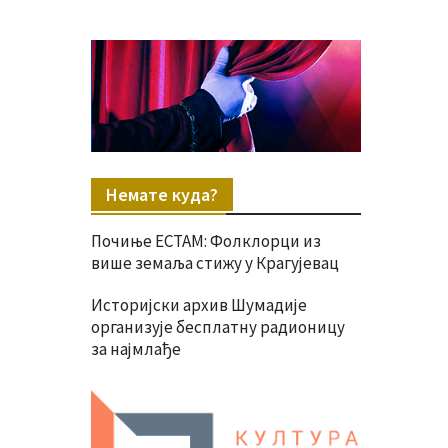
Немате куда?
Почиње ЕСТАМ: Фолклорци из
више земаља стижу у Крагујевац
Историјски архив Шумадије
организује бесплатну радионицу
за најмлађе