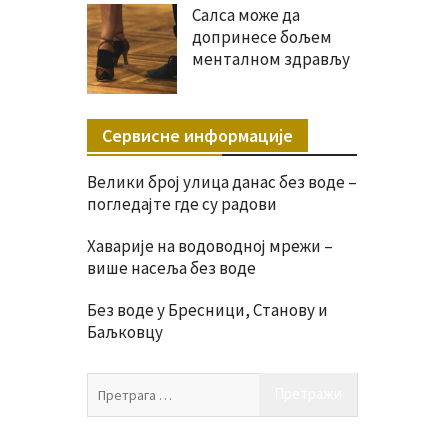
Салса може да
допринесе бољем
менталном здрављу
Сервисне информације
Велики број улица данас без воде –
погледајте где су радови
Хаварије на водоводној мрежи –
више насеља без воде
Без воде у Бресници, Станову и
Баљковцу
Претрага
за: