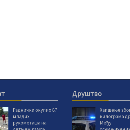
рт
Друштво
Раднички окупио 87
Хапшење због
младих
килограма др
рукометаша на
Међу
летњем кампу
осумњиченим