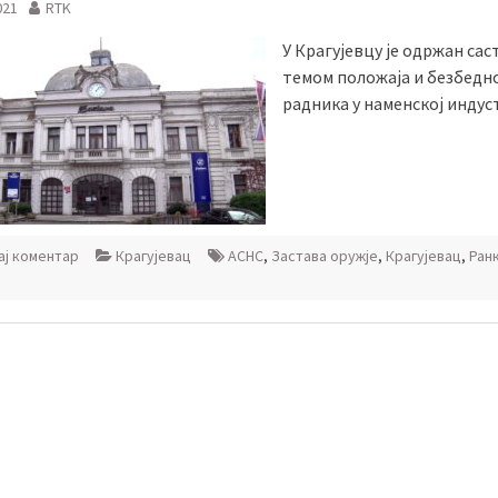
021
RTK
У Крагујевцу је одржан сас
темом положаја и безбедн
радника у наменској индус
ј коментар
Крагујевац
АСНС
,
Застава оружје
,
Крагујевац
,
Ран