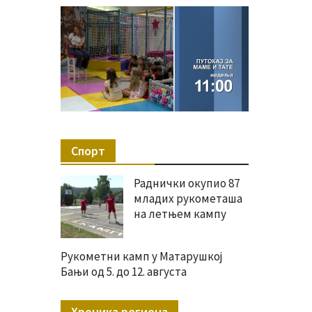
Спорт
Раднички окупио 87
младих рукометаша
на летњем кампу
Рукометни камп у Матарушкој
Бањи од 5. до 12. августа
Хроника региона