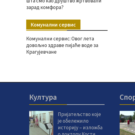
шта смо као друштво жртвовали
зарад комфора?
Комунални сервис
Комунални сервис: Овог лета
довољно здраве пијаће воде за
Крагујевчане
Култура
Спо
Пријатељство које
је обележило
историју – изложба
о доктору Кости