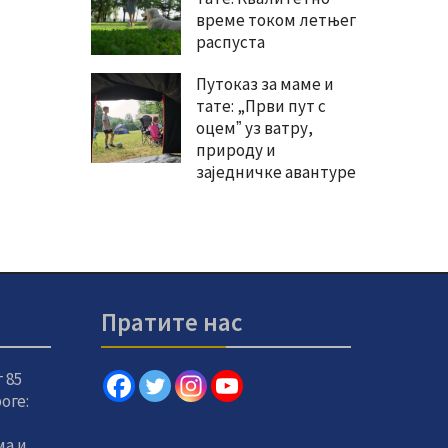
време током летњег
распуста
Путоказ за маме и
тате: „Први пут с
оцемˮ уз ватру,
природу и
заједничке авантуре
Пратите нас
 85
оге:
а и