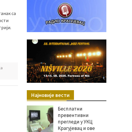
танак са
ости
трији.
ка
Најновије вести
Бесплатни
превентивни
прегледи у УКЦ
Крагујевац и ове