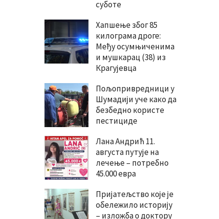
суботе
Хапшење због 85
килограма дроге:
Међу осумњиченима
и мушкарац (38) из
Крагујевца
Пољопривредници у
Шумадији уче како да
безбедно користе
пестициде
Лана Андрић 11.
августа путује на
лечење – потребно
45.000 евра
Пријатељство које је
обележило историју
– изложба о доктору