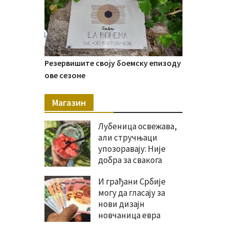
Резервишите своју боемску епизоду
ове сезоне
Магазин
Лубеница освежава,
али стручњаци
упозоравају: Није
добра за свакога
И грађани Србије
могу да гласају за
нови дизајн
новчаница евра