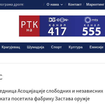
лограма дроге:
О нама
Контакт
Маркетинг
и мушкарац (38)
 Шумадији уче
ористе пестициде
уста путује на
45.000 евра
вни прегледи у
Крагујевац
Шумадија
Спорт
Култура
Емисије
ве суботе
С
едница Асоцијације слободних и независних
ката посетила фабрику Застава оружје