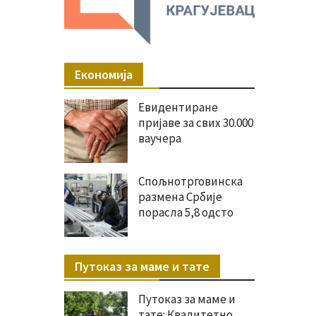
Економија
Евидентиране
пријаве за свих 30.000
ваучера
Спољнотрговинска
размена Србије
порасла 5,8 одсто
Путоказ за маме и тате
Путоказ за маме и
тате: Квалитетно