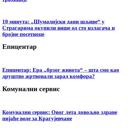
10 минута: „Шумадијски дани шљиве“ у
Страгарима окупили више од сто излагача и
бројне посетиоце
Епицентар
Епицентар: Ера „брзог живота“ – шта смо као
друштво жртвовали зарад комфора?
Комунални сервис
Комунални сервис: Овог лета довољно здраве
пијаће воде за Крагујевчане