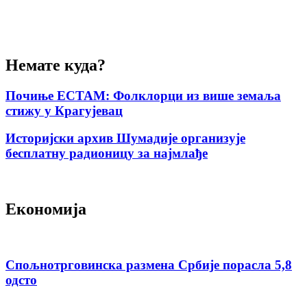
Немате куда?
Почиње ЕСТАМ: Фолклорци из више земаља
стижу у Крагујевац
Историјски архив Шумадије организује
бесплатну радионицу за најмлађе
Економија
Спољнотрговинска размена Србије порасла 5,8
одсто