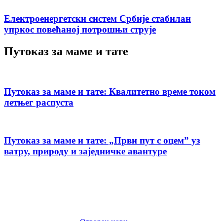
Електроенергетски систем Србије стабилан
упркос повећаној потрошњи струје
Путоказ за маме и тате
Путоказ за маме и тате: Квалитетно време током
летњег распуста
Путоказ за маме и тате: „Први пут с оцемˮ уз
ватру, природу и заједничке авантуре