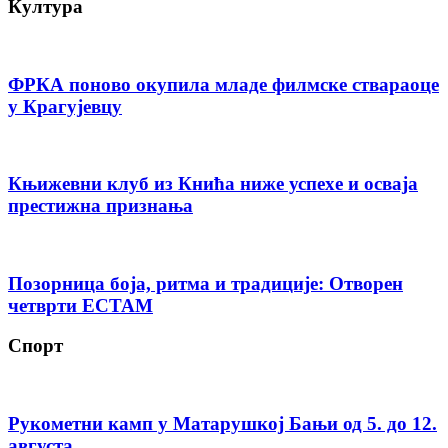
Култура
ФРКА поново окупила младе филмске ствараоце
у Крагујевцу
Књижевни клуб из Кнића ниже успехе и осваја
престижна признања
Позорница боја, ритма и традиције: Отворен
четврти ЕСТАМ
Спорт
Рукометни камп у Матарушкој Бањи од 5. до 12.
августа