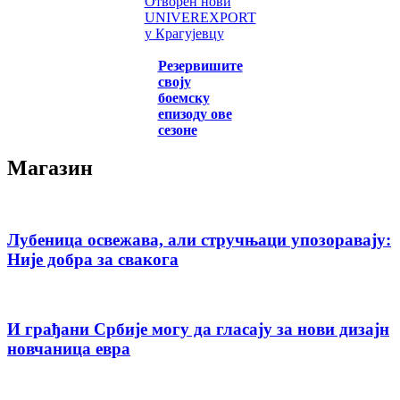
Отворен нови
UNIVEREXPORT
у Крагујевцу
Резервишите
своју
боемску
епизоду ове
сезоне
Магазин
Лубеница освежава, али стручњаци упозоравају:
Није добра за свакога
И грађани Србије могу да гласају за нови дизајн
новчаница евра