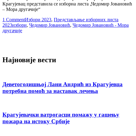
Крагујевац представила се изборна листа „Чедомир Јовановић
– Мора другачије“
1 Comment
Избори 2023
,
Представљање изборних листа
2023
избори
,
Чедомир Јовановић
,
Чедомир Јовановић - Мора
другачије
Најновије вести
Деветогодишњој Лани Андрић из Крагујевца
потребна помоћ за наставак лечења
Крагујевачки ватрогасци помажу у гашењу
пожара на истоку Србије