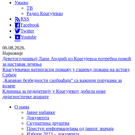
Уживо
ТВ
Радио Крагујевац
RSS
Facebook
Twitter
Youtube
06.08.2026.
Најновије
Деветогодишњој Лани Андрић из Крагујевца потребна помоћ
за наставак лечења
Крагујевачки ватрогасци помажу у гашењу пожара на истоку
Србије
„Караван безбедности саобраћаја“ са важним порукама за
возаче
Клиника за педијатрију у Крагујевцу добила нове
дијагностичке апарате
О нама
Јавне набавке
Документа
Скупштина друштва
Приступ информацијама од јавног значаја
Избори 2023 – документа