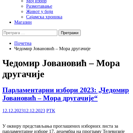
Мој избор
Размотавање
Живот у боји
Сајамска хроника
Магазин
Претрага
за:
Почетна
Чедомир Јовановић – Мора другачије
Чедомир Јовановић – Мора
другачије
Парламентарни избори 2023: „Чедомир
Јовановић – Мора другачије“
12.12.2023
12.12.2023
РТК
У оквиру представљања проглашених изборних листа за
парламентарне изборе 17. децембра на програму Телевизије