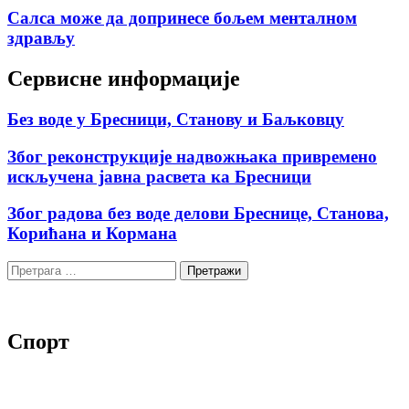
Салса може да допринесе бољем менталном
здрављу
Сервисне информације
Без воде у Бресници, Станову и Баљковцу
Због реконструкције надвожњака привремено
искључена јавна расвета ка Бресници
Због радова без воде делови Бреснице, Станова,
Корићана и Кормана
Претрага
за:
Спорт