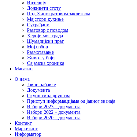
Интервју
Доживети стоту
Под Хипократовом заклетвом
Мајстори кухиње
Суграђани
Разговор с поводом
Хероји мог града
Шумадијски праг
Мој избор
Размотавање
Живот у боји
Сајамска хроника
Магазин
О нама
Јавне набавке
Документа
Скупштина друштва
Приступ информацијама од јавног значаја
Избори 2023 – документа
Избори 2022 – документа
Избори 2020 – документа
Контакт
Маркетинг
Информатор