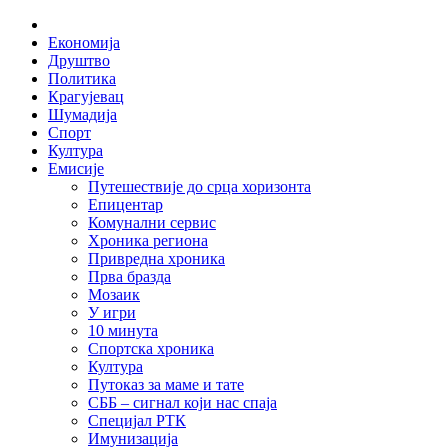
Skip
Home
to
Економија
content
Друштво
Политика
Крагујевац
Шумадија
Спорт
Култура
Емисије
Путешествије до срца хоризонта
Епицентар
Комунални сервис
Хроника региона
Привредна хроника
Прва бразда
Мозаик
У игри
10 минута
Спортска хроника
Култура
Путоказ за маме и тате
СББ – сигнал који нас спаја
Специјал РТК
Имунизација