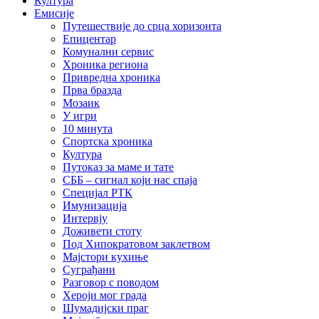
Култура
Емисије
Путешествије до срца хоризонта
Епицентар
Комунални сервис
Хроника региона
Привредна хроника
Прва бразда
Мозаик
У игри
10 минута
Спортска хроника
Култура
Путоказ за маме и тате
СББ – сигнал који нас спаја
Специјал РТК
Имунизација
Интервју
Доживети стоту
Под Хипократовом заклетвом
Мајстори кухиње
Суграђани
Разговор с поводом
Хероји мог града
Шумадијски праг