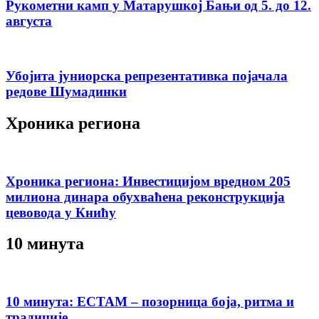
Рукометни камп у Матарушкој Бањи од 5. до 12.
августа
Убојита јуниорска репрезентативка појачала
редове Шумадинки
Хроника региона
Хроника региона: Инвестицијом вредном 205
милиона динара обухваћена реконструкција
цевовода у Книћу
10 минута
10 минута: ЕСТАМ – позорница боја, ритма и
традиције