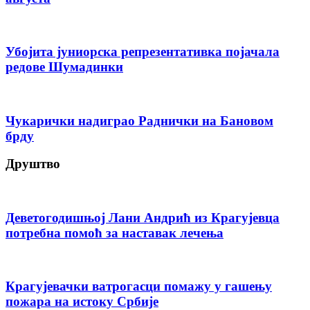
Убојита јуниорска репрезентативка појачала
редове Шумадинки
Чукарички надиграо Раднички на Бановом
брду
Друштво
Деветогодишњој Лани Андрић из Крагујевца
потребна помоћ за наставак лечења
Крагујевачки ватрогасци помажу у гашењу
пожара на истоку Србије