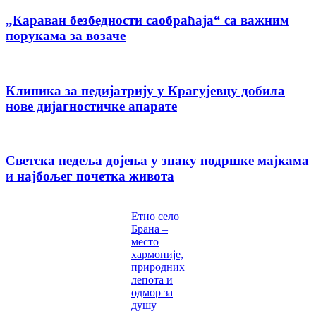
„Караван безбедности саобраћаја“ са важним
порукама за возаче
Клиника за педијатрију у Крагујевцу добила
нове дијагностичке апарате
Светска недеља дојења у знаку подршке мајкама
и најбољег почетка живота
Етно село
Брана –
место
хармоније,
природних
лепота и
одмор за
душу