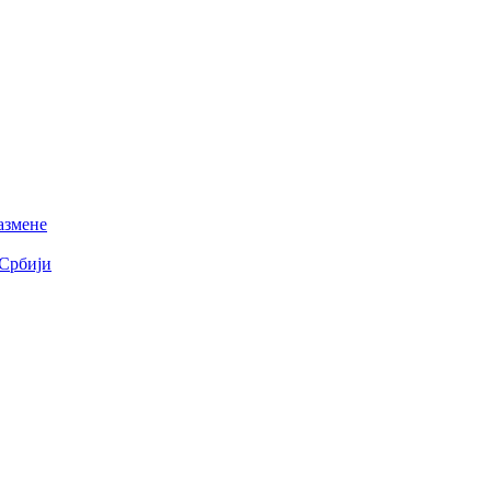
азмене
 Србији