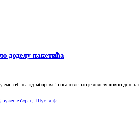
о доделу пакетића
јемо сећања од заборава”, организовало је доделу новогодишњих
дружење бораца Шумадије