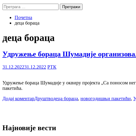
Претрага
за:
Почетна
деца бораца
деца бораца
Удружење бораца Шумадије организовал
31.12.2022
31.12.2022
РТК
Удружење бораца Шумадије у оквиру пројекта „Са поносом негу
пакетића.
Додај коментар
Друштво
деца бораца
,
новогодишњи пакетићи
,
У
Најновије вести