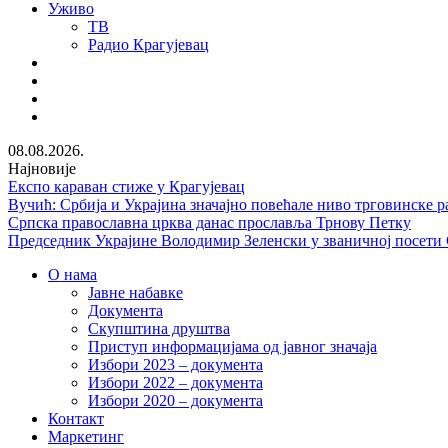
Уживо
ТВ
Радио Крагујевац
RSS
Facebook
Twitter
Youtube
08.08.2026.
Најновије
Експо караван стиже у Крагујевац
Вучић: Србија и Украјина значајно повећале ниво трговинске р
Српска православна црква данас прославља Трнову Петку
Председник Украјине Володимир Зеленски у званичној посети
О нама
Јавне набавке
Документа
Скупштина друштва
Приступ информацијама од јавног значаја
Избори 2023 – документа
Избори 2022 – документа
Избори 2020 – документа
Контакт
Маркетинг