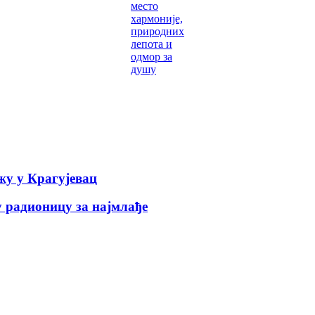
место
хармоније,
природних
лепота и
одмор за
душу
у у Крагујевац
 радионицу за најмлађе