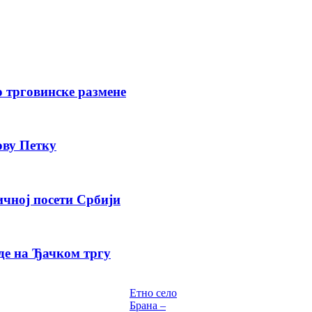
о трговинске размене
ову Петку
ичној посети Србији
де на Ђачком тргу
Етно село
Брана –