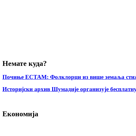
Немате куда?
Почиње ЕСТАМ: Фолклорци из више земаља стиж
Историјски архив Шумадије организује бесплатну
Економија