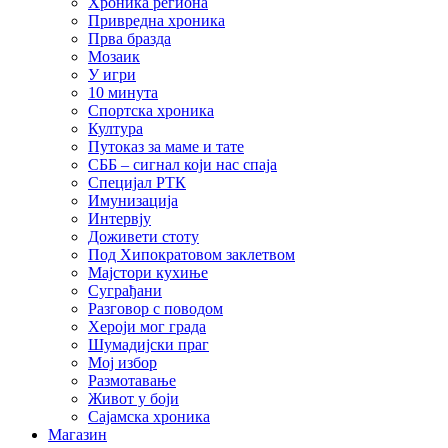
Хроника региона
Привредна хроника
Прва бразда
Мозаик
У игри
10 минута
Спортска хроника
Култура
Путоказ за маме и тате
СББ – сигнал који нас спаја
Специјал РТК
Имунизација
Интервју
Доживети стоту
Под Хипократовом заклетвом
Мајстори кухиње
Суграђани
Разговор с поводом
Хероји мог града
Шумадијски праг
Мој избор
Размотавање
Живот у боји
Сајамска хроника
Магазин