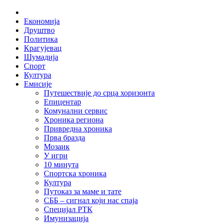
Skip
Home
to
Економија
content
Друштво
Политика
Крагујевац
Шумадија
Спорт
Култура
Емисије
Путешествије до срца хоризонта
Епицентар
Комунални сервис
Хроника региона
Привредна хроника
Прва бразда
Мозаик
У игри
10 минута
Спортска хроника
Култура
Путоказ за маме и тате
СББ – сигнал који нас спаја
Специјал РТК
Имунизација