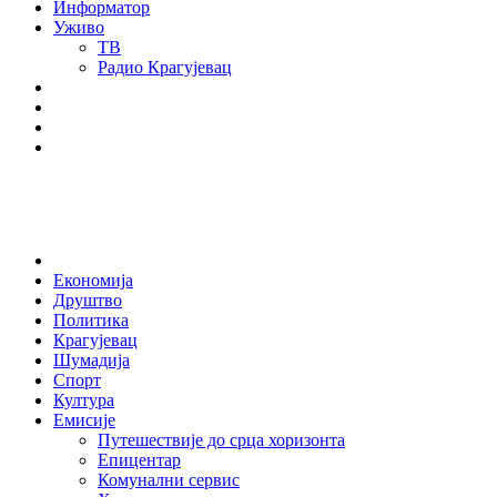
Информатор
Уживо
ТВ
Радио Крагујевац
RSS
Facebook
Twitter
Youtube
Home
Економија
Друштво
Политика
Крагујевац
Шумадија
Спорт
Култура
Емисије
Путешествије до срца хоризонта
Епицентар
Комунални сервис