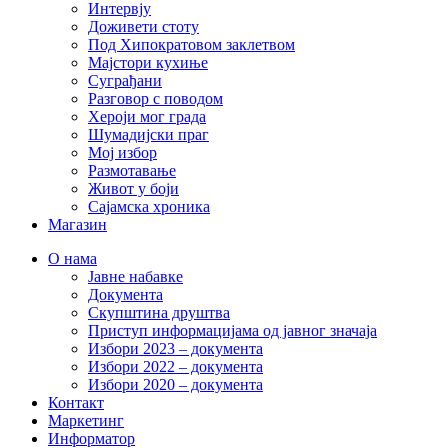
Интервју
Доживети стоту
Под Хипократовом заклетвом
Мајстори кухиње
Суграђани
Разговор с поводом
Хероји мог града
Шумадијски праг
Мој избор
Размотавање
Живот у боји
Сајамска хроника
Магазин
О нама
Јавне набавке
Документа
Скупштина друштва
Приступ информацијама од јавног значаја
Избори 2023 – документа
Избори 2022 – документа
Избори 2020 – документа
Контакт
Маркетинг
Информатор