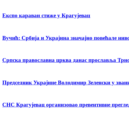
Експо караван стиже у Крагујевац
Вучић: Србија и Украјина значајно повећале нив
Српска православна црква данас прославља Трн
Председник Украјине Володимир Зеленски у зван
СНС Крагујевац организовао превентивне прегле