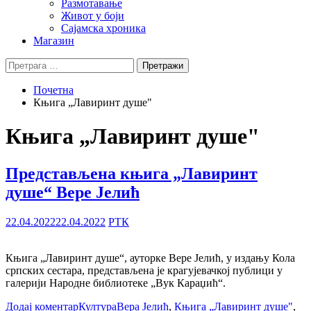
Размотавање
Живот у боји
Сајамска хроника
Магазин
Претрага
за:
Почетна
Књига „Лавиринт душе"
Књига „Лавиринт душе"
Представљена књига „Лавиринт
душе“ Вере Јелић
22.04.2022
22.04.2022
РТК
Књига „Лавиринт душе“, ауторке Вере Јелић, у издању Кола
српских сестара, представљена је крагујевачкој публици у
галерији Народне библиотеке „Вук Караџић“.
Додај коментар
Култура
Вера Јелић
,
Књига „Лавиринт душе"
,