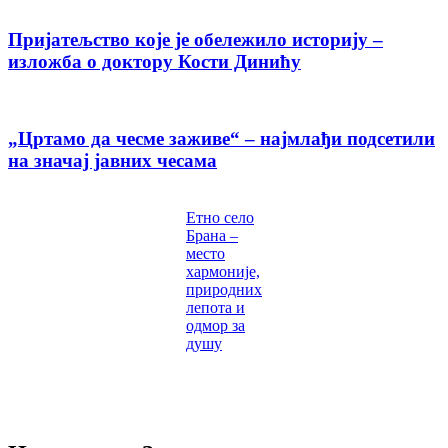
Пријатељство које је обележило историју –
изложба о доктору Кости Динићу
„Цртамо да чесме заживе“ – најмлађи подсетили
на значај јавних чесама
Етно село
Брана –
место
хармоније,
природних
лепота и
одмор за
душу