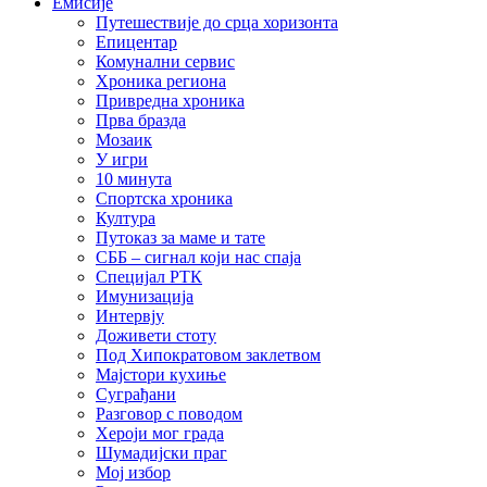
Емисије
Путешествије до срца хоризонта
Епицентар
Комунални сервис
Хроника региона
Привредна хроника
Прва бразда
Мозаик
У игри
10 минута
Спортска хроника
Култура
Путоказ за маме и тате
СББ – сигнал који нас спаја
Специјал РТК
Имунизација
Интервју
Доживети стоту
Под Хипократовом заклетвом
Мајстори кухиње
Суграђани
Разговор с поводом
Хероји мог града
Шумадијски праг
Мој избор