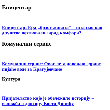
Епицентар
Епицентар: Ера „брзог живота“ – шта смо као
друштво жртвовали зарад комфора?
Комунални сервис
Комунални сервис: Овог лета довољно здраве
пијаће воде за Крагујевчане
Култура
Пријатељство које је обележило историју –
изложба о доктору Кости Динићу