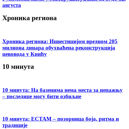
августа
Хроника региона
Хроника региона: Инвестицијом вредном 205
милиона динара обухваћена реконструкција
цевовода у Книћу
10 минута
10 минута: На базенима нема места за непажњу
– последице могу бити озбиљне
10 минута: ЕСТАМ – позорница боја, ритма и
традиције