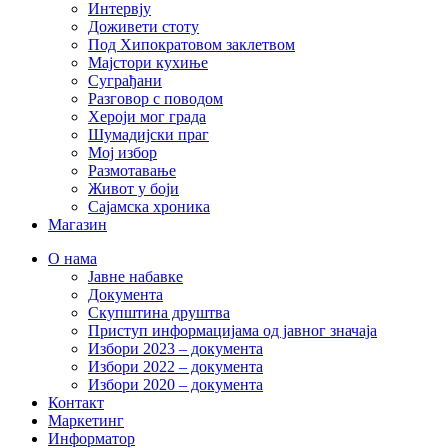
Интервју
Доживети стоту
Под Хипократовом заклетвом
Мајстори кухиње
Суграђани
Разговор с поводом
Хероји мог града
Шумадијски праг
Мој избор
Размотавање
Живот у боји
Сајамска хроника
Магазин
О нама
Јавне набавке
Документа
Скупштина друштва
Приступ информацијама од јавног значаја
Избори 2023 – документа
Избори 2022 – документа
Избори 2020 – документа
Контакт
Маркетинг
Информатор