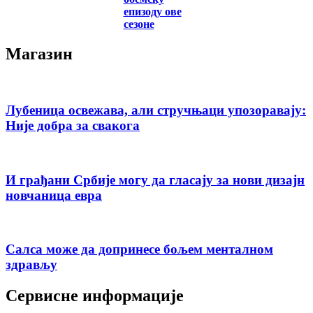
епизоду ове
сезоне
Магазин
Лубеница освежава, али стручњаци упозоравају:
Није добра за свакога
И грађани Србије могу да гласају за нови дизајн
новчаница евра
Салса може да допринесе бољем менталном
здрављу
Сервисне информације