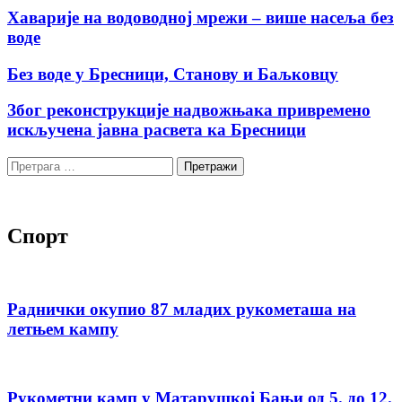
Хаварије на водоводној мрежи – више насеља без
воде
Без воде у Бресници, Станову и Баљковцу
Због реконструкције надвожњака привремено
искључена јавна расвета ка Бресници
Претрага
за:
Спорт
Раднички окупио 87 младих рукометаша на
летњем кампу
Рукометни камп у Матарушкој Бањи од 5. до 12.