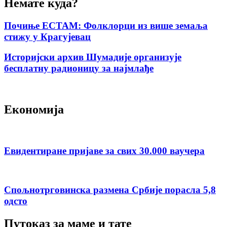
Немате куда?
Почиње ЕСТАМ: Фолклорци из више земаља
стижу у Крагујевац
Историјски архив Шумадије организује
бесплатну радионицу за најмлађе
Економија
Евидентиране пријаве за свих 30.000 ваучера
Спољнотрговинска размена Србије порасла 5,8
одсто
Путоказ за маме и тате