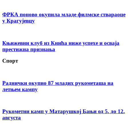
ФРКА поново окупила младе филмске ствараоце
у Крагујевцу
Књижевни клуб из Кнића ниже успехе и осваја
престижна признања
Спорт
Раднички окупио 87 младих рукометаша на
летњем кампу
Рукометни камп у Матарушкој Бањи од 5. до 12.
августа