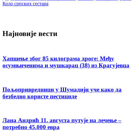
Коло српских сестара
Најновије вести
Хапшење због 85 килограма дроге: Међу
осумњиченима и мушкарац (38) из Крагујевца
Пољопривредници у Шумадији уче како да
безбедно користе пестициде
Лана Андрић 11. августа путује на лечење –
потребно 45.000 евра