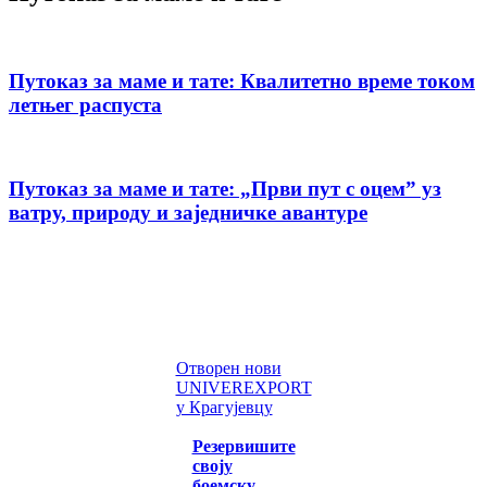
Путоказ за маме и тате: Квалитетно време током
летњег распуста
Путоказ за маме и тате: „Први пут с оцемˮ уз
ватру, природу и заједничке авантуре
Отворен нови
UNIVEREXPORT
у Крагујевцу
Резервишите
своју
боемску