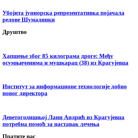
Убојита јуниорска репрезентативка појачала
редове Шумадинки
Друштво
Хапшење због 85 килограма дроге: Међу
осумњиченима и мушкарац (38) из Крагујевца
Институт за информационе технологије добио
новог директора
Деветогодишњој Лани Андрић из Крагујевца
потребна помоћ за наставак лечења
Пратите нас