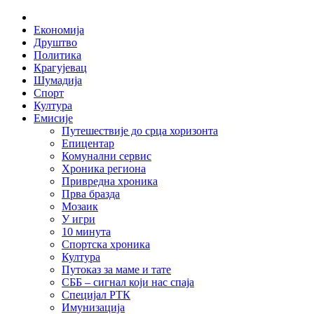
Skip
Home
to
Економија
content
Друштво
Политика
Крагујевац
Шумадија
Спорт
Култура
Емисије
Путешествије до срца хоризонта
Епицентар
Комунални сервис
Хроника региона
Привредна хроника
Прва бразда
Мозаик
У игри
10 минута
Спортска хроника
Култура
Путоказ за маме и тате
СББ – сигнал који нас спаја
Специјал РТК
Имунизација