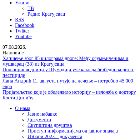
Уживо
ТВ
Радио Крагујевац
RSS
Facebook
Twitter
Youtube
07.08.2026.
Најновије
Хапшење због 85 килограма дроге: Међу осумњиченима и
мушкарац (38) из Крагујевца
Пољопривредници у Шумадији уче како да безбедно користе
пестициде
Лана Андрић 11. августа путује на лечење – потребно 45.000
евра
Пријатељство које је обележило историју – изложба о доктору
Кости Динићу
О нама
Јавне набавке
Документа
Скупштина друштва
Приступ информацијама од јавног значаја
Избори 2023 – документа