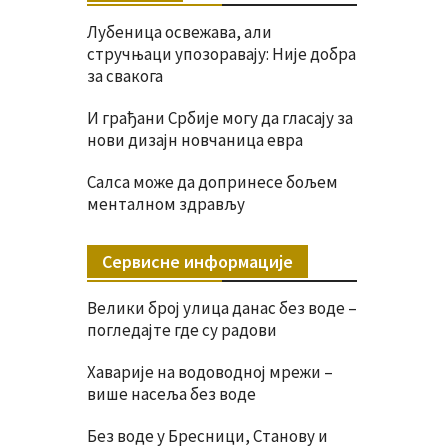
Лубеница освежава, али
стручњаци упозоравају: Није добра
за свакога
И грађани Србије могу да гласају за
нови дизајн новчаница евра
Салса може да допринесе бољем
менталном здрављу
Сервисне информације
Велики број улица данас без воде –
погледајте где су радови
Хаварије на водоводној мрежи –
више насеља без воде
Без воде у Бресници, Станову и