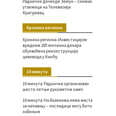
Раднички дочекује Земун – снимак
утакмице на Телевизији
Крагујевац
Хроника региона
Хроника региона: Инвестицијом
вредном 205 милиона динара
обухваћена реконструкција
цевовода у Книћу
10 минута
10 минута: Раднички организовао
шести летњи рукометни камп
10 минута: На базенима нема места
за непажњу – последице могу бити
озбиљне