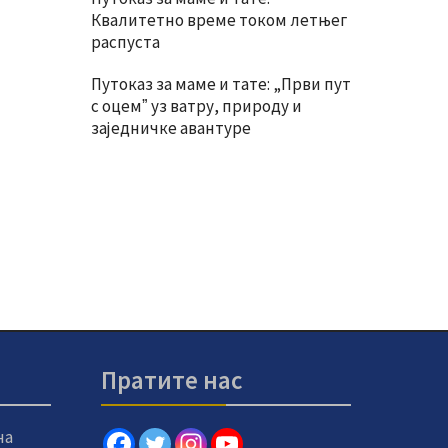
Квалитетно време током летњег
распуста
Путоказ за маме и тате: „Први пут
с оцемˮ уз ватру, природу и
заједничке авантуре
Пратите нас
на