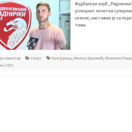
Фудбалски клуб „Раднички“
успешног почетка суперли
сезоне, наставио је са пој
тима.
ј коментар
Спорт
Крагујевац
,
Милош Брновић
,
Момчило Раш
ки 1923