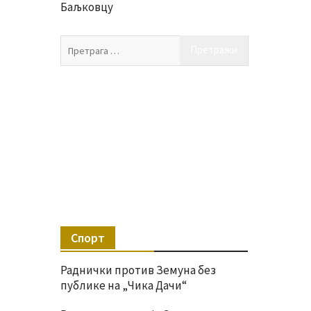
Баљковцу
Претрага
за:
Спорт
Раднички против Земуна без
публике на „Чика Дачи“