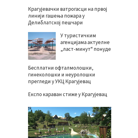
Крагујевачки ватрогасци на првој
линији гашења пожара у
Делиблатској пешчари
У туристичким
агенцијама актуелне
„ласт-минут“ понуде
Бесплатни офталмолошки,
гинеколошки и неуролошки
прегледи у УКЦ Крагујевац
Експо караван стиже у Крагујевац