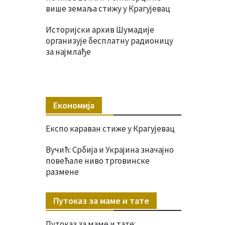
више земаља стижу у Крагујевац
Историјски архив Шумадије
организује бесплатну радионицу
за најмлађе
Економија
Експо караван стиже у Крагујевац
Вучић: Србија и Украјина значајно
повећале ниво трговинске
размене
Путоказ за маме и тате
Путоказ за маме и тате: