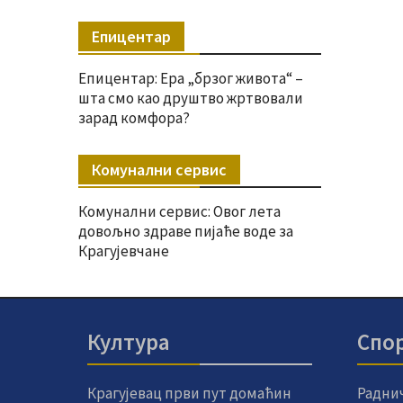
Епицентар
Епицентар: Ера „брзог живота“ –
шта смо као друштво жртвовали
зарад комфора?
Комунални сервис
Комунални сервис: Овог лета
довољно здраве пијаће воде за
Крагујевчане
Култура
Спо
Крагујевац први пут домаћин
Радни