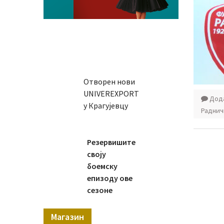
Отворен нови
UNIVEREXPORT
Дода
у Крагујевцу
Раднич
Резервишите
своју
боемску
епизоду ове
сезоне
Магазин