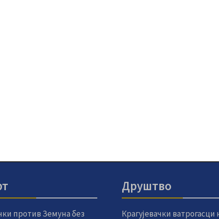
рт
Друштво
чки против Земуна без
Крагујевачки ватрогасци 