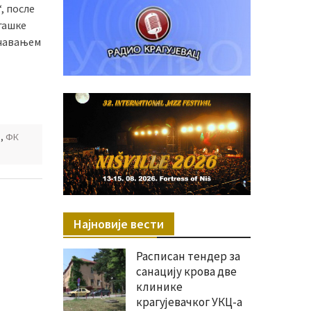
, после
гашке
ачавањем
о
,
ФК
Најновије вести
Расписан тендер за
санацију крова две
клинике
крагујевачког УКЦ-а