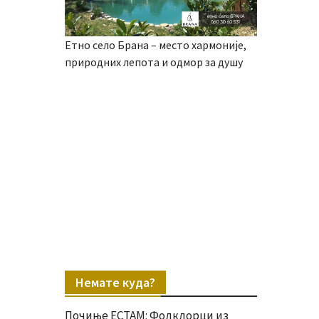
Етно село Брана – место хармоније,
природних лепота и одмор за душу
Немате куда?
Почиње ЕСТАМ: Фолклорци из