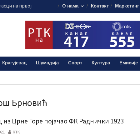
гасци на првој
О нама
Контакт
Маркетинг
ра у
ари
цијама актуелне
е
олошки,
ролошки прегледи
Крагујевац
Шумадија
Спорт
Култура
Емисије
санацију крова
евачког УКЦ-а
ош Брновић
ц из Црне Горе појачао ФК Раднички 1923
021
RTK