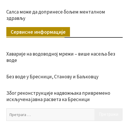
Салса може да допринесе бољем менталном
здрављу
Сервисне информације
Хаварије на водоводној мрежи – више насеља без
воде
Без воде у Бресници, Станову и Баљковцу
Због реконструкције надвожњака привремено
искључена јавна расвета ка Бресници
Пр
за: