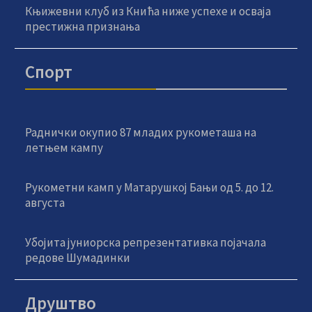
Књижевни клуб из Кнића ниже успехе и осваја
престижна признања
Спорт
Раднички окупио 87 младих рукометаша на
летњем кампу
Рукометни камп у Матарушкој Бањи од 5. до 12.
августа
Убојита јуниорска репрезентативка појачала
редове Шумадинки
Друштво