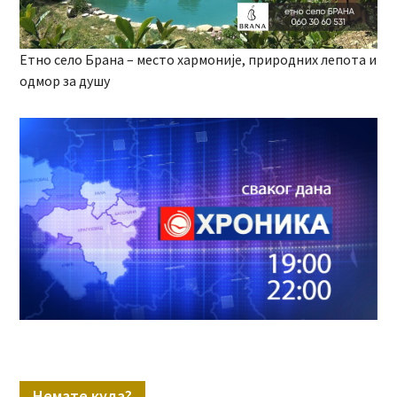
Етно село Брана – место хармоније, природних лепота и
одмор за душу
Немате куда?