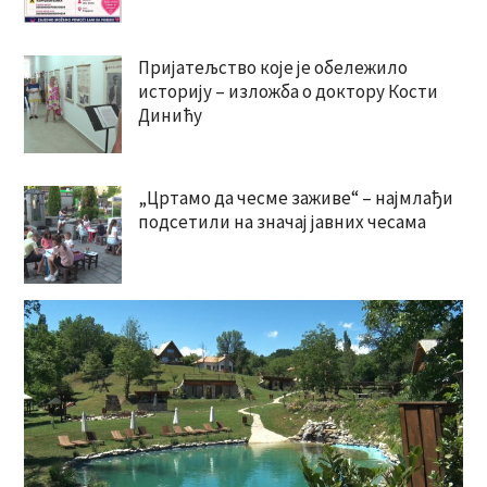
Пријатељство које је обележило
историју – изложба о доктору Кости
Динићу
„Цртамо да чесме заживе“ – најмлађи
подсетили на значај јавних чесама