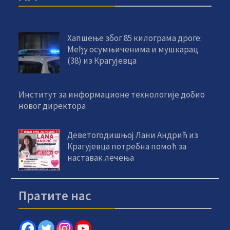
Хапшење због 85 килограма дроге:
Међу осумњиченима и мушкарац
(38) из Крагујевца
Институт за информационе технологије добио
новог директора
Деветогодишњој Лани Андрић из
Крагујевца потребна помоћ за
наставак лечења
Пратите нас