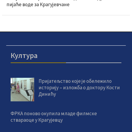
пијаће воде за Крагујевчане
Култура
Пријатељство које је обележило
историју – изложба о доктору Кости
Динићу
ФРКА поново окупила младе филмске
ствараоце у Крагујевцу