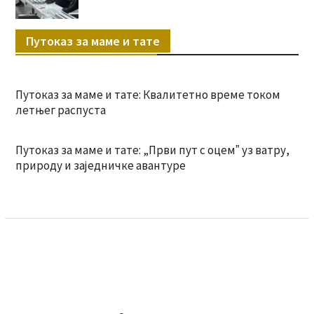
Путоказ за маме и тате
Путоказ за маме и тате: Квалитетно време током
летњег распуста
Путоказ за маме и тате: „Први пут с оцемˮ уз ватру,
природу и заједничке авантуре