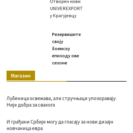
Отворен нови
UNIVEREXPORT
у Крагујевцу
Резервишите
своју
боемску
епизоду ове
сезоне
Магазин
Лубеница освежава, али стручњаци упозоравају:
Није добра за свакога
И грађани Србије могу да гласају за нови дизајн
новчаница евра