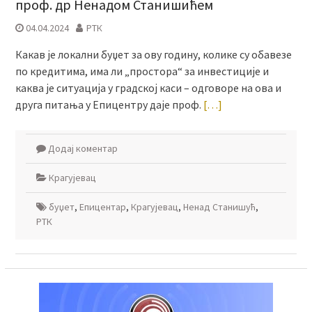
проф. др Ненадом Станишићем
04.04.2024
РТК
Какав је локални буџет за ову годину, колике су обавезе
по кредитима, има ли „простора“ за инвестиције и
каква је ситуација у градској каси – одговоре на ова и
друга питања у Епицентру даје проф.
[…]
Додај коментар
Крагујевац
буџет
,
Епицентар
,
Крагујевац
,
Ненад Станишућ
,
РТК