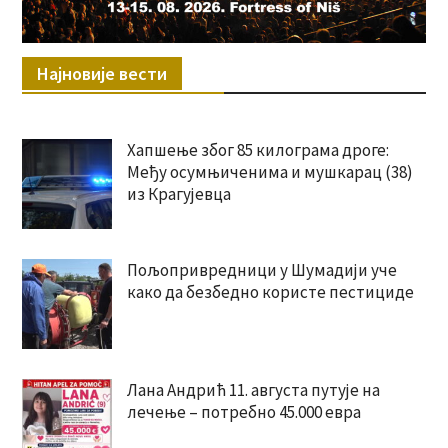
Најновије вести
Хапшење због 85 килограма дроге:
Међу осумњиченима и мушкарац (38)
из Крагујевца
Пољопривредници у Шумадији уче
како да безбедно користе пестициде
Лана Андрић 11. августа путује на
лечење – потребно 45.000 евра