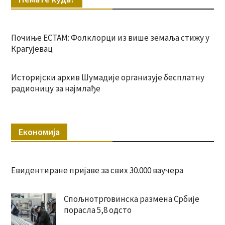
Почиње ЕСТАМ: Фолклорци из више земаља стижу у
Крагујевац
Историјски архив Шумадије организује бесплатну
радионицу за најмлађе
Економија
Евидентиране пријаве за свих 30.000 ваучера
Спољнотрговинска размена Србије
порасла 5,8 одсто