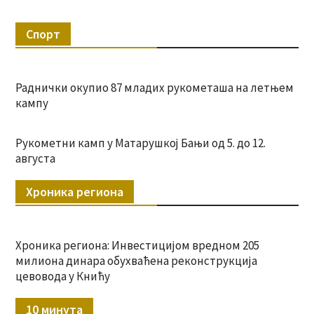
Спорт
Раднички окупио 87 младих рукометаша на летњем
кампу
Рукометни камп у Матарушкој Бањи од 5. до 12.
августа
Хроника региона
Хроника региона: Инвестицијом вредном 205
милиона динара обухваћена реконструкција
цевовода у Книћу
10 минута