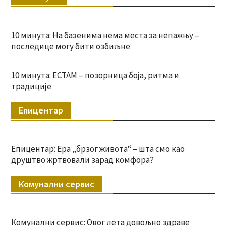
10 минута: На базенима нема места за непажњу –
последице могу бити озбиљне
10 минута: ЕСТАМ – позорница боја, ритма и
традиције
Епицентар
Епицентар: Ера „брзог живота“ – шта смо као
друштво жртвовали зарад комфора?
Комунални сервис
Комунални сервис: Овог лета довољно здраве