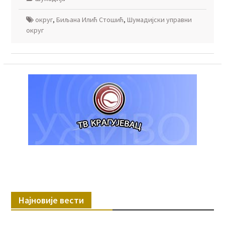
oкруг
,
Биљана Илић Стошић
,
Шумадијски управни
округ
Најновије вести