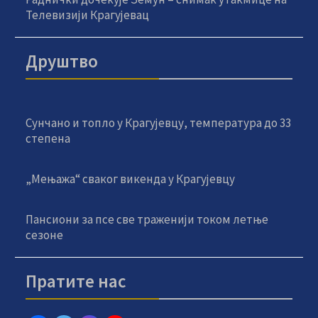
Телевизији Крагујевац
Друштво
Сунчано и топло у Крагујевцу, температура до 33
степена
„Мењажа“ сваког викенда у Крагујевцу
Пансиони за псе све траженији током летње
сезоне
Пратите нас