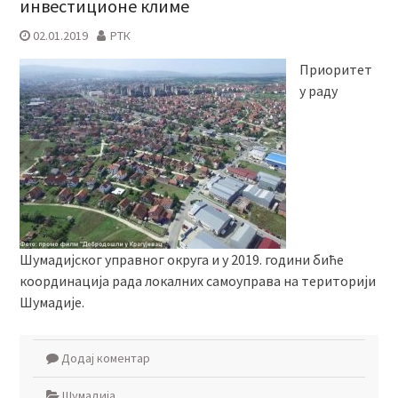
инвестиционе климе
02.01.2019
РТК
Приоритет
у раду
Шумадијског управног округа и у 2019. години биће
координација рада локалних самоуправа на територији
Шумадије.
Додај коментар
Шумадија