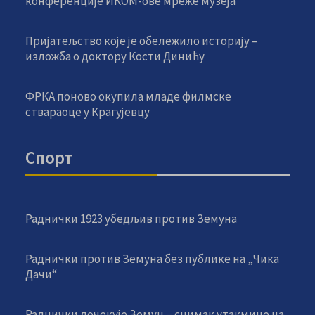
конференције ИКОМ-ове мреже музеја
Пријатељство које је обележило историју –
изложба о доктору Кости Динићу
ФРКА поново окупила младе филмске
ствараоце у Крагујевцу
Спорт
Раднички 1923 убедљив против Земуна
Раднички против Земуна без публике на „Чика
Дачи“
Раднички дочекује Земун – снимак утакмице на