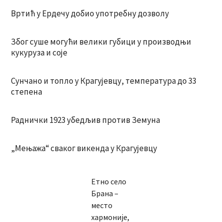
Вртић у Ердечу добио употребну дозволу
Због суше могући велики губици у производњи
кукуруза и соје
Сунчано и топло у Крагујевцу, температура до 33
степена
Раднички 1923 убедљив против Земуна
„Мењажа“ сваког викенда у Крагујевцу
Етно село
Брана –
место
хармоније,