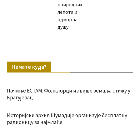
природних
лепота и
одмор за
душу
Немате куда?
Почиње ЕСТАМ: Фолклорци из више земаља стижу у
Крагујевац
Историјски архив Шумадије организује бесплатну
радионицу за најмлађе