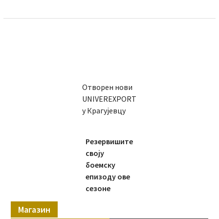
Отворен нови
UNIVEREXPORT
у Крагујевцу
Резервишите
своју
боемску
епизоду ове
сезоне
Магазин