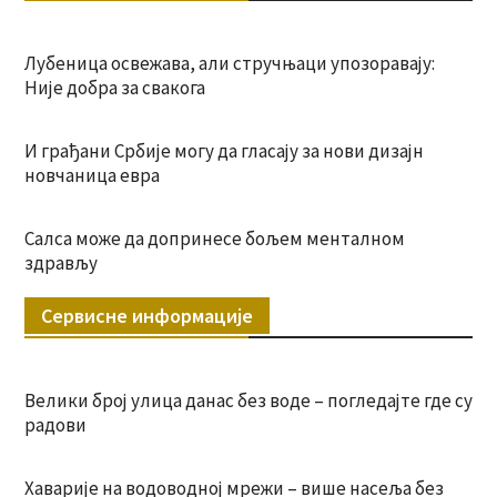
Лубеница освежава, али стручњаци упозоравају:
Није добра за свакога
И грађани Србије могу да гласају за нови дизајн
новчаница евра
Салса може да допринесе бољем менталном
здрављу
Сервисне информације
Велики број улица данас без воде – погледајте где су
радови
Хаварије на водоводној мрежи – више насеља без