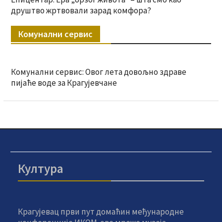
друштво жртвовали зарад комфора?
Комунални сервис
Комунални сервис: Овог лета довољно здраве
пијаће воде за Крагујевчане
Култура
Крагујевац први пут домаћин међународне