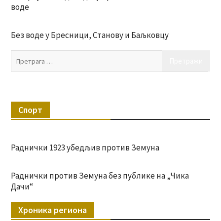
воде
Без воде у Бресници, Станову и Баљковцу
Пр
за:
Спорт
Раднички 1923 убедљив против Земуна
Раднички против Земуна без публике на „Чика
Дачи“
Хроника региона