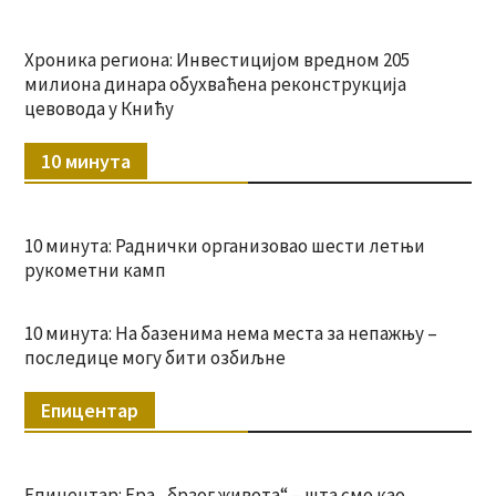
Хроника региона: Инвестицијом вредном 205
милиона динара обухваћена реконструкција
цевовода у Книћу
10 минута
10 минута: Раднички организовао шести летњи
рукометни камп
10 минута: На базенима нема места за непажњу –
последице могу бити озбиљне
Епицентар
Епицентар: Ера „брзог живота“ – шта смо као