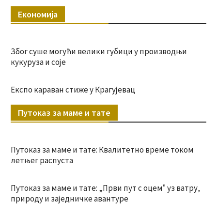
Економија
Због суше могући велики губици у производњи
кукуруза и соје
Експо караван стиже у Крагујевац
Путоказ за маме и тате
Путоказ за маме и тате: Квалитетно време током
летњег распуста
Путоказ за маме и тате: „Први пут с оцемˮ уз ватру,
природу и заједничке авантуре