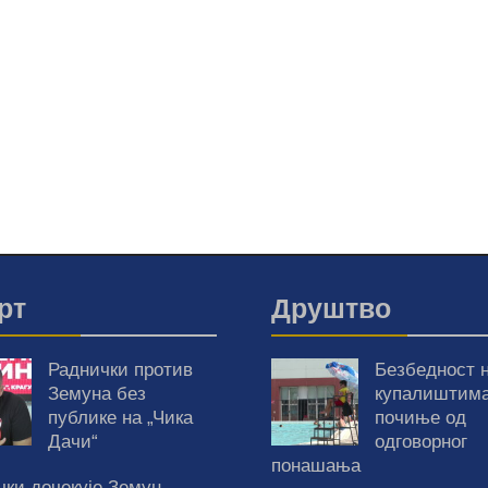
рт
Друштво
Раднички против
Безбедност 
Земуна без
купалиштим
публике на „Чика
почиње од
Дачи“
одговорног
понашања
чки дочекује Земун –