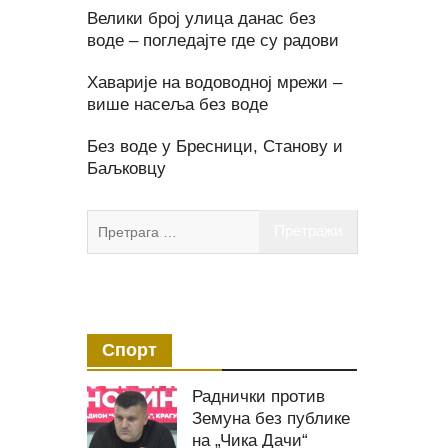
Велики број улица данас без
воде – погледајте где су радови
Хаварије на водоводној мрежи –
више насеља без воде
Без воде у Бресници, Станову и
Баљковцу
Претрага
за:
Спорт
Раднички против
Земуна без публике
на „Чика Дачи“