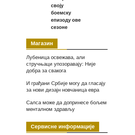
своју
боемску
епизоду ове
сезоне
Магазин
Лубеница освежава, али
стручњаци упозоравају: Није
добра за свакога
И грађани Србије могу да гласају
за нови дизајн новчаница евра
Салса може да допринесе бољем
менталном здрављу
Сервисне информације