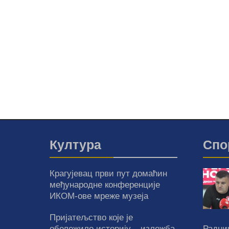
Култура
Спо
Крагујевац први пут домаћин
међународне конференције
ИКОМ-ове мреже музеја
Пријатељство које је
обележило историју – изложба
Радни