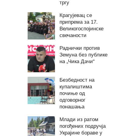
тргу
Крагујевац се
припрема за 17.
Великогоспојинске
свечаности
Раднички против
Земуна без публике
на „Чика Дачи“
Безбедност на
купалиштима
почиње од
одговорног
понашања
Млади из ратом
погођених подручја
Украјине бораве у