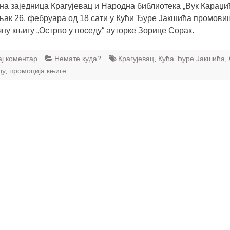
а заједница Крагујевац и Народна библиотека „Вук Караџић
ак 26. фебруара од 18 сати у Кући Ђуре Јакшића промови
чну књигу „Острво у поседу“ ауторке Зорице Сорак.
ај коментар
Немате куда?
Крагујевац
,
Кућа Ђуре Јакшића
,
ду
,
промоција књиге