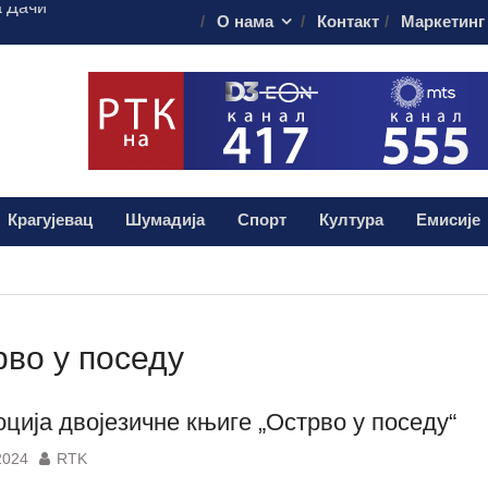
купалиштима
О нама
Контакт
Маркетинг
ворног понашања
 организовао
егледе на Ђачком
рипрема за 17.
ке свечаности
в Земуна без
Крагујевац
Шумадија
Спорт
Култура
Емисије
а Дачи“
рво у поседу
ција двојезичне књиге „Острво у поседу“
2024
RTK