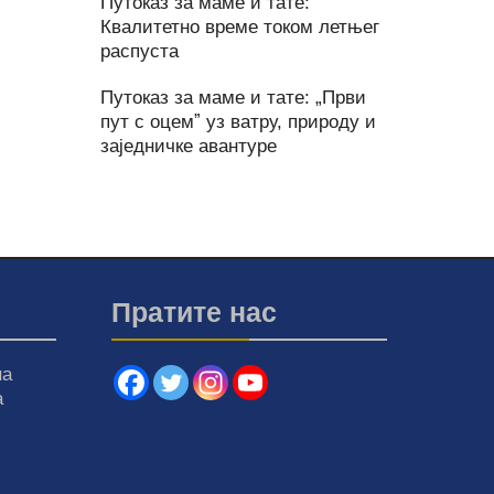
Путоказ за маме и тате:
Квалитетно време током летњег
распуста
Путоказ за маме и тате: „Први
пут с оцемˮ уз ватру, природу и
заједничке авантуре
Пратите нас
на
а