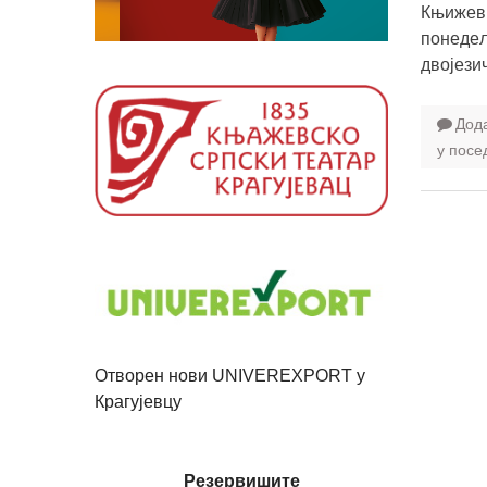
Књижевн
понедељ
двојези
Дод
у посе
Отворен нови UNIVEREXPORT у
Крагујевцу
Резервишите