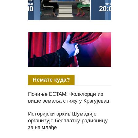
Немате куда?
Почиње ЕСТАМ: Фолклорци из
више земаља стижу у Крагујевац
Историјски архив Шумадије
организује бесплатну радионицу
за најмлађе