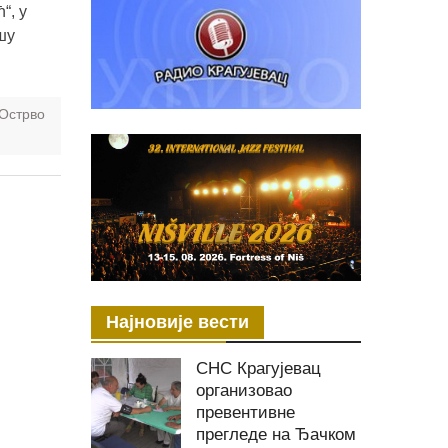
“, у
шу
Острво
Најновије вести
СНС Крагујевац
организовао
превентивне
прегледе на Ђачком