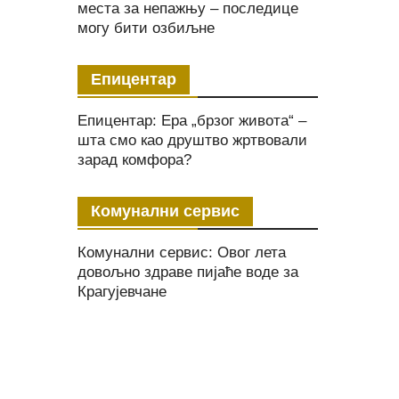
места за непажњу – последице
могу бити озбиљне
Епицентар
Епицентар: Ера „брзог живота“ –
шта смо као друштво жртвовали
зарад комфора?
Комунални сервис
Комунални сервис: Овог лета
довољно здраве пијаће воде за
Крагујевчане