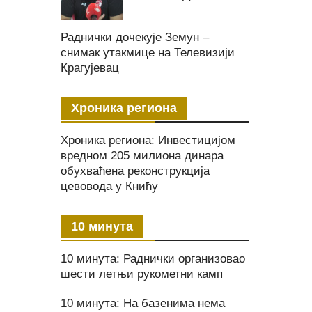
Раднички дочекује Земун –
снимак утакмице на Телевизији
Крагујевац
Хроника региона
Хроника региона: Инвестицијом
вредном 205 милиона динара
обухваћена реконструкција
цевовода у Книћу
10 минута
10 минута: Раднички организовао
шести летњи рукометни камп
10 минута: На базенима нема