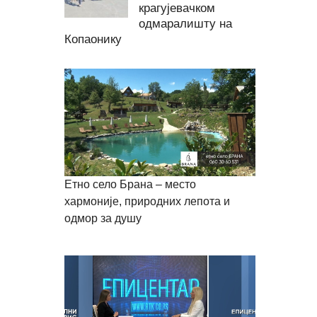
крагујевачком
одмаралишту на
Копаонику
Етно село Брана – место
хармоније, природних лепота и
одмор за душу