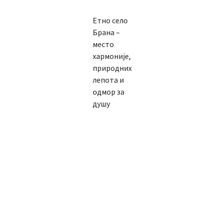
Етно село
Брана –
место
хармоније,
природних
лепота и
одмор за
душу