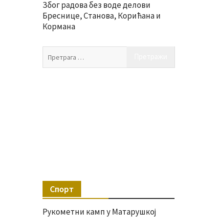
Због радова без воде делови
Бреснице, Станова, Корићана и
Кормана
Претрага
за:
Спорт
Рукометни камп у Матарушкој