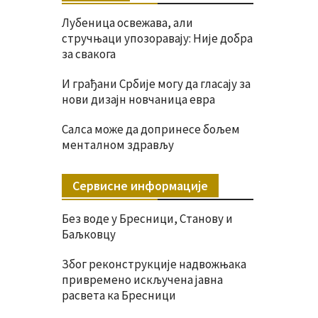
Лубеница освежава, али
стручњаци упозоравају: Није добра
за свакога
И грађани Србије могу да гласају за
нови дизајн новчаница евра
Салса може да допринесе бољем
менталном здрављу
Сервисне информације
Без воде у Бресници, Станову и
Баљковцу
Због реконструкције надвожњака
привремено искључена јавна
расвета ка Бресници