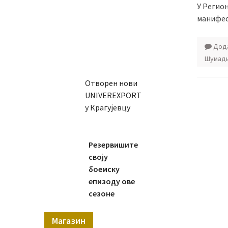
У Регио
манифес
Дода
Шумади
Отворен нови
UNIVEREXPORT
у Крагујевцу
Резервишите
своју
боемску
епизоду ове
сезоне
Магазин