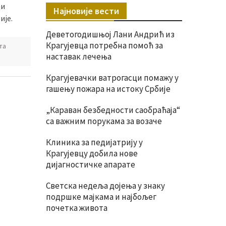
ци
Најновије вести
ије.
Деветогодишњој Лани Андрић из
Крагујевца потребна помоћ за
та
наставак лечења
Крагујевачки ватрогасци помажу у
гашењу пожара на истоку Србије
„Караван безбедности саобраћаја“
са важним порукама за возаче
Клиника за педијатрију у
Крагујевцу добила нове
дијагностичке апарате
Светска недеља дојења у знаку
подршке мајкама и најбољег
почетка живота