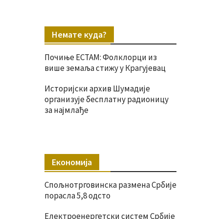
Немате куда?
Почиње ЕСТАМ: Фолклорци из
више земаља стижу у Крагујевац
Историјски архив Шумадије
организује бесплатну радионицу
за најмлађе
Економија
Спољнотрговинска размена Србије
порасла 5,8 одсто
Електроенергетски систем Србије