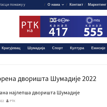
гасци помажу у
О нама
Контакт
Маркетинг
стоку Србије
ти саобраћаја“
 за возаче
ију у Крагујевцу
остичке апарате
ни Андрић из
а помоћ за
Крагујевац
Шумадија
Спорт
Култура
Емисије
рена дворишта Шумадије 2022
ана најлепша дворишта Шумадије
022
РТК