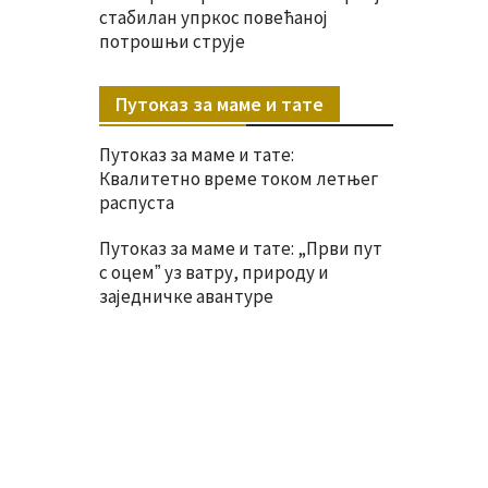
стабилан упркос повећаној
потрошњи струје
Путоказ за маме и тате
Путоказ за маме и тате:
Квалитетно време током летњег
распуста
Путоказ за маме и тате: „Први пут
с оцемˮ уз ватру, природу и
заједничке авантуре