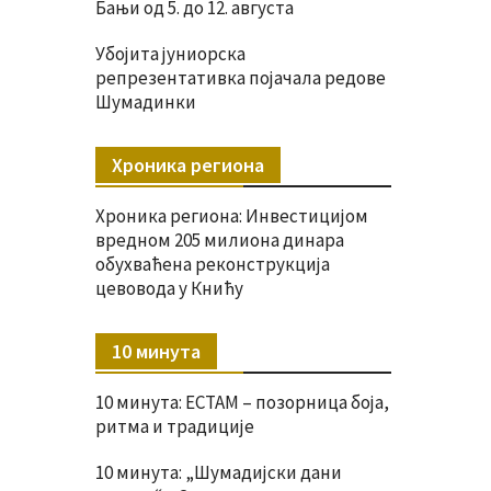
Бањи од 5. до 12. августа
Убојита јуниорска
репрезентативка појачала редове
Шумадинки
Хроника региона
Хроника региона: Инвестицијом
вредном 205 милиона динара
обухваћена реконструкција
цевовода у Книћу
10 минута
10 минута: ЕСТАМ – позорница боја,
ритма и традиције
10 минута: „Шумадијски дани