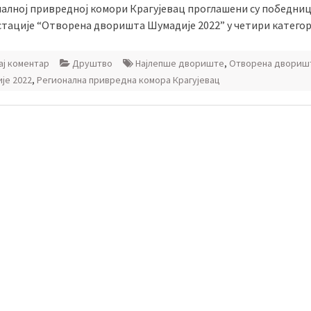
налној привредној комори Крагујевац проглашени су победни
тације “Отворена дворишта Шумадије 2022” у четири категор
ј коментар
Друштво
Најлепше двориште
,
Отворена двориш
је 2022
,
Регионална привредна комора Крагујевац