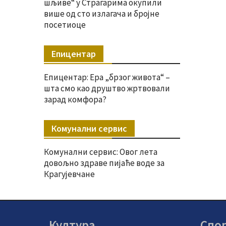
шљиве“ у Страгарима окупили
више од сто излагача и бројне
посетиоце
Епицентар
Епицентар: Ера „брзог живота“ –
шта смо као друштво жртвовали
зарад комфора?
Комунални сервис
Комунални сервис: Овог лета
довољно здраве пијаће воде за
Крагујевчане
Култура
Спо