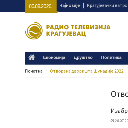
Skip
Најновије
Крагујевачки ватро
06.08.2026.
to
гашењу пожара на и
content
„Караван безбеднос
са важним порукама
Клиника за педијатр
добила нове дијагн
Деветогодишњој Ла
Крагујевца потребн
Економија
Друштво
Политика
Home
наставак лечења
Почетна
Отворена дворишта Шумадије 2022
Отво
Изабр
26.07.2