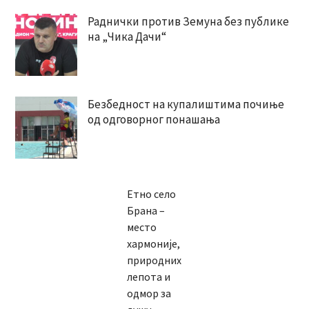
Раднички против Земуна без публике
на „Чика Дачи“
Безбедност на купалиштима почиње
од одговорног понашања
Етно село
Брана –
место
хармоније,
природних
лепота и
одмор за