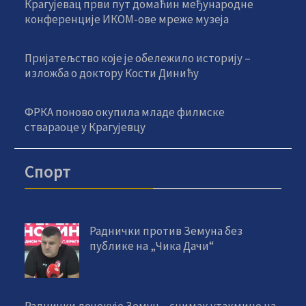
Крагујевац први пут домаћин међународне
конференције ИКОМ-ове мреже музеја
Пријатељство које је обележило историју –
изложба о доктору Кости Динићу
ФРКА поново окупила младе филмске
ствараоце у Крагујевцу
Спорт
Раднички против Земуна без
публике на „Чика Дачи“
Раднички дочекује Земун – снимак утакмице на