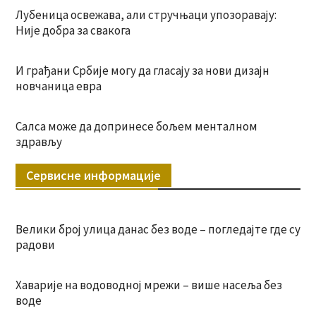
Лубеница освежава, али стручњаци упозоравају:
Није добра за свакога
И грађани Србије могу да гласају за нови дизајн
новчаница евра
Салса може да допринесе бољем менталном
здрављу
Сервисне информације
Велики број улица данас без воде – погледајте где су
радови
Хаварије на водоводној мрежи – више насеља без
воде