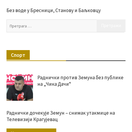
Без воде у Бресници, Станову и Баљковцу
Пр
за:
Спорт
Раднички против Земуна без публике
на „Чика Дачи“
Раднички дочекује Земун – снимак утакмице на
Телевизији Крагујевац