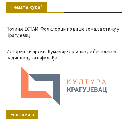
Немате куда?
Почиње ЕСТАМ: Фолклорци из више земаља стижу у
Крагујевац
Историјски архив Шумадије организује бесплатну
радионицу за најмлађе
Економија