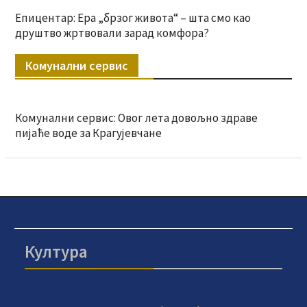
Епицентар: Ера „брзог живота“ – шта смо као
друштво жртвовали зарад комфора?
Комунални сервис
Комунални сервис: Овог лета довољно здраве
пијаће воде за Крагујевчане
Култура