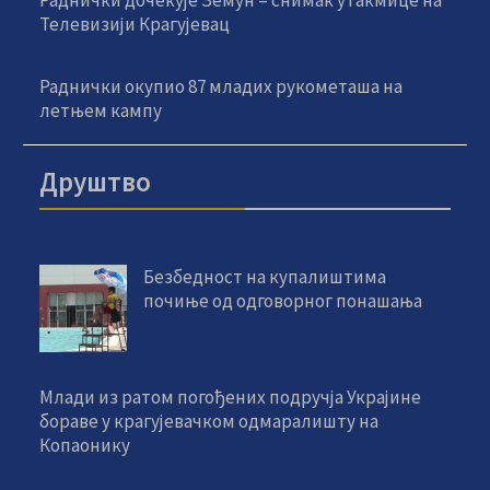
Телевизији Крагујевац
Раднички окупио 87 младих рукометаша на
летњем кампу
Друштво
Безбедност на купалиштима
почиње од одговорног понашања
Млади из ратом погођених подручја Украјине
бораве у крагујевачком одмаралишту на
Копаонику