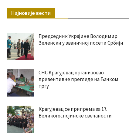
Најновије вести
Председник Украјине Володимир
Зеленски у званичној посети Србији
СНС Крагујевац организовао
превентивне прегледе на Ђачком
тргу
Крагујевац се припрема за 17.
Великогоспојинске свечаности