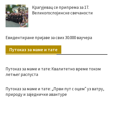
Крагујевац се припрема за 17.
Великогоспојинске свечаности
Евидентиране пријаве за свих 30.000 ваучера
Путоказ за маме и тате
Путоказ за маме и тате: Квалитетно време током
летњег распуста
Путоказ за маме и тате: „Први пут с оцемˮ уз ватру,
природу и заједничке авантуре