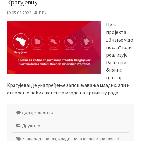
Крагујевцу
05.02.2022
РТК
Циљ
пројекта
„Знањем до
посла“ који
реализује
Развојни
бизнис
центар
Крагујевац је унапређење запошљавања младих, али и
стварање већих шанси за младе на тржишту рада.
Додај коментар
Друштво
Знањем до посла
,
млади
,
незапослени
,
Пословни