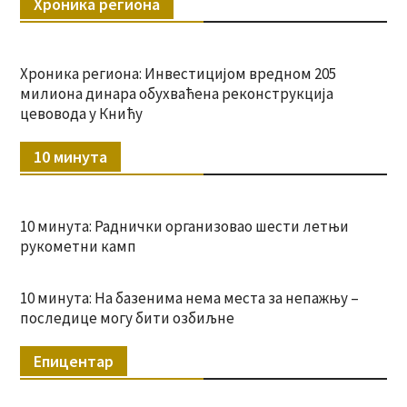
Хроника региона
Хроника региона: Инвестицијом вредном 205
милиона динара обухваћена реконструкција
цевовода у Книћу
10 минута
10 минута: Раднички организовао шести летњи
рукометни камп
10 минута: На базенима нема места за непажњу –
последице могу бити озбиљне
Епицентар