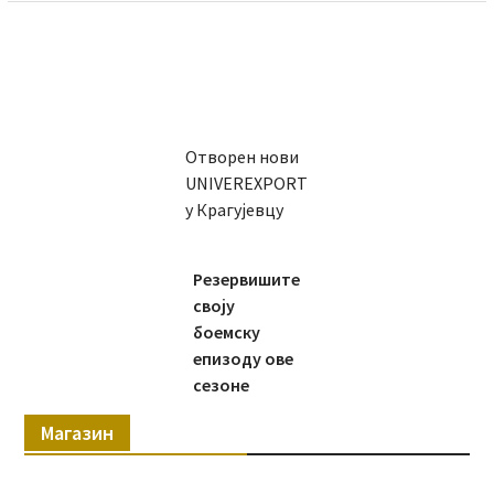
Отворен нови
UNIVEREXPORT
у Крагујевцу
Резервишите
своју
боемску
епизоду ове
сезоне
Магазин