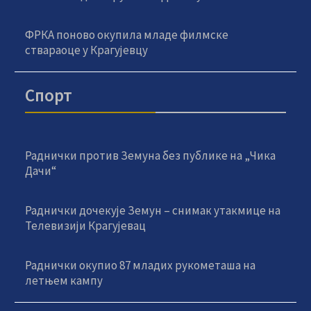
ФРКА поново окупила младе филмске
ствараоце у Крагујевцу
Спорт
Раднички против Земуна без публике на „Чика
Дачи“
Раднички дочекује Земун – снимак утакмице на
Телевизији Крагујевац
Раднички окупио 87 младих рукометаша на
летњем кампу