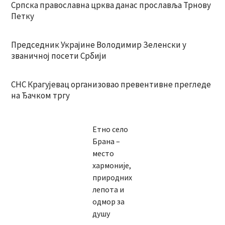
Српска православна црква данас прославља Трнову
Петку
Председник Украјине Володимир Зеленски у
званичној посети Србији
СНС Крагујевац организовао превентивне прегледе
на Ђачком тргу
Етно село
Брана –
место
хармоније,
природних
лепота и
одмор за
душу