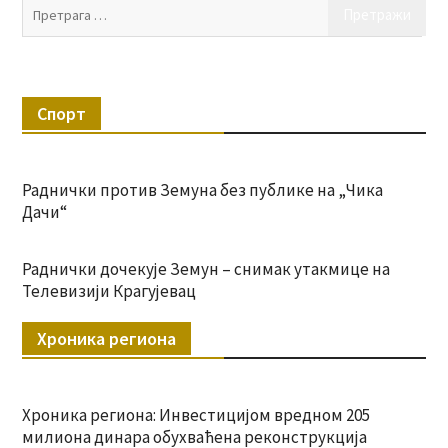
Пр
за:
Спорт
Раднички против Земуна без публике на „Чика
Дачи“
Раднички дочекује Земун – снимак утакмице на
Телевизији Крагујевац
Хроника региона
Хроника региона: Инвестицијом вредном 205
милиона динара обухваћена реконструкција