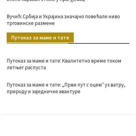
Вучић: Србија и Украјина значајно повећале ниво
трговинске размене
Путоказ за маме и тате
Путоказ за маме и тате: Квалитетно време током
летњег распуста
Путоказ за маме и тате: „Први пут с оцемˮ уз ватру,
природу и заједничке авантуре