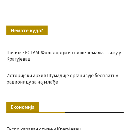
Немате куда?
Почиње ЕСТАМ: Фолклорци из више земаља стижу у
Крагујевац
Историјски архив Шумадије организује бесплатну
радионицу за најмлађе
Економија
Експо караван стиже у Крагујевац