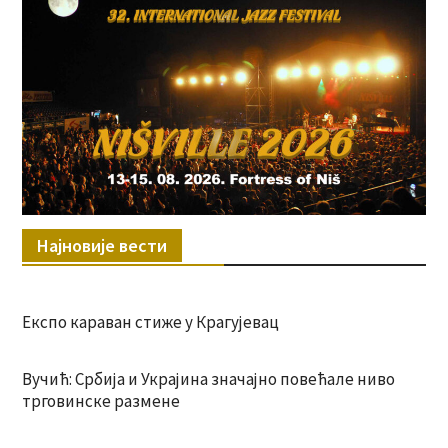
Најновије вести
Експо караван стиже у Крагујевац
Вучић: Србија и Украјина значајно повећале ниво
трговинске размене