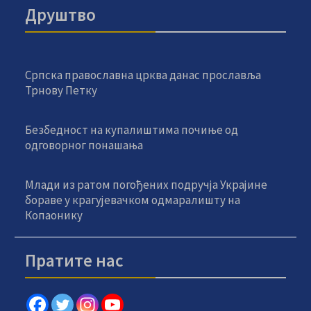
Друштво
Српска православна црква данас прославља
Трнову Петку
Безбедност на купалиштима почиње од
одговорног понашања
Млади из ратом погођених подручја Украјине
бораве у крагујевачком одмаралишту на
Копаонику
Пратите нас