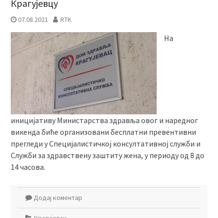
Крагујевцу
07.08.2021
RTK
На
иницијативу Министарства здравља овог и наредног
викенда биће организовани бесплатни превентивни
прегледи у Специјалистичкој консултативној служби и
Служби за здравствену заштиту жена, у периоду од 8 до
14 часова.
Додај коментар