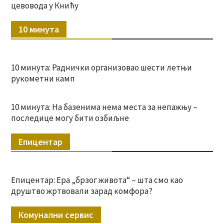
цевовода у Книћу
10 минута
10 минута: Раднички организовао шести летњи
рукометни камп
10 минута: На базенима нема места за непажњу –
последице могу бити озбиљне
Епицентар
Епицентар: Ера „брзог живота“ – шта смо као
друштво жртвовали зарад комфора?
Комунални сервис