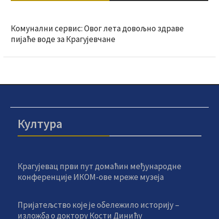
Комунални сервис: Овог лета довољно здраве
пијаће воде за Крагујевчане
Култура
Крагујевац први пут домаћин међународне
конференције ИКОМ-ове мреже музеја
Пријатељство које је обележило историју –
изложба о доктору Кости Динићу