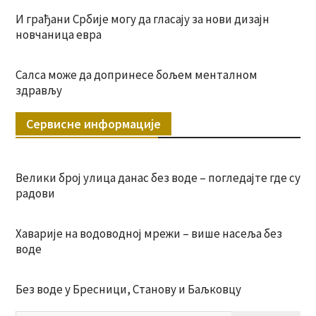
И грађани Србије могу да гласају за нови дизајн
новчаница евра
Салса може да допринесе бољем менталном
здрављу
Сервисне информације
Велики број улица данас без воде – погледајте где су
радови
Хаварије на водоводној мрежи – више насеља без
воде
Без воде у Бресници, Станову и Баљковцу