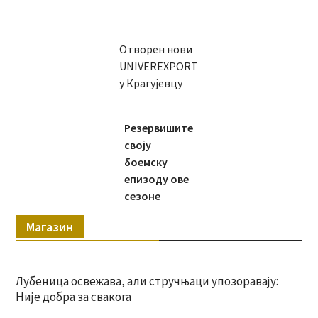
Отворен нови
UNIVEREXPORT
у Крагујевцу
Резервишите
своју
боемску
епизоду ове
сезоне
Магазин
Лубеница освежава, али стручњаци упозоравају:
Није добра за свакога