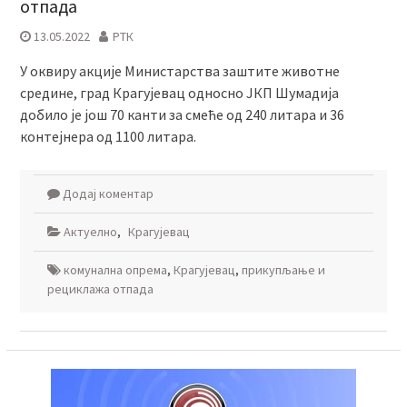
отпада
13.05.2022
РТК
У оквиру акције Министарства заштите животне
средине, град Крагујевац односно ЈКП Шумадија
добило је још 70 канти за смеће од 240 литара и 36
контејнера од 1100 литара.
Додај коментар
Актуелно
,
Крагујевац
комунална опрема
,
Крагујевац
,
прикупљање и
рециклажа отпада