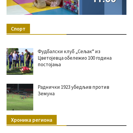
Спорт
Фудбалски клуб „Сељак“ из
Цветојевца обележио 100 година
постојања
Раднички 1923 убедљив против
Земуна
Хроника региона