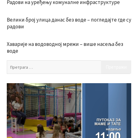
Радови на уређењу комуналне инфраструктуре
Велики број улица данас без воде – погледајте где су
радови
Хаварије на водоводној мрежи – више насеља без
воде
Пр
за: