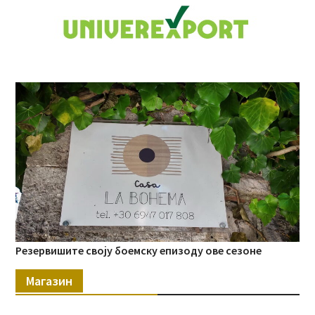
Резервишите своју боемску епизоду ове сезоне
Магазин