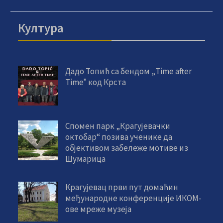
Култура
Дадо Топић са бендом „Time after
Timeˮ код Крста
Спомен парк „Крагујевачки
октобар“ позива ученике да
објективом забележе мотиве из
Шумарица
Крагујевац први пут домаћин
међународне конференције ИКОМ-
ове мреже музеја