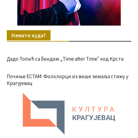
Немате куда?
Дадо Топић са бендом „Time after Timeˮ код Крста
Почиње ЕСТАМ: Фолклорци из више земаља стижу у
Крагујевац