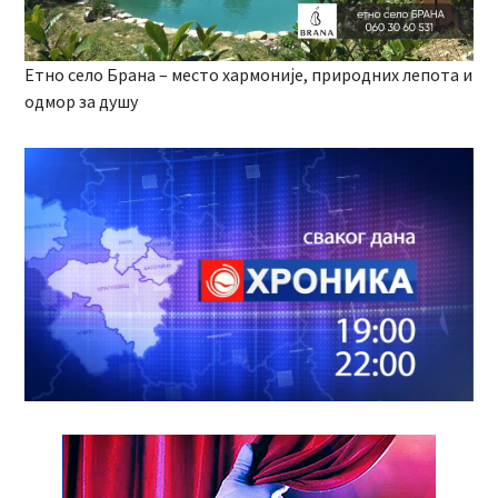
Етно село Брана – место хармоније, природних лепота и
одмор за душу