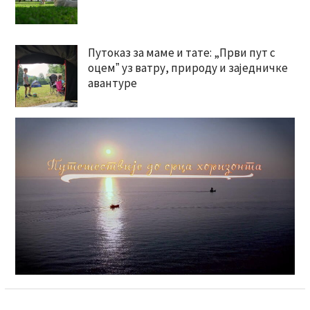
Путоказ за маме и тате: „Први пут с
оцемˮ уз ватру, природу и заједничке
авантуре