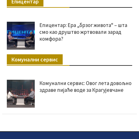
Епицентар
Епицентар: Ера „брзог живота“ – шта
смо као друштво жртвовали зарад
комфора?
Комунални сервис
Комунални сервис: Овог лета довољно
здраве пијаће воде за Крагујевчане