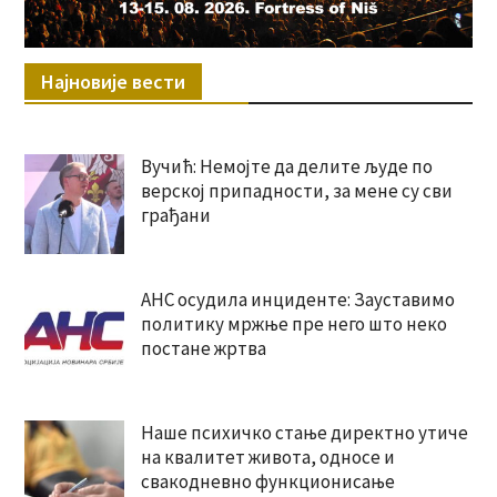
Најновије вести
Вучић: Немојте да делите људе по
верској припадности, за мене су сви
грађани
АНС осудила инциденте: Зауставимо
политику мржње пре него што неко
постане жртва
Наше психичко стање директно утиче
на квалитет живота, односе и
свакодневно функционисање