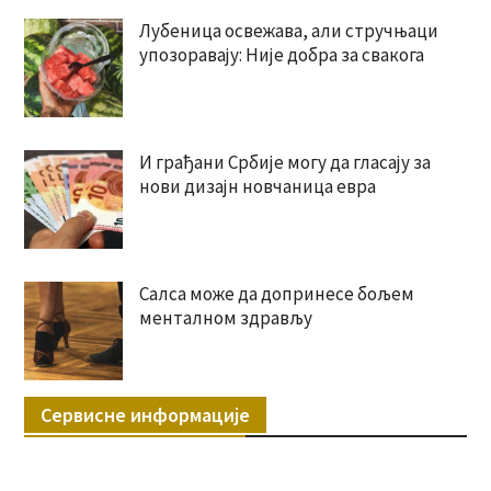
Лубеница освежава, али стручњаци
упозоравају: Није добра за свакога
И грађани Србије могу да гласају за
нови дизајн новчаница евра
Салса може да допринесе бољем
менталном здрављу
Сервисне информације