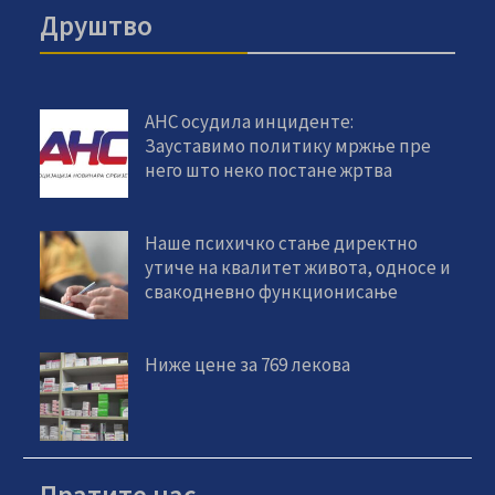
Друштво
АНС осудила инциденте:
Зауставимо политику мржње пре
него што неко постане жртва
Наше психичко стање директно
утиче на квалитет живота, односе и
свакодневно функционисање
Ниже цене за 769 лекова
Пратите нас