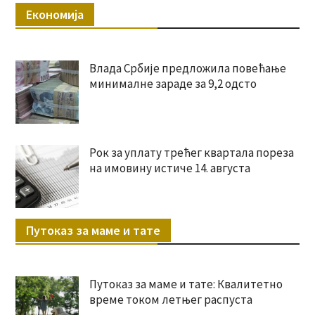
Економија
Влада Србије предложила повећање
минималне зараде за 9,2 одсто
Рок за уплату трећег квартала пореза
на имовину истиче 14. августа
Путоказ за маме и тате
Путоказ за маме и тате: Квалитетно
време током летњег распуста