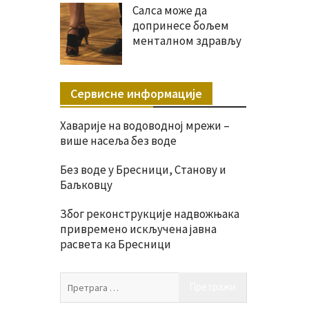
Салса може да
допринесе бољем
менталном здрављу
Сервисне информације
Хаварије на водоводној мрежи –
више насеља без воде
Без воде у Бресници, Станову и
Баљковцу
Због реконструкције надвожњака
привремено искључена јавна
расвета ка Бресници
Претрага
за: