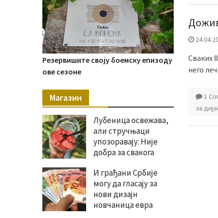
Дожив
24.04.2
Сваких 
Резервишите своју боемску епизоду
него леч
ове сезоне
Магазин
1 C
за диј
Лубеница освежава,
али стручњаци
упозоравају: Није
добра за свакога
И грађани Србије
могу да гласају за
нови дизајн
новчаница евра