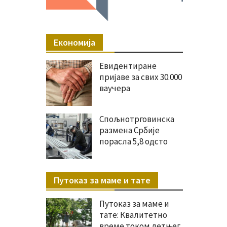
Економија
Евидентиране
пријаве за свих 30.000
ваучера
Спољнотрговинска
размена Србије
порасла 5,8 одсто
Путоказ за маме и тате
Путоказ за маме и
тате: Квалитетно
време током летњег