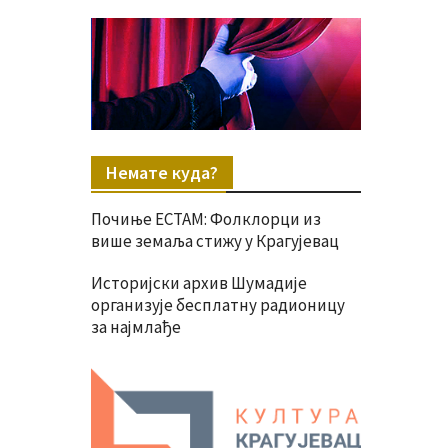
Немате куда?
Почиње ЕСТАМ: Фолклорци из
више земаља стижу у Крагујевац
Историјски архив Шумадије
организује бесплатну радионицу
за најмлађе