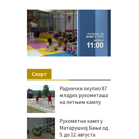
Спорт
Раднички окупио 87
младих рукометаша
на летњем кампу
Рукометни камп у
Матарушкој Бањи од
5. до 12. августа