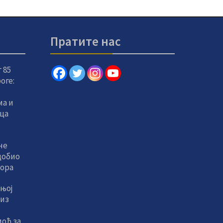
Пратите нас
 85
оге:
а и
вца
не
добио
тора
њој
 из
оћ за