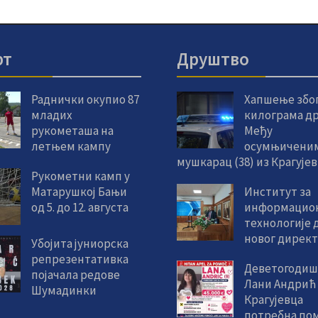
рт
Друштво
Раднички окупио 87
Хапшење због
младих
килограма др
рукометаша на
Међу
летњем кампу
осумњиченим
мушкарац (38) из Крагује
Рукометни камп у
Матарушкој Бањи
Институт за
од 5. до 12. августа
информацио
технологије 
новог дирек
Убојита јуниорска
репрезентативка
Деветогодиш
појачала редове
Лани Андрић
Шумадинки
Крагујевца
потребна пом