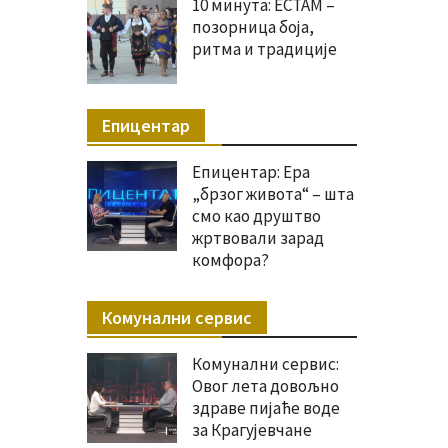
10 минута: ЕСТАМ –
позорница боја,
ритма и традиције
Епицентар
Епицентар: Ера
„брзог живота“ – шта
смо као друштво
жртвовали зарад
комфора?
Комунални сервис
Комунални сервис:
Овог лета довољно
здраве пијаће воде
за Крагујевчане