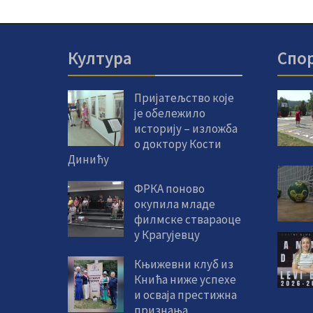
Култура
Спо
Пријатељство које
је обележило
историју – изложба
о доктору Кости
Динићу
ФРКА поново
окупила младе
филмске ствараоце
у Крагујевцу
Књижевни клуб из
Кнића ниже успехе
и осваја престижна
признања