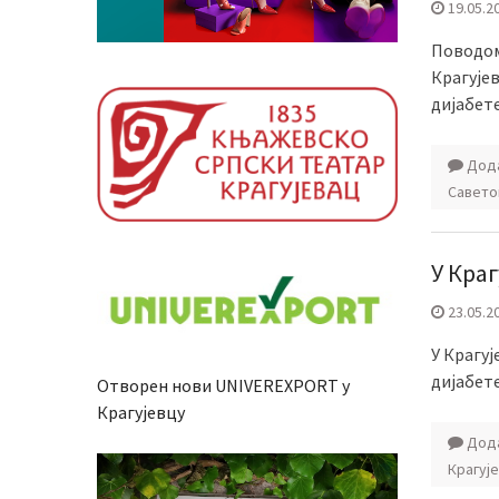
19.05.2
Поводом
Крагујев
дијабете
Дода
Савето
У Кра
23.05.2
У Крагуј
дијабете
Отворен нови UNIVEREXPORT у
Крагујевцу
Дода
Крагуј