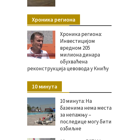
Хроника региона
Хроника региона:
Инвестицијом
вредном 205
милиона динара
обухваћена
реконструкција цевовода у Книћу
10 минута
10 минута: На
базенима нема места
за непажњу –
последице могу бити
озбиљне