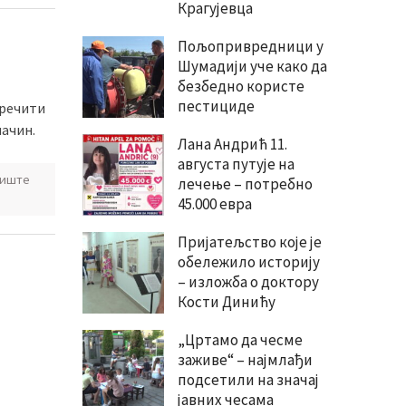
Крагујевца
Пољопривредници у
Шумадији уче како да
безбедно користе
пестициде
пречити
начин.
Лана Андрић 11.
августа путује на
лиште
лечење – потребно
45.000 евра
Пријатељство које је
обележило историју
– изложба о доктору
Кости Динићу
„Цртамо да чесме
заживе“ – најмлађи
подсетили на значај
јавних чесама