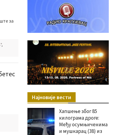
иште за
"
,
бетес
Најновије вести
Хапшење због 85
килограма дроге:
Међу осумњиченима
и мушкарац (38) из