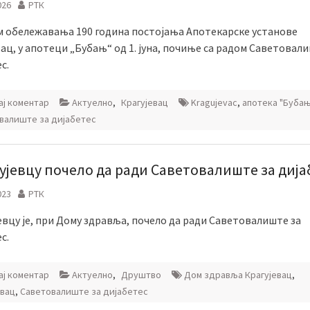
026
РТК
 обележавања 190 година постојања Апотекарске установе
ац, у апотеци „Бубањ“ од 1. jуна, почиње са радом Саветовал
с.
ј коментар
Актуелно
,
Крагујевац
Kragujevac
,
апотека "Бубањ
валиште за дијабетес
гујевцу почело да ради Саветовалиште за дија
023
РТК
евцу је, при Дому здравља, почело да ради Саветовалиште за
с.
ј коментар
Актуелно
,
Друштво
Дом здравља Крагујевац
,
евац
,
Саветовалиште за дијабетес