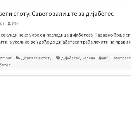
ети стоту: Саветовалиште за дијабетес
021
РТК
8 секунди неко умре од последица дијабетеса. Наравно боље с
ити, а уколико већ дође до дијабетеса треба лечити на прави 
omment
Доживети стоту
дијабетес
,
Јелена Тијанић
,
Саветова
абетес