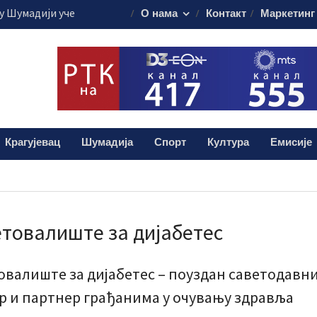
 Шумадији уче
О нама
Контакт
Маркетинг
ористе пестициде
уста путује на
45.000 евра
је обележило
 о доктору Кости
лограма дроге:
Крагујевац
Шумадија
Спорт
Култура
Емисије
и мушкарац (38)
товалиште за дијабетес
овалиште за дијабетес – поуздан саветодавн
р и партнер грађанима у очувању здравља