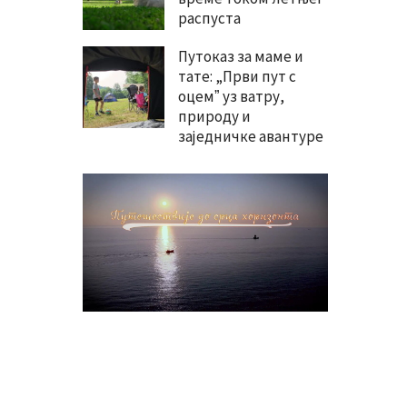
распуста
Путоказ за маме и
тате: „Први пут с
оцемˮ уз ватру,
природу и
заједничке авантуре