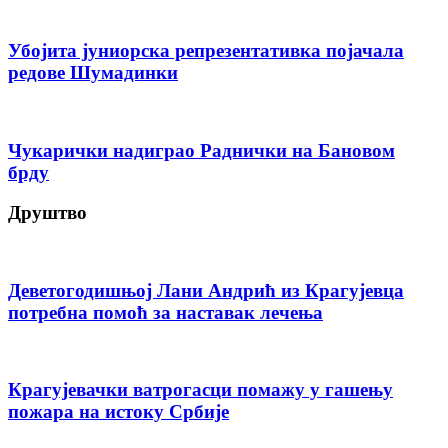
Убојита јуниорска репрезентативка појачала
редове Шумадинки
Чукарички надиграо Раднички на Бановом
брду
Друштво
Деветогодишњој Лани Андрић из Крагујевца
потребна помоћ за наставак лечења
Крагујевачки ватрогасци помажу у гашењу
пожара на истоку Србије