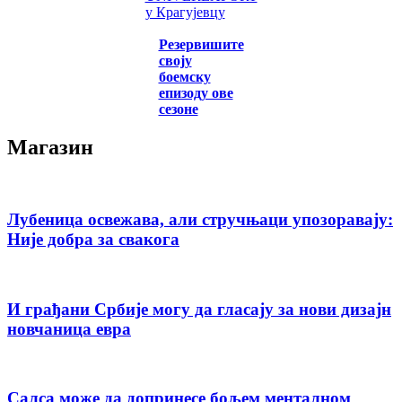
у Крагујевцу
Резервишите
своју
боемску
епизоду ове
сезоне
Магазин
Лубеница освежава, али стручњаци упозоравају:
Није добра за свакога
И грађани Србије могу да гласају за нови дизајн
новчаница евра
Салса може да допринесе бољем менталном