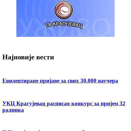
Најновије вести
Евидентиране пријаве за свих 30.000 ваучера
УКЦ Крагујевац расписао конкурс за пријем 32
радника