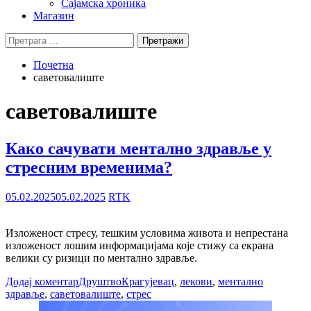
Сајамска хроника
Магазин
Претрага
за:
Почетна
саветовалиште
саветовалиште
Како сачувати ментално здравље у
стресним временима?
05.02.2025
05.02.2025
RTK
Изложеност стресу, тешким условима живота и непрестана
изложеност лошим информацијама које стижу са екрана
велики су ризици по ментално здравље.
Додај коментар
Друштво
Крагујевац
,
лекови
,
ментално
здравље
,
саветовалиште
,
стрес