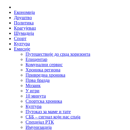
Skip
Home
to
Економија
content
Друштво
Политика
Крагујевац
Шумадија
Спорт
Култура
Емисије
Путешествије до срца хоризонта
Епицентар
Комунални сервис
Хроника региона
Привредна хроника
Прва бразда
Мозаик
У игри
10 минута
Спортска хроника
Култура
Путоказ за маме и тате
СББ – сигнал који нас спаја
Специјал РТК
Имунизација