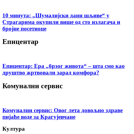
10 минута: „Шумадијски дани шљиве“ у
Страгарима окупили више од сто излагача и
бројне посетиоце
Епицентар
Епицентар: Ера „брзог живота“ – шта смо као
друштво жртвовали зарад комфора?
Комунални сервис
Комунални сервис: Овог лета довољно здраве
пијаће воде за Крагујевчане
Култура