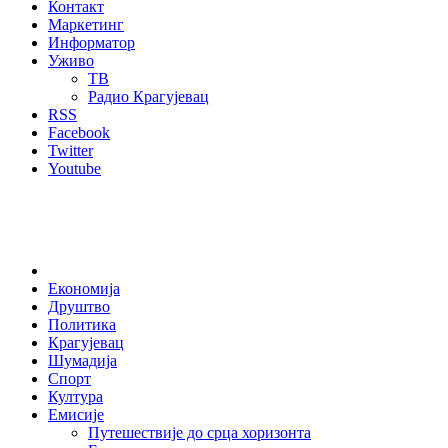
Контакт
Маркетинг
Информатор
Уживо
ТВ
Радио Крагујевац
RSS
Facebook
Twitter
Youtube
Home
Економија
Друштво
Политика
Крагујевац
Шумадија
Спорт
Култура
Емисије
Путешествије до срца хоризонта