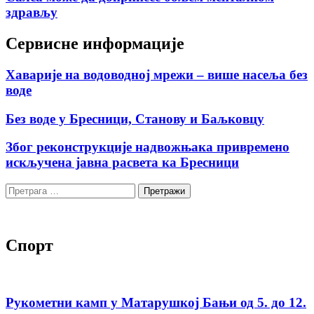
здрављу
Сервисне информације
Хаварије на водоводној мрежи – више насеља без
воде
Без воде у Бресници, Станову и Баљковцу
Због реконструкције надвожњака привремено
искључена јавна расвета ка Бресници
Претрага
за:
Спорт
Рукометни камп у Матарушкој Бањи од 5. до 12.