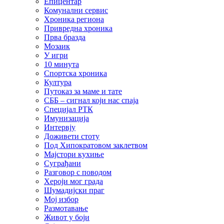
Епицентар
Комунални сервис
Хроника региона
Привредна хроника
Прва бразда
Мозаик
У игри
10 минута
Спортска хроника
Култура
Путоказ за маме и тате
СББ – сигнал који нас спаја
Специјал РТК
Имунизација
Интервју
Доживети стоту
Под Хипократовом заклетвом
Мајстори кухиње
Суграђани
Разговор с поводом
Хероји мог града
Шумадијски праг
Мој избор
Размотавање
Живот у боји