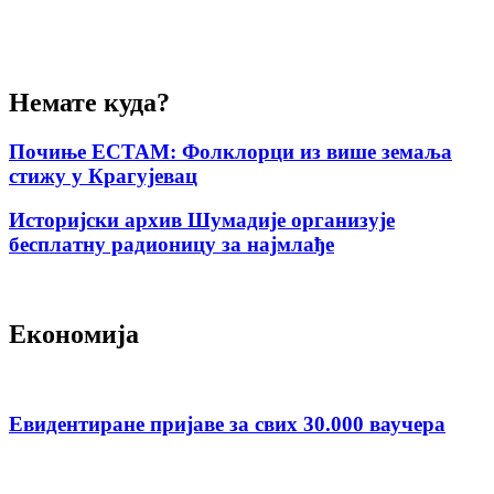
Немате куда?
Почиње ЕСТАМ: Фолклорци из више земаља
стижу у Крагујевац
Историјски архив Шумадије организује
бесплатну радионицу за најмлађе
Економија
Евидентиране пријаве за свих 30.000 ваучера