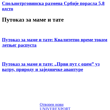
Спољнотрговинска размена Србије порасла 5,8
одсто
Путоказ за маме и тате
Путоказ за маме и тате: Квалитетно време током
летњег распуста
Путоказ за маме и тате: „Први пут с оцемˮ уз
ватру, природу и заједничке авантуре
Отворен нови
UNIVEREXPORT