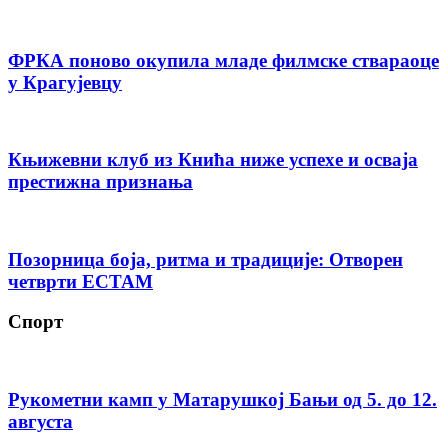
ФРКА поново окупила младе филмске ствараоце
у Крагујевцу
Књижевни клуб из Кнића ниже успехе и осваја
престижна признања
Позорница боја, ритма и традиције: Отворен
четврти ЕСТАМ
Спорт
Рукометни камп у Матарушкој Бањи од 5. до 12.
августа