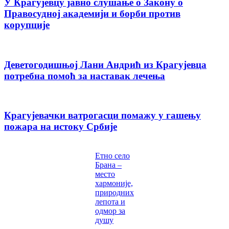
У Крагујевцу јавно слушање о Закону о
Правосудној академији и борби против
корупције
Деветогодишњој Лани Андрић из Крагујевца
потребна помоћ за наставак лечења
Крагујевачки ватрогасци помажу у гашењу
пожара на истоку Србије
Етно село
Брана –
место
хармоније,
природних
лепота и
одмор за
душу