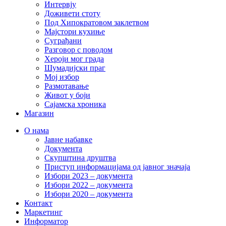
Интервју
Доживети стоту
Под Хипократовом заклетвом
Мајстори кухиње
Суграђани
Разговор с поводом
Хероји мог града
Шумадијски праг
Мој избор
Размотавање
Живот у боји
Сајамска хроника
Магазин
О нама
Јавне набавке
Документа
Скупштина друштва
Приступ информацијама од јавног значаја
Избори 2023 – документа
Избори 2022 – документа
Избори 2020 – документа
Контакт
Маркетинг
Информатор