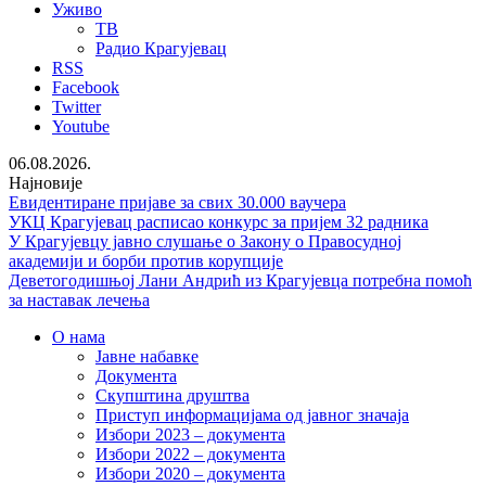
Уживо
ТВ
Радио Крагујевац
RSS
Facebook
Twitter
Youtube
06.08.2026.
Најновије
Евидентиране пријаве за свих 30.000 ваучера
УКЦ Крагујевац расписао конкурс за пријем 32 радника
У Крагујевцу јавно слушање о Закону о Правосудној
академији и борби против корупције
Деветогодишњој Лани Андрић из Крагујевца потребна помоћ
за наставак лечења
О нама
Јавне набавке
Документа
Скупштина друштва
Приступ информацијама од јавног значаја
Избори 2023 – документа
Избори 2022 – документа
Избори 2020 – документа