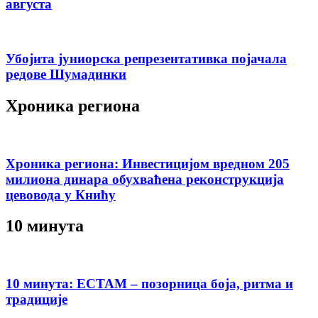
августа
Убојита јуниорска репрезентативка појачала
редове Шумадинки
Хроника региона
Хроника региона: Инвестицијом вредном 205
милиона динара обухваћена реконструкција
цевовода у Книћу
10 минута
10 минута: ЕСТАМ – позорница боја, ритма и
традиције